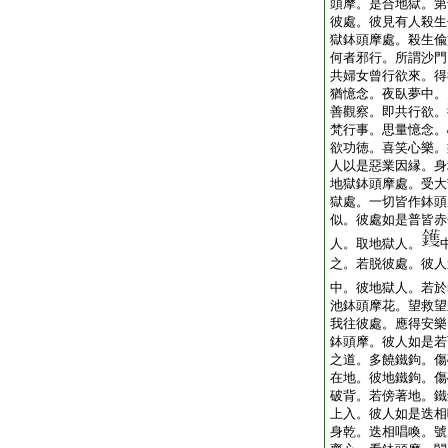
頭摩。是合地獄。第
彼處。彼見有人殺生
獄鉢頭摩處。殺生偸
何者邪行。所謂沙門
共婦女曾行欲來。得
猶憶念。夜臥夢中。
善觀察。即共行欲。
梵行事。思量憶念。
欲功徳。喜笑心樂。
人以是惡業因縁。身
地獄鉢頭摩處。受大
獄處。一切皆作鉢頭
似。彼處如是普皆赤
人。取地獄人。
之。若脱彼處。彼人
中。彼地獄人。若於
池鉢頭摩花。望救望
我往彼處。應得安樂
鉢頭摩。彼人如是若
之道。多饒鐵鉤。傷
在地。彼地鐵鉤。傷
破背。若傍著地。鐵
上入。彼人如是迭相
身乾。迭相唱喚。號