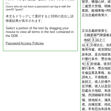
號哭。懊惱心碎。彼
い。
二處受大苦惱。唱喚
Users who do not have a password can log in with the
userID "guest".
業因。餘殘果報<#003
正法念處經卷第六
本文をドラッグして選択するとDDBの見出し語
検索結果が表示されます。
Select a portion of the text by dragging your
正法念處經卷第七
mouse to view all terms in the text contained in
元魏婆羅門瞿曇般
the DDB. ・
地獄
3
品之三
Password Access Policies
◎
4
又彼比丘。知
復有何處。彼見聞知
誅朱誅。是合地獄第
行樂行多作。墮合地
生
6
於彼處。彼見
樂行多作。墮合地獄
生偸盜業及果報。如
謂有人。不善觀察。
故婬之。彼人於佛不
近浮圖。彼人以是惡
惡處合大地獄。朱誅
惱。所謂鐵蟻常所唼
惱。彼地獄火。滿其
煮。自種惡業。得此
歳。常有惡虫朱誅朱