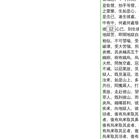
是歌聲。拍手等聲。
之愛樂。生如是心。
是念已。速生彼處。
中有中。何處何處發
彼
12
心已。則生
地獄苦。即聞地獄自
相似。不可譬喩。受
破壞。受大苦惱。所
炎燃。其炎極高五千
鐵樹。樹有鐵烏。烏
火然。間無空處。惡
不滅。以惡業故。見
獄人。既見蓮花。迭
汝來。如是山上。多
共往。閻魔羅人。打
畏故。走赴彼山。望
罪人。既到彼山。而
炎烏。鐵嘴甚利。彼
疾來。向地獄人。彼
頭者。復有烏來取其
者。復有烏來取其鼻
復有烏來取其皮者。
有烏來取其足者。復
烏來取其項者。復有