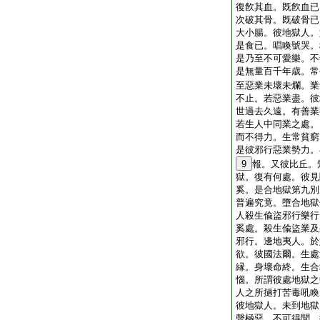
復飮其血。既飮血已
次破其骨。既破骨已
大小腸。彼地獄人。
是食已。唱喚號哭。
是乃至不可愛樂。不
是無量百千年歳。常
至惡業未壞未爛。業
不止。若惡業盡。彼
世過去久遠。有善業
若生人中同業之處。
而不得力。生常貧窮
是彼邪行惡業勢力。
9
報。又彼比丘。
獄。復有何處。彼見
奚。是合地獄第九別
普遍究竟。墮合地獄
人殺生偸盜邪行樂行
奚處。殺生偸盜業及
邪行。邊地夷人。於
欲。彼國法爾。生處
縁。身壞命終。生合
惱。所謂彼處地獄之
人之所撾打苦毒吼喚
彼地獄人。未到地獄
聲極惡。不可得聞。