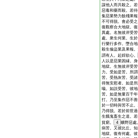
謀他人而共殺之。若
惡毒和藥而殺。若待
集惡業勢力餘殘果報
不可得脱。會必受之
復觀察合大地獄。復
異處。名無彼岸受苦
處。衆生何業。生於
行樂行多作。墮合地
殺生偸盜業及果報。
謂有人。起婬欲心。
人以是惡業因縁。身
地獄。生無彼岸受苦
力。受如是苦。所謂
苦。受熱灰苦。受諸
得無安慰者。如是所
喩。如説受苦。彼地
苦。如是無量百千年
打。乃至集作惡不善
於一切時與苦不止。
乃得脱。若於前世過
生餓鬼畜生之道。若
貧窮。
4
曠野惡處
病苦。又彼比丘。知
地獄。復有何處。彼