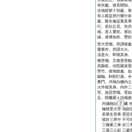
有何處。彼見聞知。
合地獄第十別處。衆
有人殺盜邪行樂行多
處。殺生偸盜業及果
行。若比丘尼。先共
戒。若人重犯。彼比
縁。身壞命終。墮於
受大苦惱。所謂彼處
愛業作。所謂大火。
涙是火。即燒其身。
種苦惱。又復更受餘
其眼眶。佉陀羅炭置
劈竹。彼地獄處。如
鐵枷。鉤割打築。令
糞門。洋熱白鑞内之
火外燒其身。内外二
苦。急惡苦惱。受如
足。閻魔羅人説偈責
内滿熱白
7
鑞 
極燒受大苦 地獄
若業生苦果 受惡
彼於三界中 不可
三種業三果 於三
三過三心起 三處