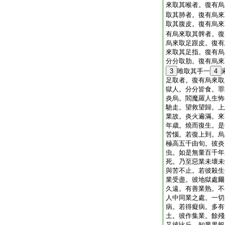
來取其喉者。復有烏
取其肺者。復有烏來
取其腹皮。復有烏來
有烏來取其髀者。復
烏來取足跟皮。復有
來取其足指。復有烏
分分取肋。復有烏來
3
唯取其手一
4
足取者。復有烏來取
獄人。分分皆食。罪
炎烏。閻魔羅人生怖
馳走。望救望歸。上
業故。炎火遍滿。來
年歳。燒而復生。是
苦惱。若復上到。烏
極高五千由旬。彼炎
虫。如是無量百千年
死。乃至惡業未壞未
與苦不止。若彼殺生
業受盡。彼地獄處爾
久遠。有善業熟。不
人中同業之處。一切
病。若得癡病。多有
土。彼作集業。餘殘
又彼比丘。知業果報