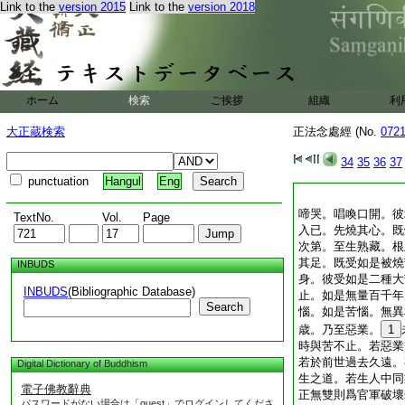
Link to the
version 2015
Link to the
version 2018
ホーム
検索
ご挨拶
組織
利
大正蔵検索
正法念處經 (No.
072
34
35
36
37
punctuation
Hangul
Eng
啼哭。唱喚口開。彼
TextNo.
Vol.
Page
入已。先燒其心。既
次第。至生熟藏。根
其足。既受如是被燒
INBUDS
身。彼受如是二種大
INBUDS
(Bibliographic Database)
止。如是無量百千年
Search
惱。如是苦惱。無異
歳。乃至惡業。
1
時與苦不止。若惡業
若於前世過去久遠。
Digital Dictionary of Buddhism
生之道。若生人中同
電子佛教辭典
正無雙則爲官軍破壞
パスワードがない場合は「guest」でログインしてくださ