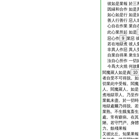
彼如是業報 於三
因縁和合作 如是
如心如是行 如是
善人行善行 惡人
心自在作業 業自
此心業所起 如是
惡心作
9
業惡 
若在地獄煮 彼人
非異人作惡 異人
自業自得果 衆生
汝自心所作 一切
今爲大火燒 何故
閻魔羅人如是責
10
者自受不可得脱。如
切業此中受報。閻魔
人。閻魔羅人。如是
煮地獄罪人。乃至作
業氣未盡。於一切時
地獄處爾乃得脱。若
業熟。不生餓鬼畜生
處。常有癖病。在其
陋。若守門戸。身體
力。餘殘果報
又彼比丘。知業果報