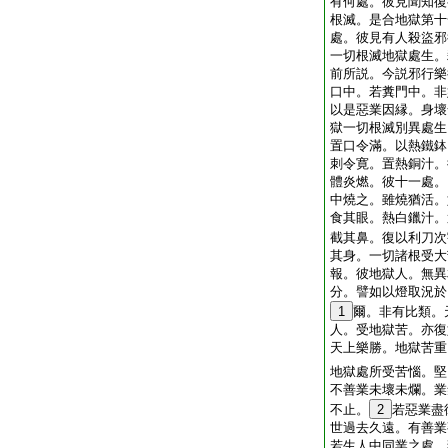
有何處。彼見聞知復
根滅。是合地獄第十
處。彼見有人殺盜邪
一切根滅地獄處生。
前所説。今説邪行樂
口中。若糞門中。非
以是惡業因縁。身壞
獄一切根滅別異處生
置口令滿。以熱鐵鉢
刺令寛。置熱銅汁。
體炎燃。彼十一處。
中燒之。雖燒猶活。
食其眼。熱白鑞汁。
截其鼻。復以利刀次
其身。一切諸根受大
報。彼地獄人。無異
分。譬如以燈取況於
1
爾。非有比類。
人。受地獄苦。亦復
天上樂勝。地獄苦重
地獄處所受苦惱。堅
不善業未壞未爛。業
不止。
2
若惡業盡
世過去久遠。有善業
若生人中同業之處。