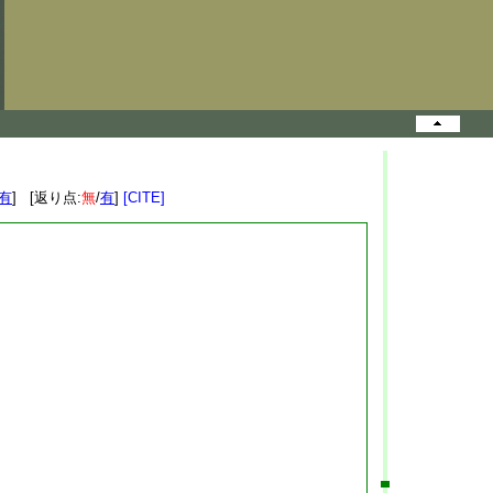
有
] [返り点:
無
/
有
]
[CITE]