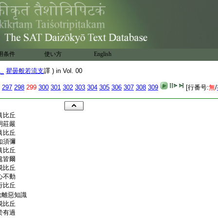
用条件
使い方
English
1_
瞿曇般若流支
譯 ) in Vol. 00
297
298
299
300
301
302
303
304
305
306
307
308
309
[行番号:
無
/
眞比丘
明莊嚴
眞比丘
如須彌
眞比丘
處皆爾
脱比丘
心不動
行比丘
捨離惡知識
脱比丘
於有過