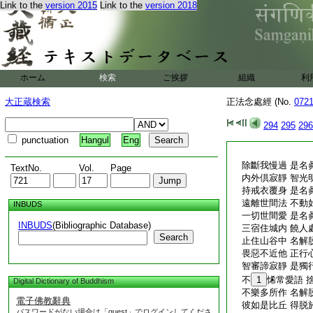
Link to the
version 2015
Link to the
version 2018
ホーム
検索
ご挨拶
組織
利
大正蔵検索
正法念處經 (No.
072
294
295
296
punctuation
Hangul
Eng
除斷我慢過 是名
TextNo.
Vol.
Page
内外倶寂靜 智光
持戒衣覆身 是名
遠離世間法 不動
INBUDS
一切世間愛 是名
INBUDS
(Bibliographic Database)
三宿住城内 饒人
Search
止住山谷中 名解
畏惡不近他 正行
智審諦寂靜 是獨
不
1
悕常愛語 
Digital Dictionary of Buddhism
不樂多所作 名解
電子佛教辭典
彼如是比丘 得脱
パスワードがない場合は「guest」でログインしてくださ