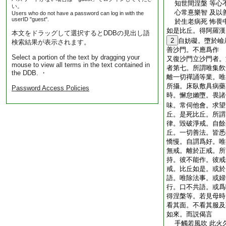
知世間涅槃 等心
い。
心常憙樂智 及以
Users who do not have a password can log in with the
userID "guest".
於生老病死 怖畏
如是比丘。得阿羅漢
本文をドラッグして選択するとDDBの見出し語
2
自妨礙。墮於嶮
検索結果が表示されます。
善沙門。不應爲作
Select a portion of the text by dragging your
又復沙門立沙門者。
mouse to view all terms in the text contained in
者第七。所謂唯集飮
the DDB. ・
離一切禪誦等業。唯
所攝。床臥敷具病藥
Password Access Policies
時。懈怠嬾墮。畏諸
味。常伺他會。求望
丘。是死比丘。所謂
律。毀破淨戒。自餘
丘。一切善法。皆悉
憍慢。自謂爲好。唯
無戒。離於正戒。所
持。彼不能作。彼戒
戒。比丘如是。或於
語。唯除法事。或婦
行。口不共語。或爲
得涅槃等。若見母時
看其面。不看其服及
如來。而説偈言
手觸若風吹 此火