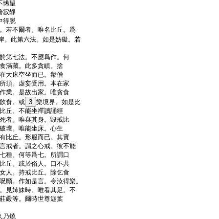
不悕望
善寂靜
中得脱
。若不爾者。唯名比丘。爲
岸。此第六法。如是妨礙。若
於第七法。不應爲作。何
食滿藏。此多貪瞋。捨
在大床空坐而已。衆僧
所須。虚妄受用。本在家
作業。是故出家。唯貪食
飮食。或
3
樂境界。如是比
比丘。不能坐禪讀誦經
死者。唯棄其身。毀戒比
破壞。唯能坐床。心生
有比丘。形服而已。其實
言戒者。謂之心戒。彼不能
七種。何等爲七。所謂口
比丘。或於俗人。口不共
女人。持戒比丘。除乞食
呪願。作如是言。令汝得樂。
。見姉妹時。唯看其足。不
莊嚴等。爾時世尊迦葉
久乃燒