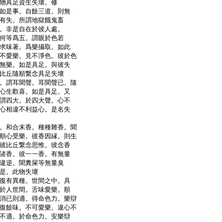
物具足資生失壞。修
如是事。自餘三道。則無
有失。所謂地獄餓鬼畜
。非是自在於彼人處。
何等爲五。謂眼於色若
求味著。爲樂攝取。如此
不愛樂。見不淨色。彼於色
無樂。如是具足。與彼失
比丘隨順繋念具足失壞
。謂耳聞聲。耳聞聲已。隨
心生歡喜。如是具足。又
謂四大。於四大聲。心不
心相違不利益心。是名失
。和合末香。種種雜香。聞
順心受樂。彼香因縁。則生
彼比丘繋念思惟。彼念香
諸香。彼一一香。有無量
違逆。聞糞屎等無量臭
是。此物失壞
復有異種。世間之中。具
於人世間。舌味愛樂。順
消已則適。得命色力。樂辯
復餘味。不可愛樂。違心不
不適。於命色力。安樂辯