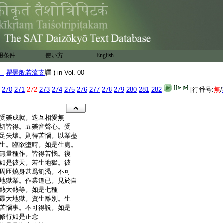
用条件
使い方
English
1_
瞿曇般若流支
譯 ) in Vol. 00
270
271
272
273
274
275
276
277
278
279
280
281
282
[行番号:
無
/
受樂成就。迭互相愛無
切皆得。五樂音聲心。受
足失壞。則得苦惱。以業盡
生。臨欲墮時。如是生處。
無量種作。皆得苦惱。復
如是彼天。若生地獄。彼
周匝燒身甚爲飢渇。不可
地獄業。作業道已。見於自
熱大熱等。如是七種
最大地獄。資生離別。生
苦惱事。不可得説。如是
修行如是正念