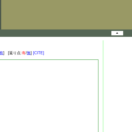
有
] [返り点:
有
/
無
]
[CITE]