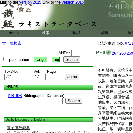
Link to the
version 2015
Link to the
version 2018
ホーム
検索
ご挨拶
組織
利
大正蔵検索
正法念處經 (No.
072
267
268
269
punctuation
Hangul
Eng
不可譬喩。天境界中
TextNo.
Vol.
Page
有鬪諍。隨所須念一
快樂。若如是樂。具
故。復墮地獄餓鬼畜
INBUDS
次第無隔。已於久來
INBUDS
(Bibliographic Database)
生異處。種種苦惱。
Search
地獄中。大力熾火。
譬喩。受大苦惱。作
身墮活黒繩合喚大喚
大地獄中。唯除阿鼻
Digital Dictionary of Buddhism
大苦惱見苦惱事。彼
電子佛教辭典
比丘。常一切時晝夜
パスワードがない場合は「guest」でログインしてくださ