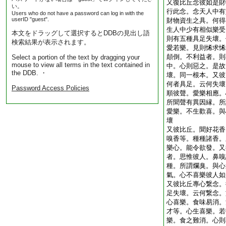
又復比丘念彼如是財
い。
行此念。念天人中有
Users who do not have a password can log in with the
userID "guest".
財物資生之具。何得
生人中少有相似樂受
本文をドラッグして選択するとDDBの見出し語
則有五種具足失壞。
検索結果が表示されます。
愛若樂。見則悕求悕
顛倒。不利益者。則
Select a portion of the text by dragging your
mouse to view all terms in the text contained in
中。心則惡之。是故
the DDB. ・
壞。同一根本。又彼
何者具足。云何失壞
Password Access Policies
順彼聲。愛樂相應。
所聞聲有異因縁。所
愛樂。不生歡喜。與
壞
又彼比丘。聞好花香
嗅香等。種種諸香。
樂心。能令欲發。又
者。思惟彼人。鼻嗅
種。所謂爛臭。與心
氣。心不喜樂彼人如
又彼比丘專心繋念。
足失壞。云何繋念。
心喜樂。食味易消。
才等。心生喜樂。若
樂。食之難消。心則