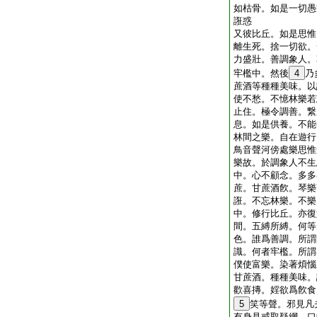
如枯骨。如是一切愚
誑惑
又彼比丘。如是思惟
離生死。捨一切欲。
力盛壯。善調象人。
牢檻中。然後
4
乃
蔗酒等種種美味。以
使不愁。不憶林樂若
止住。極令調善。繋
息。如是供養。不能
林間之樂。自在遊行
鳥音聲河傍處樂思惟
樂故。於調象人不生
中。心不顧念。多多
蔗。甘蔗酒飮。琴樂
誑。不忘林樂。不樂
中。修行比丘。亦復
間。五縛所縛。何等
色。誰爲善調。所謂
識。何者牢檻。所謂
僕使富樂。染著煩惱
甘蔗酒。種種美味。
歡喜摶。婬欲爲飮食
5
笑等聲。邪見凡
有身見戒取疑網。口