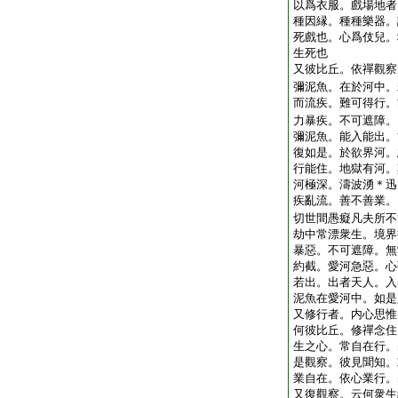
以爲衣服。戲場地者
種因縁。種種樂器。
死戲也。心爲伎兒。
生死也
又彼比丘。依禪觀察
彌泥魚。在於河中。
而流疾。難可得行。
力暴疾。不可遮障。
彌泥魚。能入能出。
復如是。於欲界河。
行能住。地獄有河。
河極深。濤波湧＊迅
疾亂流。善不善業。
切世間愚癡凡夫所不
劫中常漂衆生。境界
暴惡。不可遮障。無
約截。愛河急惡。心
若出。出者天人。入
泥魚在愛河中。如是
又修行者。内心思惟
何彼比丘。修禪念住
生之心。常自在行。
是觀察。彼見聞知。
業自在。依心業行。
又復觀察。云何衆生