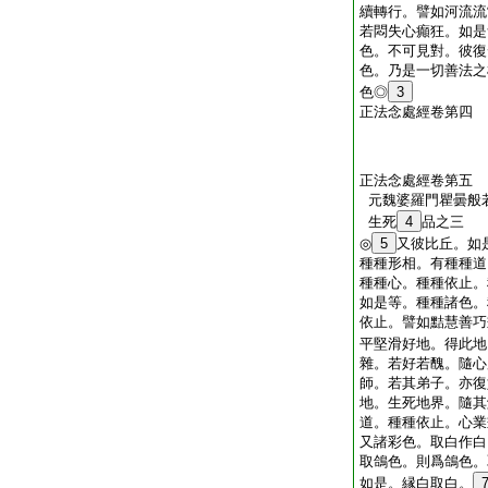
續轉行。譬如河流流
若悶失心癲狂。如是
色。不可見對。彼復
色。乃是一切善法之
色◎
3
正法念處經卷第四
正法念處經卷第五
元魏婆羅門瞿曇般
生死
4
品之三
◎
5
又彼比丘。如
種種形相。有種種道
種種心。種種依止。
如是等。種種諸色。
依止。譬如黠慧善巧
平堅滑好地。得此地
雜。若好若醜。隨心
師。若其弟子。亦復
地。生死地界。隨其
道。種種依止。心業
又諸彩色。取白作白
取鴿色。則爲鴿色。
如是。縁白取白。