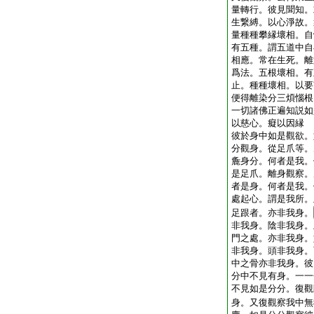
量轉行。彼見聞知。
生繋縛。以心淨故。
量種種攀縁壞相。自
有五種。謂五道中自
相應。常在生死。離
爲法。五根壞相。有
止。種種壞相。以要
便得離染分三煩惱根
一切諸佛正遍知説如
以慈心。癡以因縁
彼於身中如是觀欲。
分觀身。從足爪等。
麁身分。何者是我。
是足爪。離身觀察。
者是身。何者是我。
處起心。謂是我所。
足跟者。亦非我身。
非我身。陰非我身。
門之處。亦非我身。
非我身。頭非我身。
中之骨亦非我身。彼
分中不見有身。一一
不見如是分分。復觀
身。又復觀察我中無