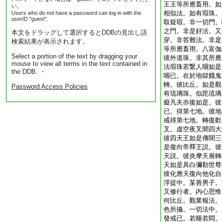
王王等所應畜用。如
い。
相似法。如有瑕珠。
Users who do not have a password can log in with the
userID "guest".
取疑瑕。非一切門。
之門。非是好法。又
本文をドラッグして選択するとDDBの見出し語
穿。非答難法。非是
検索結果が表示されます。
等所應畜用。八富伽
Select a portion of the text by dragging your
彼外道珠。非其所應
mouse to view all terms in the text contained in
法瑕珠若繋人咽如是
the DDB. ・
咽已。在於地獄餓鬼
轉。彼比丘。如是觀
Password Access Policies
有琉璃珠。似毘琉璃
癡凡夫亦復如是。彼
已。得第七地。彼地
戒得第七地。轉復歡
叉。虚空夜叉聞四大
彼四天王如是傳聞三
是復向帝釋王説。彼
天説。彼炎摩天展轉
天如是具白彌勒世尊
彼化應天復向他化自
浮提中。某善男子。
又修行者。内心思惟
何比丘。觀業報法。
色所攝。一切法中。
發戒已。若睡若悶。