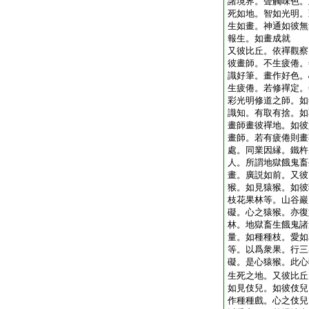
諸境界。聲觸味色。
死如地。智如光明。
生如畫。神通如彼無
報生。如畫成就
又彼比丘。依禪觀察
彼畫師。不生疲倦。
識好筆。畫作好色。
生疲倦。若修禪定。
彩光明修道之師。如
識知。有取有捨。如
畫師畫彼禪地。如彼
畫師。若有疲倦則畫
處。同業因縁。鐵杵
人。所謂地獄餓鬼畜
畫。廣説如前。又彼
猴。如見猿猴。如彼
枝花果林等。山谷巖
礙。心之猿猴。亦復
林。地獄畜生餓鬼諸
量。如種種枝。愛如
等。以爲衆果。行三
礙。是心猿猴。此心
生死之地。又彼比丘
如見伎兒。如彼伎兒
作種種戲。心之伎兒