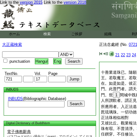
Link to the
version 2015
Link to the
version 2018
ホーム
検索
ご挨拶
組織
利
大正蔵検索
正法念處經 (No.
072
21
22
23
24
punctuation
Hangul
Eng
十善業道珠已。隨願
TextNo.
Vol.
Page
王。若取魔王。若取
在。如是如是。彼正
門。此普門者。謂天
INBUDS
門。世
1
間城中既
INBUDS
(Bibliographic Database)
人所讃歎者。謂正見
Search
所應用者。入正法道
毘琉璃珠。一切功徳
正法珠相似相對
又彼比丘。觀業報法
Digital Dictionary of Buddhism
珠有瑕。不普清淨。
電子佛教辭典
任鑚穿。不任修治。
パスワードがない場合は「guest」でログインしてくださ