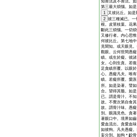
知善法及不善法。如
第三最大煩惱。如是
1
又彼比丘。如是
2
彼三種滅已。一
根。皮莖枝葉。花果
斷此三煩惱。一切煩
又修行者。内心思惟
何彼比丘。第七地中
見聞知。或天眼見。
觀眼。云何世間愚癡
瞋。或生於癡。彼諸
女。心則生貪。若復
足貪瞋所覆。以眼於
心。愚癡凡夫。唯有
瞋。若癡所覆。愛誑
所。如是染著。譬如
合。望得其髓。如是
已。謂是骨汁。不知
故。不覺次第自食其
故。謂骨汁味。愚癡
別。眼識見色。貪著
著眼口中。境界如齒
愛血流出。貪愛血味
如彼狗。凡夫愚癡。
妄分別。如狗＊齩骨