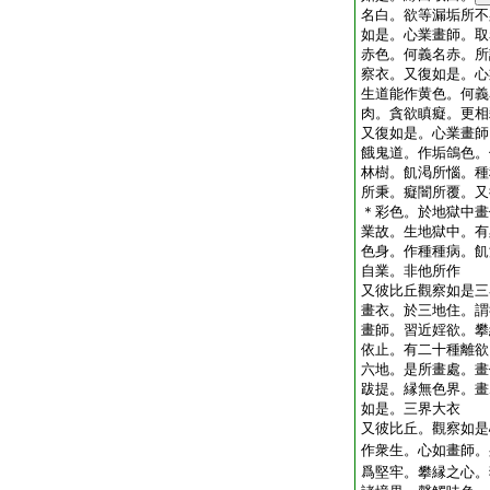
名白。欲等漏垢所不
如是。心業畫師。取
赤色。何義名赤。所
察衣。又復如是。心
生道能作黄色。何義
肉。貪欲瞋癡。更相
又復如是。心業畫師
餓鬼道。作垢鴿色。
林樹。飢渇所惱。種
所秉。癡闇所覆。又
＊彩色。於地獄中畫
業故。生地獄中。有
色身。作種種病。飢
自業。非他所作
又彼比丘觀察如是三
畫衣。於三地住。謂
畫師。習近婬欲。攀
依止。有二十種離欲
六地。是所畫處。畫
跋提。縁無色界。畫
如是。三界大衣
又彼比丘。觀察如是
作衆生。心如畫師。
爲堅牢。攀縁之心。