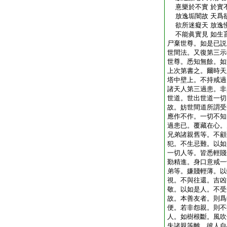
憙樂於不實 於實
放逸垢闇故 天爲
欲所迷癡天 放逸
不能眞實見 如生
尸棄世尊。如是已説
世間法。又復第三示
世尊。悉知無餘。如
上次第書之。爾時天
塔中壁上。不持戒過
諸天人第三過患。非
世道。世出世道一切
故。妨世間道所謂受
應作不作。一切不知
過患已。覆藏在心。
兄弟諸親舊等。不顧
犯。不生忌難。以如
一切人等。皆悉輕賤
勤精進。身口意戒一
弟等。嫌賤輕薄。以
視。不與往還。吉凶
敬。以如是人。不受
故。本善友者。則爲
便。若非怨親。則不
人。如樹根斷。風吹
失諸親等離。彼人自