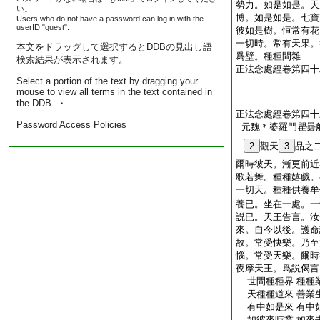
勢力。如是如是。天
い。
博。如是如是。七寶
Users who do not have a password can log in with the
userID "guest".
彼如是樹。恒常有花
一切時。常有天果。
本文をドラッグして選択するとDDBの見出し語
爲壁。種種間雜
検索結果が表示されます。
正法念處經卷第四十
Select a portion of the text by dragging your
mouse to view all terms in the text contained in
the DDB. ・
正法念處經卷第四十
Password Access Policies
元魏＊婆羅門瞿曇
2
觀天
3
品之
爾時彼天。漸更前近
歌若舞。種種嬉戲。
一切天。種種供養牟
養已。坐在一處。一
説已。天王告言。汝
來。自今以後。護命
故。常受快樂。乃至
惱。常受天樂。爾時
夜摩天王。爲説偈言
世間種種界 種種
天種種道來 善業
有中如是來 有中
如彼來時業 如來