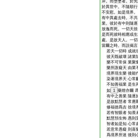
岸。而墮墜者。於先
於異世中。不隨順行
不安慰。如是境界。
有中異處去時。不共
業。彼於有中則隨逐
放逸而死。一切天捨
是而死彼時相應或生
處。是故天人。一切
當爾之時。而説偈言
若天一切時 成就
彼天既破壞 諸業
樂不可常保 業聚
樂所誑癡天 由業
境界現生樂 後能
染著境界天 心常
不知善福業 是生
如
1
藥燈亦爾 
有中之善業 隨逐
是故黠慧者 常應
修福徳爲吉 捨境
若有智眼者 知畏
黠慧預生怖 愚則
智者如是知 心常
若意常愚癡 則喜
爲境界所迷 後則