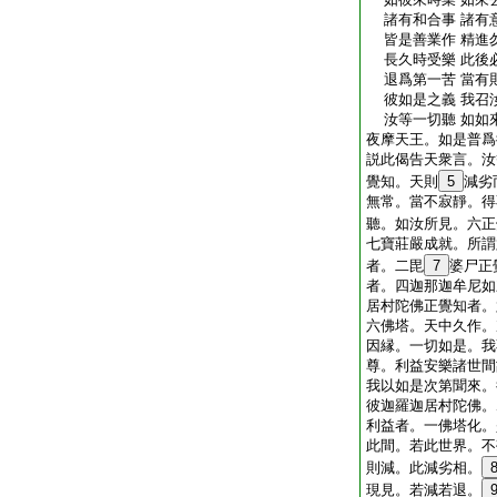
諸有和合事 諸有
皆是善業作 精進
長久時受樂 此後
退爲第一苦 當有
彼如是之義 我召
汝等一切聽 如如
夜摩天王。如是普爲
説此偈告天衆言。汝
覺知。天則
5
減劣
無常。當不寂靜。得
聽。如汝所見。六正
七寶莊嚴成就。所謂
者。二毘
7
婆尸正
者。四迦那迦牟尼如
居村陀佛正覺知者。
六佛塔。天中久作。
因縁。一切如是。我
尊。利益安樂諸世間
我以如是次第聞來。
彼迦羅迦居村陀佛。
利益者。一佛塔化。
此間。若此世界。不
則減。此減劣相。
現見。若減若退。