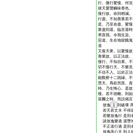
行。微行驁慢。何況
彼天愛聲觸味香色。
慢行故。命則稍減。
行盡。不知善業若不
是。乃至命盡。驁慢
業盡則退。臨至退時
界誑我。令我生染。
惡道。生在地獄餓鬼
道
又復天衆。以驁慢故
善業故。以正法故。
慢行。不知自業。不
切不慢行天。不樂見
不信不入。以於正法
能觀察十二因縁。不
慧天。爲欲所誑。貪
時。乃生悔心。是故
慢。若不捨離。則如
當爾之時。而説偈言
放逸
1
則破壞 
若天若丈夫 不得
若樂放逸行 是則
諸放逸樂過 退墮
不正道行過 是則
放逸誑心天 則入