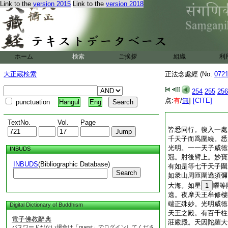
Link to the
version 2015
Link to the
version 2018
ホーム
検索
ご挨拶
組織
利
大正蔵検索
正法念處經 (No.
072
254
255
256
点:
有
/
無
]
[CITE]
punctuation
Hangul
Eng
TextNo.
Vol.
Page
皆悉同行。復入一處
千天子而爲圍繞。悉
光明。一一天子威徳
INBUDS
冠。肘後臂上。妙寶
INBUDS
(Bibliographic Database)
有如是等七千天子圍
Search
如衆山周匝圍遶須彌
大海。如星
1
曜等
遶。夜摩天王牟修樓
端正殊妙。光明威徳
Digital Dictionary of Buddhism
天王之殿。有百千柱
電子佛教辭典
莊嚴殿。天因陀羅大
パスワードがない場合は「guest」でログインしてくださ