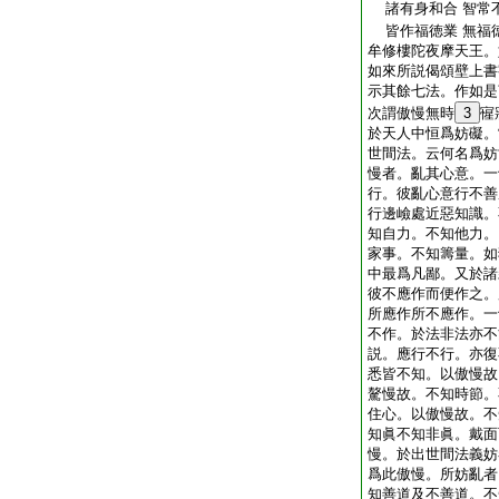
諸有身和合 智常
皆作福徳業 無福
牟修樓陀夜摩天王。
如來所説偈頌壁上書
示其餘七法。作如是
次謂傲慢無時
3
㝭
於天人中恒爲妨礙。
世間法。云何名爲妨
慢者。亂其心意。一
行。彼亂心意行不善
行邊嶮處近惡知識。
知自力。不知他力。
家事。不知籌量。如
中最爲凡鄙。又於諸
彼不應作而便作之。
所應作所不應作。一
不作。於法非法亦不
説。應行不行。亦復
悉皆不知。以傲慢故
驁慢故。不知時節。
住心。以傲慢故。不
知眞不知非眞。戴面
慢。於出世間法義妨
爲此傲慢。所妨亂者
知善道及不善道。不