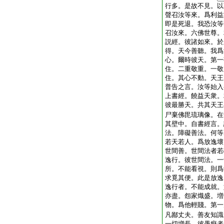
行多。是故不見。以
聲召汝等來。爲利益
即是死退。我恐汝等
召汝來。六佛世尊。
説經。彼諸如來。於
得。天今善聽。我爲
心。爾時彼天。第一
住。二重敬重。一敬
住。其心不動。天王
普告之言。汝等始入
上書經。饒益天衆。
彼最勝天。共其天王
尸棄佛毘琉璃像。在
其壁中。自書經言。
法。障礙善法。何等
若天若人。爲放逸壞
世間善。世間法者若
逸行。彼世間法。一
所。不能看視。則爲
求覓其便。此是放逸
逸行者。不能成就。
亦盡。怨家熾盛。増
物。爲他輕賤。第一
凡鄙丈夫。善友知識
一切増長。彼愚癡者