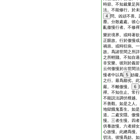
時節。不知裁量足與
法。不能修行。於未
4
問。凶頑不畏。
塵。分散處處。彼心
亂傲慢行者。不修禪
樂於境界。或時著欲
正眼故。行於傲慢或
禍祟。或時狂病。一
故。爲諸世間之所詳
之所輕賤。不知自過
非安樂。彼則於義皆
云何傲慢於出世間法
慢者中以爲
5
妨礙
之行。最爲鄙劣。此
嚴。不離傲慢。
6
禪。不知住止。常行
不能説法調伏檀越。
不善觀。如是之人。
地獄餓鬼畜生。如是
道。二處安隱。傲慢
慢。三者生慢。四者
供養故慢。六者婦女
心故慢。此總爲慢。
切法。彼慢爲妨。如