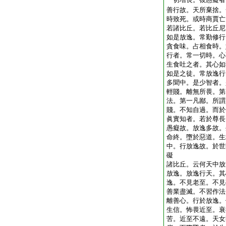
善行故。天所棄捨。
時致死。或時商賈亡
若諸比丘。若比丘尼
如是放逸。常勤修行
貪食味。占相食時。
行者。常一切時。心
生食吐之者。其心如
如是之徒。常放逸行
多聞中。是少智者。
輕賤。離無所畏。第
法。第一凡鄙。所謂
賤。不知自過。而於
眞實知者。若於尊長
愚癡故。放逸多故。
命終。墮於惡道。生
中。行放逸故。於世
礙
諸比丘。云何天中放
放逸。放逸行天。其
逸。不見老至。不見
善業盡滅。不習作法
離善心。行於放逸。
生信。怖畏近至。衰
苦。近至不遠。天女