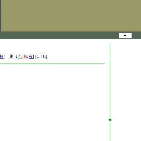
無
] [返り点:
無
/
有
]
[CITE]