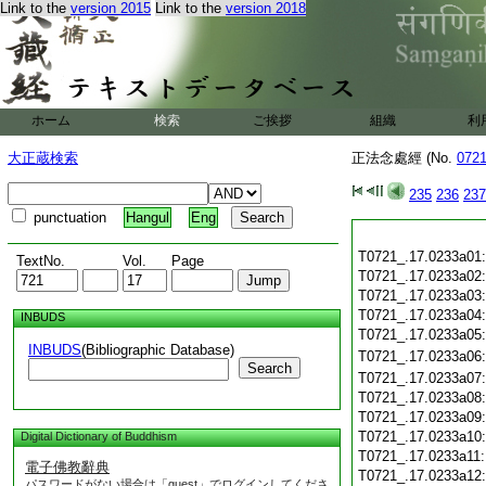
Link to the
version 2015
Link to the
version 2018
ホーム
検索
ご挨拶
組織
利
大正蔵検索
正法念處經 (No.
072
235
236
237
punctuation
Hangul
Eng
T0721_.17.0233a01
TextNo.
Vol.
Page
T0721_.17.0233a02
T0721_.17.0233a03
T0721_.17.0233a04
INBUDS
T0721_.17.0233a05
INBUDS
(Bibliographic Database)
T0721_.17.0233a06
Search
T0721_.17.0233a07
T0721_.17.0233a08
T0721_.17.0233a09
T0721_.17.0233a10
Digital Dictionary of Buddhism
T0721_.17.0233a11
電子佛教辭典
T0721_.17.0233a12
パスワードがない場合は「guest」でログインしてくださ