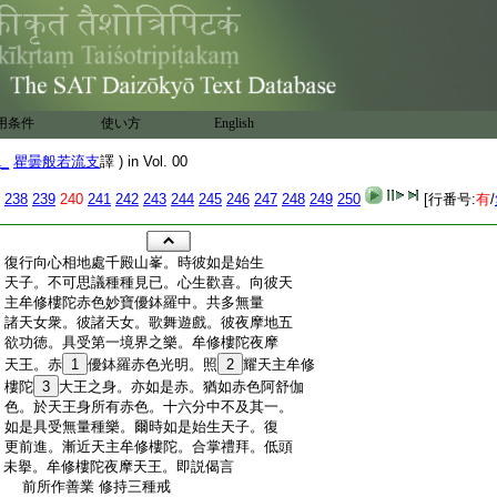
用条件
使い方
English
1_
瞿曇般若流支
譯 ) in Vol. 00
238
239
240
241
242
243
244
245
246
247
248
249
250
[行番号:
有
/
:
復行向心相地處千殿山峯。時彼如是始生
:
天子。不可思議種種見已。心生歡喜。向彼天
:
主牟修樓陀赤色妙寶優鉢羅中。共多無量
:
諸天女衆。彼諸天女。歌舞遊戲。彼夜摩地五
:
欲功徳。具受第一境界之樂。牟修樓陀夜摩
:
天王。赤
1
優鉢羅赤色光明。照
2
耀天主牟修
:
樓陀
3
大王之身。亦如是赤。猶如赤色阿舒伽
:
色。於天王身所有赤色。十六分中不及其一。
:
如是具受無量種樂。爾時如是始生天子。復
:
更前進。漸近天主牟修樓陀。合掌禮拜。低頭
:
未擧。牟修樓陀夜摩天王。即説偈言
:
前所作善業 修持三種戒