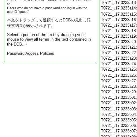
T0721_.17.0233a13
い。
T0721_.17.0233a14
Users who do not have a password can log in with the
userID "guest".
T0721_.17.0233a15
T0721_.17.0233a16
本文をドラッグして選択するとDDBの見出し語
T0721_.17.0233a17
検索結果が表示されます。
T0721_.17.0233a18
Select a portion of the text by dragging your
T0721_.17.0233a19
mouse to view all terms in the text contained in
T0721_.17.0233a20
the DDB. ・
T0721_.17.0233a21
T0721_.17.0233a22
Password Access Policies
T0721_.17.0233a23
T0721_.17.0233a24
T0721_.17.0233a25
T0721_.17.0233a26
T0721_.17.0233a27
T0721_.17.0233a28
T0721_.17.0233a29
T0721_.17.0233b01
T0721_.17.0233b02
T0721_.17.0233b03
T0721_.17.0233b04
T0721_.17.0233b05
T0721_.17.0233b06
T0721_.17.0233b07