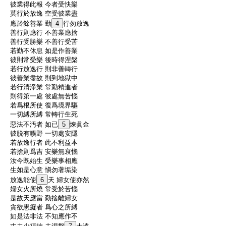
:
彼業得此報 今者受快樂
:
莫行於放逸 空受彼業盡
:
應於餘善業 勤
4
行勿放逸
:
善行則應行 不善業應捨
:
善行受勝樂 不善行受苦
:
若勤不休息 如是作善業
:
彼則常受樂 後時得涅槃
:
若行放逸行 則非善轉行
:
彼善業盡故 則到地獄中
:
若行清淨業 常勤精進者
:
則得第一處 彼處無苦惱
:
若爲根所使 復爲境界驅
:
一切縛所縛 常轉行生死
:
惡法不汚者 如已
5
煉眞金
:
彼脱有曠野 一切處安隱
:
若放逸行者 此不利益本
:
若捨則爲吉 安樂無衰惱
:
汝今既始生 受樂事相應
:
生如是心意 愼勿著垢染
:
放逸能使
6
天 婦女使亦然
:
婦女火所燒 常受於苦惱
:
是故天應當 勤捨離婦女
:
貪欲愚癡者 爲心之所縛
:
如是法非法 不知應作不