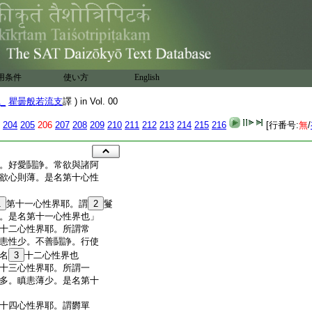
用条件
使い方
English
1_
瞿曇般若流支
譯 ) in Vol. 00
204
205
206
207
208
209
210
211
212
213
214
215
216
[行番号:
無
/
。好愛鬪諍。常欲與諸阿
欲心則薄。是名第十心性
1
第十一心性界耶。謂
2
鬘
。是名第十一心性界也」
十二心性界耶。所謂常
恚性少。不善鬪諍。行使
名
3
十二心性界也
十三心性界耶。所謂一
多。瞋恚薄少。是名第十
十四心性界耶。謂欝單