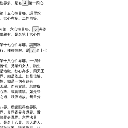
性界多。是名
4
第十四心
第十五心性界耶。謂瞿陀
。欲心亦多。二性同等。
何第十六心性界耶。
6
弗婆
倶雜有。是名第十六心性
第十七心性界耶。謂閻浮
行。種種信解。是
7
名十七
第十八心性界耶。一切餘
苦惱。見業幻女人。猶生
是地獄。欲心亦多。四天王
界。如是依止。如是信解。
性。如是一切有欲有
因縁。而有貪瞋。若離癡
心故。或貪或瞋。如是諸
之過。以依過故。無量分
八界。所謂眼界色界眼
界。鼻界香界鼻識界。舌
觸界身識界。意界法界
。是名十八界。若天若人。
能於境界。護放逸行。此