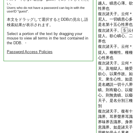
越人。瞋恚心薄。欲
い。
Users who do not have a password can log in with the
性界也
userID "guest".
復次諸天子。云何＊
尼人。一切瞋恚心多
本文をドラッグして選択するとDDBの見出し語
是名第十五心性界也
検索結果が表示されます。
復次諸天子。
5
云
Select a portion of the text by dragging your
提人。欲心瞋心。二
mouse to view all terms in the text contained in
界也
the DDB. ・
復次諸天子。云何＊
Password Access Policies
提人。種種性。種種
心性界也
復次諸天子。云何＊
天。及地獄人。雖受
欲心。以業作故。如
天。衆生心性。如是
是名總説一切十八界
瞋。則有癡心。以癡
心。則無貪瞋。以癡
天子。是名分別三種
別
復次諸天子。復有十
識界。耳界聲界耳識
界味界舌識界。身界
意識界。如是諸天子
思惟如是十八界者。