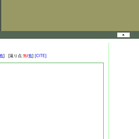
有
] [返り点:
無
/
有
]
[CITE]