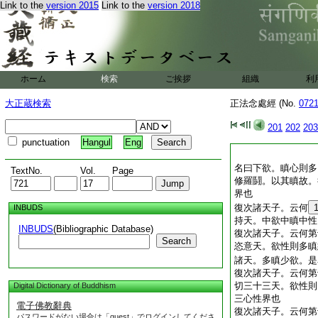
Link to the
version 2015
Link to the
version 2018
ホーム
検索
ご挨拶
組織
利
大正蔵検索
正法念處經 (No.
072
201
202
203
punctuation
Hangul
Eng
名曰下欲。瞋心則多
TextNo.
Vol.
Page
修羅鬪。以其瞋故。
界也
復次諸天子。云何
INBUDS
持天。中欲中瞋中性
INBUDS
(Bibliographic Database)
復次諸天子。云何第
Search
恣意天。欲性則多瞋
諸天。多瞋少欲。是
復次諸天子。云何第
切三十三天。欲性則
Digital Dictionary of Buddhism
三心性界也
電子佛教辭典
復次諸天子。云何第
パスワードがない場合は「guest」でログインしてくださ