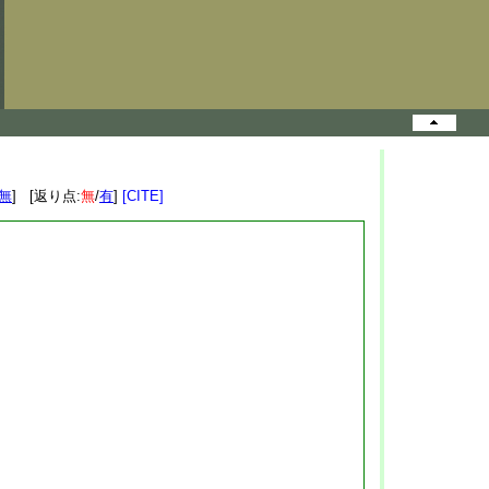
無
] [返り点:
無
/
有
]
[CITE]