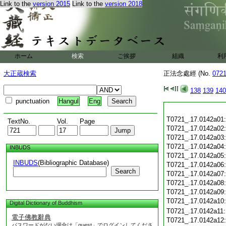
Link to the
version 2015
Link to the
version 2018
ホーム
検索
ご挨拶
組織
利
大正蔵検索
正法念處經 (No.
072
138
139
140
punctuation
Hangul
Eng
T0721_.17.0142a01
TextNo.
Vol.
Page
T0721_.17.0142a02
T0721_.17.0142a03
T0721_.17.0142a04
INBUDS
T0721_.17.0142a05
INBUDS
(Bibliographic Database)
T0721_.17.0142a06
Search
T0721_.17.0142a07
T0721_.17.0142a08
T0721_.17.0142a09
T0721_.17.0142a10
Digital Dictionary of Buddhism
T0721_.17.0142a11
電子佛教辭典
T0721_.17.0142a12
パスワードがない場合は「guest」でログインしてくださ