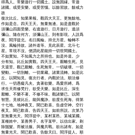
:
得爲人。常樂遊行一切國土。設無因縁。常遊
:
諸國。或受安樂。或受苦惱。以餘習故。餘戒力
:
故
:
復次比丘。知業果報。觀四大天王。更無餘地。
:
作如是念。四天王天。無量無邊。如是盡觀於
:
須彌山四面受樂。右遶遊行。日月遊行。遶須
:
彌山。隨在何方。須彌山王。則有影現。人説爲
:
夜。閻浮提北。名曰風輪。持北方星。輪轉不
:
沒。風輪持故。諸外道等。見此辰星。北斗七
:
星。常現不沒。便謂此星能持一切世間國土。
:
不如實知。不知風力之所持也。如是外道。少
:
分有知。比丘如實觀。四天王天。厭離生死。見
:
天退苦。觀已厭離。生死無常。一切破壞。一切
:
變動。一切別離。一切業藏。諸業流轉。如是比
:
丘。以聞知見。復次行者。内觀於法。順法修
:
行。一切愚癡凡夫。貪著欲樂。爲愛所縛。爲
:
求生天而修梵行。欲受天樂。如是比丘。深生
:
厭離。不樂不著。不修不味。觀諸樂已。以聞
:
智慧。見彼比丘。能與魔諍。欲度生死海。得第
:
十七地。地神夜叉。聞已歡喜。告虚空神。空行
:
夜叉。聞已歡喜。告四天王。如前所説。次第乃
:
至無量光天。閻浮提中。某村某邑。某城某國。
:
某種姓中。某善男子。名字某甲。以信出家。剃
:
除鬚髮。而被法服。與魔共戰。欲出諸有。如是
:
無量光天。聞已歡喜。告餘天曰。閻浮提人。順