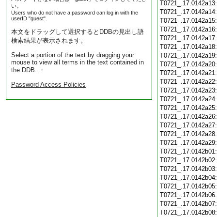
T0721_.17.0142a13
い。
T0721_.17.0142a14
Users who do not have a password can log in with the
userID "guest".
T0721_.17.0142a15
T0721_.17.0142a16
本文をドラッグして選択するとDDBの見出し語
T0721_.17.0142a17
検索結果が表示されます。
T0721_.17.0142a18
Select a portion of the text by dragging your
T0721_.17.0142a19
mouse to view all terms in the text contained in
T0721_.17.0142a20
the DDB. ・
T0721_.17.0142a21
T0721_.17.0142a22
Password Access Policies
T0721_.17.0142a23
T0721_.17.0142a24
T0721_.17.0142a25
T0721_.17.0142a26
T0721_.17.0142a27
T0721_.17.0142a28
T0721_.17.0142a29
T0721_.17.0142b01
T0721_.17.0142b02
T0721_.17.0142b03
T0721_.17.0142b04
T0721_.17.0142b05
T0721_.17.0142b06
T0721_.17.0142b07
T0721_.17.0142b08