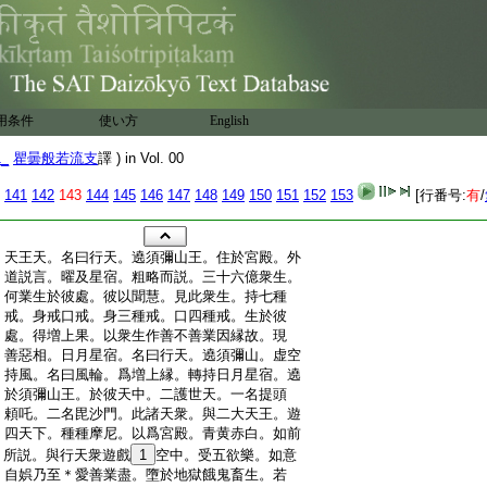
用条件
使い方
English
1_
瞿曇般若流支
譯 ) in Vol. 00
141
142
143
144
145
146
147
148
149
150
151
152
153
[行番号:
有
/
:
天王天。名曰行天。遶須彌山王。住於宮殿。外
:
道説言。曜及星宿。粗略而説。三十六億衆生。
:
何業生於彼處。彼以聞慧。見此衆生。持七種
:
戒。身戒口戒。身三種戒。口四種戒。生於彼
:
處。得増上果。以衆生作善不善業因縁故。現
:
善惡相。日月星宿。名曰行天。遶須彌山。虚空
:
持風。名曰風輪。爲増上縁。轉持日月星宿。遶
:
於須彌山王。於彼天中。二護世天。一名提頭
:
頼吒。二名毘沙門。此諸天衆。與二大天王。遊
:
四天下。種種摩尼。以爲宮殿。青黄赤白。如前
:
所説。與行天衆遊戲
1
空中。受五欲樂。如意
:
自娯乃至＊愛善業盡。墮於地獄餓鬼畜生。若