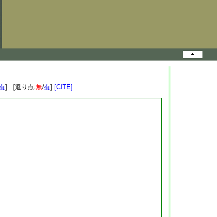
有
] [返り点:
無
/
有
]
[CITE]