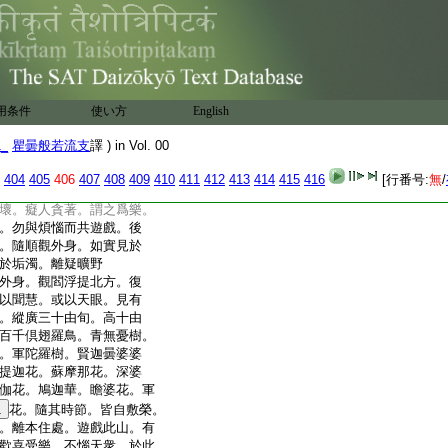
。名曰惡夢。住在此林。其
能行至於百千由旬。爲諸
不安樂
外身。觀閻浮提欝單越
山河海渚。何處頗有
業因縁。非愛別離。非
用条件
使い方
English
中得生厭離。應離縛著
。厭於生死。於生死中勿生貪
1_
瞿曇般若流支
譯 ) in Vol. 00
戲。勿以愛網而自纒縛。
。熾然大苦。憂悲苦惱。愛
404
405
406
407
408
409
410
411
412
413
414
415
416
[行番号:
無
/
大火熾然。於地獄餓鬼畜
壞。癡人貪著。謂之爲樂。
。勿與煩惱而共遊戲。後
。隨順觀外身。如實見於
於垢濁。離疑曠野
外身。觀閻浮提北方。復
以聞慧。或以天眼。見有
。縱廣三十由旬。高十由
百千倶翅羅鳥。青無憂樹。
。軍陀羅樹。賢迦曇婆婆
提迦花。蘇摩那花。深婆
伽花。鳩迦華。瞻婆花。軍
1
花。隨其時節。皆自敷榮。
。離本住處。遊戲此山。有
歡喜受樂。不惱天衆。於此