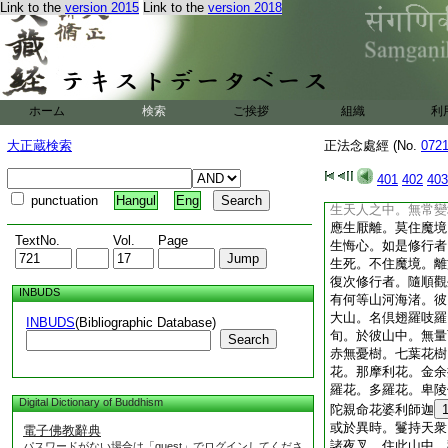
Link to the
version 2015
Link to the
version 2018
名吱多迦林。有羅刹
行速疾。於眴目頃。
衆生。作不利益。作
復次修行者。隨順觀
二國中間。復有何等
不生不死非退非滅非
ホーム
検索
ご挨拶
組織
利
怨憎會。是故於生死
11
者。以求解脱
大正蔵検索
正法念處經 (No.
072
樂。莫與愛心而共遊
莫樂生死。一切生死
401
402
403
別離苦。怨憎會苦。
punctuation
Hangul
Eng
生天人之中。無常變
應生厭離。莫住魔境
TextNo.
Vol.
Page
生悔心。如是修行者
生死。不住魔境。離
復次修行者。隨順觀
INBUDS
有何等山河海渚。彼
大山。名倶翅羅吱羅
INBUDS
(Bibliographic Database)
旬。於彼山中。無量
Search
赤無憂樹。七葉花樹
花。那摩利花。金余
羅花。多羅花。卑陵
Digital Dictionary of Buddhism
陀親命花婆利師迦
或於異時。鬘持天衆
電子佛教辭典
諸夜叉。住此山中。
パスワードがない場合は「guest」でログインしてくださ