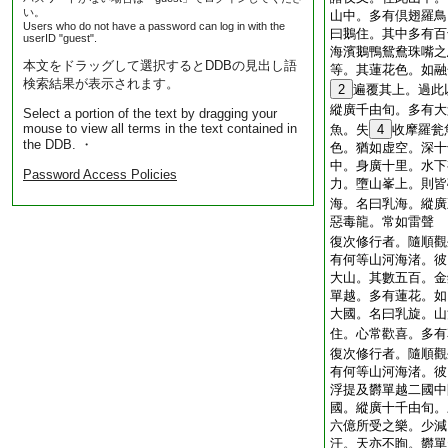
い。
山中。多有倶翅羅鳥
Users who do not have a password can log in with the
曰鵝住。其中多有百
userID "guest".
海濱鵝鴨鴛鴦珠嘴之
本文をドラッグして選択するとDDBの見出し語
等。其蓮花色。如融
検索結果が表示されます。
2
遍覆其上。過此
縱廣千由旬。多有大
Select a portion of the text by dragging your
mouse to view all terms in the text contained in
魚。失
4
收摩羅瓮
the DDB. ・
色。猶如虚空。深十
中。身廣十里。水下
Password Access Policies
力。墮山峯上。則皆
海。名曰乳海。縱廣
惡毒龍。常如雷聲
復次修行者。隨順觀
有何等山河海渚。彼
大山。其數五百。金
單越。多有蓮花。如
大國。名曰乳旋。山
住。心常歡喜。多有
復次修行者。隨順觀
有何等山河海渚。彼
浮提及欝單越二國中
國。縱廣十千由旬。
六億所受之樂。少減
汗。天亦不眴。欝單