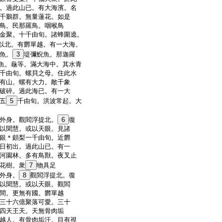
。過此山已。有大海濱。名
千鵝群。無量蓮花。如是
鳥。民那羅鳥。咽喉鳥
金聚。十千由旬。諸蜂圍遶。
以北。有欝單越。有一大海。
魚。
3
堤彌鯢魚。那迦羅
魚。龜等。滿大海中。其水青
千由旬。螺貝之母。住此水
有山。螺有大力。敵千象
破碎。過此海已。有一大
五
5
千由旬。洪波常起。大
外身。觀閻浮提北。
6
復
以聞慧。或以天眼。見諸
銀＊頗梨一千由旬。近欝
日初出。過此山已。有一
河園林。多有鳥獸。夜叉止
花樹。衆
7
物具足
外身。
8
觀閻浮提北。復
以聞慧。或以天眼。觀閻
間。更無有國。欝單越
三十六億聚落可愛。三十
四天王天。天無骨肉垢
越人。有骨肉垢汗。目有視