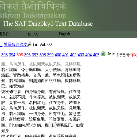
:
復次修行者。内身循身觀。有何等風。住在身
:
中。或調不調。作何等業。彼以聞慧。或以天
:
眼。見有傍風住在身中。若調不調。爲何所作。
:
彼以聞慧。或以天眼。見於傍風。若不調順。
:
閉出入息。一切筋脈。皆令
7
掣縮。或聚或散。
:
或牽或挽。或鼻瞤動。或
8
淴淴作聲。後得大
用条件
使い方
English
:
苦。若傍風調順則無如向所説之病。觀傍風
:
已。如實知身
1_
瞿曇般若流支
譯 ) in Vol. 00
:
復次修行者。内身循身觀。有何等風住在身
:
中。或調不調。作何等業。彼以聞慧。或以天
393
394
395
396
397
398
399
400
401
402
403
404
405
[行番号:
有
/
:
眼。見有一風。名曰轉筋。住在身中。若不調
:
順。爲何所作。彼以聞慧或以天眼。見轉筋風。
:
若不調順。令手筋脚筋。大小便筋。背筋遍身
:
諸筋。皆悉捲并。合爲一處。堅急頑鈍無所覺
:
知。若風調順。則無如向所説諸病。觀轉筋風
:
已。如實知身
:
復次修行者。内身循身觀。有何等風。住在身
:
中。若調不調。作何等業。彼以聞慧。或以天
:
眼。見有一風。名曰壞毛。住在身中。若調不
:
調。爲何所作。彼以聞慧。或以天眼。見壞毛
:
風。若不調順。一切身分。所有諸毛。皆悉墮
:
落。身體痿黄。設更生毛。即隨墮落。若風調
:
順。則無如向所説之病。觀
1
壞毛風已。如實
:
知身
:
復次修行者。内身循身觀。有何等風住在身