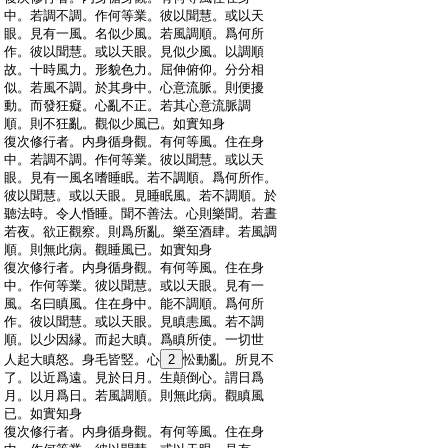
:
中。若調不調。作何等業。彼以聞慧。或以天
:
眼。見有一風。名似少風。若風調順。爲何所
:
作。彼以聞慧。或以天眼。見似少風。以調順
:
故。十時風力。形貌色力。屈伸俯仰。分分相
:
似。若風不調。於其身中。心意流脈。則便擾
:
動。而發狂癡。心亂不正。若其心意流脈調
:
順。則不狂亂。觀似少風已。如實知身
:
復次修行者。内身循身觀。有何等風。住在身
:
中。若調不調。作何等業。彼以聞慧。或以天
:
眼。見有一風名嗜睡眠。若不調順。爲何所作。
:
彼以聞慧。或以天眼。見睡眠風。若不調順。於
:
聽法時。令人惛睡。聞不善法。心則樂聞。若晝
:
若夜。欲正觀察。則爲所亂。樂至酒肆。若風調
:
順。則無此病。觀睡風已。如實知身
:
復次修行者。内身循身觀。有何等風。住在身
:
中。作何等業。彼以聞慧。或以天眼。見有一
:
風。名曰瞋風。住在身中。能不調順。爲何所
:
作。彼以聞慧。或以天眼。見瞋恚風。若不調
:
順。以少因縁。而起大瞋。爲瞋所使。一切世
:
人起大瞋怒。身毛皆竪。心
2
忪動亂。所見不
:
了。以近爲遠。見於日月。生顛倒心。謂日爲
:
月。以月爲日。若風調順。則無此病。觀瞋風
:
已。如實知身
:
復次修行者。内身循身觀。有何等風。住在身