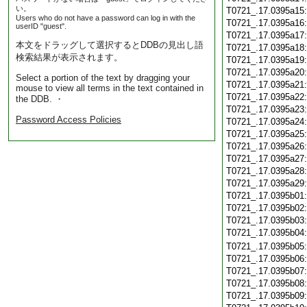
い。
T0721_.17.0395a15
Users who do not have a password can log in with the
T0721_.17.0395a16
userID "guest".
T0721_.17.0395a17
本文をドラッグして選択するとDDBの見出し語
T0721_.17.0395a18
検索結果が表示されます。
T0721_.17.0395a19
T0721_.17.0395a20
Select a portion of the text by dragging your
T0721_.17.0395a21
mouse to view all terms in the text contained in
T0721_.17.0395a22
the DDB. ・
T0721_.17.0395a23
Password Access Policies
T0721_.17.0395a24
T0721_.17.0395a25
T0721_.17.0395a26
T0721_.17.0395a27
T0721_.17.0395a28
T0721_.17.0395a29
T0721_.17.0395b01
T0721_.17.0395b02
T0721_.17.0395b03
T0721_.17.0395b04
T0721_.17.0395b05
T0721_.17.0395b06
T0721_.17.0395b07
T0721_.17.0395b08
T0721_.17.0395b09