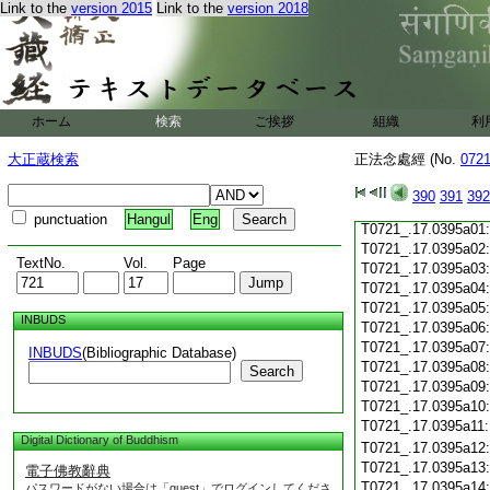
Link to the
version 2015
Link to the
version 2018
T0721_.17.0394c19
T0721_.17.0394c20
T0721_.17.0394c21
T0721_.17.0394c22
T0721_.17.0394c23
T0721_.17.0394c24
ホーム
検索
ご挨拶
組織
利
T0721_.17.0394c25
T0721_.17.0394c26
大正蔵検索
正法念處經 (No.
072
T0721_.17.0394c27
T0721_.17.0394c28
390
391
392
T0721_.17.0394c29
punctuation
Hangul
Eng
T0721_.17.0395a01
T0721_.17.0395a02
TextNo.
Vol.
Page
T0721_.17.0395a03
T0721_.17.0395a04
T0721_.17.0395a05
INBUDS
T0721_.17.0395a06
T0721_.17.0395a07
INBUDS
(Bibliographic Database)
T0721_.17.0395a08
Search
T0721_.17.0395a09
T0721_.17.0395a10
T0721_.17.0395a11
Digital Dictionary of Buddhism
T0721_.17.0395a12
T0721_.17.0395a13
電子佛教辭典
T0721_.17.0395a14
パスワードがない場合は「guest」でログインしてくださ