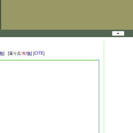
無
] [返り点:
有
/
無
]
[CITE]