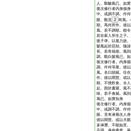
人。觀皺風已。如實
復次修行者内身循身
中。或調不調。作何
眼。觀見
2
有風。
順。爲何所作。彼以
風。若不調順。能令
若在家人所生之子。
復子孕。以風力故。
髮風起於惡劫。隨諸
長。若有福徳。風則
調。觀白髮風已。如
復次修行者。内身循
調。作何等業。彼以
風。名曰損膩。住在
作。彼以聞慧。或以
順。不憶飮食。令人
起。因於晝寢。風不
味。若不食膩。風則
風已。如實知身
復次修行者。内身循
中。或調不調。作何
眼。見有淋風住人身
彼以聞慧。或以天眼
多淋瀝。不能如意。
不調。身色痿黄。羸