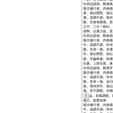
向所説諸病。觀淋風
復次修行者。内身循
業。彼以聞慧。或以
應。若調不調。爲何
眼。見食相應風。若
之中。三分＊歐吐。
視眴。以風力故。意
向所説諸病。觀食相
復次修行者。内身循
中。或調不調。作何
眼。見有一風。名壞
作。彼以聞慧。或以
順。牙齒疼痛。毀壞
生瘡。上腭生瘡。鼻
向所説諸病。觀壞牙
復次修行者。内身循
中。或調不調。作何
眼。見有一風。名曰
順。爲何所作。彼以
風。若不調順。令咽
5
澁。若風調順。
風已。如實知身
復次修行者。内身循
中。或調不調。作何