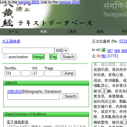
上行風若不調適。作
Link to the
version 2015
Link to the
version 2018
微少。或致命終。或
名曰第四惡也。若睡
命根。如是觀上下風
復次修行者。内身循
安。作何等業。彼以
ホーム
検索
ご挨拶
組織
利
風。名曰命風。住在
痩。
14
令心審諦
大正蔵検索
正法念處經 (No.
072
失。曾聞
15
亦忘
鼻不知香。舌不知味
387
388
389
識自他。觀命風已。
点:
有
/
無
]
[CITE]
punctuation
Hangul
Eng
復次修行者。内身循
業。彼以聞慧。或以
TextNo.
Vol.
Page
若調不調。爲何所作
於此風。若我心過。
或頑。乾消癡亂。或
INBUDS
惱亂其心。令於善法
耐冷
2
觸。若見色
INBUDS
(Bibliographic Database)
Search
實見色。身重難攝。
如向所説之病。觀亂
復次修行者。内身循
中。或安不安。作何
Digital Dictionary of Buddhism
眼。見有亂風住在身
電子佛教辭典
睡眠驚悟。雖住温
パスワードがない場合は「guest」でログインしてくださ