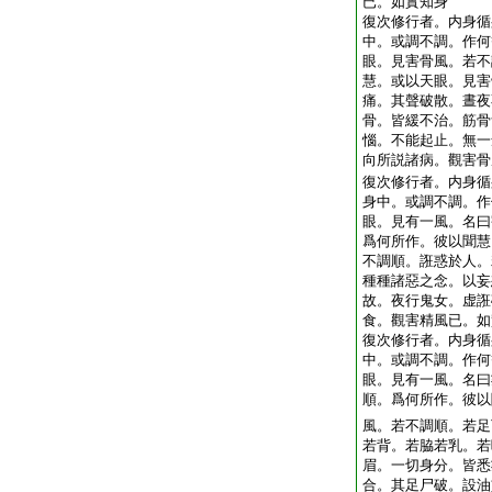
已。如實知身
復次修行者。内身循
中。或調不調。作何
眼。見害骨風。若不
慧。或以天眼。見害
痛。其聲破散。晝夜
骨。皆緩不治。筋骨
惱。不能起止。無一
向所説諸病。觀害骨
復次修行者。内身循
身中。或調不調。作
眼。見有一風。名曰
爲何所作。彼以聞慧
不調順。誑惑於人。
種種諸惡之念。以妄
故。夜行鬼女。虚誑
食。觀害精風已。如
復次修行者。内身循
中。或調不調。作何
眼。見有一風。名曰
順。爲何所作。彼以
風。若不調順。若足
若背。若脇若乳。若
眉。一切身分。皆悉
合。其足尸破。設油