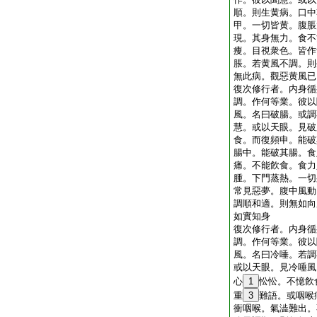
順。則生黄病。口中
甲。一切皆黄。腹脹
現。其身無力。食不
痩。目視衆色。皆作
脹。若黄風不調。則
無此病。觀惡黄風已
復次修行者。内身循
調。作何等業。彼以
風。名曰破腸。或調
慧。或以天眼。見破
食。而復頻申。能破
腸中。能破其腸。食
痛。不能飮食。食力
腫。下門蒸熱。一切
常見惡夢。腹中風動
調順和適。則無如向
如實知身
復次修行者。内身循
調。作何等業。彼以
風。名曰冷唾。若調
或以天眼。見冷唾風
心
1
忪忪。不憶飮
重
3
難語。或咽喉
衝咽喉。氣澁難出。