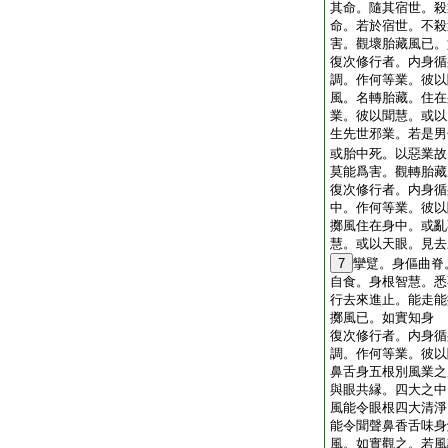
其命。隨其宿世。殺
命。若於宿世。不殺
害。觀壞胎藏風已。
復次修行者。内身循
調。作何等業。彼以
風。名轉胎藏。住在
業。彼以聞慧。或以
生先世邪業。若是男
或胎中死。以惡業故
莫能爲害。觀轉胎藏
復次修行者。内身循
中。作何等業。彼以
擲風住在身中。或亂
慧。或以天眼。見去
7
攣躄。身傴曲脊
自食。身根智慧。悉
行去來進止。能走能
擲風已。如實知身
復次修行者。内身循
調。作何等業。彼以
鼻舌身五根別風業之
與眼共縁。四大之中
風能令眼根四大清淨
能令聞聲鼻香舌味身
風。如實觀之。若風