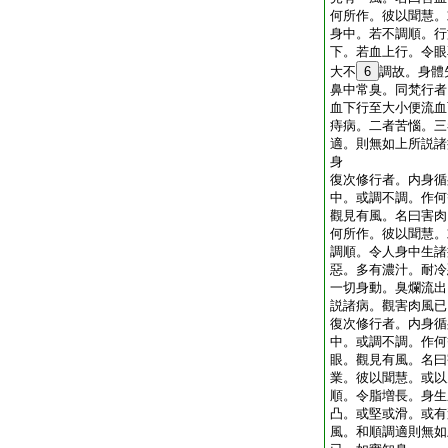
何所作。彼以聞慧。
身中。若不調順。行
下。若血上行。令眼
大不
6
調故。身體
鼻中常臭。同梵行者
血下行至大小便流血
痔病。二者苦惱。三
適。則無如上所説諸
身
復次修行者。内身循
中。或調不調。作何
觀見有風。名曰害肉
何所作。彼以聞慧。
調順。令人身中生諸
惡。多有濃汁。耐冷
一切身動。臭爛流出
説諸病。觀害肉風已
復次修行者。内身循
中。或調不調。作何
眼。觀見有風。名曰
業。彼以聞慧。或以
順。令脂増長。身生
凸。或堅或滑。或有
風。和順調適則無如