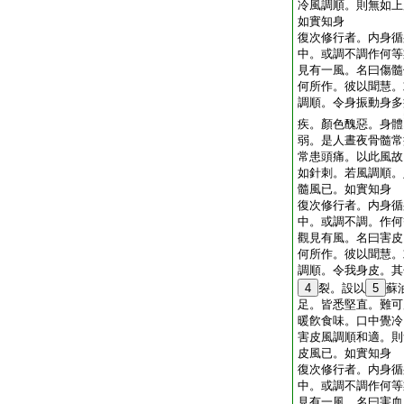
冷風調順。則無如上
如實知身
復次修行者。内身循
中。或調不調作何等
見有一風。名曰傷髓
何所作。彼以聞慧。
調順。令身振動身多
疾。顏色醜惡。身體
弱。是人晝夜骨髓常
常患頭痛。以此風故
如針刺。若風調順。
髓風已。如實知身
復次修行者。内身循
中。或調不調。作何
觀見有風。名曰害皮
何所作。彼以聞慧。
調順。令我身皮。其
4
裂。設以
5
蘇
足。皆悉堅直。難可
暖飮食味。口中覺冷
害皮風調順和適。則
皮風已。如實知身
復次修行者。内身循
中。或調不調作何等
見有一風。名曰害血