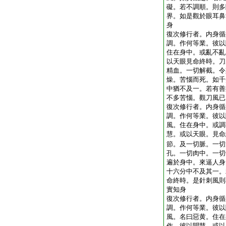
礙。若不調順。則多
界。如是觀於眼耳鼻
身
復次修行者。内身循
調。作何等業。彼以
住在身中。或亂不亂
以天眼見命終時。刀
精血。一切解截。令
燥。苦惱而死。如千
中猶不及一。若有善
不多苦惱。觀刀風已
復次修行者。内身循
調。作何等業。彼以
風。住在身中。或調
慧。或以天眼。見命
節。及一切脈。一切
孔。一切肉中。一切
遍於身中。來逼人身
十六分中不及其一。
命終時。是針刺風則
實知身
復次修行者。内身循
調。作何等業。彼以
風。名曰惡黄。住在
作。彼以聞慧。或以