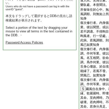
落人民。見爲空聚。
い。
樂臥處。本曾聞法。
Users who do not have a password can log in with the
userID "guest".
所食味住於心中。無
風調順。則無如上所
本文をドラッグして選択するとDDBの見出し語
知身
検索結果が表示されます。
復次修行者。内身循
業。彼以聞慧。或以
Select a portion of the text by dragging your
mouse to view all terms in the text contained in
若不調適。不得眴目
the DDB. ・
眴風者。行一切處。
此病。若風調順。則
Password Access Policies
風已如實知身
復次修行者。内身循
調。作何等業。彼以
風。名互相閉。欲命
調。爲作何業。彼以
舌身心壞故。於自境
能縁了。若風不發。
閉風已。如實知身
復次修行者。内身循
調。作何等業。彼以
5
藏風住在身中。
縁。歌羅羅時。即壞
其命。至肉搏時。乃
破壞。若肉搏時。不
其命。若身分具足。