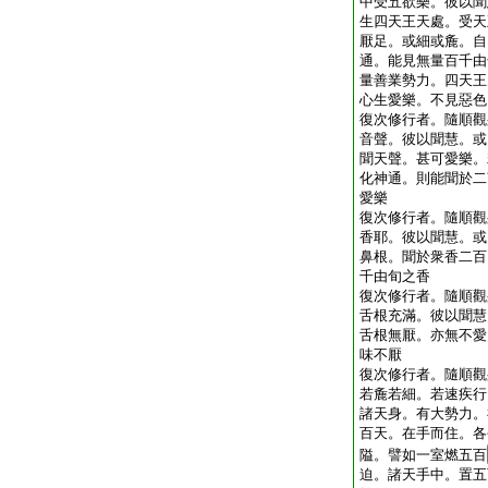
中受五欲樂。彼以聞
生四天王天處。受天
厭足。或細或麁。自
通。能見無量百千由
量善業勢力。四天王
心生愛樂。不見惡色
復次修行者。隨順觀
音聲。彼以聞慧。或
聞天聲。甚可愛樂。
化神通。則能聞於二
愛樂
復次修行者。隨順觀
香耶。彼以聞慧。或
鼻根。聞於衆香二百
千由旬之香
復次修行者。隨順觀
舌根充滿。彼以聞慧
舌根無厭。亦無不愛
味不厭
復次修行者。隨順觀
若麁若細。若速疾行
諸天身。有大勢力。
百天。在手而住。各
隘。譬如一室燃五百
迫。諸天手中。置五