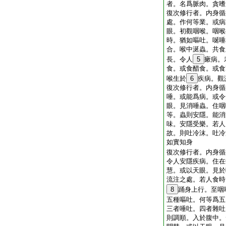
者。名爲脈肉。貪嗜
復次修行者。内身循
處。作何等業。或病
眼。初觀咽喉。咽喉
時。猶如嘔吐。唌唾
合。喉中涎蟲。共食
長。令人
5
瘶病。
食。或食醋食。或食
喉生於
6
疾病。觀
復次修行者。内身循
唾。或能爲病。或令
眼。見消唾蟲。住咽
等。蟲則安隱。能消
味。安隱受樂。若人
故。則吐冷沫。吐冷
如實知身
復次修行者。内身循
令人安隱疾病。住在
慧。或以天眼。見於
流注之處。若人食時
8
踊身上行。至咽
五種嘔吐。何等爲五
三者唾吐。四者雜吐
則調順。入於腹中。