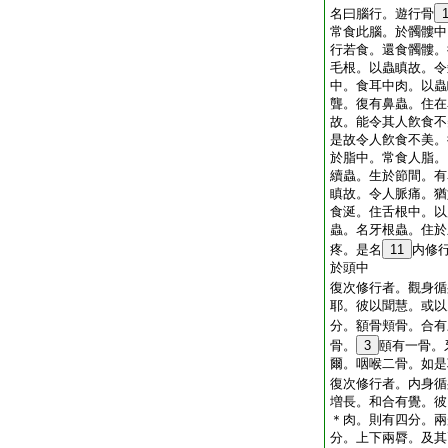
名曰腦行。遊行骨
常食此腦。於髑髏中
行若食。還食髑髏。
毛根。以蟲瞋故。令
中。食耳中肉。以蟲
聾。復有鼻蟲。住在
故。能令其人飮食不
是故令人飮食不美。
於脂中。常食人脂。
續蟲。生於節間。有
瞋故。令人脈痛。猶
食涎。住舌根中。以
蟲。名牙根蟲。住於
疼。是名
11
内修
於頭中
復次修行者。觀身循
耶。彼以聞慧。或以
分。額骨頬骨。合有
骨。
3
頤有一骨。
爾。咽喉二骨。如是
復次修行者。内身循
増長。和合有覺。彼
＊肉。則有四分。兩
分。上下兩脣。及其