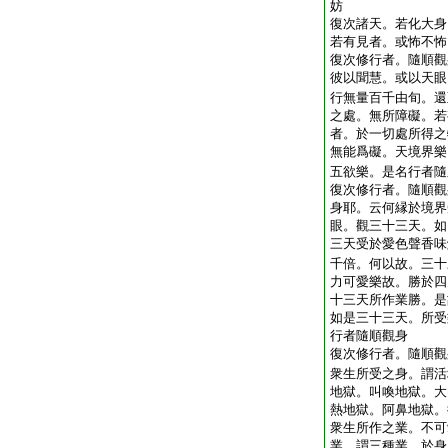
妨
復次諸天。若化大身
若有見者。或怖不怖
復次修行者。隨順觀
彼以聞慧。或以天眼
行無量百千由旬。還
之處。無所障礙。若
者。於一切處所得之
無能爲礙。天境界樂
五欲樂。是名行者隨
復次修行者。隨順觀
身耶。云何縁於境界
眼。觀三十三天。如
三天受於愛色聲香味
千倍。何以故。三十
力可愛樂故。勝於四
十三天所作業勝。是
如是三十三天。所受
行者隨順觀身
復次修行者。隨順觀
衆生所受之身。謂活
地獄。叫喚地獄。大
熱地獄。阿鼻地獄。
衆生所作之業。不可
業。謂三種業。於身