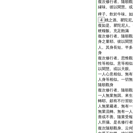
復次修行者。隨順觀
縁味。彼以聞慧。或
稗子。飮於牛味。如
4
桃之酒。瞿陀尼
復如是。瞿陀尼人。
粳糧飯。充足飽滿
復次修行者。隨順觀
身之量耶。彼以聞慧
人。其身長短。半多
身
復次修行者。思惟觀
性等相似。意等相似
以聞慧。或以天眼。
一人心意相似。無有
人身等相似。一切無
隨順觀身
復次修行者。隨順觀
一人無業無因。來生
轉耶。頗有不行習欲
人無業藏者。無有一
無業流轉。無有一人
善或不善。隨業受報
人所攝。是名修行者
復次隨順觀身。云何