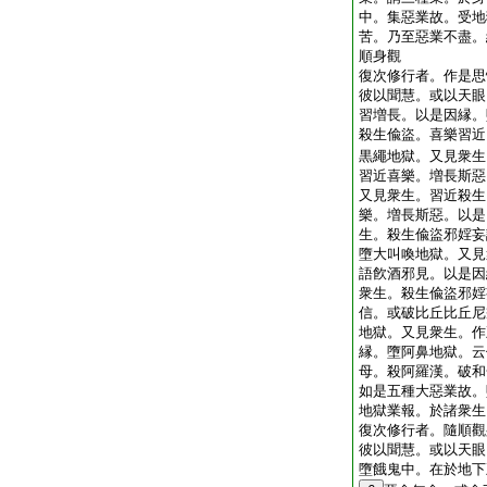
中。集惡業故。受地
苦。乃至惡業不盡。
順身觀
復次修行者。作是思
彼以聞慧。或以天眼
習増長。以是因縁。
殺生偸盜。喜樂習近
黒繩地獄。又見衆生
習近喜樂。増長斯惡
又見衆生。習近殺生
樂。増長斯惡。以是
生。殺生偸盜邪婬妄
墮大叫喚地獄。又見
語飮酒邪見。以是因
衆生。殺生偸盜邪婬
信。或破比丘比丘尼
地獄。又見衆生。作
縁。墮阿鼻地獄。云
母。殺阿羅漢。破和
如是五種大惡業故。
地獄業報。於諸衆生
復次修行者。隨順觀
彼以聞慧。或以天眼
墮餓鬼中。在於地下