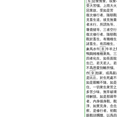
6
惡食無食。或食
受大苦惱。上雨大火
惡業故。受如是苦
復次修行者。隨順觀
見畜生道。彼見無量
者水行。所謂魚等。
麞鹿猪等。三者空行
復次修行者。隨順觀
觀於畜生。有幾種生
諸畜生。有四種生。
象馬水牛
8
牛羊之
鴨鷄雉種種衆鳥。三
四者化生。如長面龍
生已。若天若人。若
不爲恩愛別離所惱。
作
9
怨家。或爲親
是比丘。於生死處不
如是厭離不隨。如是
住。一切衆生衆苦之
多苦少味。無常破壞
得解脱。如是那羅帝
者。内身循身觀。觀
淨。如實見身。念念
察。是修行者。初觀
眼觀頭髑髏。以爲四