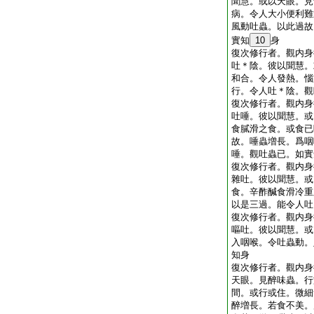
聞慧。或以天眼。見
病。令人大小便利難
風動吐蟲。以此過故
實知
10
身
復次修行者。觀内身
吐＊陰。彼以聞慧。
和合。令人發熱。惱
行。令人吐＊陰。觀
復次修行者。觀内身
吐唾。彼以聞慧。或
食膩滑之食。或食已
故。唾蟲増長。爲咽
唾。觀吐蟲已。如實
復次修行者。觀内身
雜吐。彼以聞慧。或
食。辛酢醎食滑冷重
以是三過。能令人吐
復次修行者。觀内身
嘔吐。彼以聞慧。或
入咽喉。令吐蟲動。
知身
復次修行者。觀内身
天眼。見醉味蟲。行
間。或行或住。微細
醉増長。若食不美。