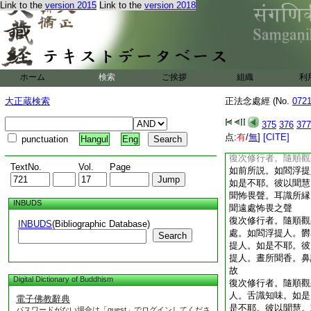
Link to the
version 2015
Link to the
version 2018
眼。觀閻浮提人種種
是。以善業故。純一
如閻浮檀金。其身圓
閻浮提人。閻浮提人
是故則有無量種身無
二天下人世界中。隨
ホーム
検索
ご挨拶
組織
利
提國。如閻浮提人。
婆提人諸入所見。爲
大正蔵検索
正法念處經 (No.
072
天眼。見弗婆提人。
浮提中猫虎兕馬角鵄
375
376
377
衆色。弗婆提人。亦
点:
有
/
無
]
[CITE]
punctuation
Hangul
Eng
界。能見一切麁細衆
復次修行者。隨順觀
TextNo.
Vol.
Page
如前所説。如閻浮提
如是不耶。彼以聞慧
聞怖畏聲。耳識所縁
INBUDS
聞遠處怖畏之聲
復次修行者。隨順觀
INBUDS
(Bibliographic Database)
處。如閻浮提人。欝
Search
提人。如是不耶。彼
提人。晝所聞香。鼻
故
Digital Dictionary of Buddhism
復次修行者。隨順觀
人。舌識知味。如是
電子佛教辭典
是不耶。彼以聞慧。
パスワードがない場合は「guest」でログインしてくださ