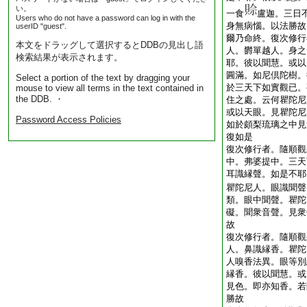
い。
一食
盧迦。三日
Users who do not have a password can log in with the
身無病惱。以法勝故
userID "guest".
爾乃命終。復次修行
本文をドラッグして選択するとDDBの見出し語
人。欝單越人。身之
検索結果が表示されます。
耶。彼以聞慧。或以
圓滿。如尼倶陀樹。
Select a portion of the text by dragging your
於三天下如實觀已。
mouse to view all terms in the text contained in
the DDB. ・
住之處。云何瞿陀尼
或以天眼。見瞿陀尼
Password Access Policies
如於頗梨琉璃之中見
復如是
復次修行者。隨順觀
中。弗婆提中。三天
耳識縁聲。如是不耶
瞿陀尼人。眼識聞聲
類。眼中聞聲。瞿陀
礙。聞衆音聲。見衆
故
復次修行者。隨順觀
人。鼻識縁香。瞿陀
人嗅香法異。眼等別
縁香。彼以聞慧。或
見色。即亦知香。若
勝故