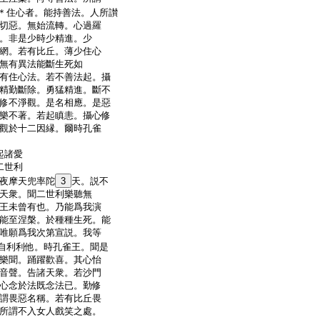
＊住心者。能持善法。人所讃
切惡。無始流轉。心過羅
。非是少時少精進。少
網。若有比丘。薄少住心
無有異法能斷生死如
有住心法。若不善法起。攝
精勤斷除。勇猛精進。斷不
修不淨觀。是名相應。是惡
樂不著。若起瞋恚。攝心修
觀於十二因縁。爾時孔雀
起諸愛
二世利
夜摩天兜率陀
3
天。説不
天衆。聞二世利樂聽無
王未曾有也。乃能爲我演
能至涅槃。於種種生死。能
唯願爲我次第宣説。我等
自利利他。時孔雀王。聞是
樂聞。踊躍歡喜。其心怡
音聲。告諸天衆。若沙門
心念於法既念法已。勤修
謂畏惡名稱。若有比丘畏
所謂不入女人戲笑之處。