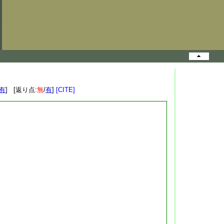
有
] [返り点:
無
/
有
]
[CITE]