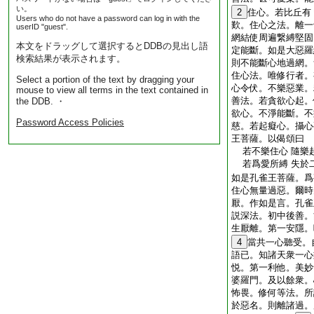
い。
2
住心。若比丘有
Users who do not have a password can log in with the
歎。住心之法。離一
userID "guest".
網結使周遍繋縛堅固
本文をドラッグして選択するとDDBの見出し語
定能斷。如是大惡羅
検索結果が表示されます。
則不能斷心地過網。
住心法。唯修行者。
Select a portion of the text by dragging your
心令伏。不樂惡業。
mouse to view all terms in the text contained in
善法。若貪欲心起。
the DDB. ・
欲心。不淨能斷。不
Password Access Policies
慈。若起癡心。攝心
王菩薩。以偈頌曰
若不樂住心 隨樂
若爲愛所縛 失於
如是孔雀王菩薩。爲
住心無量過惡。爾時
厭。作如是言。孔雀
説深法。初中後善。
生厭離。第一安隱。
4
當共一心聽受。
語已。知諸天衆一心
悦。第一利他。美妙
婆羅門。及以餘衆。
怖畏。修何等法。所
於惡名。則離諸過。