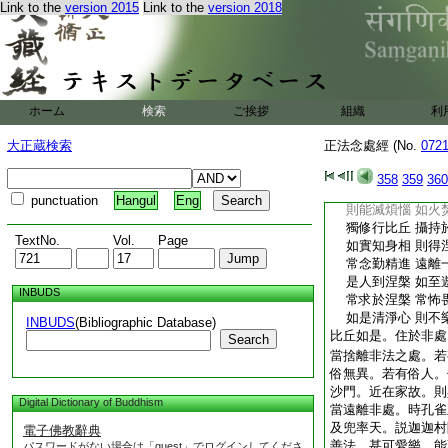
Link to the
version 2015
Link to the
version 2018
比丘住非處 貯積
貪心著財寶 不覺
身命念念盡 而不
不知所作業 能受
比丘住非處 常樂
常行於非處 死則
ホーム
検索
ご挨拶
組織
利
心無所樂著 一切
能脱一切貪 是名
大正蔵検索
正法念處經 (No.
072
若在山樹下 常修
則得清淨智 遠離
358
359
360
遠離一切貪 不爲
punctuation
Hangul
Eng
則能滅煩惱 如火
獨修行比丘 攝持
TextNo.
Vol.
Page
如實知身相 則得
常念勤精進 遠離
是人到涅槃 如至
INBUDS
常求於涅槃 常怖
如是清淨心 則不
INBUDS
(Bibliographic Database)
比丘如是。住於非處
Search
當捨離非法之處。若
俗無異。若有俗人。
沙門。近在家故。則
Digital Dictionary of Buddhism
當遠離非處。時孔雀
及兜率天。説迦迦村
電子佛教辭典
善法。甚可愛樂。能
パスワードがない場合は「guest」でログインしてくださ