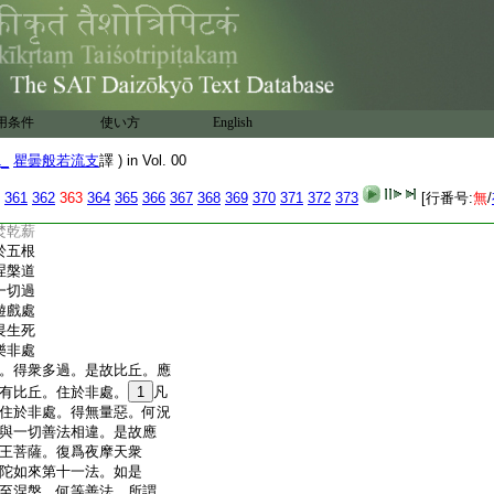
5
稸財物
死時至
能覺知
未來報
見俗人
入惡道
用条件
使い方
English
不悕望
爲沙門
1_
瞿曇般若流支
譯 ) in Vol. 00
習禪觀
一切過
361
362
363
364
365
366
367
368
369
370
371
372
373
[行番号:
無
/
境界惑
焚乾薪
於五根
涅槃道
一切過
遊戲處
畏生死
樂非處
。得衆多過。是故比丘。應
有比丘。住於非處。
1
凡
住於非處。得無量惡。何況
與一切善法相違。是故應
王菩薩。復爲夜摩天衆
陀如來第十一法。如是
至涅槃。何等善法。所謂