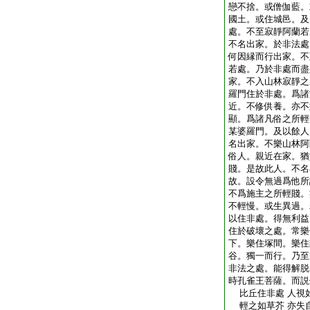
戀不捨。或僧伽藍。
國土。或住城邑。及
處。不至寂靜阿蘭若
不名出家。於非法處
何因縁而行出家。不
若處。乃於非處而盡
家。不入山林寂靜之
羅門住於非處。爲諸
近。不修供養。亦不
顯。爲諸凡俗之所輕
某婆羅門。及以餘人
名出家。不樂山林阿
俗人。親近在家。猶
賤。是故此人。不名
故。設令無過爲他所
不爲施主之所輕賤。
不輕慢。或生異過。
以住非處。得無利益
住於破壞之處。常樂
下。樂住塚間。樂住
谷。獨一而行。乃至
非法之處。能得解脱
時孔雀王菩薩。而説
比丘住非處 人視
輕之如草芥 亦失