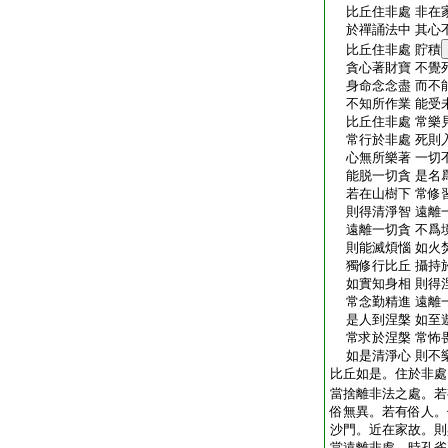
比丘住非處 非在
於禪誦法中 其心
比丘住非處 貯積
貪心著財寶 不覺
身命念念盡 而不
不知所作業 能受
比丘住非處 常樂
常行於非處 死則
心無所樂著 一切
能脱一切貪 是名
若在山樹下 常修
則得清淨智 遠離
遠離一切貪 不爲
則能滅煩惱 如火
獨修行比丘 攝持
如實知身相 則得
常念勤精進 遠離
是人到涅槃 如至
常求於涅槃 常怖
如是清淨心 則不
比丘如是。住於非處
當捨離非法之處。若
俗無異。若有俗人。
沙門。近在家故。則
當遠離非處。時孔雀