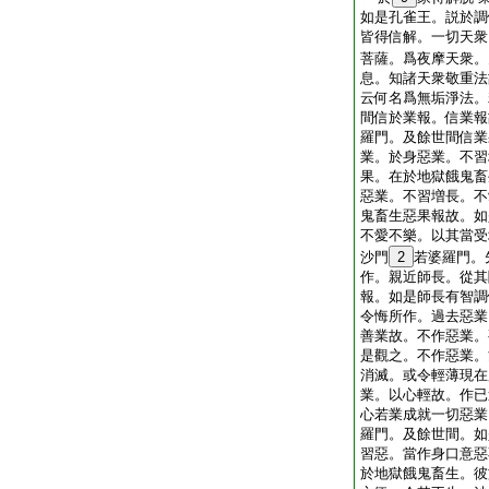
如是孔雀王。説於調
皆得信解。一切天衆
菩薩。爲夜摩天衆。
息。知諸天衆敬重法
云何名爲無垢淨法。
間信於業報。信業報
羅門。及餘世間信業
業。於身惡業。不習
果。在於地獄餓鬼畜
惡業。不習増長。不
鬼畜生惡果報故。如
不愛不樂。以其當受
沙門
2
若婆羅門。
作。親近師長。從其
報。如是師長有智調
令悔所作。過去惡業
善業故。不作惡業。
是觀之。不作惡業。
消滅。或令輕薄現在
業。以心輕故。作已
心若業成就一切惡業
羅門。及餘世間。如
習惡。當作身口意惡
於地獄餓鬼畜生。彼