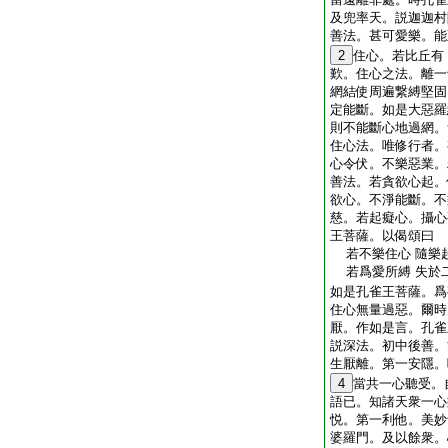
及兜率天。説迦迦村
善法。甚可愛樂。能
2
住心。若比丘有
歎。住心之法。離一
網結使周遍繋縛堅固
定能斷。如是大惡羅
則不能斷心地過網。
住心法。唯修行者。
心令伏。不樂惡業。
善法。若貪欲心起。
欲心。不淨能斷。不
慈。若起癡心。攝心
王菩薩。以偈頌曰
若不樂住心 隨樂
若爲愛所縛 失於
如是孔雀王菩薩。爲
住心無量過惡。爾時
厭。作如是言。孔雀
説深法。初中後善。
生厭離。第一安隱。
4
當共一心聽受。
語已。知諸天衆一心
悦。第一利他。美妙
婆羅門。及以餘衆。