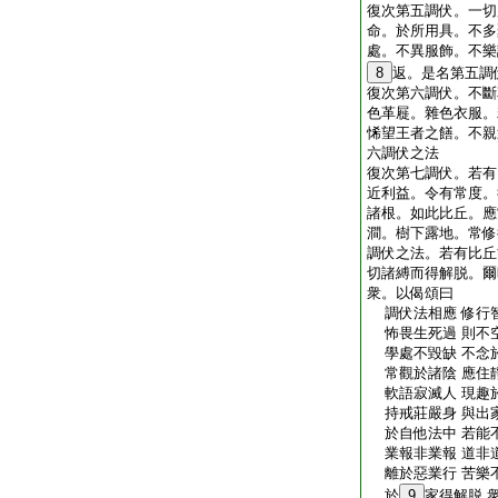
復次第五調伏。一切
命。於所用具。不多
處。不異服飾。不樂
8
返。是名第五調
復次第六調伏。不斷
色革屣。雜色衣服。
悕望王者之饍。不親
六調伏之法
復次第七調伏。若有
近利益。令有常度。
諸根。如此比丘。應
澗。樹下露地。常修
調伏之法。若有比丘
切諸縛而得解脱。爾
衆。以偈頌曰
調伏法相應 修行
怖畏生死過 則不
學處不毀缺 不念
常觀於諸陰 應住
軟語寂滅人 現趣
持戒莊嚴身 與出
於自他法中 若能
業報非業報 道非
離於惡業行 苦樂
於
9
家得解脱 