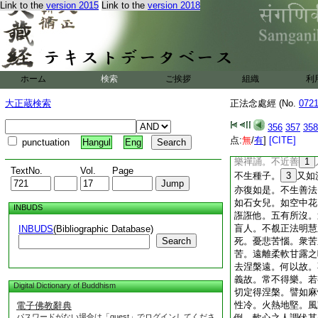
Link to the
version 2015
Link to the
version 2018
能度於有海 三毒
功徳勝營邑 無勝
善人之所愛 故名
如是孔雀王菩薩。爲
寂滅。一切天衆。樂
復次彼佛世尊。説第
ホーム
検索
ご挨拶
組織
利
應。而得解脱。斷於
斷輕躁過。攝諸功徳
大正蔵検索
正法念處經 (No.
072
一切垢。涅槃解脱。
白鑞。修行善業。衆
356
357
358
石。恒常不忘怨結之
点:
無
/
有
]
[CITE]
punctuation
Hangul
Eng
不愛不信。若起惡心
樂禪誦。不近善
1
TextNo.
Vol.
Page
不生種子。
3
又如
亦復如是。不生善法
如石女兒。如空中花
INBUDS
誑誑他。五有所沒。
盲人。不覩正法明慧
INBUDS
(Bibliographic Database)
Search
死。憂悲苦惱。衆苦
苦。遠離柔軟甘露之
去涅槃遠。何以故。
義故。常不得樂。若
Digital Dictionary of Buddhism
切定得涅槃。譬如麻
性冷。火熱地堅。風
電子佛教辭典
パスワードがない場合は「guest」でログインしてくださ
倒。軟心之人調伏其