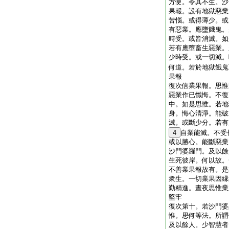
方便。令其不生。沙
果報。設有地獄惡業
苦惱。或得薄少。或
有惡業。應墮餓鬼。
時受。或皆消滅。如
若有應墮畜生惡業。
少時受。或一切滅。
何道。若於地獄餓鬼
果報
復次信業果報。思惟
惡業作已懺悔。不復
中。如是思惟。若地
身。悔心清淨。能破
滅。或斷少分。若有
4
自業能滅。不受
或以勝心。能斷惡業
沙門婆羅門。及以餘
生死彼岸。何以故。
不善業果報故有。是
衆生。一切業果因縁
勤精進。晝夜思惟業
堅牢
復次第十。若沙門婆
惟。思何等法。所謂
及以餘人。少智慧者