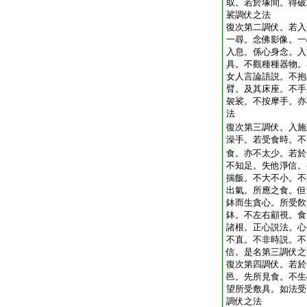
取。若於塚間。得破
裟調伏之法
復次第二調伏。若入
一尋。念佛影像。一
入息。係心身念。入
具。不觀種種器物。
女人言論語説。不抱
臂。及其床座。不手
袈裟。不按摩手。亦
法
復次第三調伏。入施
澡手。若受食時。不
食。亦不太少。若於
不知足。失他淨信。
揣飯。不大不小。不
出氣。所應之食。但
鉢而生貪心。所受飮
鉢。不左右顧視。食
諸根。正心説法。心
不直。不非時説。不
信。是名第三調伏之
復次第四調伏。若於
邑。先所見食。不生
望所受敷具。如法受
調伏之法