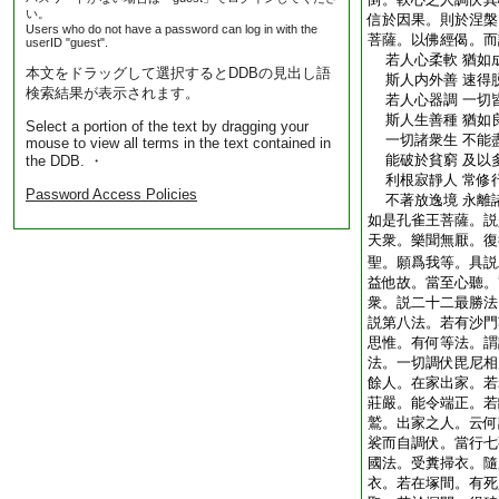
い。
信於因果。則於涅槃
Users who do not have a password can log in with the
菩薩。以佛經偈。而
userID "guest".
若人心柔軟 猶如
本文をドラッグして選択するとDDBの見出し語
斯人内外善 速得
検索結果が表示されます。
若人心器調 一切
斯人生善種 猶如
Select a portion of the text by dragging your
一切諸衆生 不能
mouse to view all terms in the text contained in
能破於貧窮 及以
the DDB. ・
利根寂靜人 常修
Password Access Policies
不著放逸境 永離
如是孔雀王菩薩。説
天衆。樂聞無厭。復
聖。願爲我等。具説
益他故。當至心聽。
衆。説二十二最勝法
説第八法。若有沙門
思惟。有何等法。謂
法。一切調伏毘尼相
餘人。在家出家。若
莊嚴。能令端正。若
鷲。出家之人。云何
裟而自調伏。當行七
國法。受糞掃衣。隨
衣。若在塚間。有死