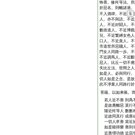
怖畏。修何等法。所
於惡名。則離諸過。
不入酒肆。不近
5
人。亦不與語。不近
人。不近好鬪人。不
數捨道人。不近博戲
兒。不近繋縛女色人
口人。不近貪人。不
市道世所惡賤人。不
門女人同路一歩。不
不近調馬人。不近斷
惡人。比丘一切不應
失比丘法。世間之人
如是人。必與同行。
切人如是之念。是故
此不淨業人同路行於
菩薩。以如來偈。
若人近不善 則爲
是故應離惡 莫行
隨近何等人 數數
近故同其行 或善
一切人求善 當近
如是能得樂 善則
近善増功徳 近惡