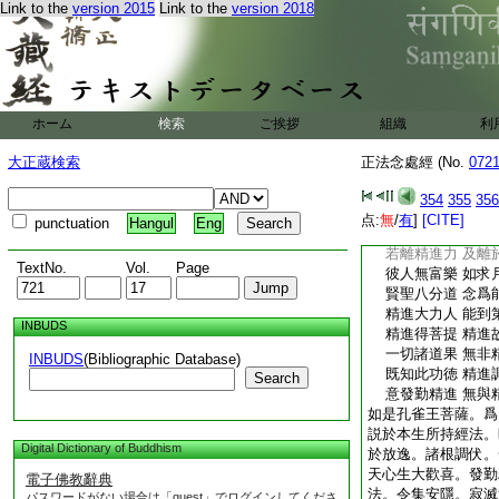
Link to the
version 2015
Link to the
version 2018
智慧。雖復勤苦。不
以偈頌曰
時處相應故 令作
如法勤精進 則得
雖法處作業 捨離
作業不成就 以離
ホーム
検索
ご挨拶
組織
利
如法勤精進 智慧
如空中投戟 即生
大正蔵検索
正法念處經 (No.
072
若人勤作業 而修
所作皆和合 得廣
354
355
356
若於世間義 若出
点:
無
/
有
]
[CITE]
punctuation
Hangul
Eng
皆由精進力 一切
若離精進力 及離
TextNo.
Vol.
Page
彼人無富樂 如求
賢聖八分道 念爲
精進大力人 能到
INBUDS
精進得菩提 精進
一切諸道果 無非
INBUDS
(Bibliographic Database)
既知此功徳 精進
Search
意發勤精進 無與
如是孔雀王菩薩。爲
説於本生所持經法。
Digital Dictionary of Buddhism
於放逸。諸根調伏。
天心生大歡喜。發勤
電子佛教辭典
法。令集安隱。寂滅
パスワードがない場合は「guest」でログインしてくださ