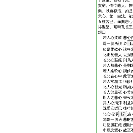
下衆生。種種作業。
貧窮。依恃他人。憎
業。以自存活。如是
悲心。第一白法。能
五種苦已。而興悲心
得涅槃。爾時孔雀王
頌曰
若人心柔軟 悲心
爲一切所護 衆
1
如是柔軟心 諸根
此正見善人 去涅
若悲心莊嚴 則爲
若人無悲心 是則
若人柔軟心 調伏
若悲在心中 此寶
若人常精進 恒修
此人心智光 猶如
若人於晝夜 心常
斯人之悲心 晝夜
其人心清淨 利益
既受安樂已 後得
悲心清淨
17
施
能斷一切過 悲財
功徳勝莊嚴 能斷
牟尼悲潤心 故至