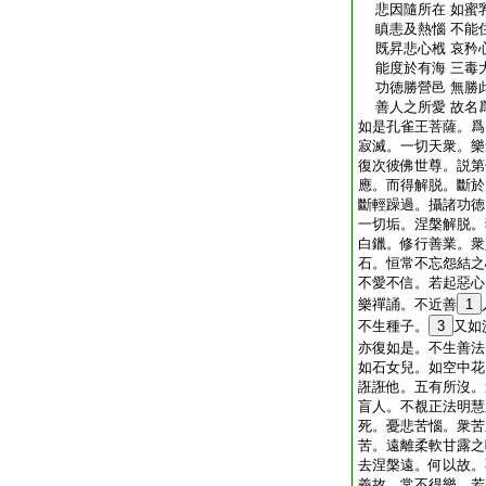
悲因隨所在 如蜜
瞋恚及熱惱 不能
既昇悲心栰 哀矜
能度於有海 三毒
功徳勝營邑 無勝
善人之所愛 故名
如是孔雀王菩薩。爲
寂滅。一切天衆。樂
復次彼佛世尊。説第
應。而得解脱。斷於
斷輕躁過。攝諸功徳
一切垢。涅槃解脱。
白鑞。修行善業。衆
石。恒常不忘怨結之
不愛不信。若起惡心
樂禪誦。不近善
1
不生種子。
3
又如
亦復如是。不生善法
如石女兒。如空中花
誑誑他。五有所沒。
盲人。不覩正法明慧
死。憂悲苦惱。衆苦
苦。遠離柔軟甘露之
去涅槃遠。何以故。
義故。常不得樂。若