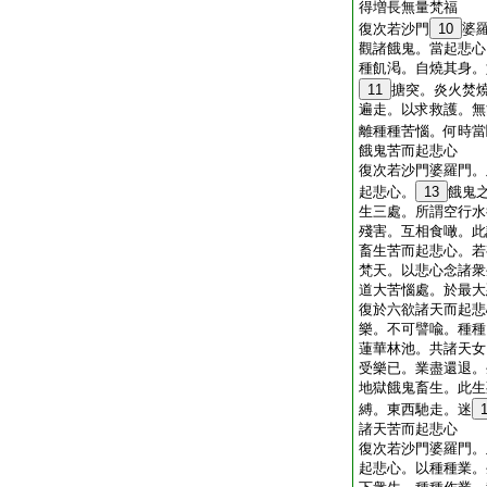
得増長無量梵福
復次若沙門
10
婆
觀諸餓鬼。當起悲心
種飢渇。自燒其身。
11
搪突。炎火焚
遍走。以求救護。無
離種種苦惱。何時當
餓鬼苦而起悲心
復次若沙門婆羅門。
起悲心。
13
餓鬼
生三處。所謂空行水
殘害。互相食噉。此
畜生苦而起悲心。若
梵天。以悲心念諸衆
道大苦惱處。於最大
復於六欲諸天而起悲
樂。不可譬喩。種種
蓮華林池。共諸天女
受樂已。業盡還退。
地獄餓鬼畜生。此生
縛。東西馳走。迷
諸天苦而起悲心
復次若沙門婆羅門。
起悲心。以種種業。