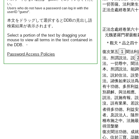
い。
一切菩薩。法利衆生
Users who do not have a password can log in with the
正法念處經卷第六十
userID "guest".
本文をドラッグして選択するとDDBの見出し語
検索結果が表示されます。
正法念處經卷第六十
元魏婆羅門瞿曇般
Select a portion of the text by dragging your
mouse to view all terms in the text contained in
＊觀天＊品之四十
the DDB. ・
復次第五
1
聞法利
Password Access Policies
法。所謂説法。説
法。一切尊中。聞法
本。所謂説法。能調
法。説於信法。説受
法。諸佛如來以法爲
有十功徳。多所利益
別易解。與法相應。
説法。説施有報。説
沒。説有業果。若説
者得多功徳。利益安
者。及説法人。隨所
種布施之中。法施最
得涅槃樂
復次聞法功徳。成就
心。信於三寶。詣聽