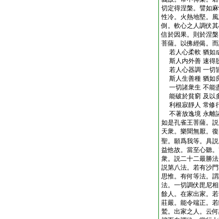
切定得涅槃。譬如麻
性冷。火熱地堅。風
倒。軟心之人調伏其
信於因果。則於涅槃
菩薩。以佛經偈。而
若人心柔軟 猶如
斯人内外善 速得
若人心器調 一切
斯人生善種 猶如
一切諸衆生 不能
能破於貧窮 及以
利根寂靜人 常修
不著放逸境 永離
如是孔雀王菩薩。説
天衆。樂聞無厭。復
聖。願爲我等。具説
益他故。當至心聽。
衆。説二十二最勝法
説第八法。若有沙門
思惟。有何等法。謂
法。一切調伏毘尼相
餘人。在家出家。若
莊嚴。能令端正。若
鷲。出家之人。云何