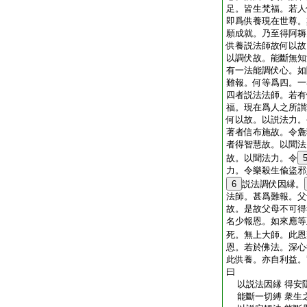
足。皆生梵福。若人
即爲供養現在世尊。
願成就。乃至得阿耨
供養説法師故何以故
以調伏故。能斷無知
有一法能調伏心。如
難報。何等爲四。一
四者説法法師。若有
福。現在爲人之所讃
何以故。以説法力。
著者信布施故。令麁
者得智慧故。以聞法
故。以聞法力。令
力。令樂殺生偸盜邪
6
説法調伏因縁。
法師。甚爲難報。父
故。是故父母不可得
名少報恩。如來應等
死。無上大師。此恩
恩。若於佛法。深心
此供養。亦自利益。
曰
以説法因縁 得安
能斷一切縛 衆生