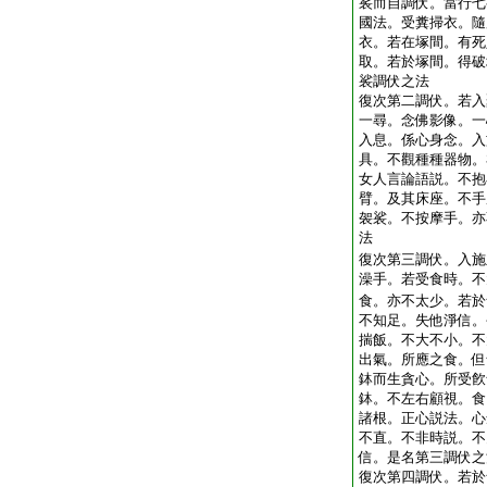
裟而自調伏。當行七
國法。受糞掃衣。隨
衣。若在塚間。有死
取。若於塚間。得破
裟調伏之法
復次第二調伏。若入
一尋。念佛影像。一
入息。係心身念。入
具。不觀種種器物。
女人言論語説。不抱
臂。及其床座。不手
袈裟。不按摩手。亦
法
復次第三調伏。入施
澡手。若受食時。不
食。亦不太少。若於
不知足。失他淨信。
揣飯。不大不小。不
出氣。所應之食。但
鉢而生貪心。所受飮
鉢。不左右顧視。食
諸根。正心説法。心
不直。不非時説。不
信。是名第三調伏之
復次第四調伏。若於