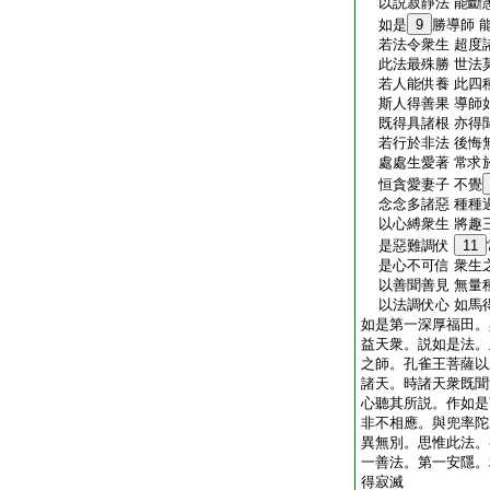
以説寂靜法 能斷
如是
9
勝導師 
若法令衆生 超度
此法最殊勝 世法
若人能供養 此四
斯人得善果 導師
既得具諸根 亦得
若行於非法 後悔
處處生愛著 常求
恒貪愛妻子 不覺
念念多諸惡 種種
以心縛衆生 將趣
是惡難調伏
11
是心不可信 衆生
以善聞善見 無量
以法調伏心 如馬
如是第一深厚福田。
益天衆。説如是法。
之師。孔雀王菩薩以
諸天。時諸天衆既聞
心聽其所説。作如是
非不相應。與兜率陀
異無別。思惟此法。
一善法。第一安隱。
得寂滅