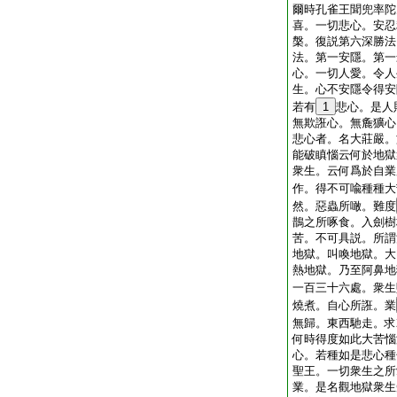
爾時孔雀王聞兜率陀
喜。一切悲心。安忍
槃。復説第六深勝法
法。第一安隱。第一
心。一切人愛。令人
生。心不安隱令得安
若有
1
悲心。是人
無欺誑心。無麁獷心
悲心者。名大莊嚴。
能破瞋惱云何於地獄
衆生。云何爲於自業
作。得不可喩種種大
然。惡蟲所噉。難度
鵲之所啄食。入劍樹
苦。不可具説。所謂
地獄。叫喚地獄。大
熱地獄。乃至阿鼻地
一百三十六處。衆生
燒煮。自心所誑。業
無歸。東西馳走。求
何時得度如此大苦惱
心。若種如是悲心種
聖王。一切衆生之所
業。是名觀地獄衆生