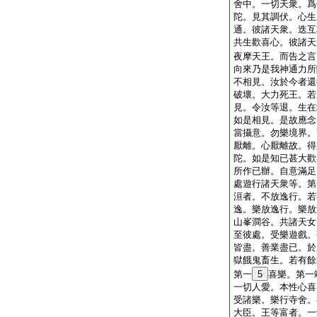
舍中。一切天衆。爲
陀。見其調伏。心生
通。彼諸天衆。迭互
共生歡喜心。彼諸天
夜摩天王。而告之言
向來乃是我神通力所
不相見。汝於今者還
破壞。大力死王。若
見。令汝等退。生在
如是相見。是故應念
當攝意。勿樂境界。
厭離。心厭離故。得
陀。如是知已甚大歡
所作已辦。自意滿足
處遊行諸天衆等。第
洹者。不放逸行。若
逸。樂放逸行。樂放
山峯澗谷。共諸天女
至彼處。受樂遊戲。
皆盡。善業盡已。於
獄餓鬼畜生。若有餘
第一
5
喜樂。第一
一切人愛。本性心喜
受諸樂。樂行寺舍。
大臣。王等富者。一