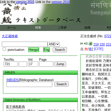
Link to the
version 2015
Link to the
version 2018
常爲業羂縛 之所
一切無能救 令脱
所見
6
去來法 
去來皆如是 業因
愚癡故貪欲 乃至
受生死大苦 而不
ホーム
検索
ご挨拶
組織
利
以愚癡覆故 受樂
以不知足故 如是
大正蔵検索
正法念處經 (No.
072
非初非中後 非今
常修習欲者 無明
219
220
221
以善業盡故 於此
点:
無
/
有
]
[CITE]
punctuation
Hangul
Eng
食放逸毒者 癡故
此身念念變 以癡
TextNo.
Vol.
Page
於後欲退時 乃覺
若於苦怖畏 及怖
應念於正法 如是
INBUDS
爾時彼天。既聞天王
放逸行。少時心離。
INBUDS
(Bibliographic Database)
是言。天主大王。此
Search
間。皆破壞耶。一切
王牟修樓陀。即告之
以業盡故。一切業。
Digital Dictionary of Buddhism
相別離。心生懊惱。
對法。命少無病。若
電子佛教辭典
逸。不放逸行。彼於
パスワードがない場合は「guest」でログインしてくださ