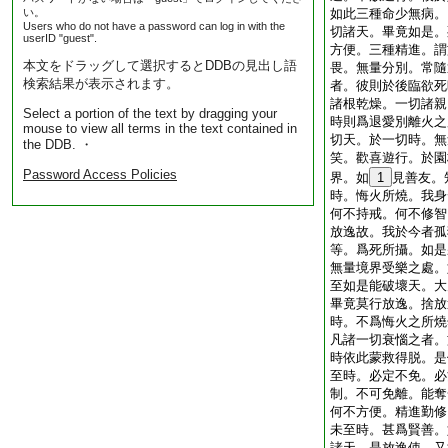
い。
如此三種命少無病。
Users who do not have a password can log in with the
切諸天。畢竟如是。
userID "guest".
方便。三種精進。謂
本文をドラッグして選択するとDDBの見出し語
畏。無量分別。常隨
検索結果が表示されます。
者。彼則於後臨欲死
諸根乾燥。一切諸親
Select a portion of the text by dragging your
時則爲退愛別離火之
mouse to view all terms in the text contained in
切天。於一切時。無
the DDB. ・
笑。歡喜遊行。於園
Password Access Policies
界。如
1
見善友。
時。悔火所燒。我身
何不持戒。何不修智
放逸故。我於今者孤
等。爲死所攝。如是
無量境界受樂之處。
至如是能破壞天。大
畢竟莫行放逸。捨放
時。不爲悔火之所燒
凡諸一切衰惱之者。
時依此蒙救得脱。是
至時。必定不免。必
制。不可免離。能奪
何不方便。精進勤修
未至時。甚爲賢善。
諸天。是放逸使。又