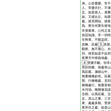
弟。心皆愛樂。常不
人。常樂共行。不壞
足。如是彼人。身聚
故。又彼比丘。知業
處。彼見聞知。彼夜
負。衆生何業生彼地
常畏業果。心性正直
捨惡知識。常一切時
生怖畏。不殺盜婬。
若舞。莊嚴
3
具聲
觀察。無不善心。亦
別。彼若如是不起邪
夜摩天中積負地處。
4
受樂不斷。恒常
受於快樂。彼處有山
爲莊嚴。滿彼山中。
無量種種妙色。莊嚴
聲。行種種處。見則
種種處行。無量形相
水河池。種種蓮花諸
念樹。以爲莊嚴。交
足。其山之量。三百
衆。處處多饒。普彼
衆所住之處。如是山