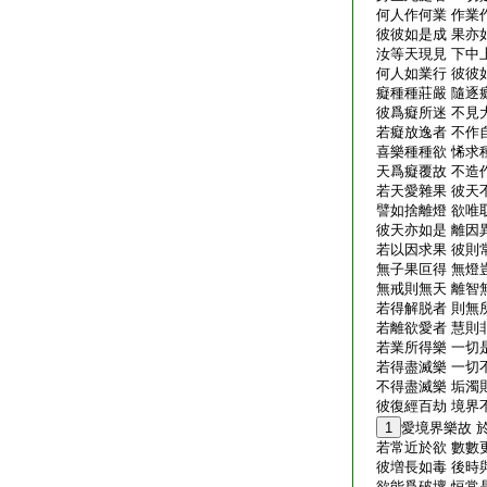
何人作何業 作業
彼彼如是成 果亦
汝等天現見 下中
何人如業行 彼彼
癡種種莊嚴 隨逐
彼爲癡所迷 不見
若癡放逸者 不作
喜樂種種欲 悕求
天爲癡覆故 不造
若天愛雜果 彼天
譬如捨離燈 欲唯
彼天亦如是 離因
若以因求果 彼則
無子果叵得 無燈
無戒則無天 離智
若得解脱者 則無
若離欲愛者 慧則
若業所得樂 一切
若得盡滅樂 一切
不得盡滅樂 垢濁
彼復經百劫 境界
1
愛境界樂故 
若常近於欲 數數
彼増長如毒 後時
欲能爲破壞 恒常