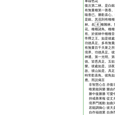
車磲色花
復次第二林。是白銀
有無量種第一善香。
嗅香已。勝歡喜心。
是銀。其花則有種種
林。名
4
種雜林。
花。種種諸鳥。種種
有。於彼林中種種音
帝釋之王。如是彼處
功徳具足。多有無量
有無量百千天衆之所
境界。功徳具足。彼
神通。第一光明。第
徳。皆悉具足。五欲
樂。彼處如是。須夜
故。彼山如是。具足
時常歡喜鳥。彼鳥如
應。而説偈言
非智慧心念 亦復
唯業能與樂 樂由
勝中復勝勝 可愛
持戒善果報 從丈
境界門搖動 如曲
若能調御心 彼天
自作福徳業 自身