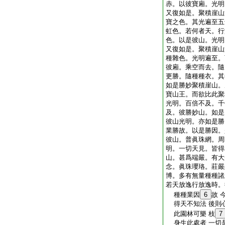
赤。以彼寶廂。光明
又復如是。聚積崖山
寶之色。其光遍至五
虹色。若何者天。行
色。以是彼山。光明
又復如是。聚積崖山
種雜色。光明遍至。
彼廂。乘空而去。隨
更勝。隨種種衣。其
如是勝妙聚積崖山。
寶山王。而欲比此聚
光明。百倍不及。千
及。彼勝妙山。如是
彼山光明。亦如是勝
業勝故。以是勝因。
彼山。普眞珠網。周
明。一切天見。皆得
山。甚爲端嚴。有大
念。眞珠瓔珞。莊嚴
博。多有無量種種諸
若天放逸行放逸時。
種種業因
6
故 
得天不知法 後則
此園林可樂 枝
7
身生此處者 一切