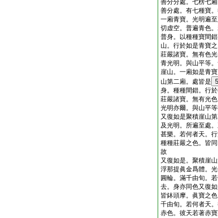
善分分處。七楞七廂
善分處。有七種寶。
一廂青寶。光明遍至
切虚空。普遍青色。
普身。以種種寶間錯
山。行於如是青寶之
莊嚴諸寶。無有色光
青光明。與山平等。
崖山。一廂如是青寶
山第二廂。處皆是
身。種種間錯。行於
莊嚴諸寶。無有光色
光明亦爾。與山平等
又復如是聚積崖山第
及光明。所遍至處。
甚樂。若何者天。行
種種莊嚴之色。皆同
故
又復如是。聚積崖山
浮那提眞金爲體。光
圓輪。滿千由旬。若
去。身亦同色又復如
皆鉢頭摩。眞寶之色
千由旬。若何者天。
赤色。彼天若著赤寶