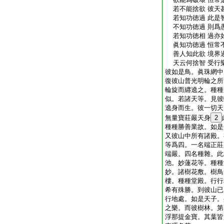
若不能捨欲 彼天
若知功徳過 此是
不知功徳過 則爲
若知功徳相 過亦
眞知功徳過 恒常
善人知此欲 境界
天云何捨智 受行
彼如是鳥。眞珠網中
復彼山普光明輪之所
輪旋而纒遶之。種種
似。若諸天等。見彼
遶身而生。彼一切天
無量寶莊嚴天身
2
種種勝善業故。如是
又彼山中所有諸殿。
等爲四。一名端正莊
端嚴。四名種雜。此
池。妙蓮花等。種種
妙。諸樹花敷。樹鳥
樓。種種堂殿。行行
希有殊勝。到彼山已
行地處。如是天子。
之樂。而彼樹林。第
浮那提金寶。其葉皆