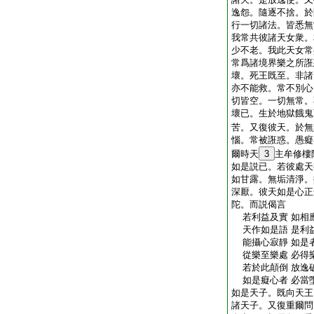
逸怨。隨逐不捨。於
行一切諸法。皆悉無
我常共彼諸天女衆。
少不老。我此天女常
常爲諸境界樂之所誑
壞。死王既至。非諸
亦不能救。常不別心
切皆空。一切無常。
壞已。生於地獄餓鬼
苦。又復彼天。於無
惱。常被誑惑。愚癡
爾時天
3
主牟修樓
如是説已。若彼處天
如甘露。無垢清淨。
深厭。彼天如是心正
陀。而説偈言
若利益及實 如相
天作如是語 是利
能攝心寂靜 如是
從樂至樂處 必得
若於此顛倒 放逸
如是癡心者 必當
如是天子。既向天王
諸天子。又復重爾問