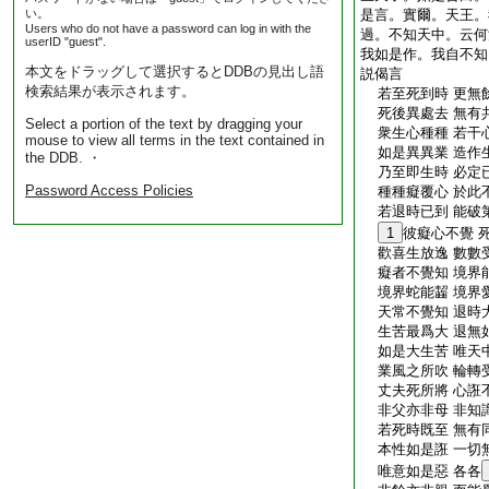
い。
是言。實爾。天王。
Users who do not have a password can log in with the
過。不知天中。云何
userID "guest".
我如是作。我自不知
本文をドラッグして選択するとDDBの見出し語
説偈言
検索結果が表示されます。
若至死到時 更無
死後異處去 無有
Select a portion of the text by dragging your
衆生心種種 若干
mouse to view all terms in the text contained in
如是異異業 造作
the DDB. ・
乃至即生時 必定
Password Access Policies
種種癡覆心 於此
若退時已到 能破
1
彼癡心不覺 
歡喜生放逸 數數
癡者不覺知 境界
境界蛇能齧 境界
天常不覺知 退時
生苦最爲大 退無
如是大生苦 唯天
業風之所吹 輪轉
丈夫死所將 心誑
非父亦非母 非知
若死時既至 無有
本性如是誑 一切
唯意如是惡 各各