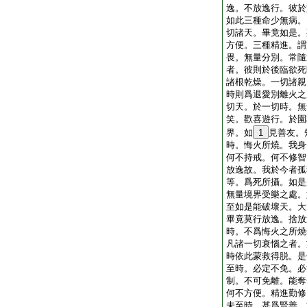
逸。不放逸行。彼於
如此三種命少無病。
切諸天。畢竟如是。
方便。三種精進。謂
畏。無量分別。常隨
者。彼則於後臨欲死
諸根乾燥。一切諸親
時則爲退愛別離火之
切天。於一切時。無
笑。歡喜遊行。於園
界。如
1
見善友。
時。悔火所燒。我身
何不持戒。何不修智
放逸故。我於今者孤
等。爲死所攝。如是
無量境界受樂之處。
至如是能破壞天。大
畢竟莫行放逸。捨放
時。不爲悔火之所燒
凡諸一切衰惱之者。
時依此蒙救得脱。是
至時。必定不免。必
制。不可免離。能奪
何不方便。精進勤修
未至時。甚爲賢善。