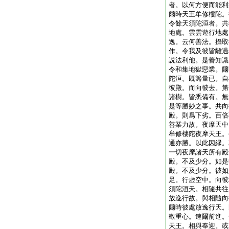
者。以何方便而能利
爾時天王牟修樓陀。
令餘天須陀洹者。共
地處。雲雲遊行地處
逸。云何善法。攝取
作。令我及彼皆離過
説法利他。是善知識
令和集地獄惡業。爾
陀洹。既籌量已。自
彼殿。而向彼去。第
諸樹。皆悉備有。無
是等勝妙之事。共向
殿。則爲下劣。百倍
善業力故。夜摩天中
牟修樓陀夜摩天王。
通亦勝。以此因縁。
一切夜摩諸天所有殿
殿。不及少分。如是
殿。不及少分。彼如
足。行虚空中。向彼
須陀洹天。相隨共往
放逸行故。與相隨向
爾時彼處放逸行天。
敬重心。速爾前進。
天王。相與奉迎。或