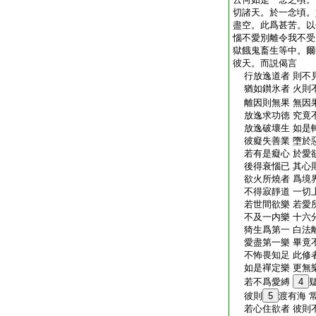
切諸天。於一念頃。
盡空。此爲甚苦。以
惱不愛別離令我不受
獄餓鬼畜生等中。爾
彼天。而説偈言
行放逸道者 則不
猶如鑚氷者 火則
離因則無果 無因
放逸求功徳 究竟
放逸破壞生 如是
彼癡失善業 墮於
若有是癡心 於愛
後得衰惱已 其心
欲火所燒者 爲境
不得寂靜道 一切
若世間欲樂 若愛
不及一内樂 十六
猗生爲第一 白法
愛盡第一樂 畢竟
不怖畏知足 此修
如是禪定樂 更無
若不爲愛縛
4
彼則
5
渡有海 
若心住欲者 彼則