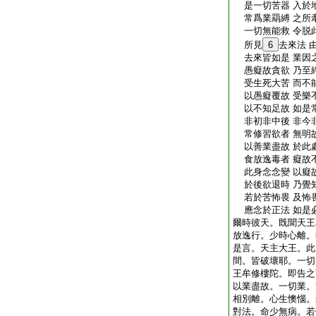
是一切苦器 入於
常爲業羂縛 之所
一切無能救 令脱
所見
6
去來法 
去來皆如是 業因
愚癡故貪欲 乃至
受生死大苦 而不
以愚癡覆故 受樂
以不知足故 如是
非初非中後 非今
常修習欲者 無明
以善業盡故 於此
食放逸毒者 癡故
此身念念變 以癡
於後欲退時 乃覺
若於苦怖畏 及怖
應念於正法 如是
爾時彼天。既聞天王
放逸行。少時心離。
是言。天主大王。此
間。皆破壞耶。一切
王牟修樓陀。即告之
以業盡故。一切業。
相別離。心生懊惱。
對法。命少無病。若