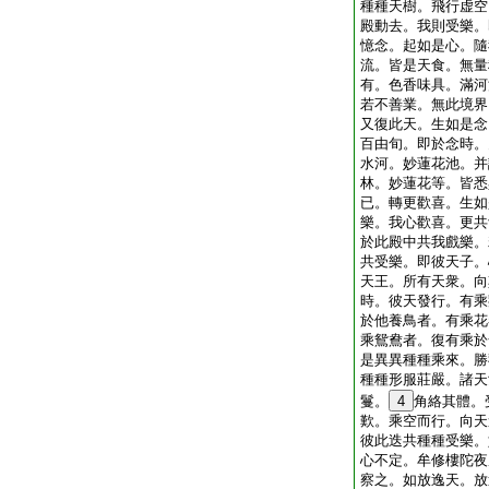
種種天樹。飛行虚空
殿動去。我則受樂。
憶念。起如是心。隨
流。皆是天食。無量
有。色香味具。滿河
若不善業。無此境界
又復此天。生如是念
百由旬。即於念時。
水河。妙蓮花池。并
林。妙蓮花等。皆悉
已。轉更歡喜。生如
樂。我心歡喜。更共
於此殿中共我戲樂。
共受樂。即彼天子。
天王。所有天衆。向
時。彼天發行。有乘
於他養鳥者。有乘花
乘鴛鴦者。復有乘於
是異異種種乘來。勝
種種形服莊嚴。諸天
鬘。
4
角絡其體。
歎。乘空而行。向天
彼此迭共種種受樂。
心不定。牟修樓陀夜
察之。如放逸天。放