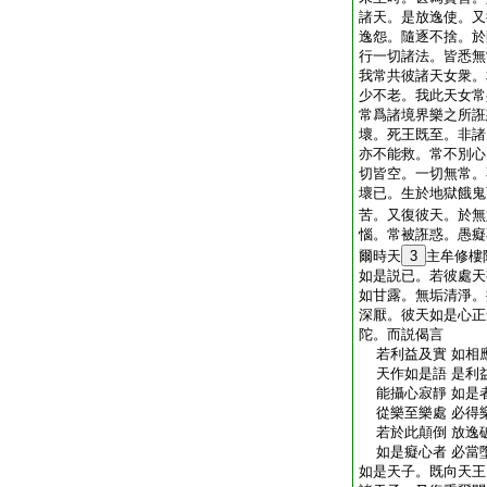
諸天。是放逸使。又
逸怨。隨逐不捨。於
行一切諸法。皆悉無
我常共彼諸天女衆。
少不老。我此天女常
常爲諸境界樂之所誑
壞。死王既至。非諸
亦不能救。常不別心
切皆空。一切無常。
壞已。生於地獄餓鬼
苦。又復彼天。於無
惱。常被誑惑。愚癡
爾時天
3
主牟修樓
如是説已。若彼處天
如甘露。無垢清淨。
深厭。彼天如是心正
陀。而説偈言
若利益及實 如相
天作如是語 是利
能攝心寂靜 如是
從樂至樂處 必得
若於此顛倒 放逸
如是癡心者 必當
如是天子。既向天王