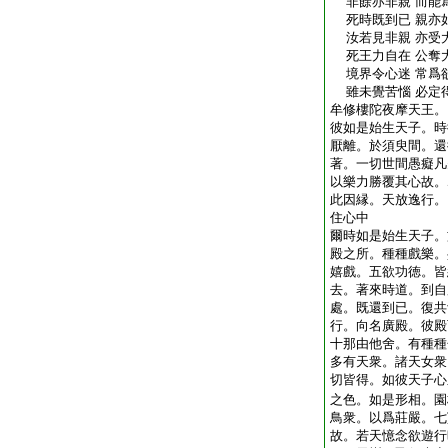
非餘亦非親 而能
死時既到已 親亦
汝若見非親 亦受
死王力自在 公奪
境界令心迷 常爲
雖未覺苦惱 必定
牟修樓陀夜摩天王。
彼如是始生天子。時
厭離。於須臾間。還
著。一切世間愚癡凡
以樂力勝覆其心故。
此因縁。天放逸行。
住心中
爾時如是始生天子。
殿之所。種種戲樂。
嬉戲。五欲功徳。皆
去。著來時道。到自
處。既還到已。復共
行。向名廣殿。彼殿
十那由他舍。有種種
多有天衆。諸天女衆
切皆得。如彼天子心
之色。如是形相。園
鳥衆。以爲莊嚴。七
故。若天憶念欲遊行