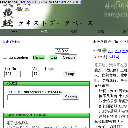
Link to the
version 2015
Link to the
version 2018
摩天欲。口説則成。
是意。一一皆謂牟修
之
爾時如是始生天子。
摩天王。見有無量百
量種具足勝妙功徳舌
ホーム
検索
ご挨拶
組織
利
陀夜摩天王。於一切
皆悉普識。牟修樓陀
大正蔵検索
正法念處經 (No.
072
自餘舊天。即便語彼
王今者。如是看汝。
217
218
219
爾時如是始生天子。
点:
有
/
無
]
[CITE]
punctuation
Hangul
Eng
修樓陀。見其跪已。
摩天地。汝今可在夜
TextNo.
Vol.
Page
受樂。汝以修行三種
來。自善業故。此中
時。勿放逸行。牟修
INBUDS
而説偈言
始初生天子 若愛
INBUDS
(Bibliographic Database)
彼不及退苦 十六
Search
味少怖畏多 常誑
如乾闥婆城 欲樂
此欲極爲惡 能破
Digital Dictionary of Buddhism
是故有智者 心常
牟修樓陀夜摩天王。
電子佛教辭典
生天子。如是啓白。
パスワードがない場合は「guest」でログインしてくださ