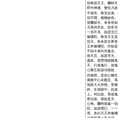
切奉迎天王。爾時天
即作神通。變化力故
不相見。唯見自身。
切不聞。種種妙色。
使爾彼天。各各有如
天爲何所在。恒常共
一切不見。如是念已
修樓陀。唯見天王及
切天。各各皆生希有
王牟修樓陀。作如是
不知今者向何處去。
彼天言。如是等天。
盡故。退墮地獄餓鬼
天。行放逸行。放逸
心樂五欲諸功徳故。
自焔然。從自心燧生
廣殿中心未厭足。爲
地獄大火所燒。受種
終。生地獄中。此放
上。何以故。爲放逸
善法故。彼如是天。
心悔。爾時彼處一切
陀。如是聞已。一一
畏。各白天王牟修樓
云何如是一念之頃。