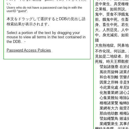
い。
是中衆生。具受種種
Users who do not have a password can log in with the
之果報。如前所説。
userID "guest".
鬼中。受食不淨餓鬼
本文をドラッグして選択するとDDBの見出し語
前。餓鬼中死。生畜
検索結果が表示されます。
身。畜生中死。若生
大。人所惡見。人中
Select a portion of the text by dragging your
中。身光減劣。如前
mouse to view all terms in the text contained in
賤
the DDB. ・
大焦熱地獄。阿鼻地
Password Access Policies
不作化現。何以故。
見如是二地獄者。則
死報。時天王釋觀察
譬如諸微塵 在於
風吹而旋轉 諸業
和合有別離 苦樂
因業之所轉 非是
今此業化處 牟尼
化無量業網 諸心
心集業難知 唯除
種種諸業繋 輪轉
業網有大力 能受
那由他劫數 種種
譬如繩繋鳥 雖遠
業繩繋衆生 其事
爾時天帝釋。示諸天