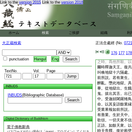
語。墮此地獄。具受
Link to the
version 2015
Link to the
version 2018
從地獄出生餓鬼中。
鬼之形。或受針頸餓
飢渇。若有眷屬。爲
中。毒火所燒。餓鬼
野。互相殘害。
12
ホーム
検索
ご挨拶
組織
利
中。身色憔悴。無有
中。身量形貌。皆悉
大正蔵検索
正法念處經 (No.
072
光明微少。不爲天女
至餘天。須陀
13
176
177
178
餘天子之所輕笑。若
punctuation
Hangul
Eng
之時。爲他所殺。以
爾時釋迦天王。復共
TextNo.
Vol.
Page
叫喚地獄十六隔處。
前所説。若有衆生。
醉亂。墮此地獄。具
INBUDS
畢。從地獄出。生餓
鬼。拔出其舌。出已
INBUDS
(Bibliographic Database)
中。受迦頻闍羅雉鳥
Search
命。以其妄語餘業縁
受業果報如前所説。
有善業。生於天中。
Digital Dictionary of Buddhism
歌頌。一切天衆不信
正語。如餘天衆。以
電子佛教辭典
時天帝釋。復於殿壁
パスワードがない場合は「guest」でログインしてくださ