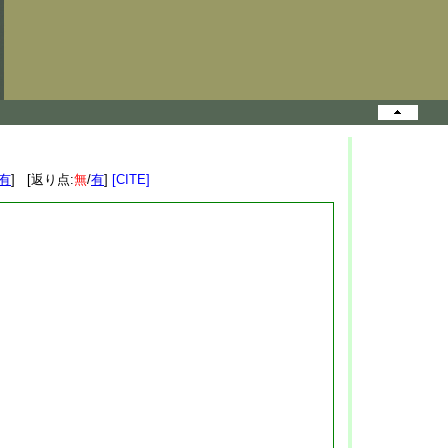
有
] [返り点:
無
/
有
]
[CITE]