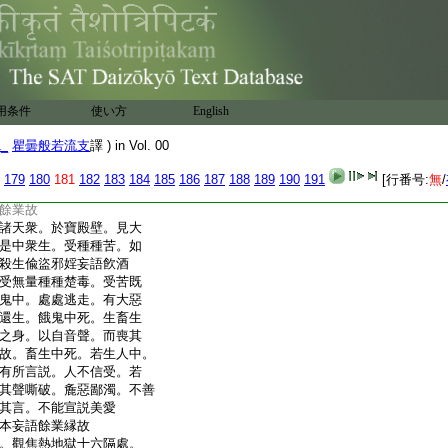
衆苦種種楚毒無量辛酸。
壽命長遠。或受
11
錐身餓
鬼之形。隨業所受。常困
他所奪。或生食毒餓鬼之
中死。生畜生中。在大曠
迭相食噉。畜生中死。若生人
用条件
使い方
English
威徳。若有餘業。得生天
減劣。一切衆寶莊嚴之具。
1_
瞿曇般若流支
譯 ) in Vol. 00
之所愛敬。天女背叛。捨
尠味。智慧薄少。心不正直。爲
179
180
181
182
183
184
185
186
187
188
189
190
191
[行番号:
無
/
諸天衆。與阿修羅鬪戰
餘業故
諸天衆。於寶殿壁。見大
是中衆生。受種種苦。如
殺生偸盜邪婬妄語飮酒
受無量種種楚毒。受苦既
鬼中。處處逃走。有大惡
還生。餓鬼中死。生畜生
之身。以自音聲。而喪其
故。畜生中死。若生人中。
有所言説。人不信受。若
其聲嘶破。麁惡鄙濁。不善
其言。不能宣説美愛
本妄語餘業縁故
。觀焦熱地獄十六隔處。