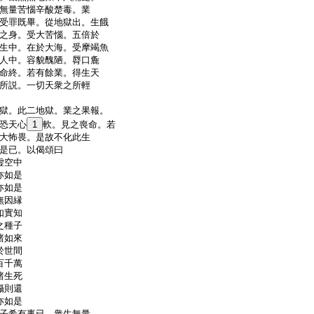
無量苦惱辛酸楚毒。業
受罪既畢。從地獄出。生餓
之身。受大苦惱。五倍於
生中。在於大海。受摩竭魚
人中。容貌醜陋。脣口麁
命終。若有餘業。得生天
所説。一切天衆之所輕
獄。此二地獄。業之果報。
恐天心
1
軟。見之喪命。若
大怖畏。是故不化此生
是已。以偈頌曰
虚空中
亦如是
亦如是
無因縁
如實知
之種子
諸如來
於世間
百千萬
諸生死
攝則還
亦如是
子希有事已。衆生無量