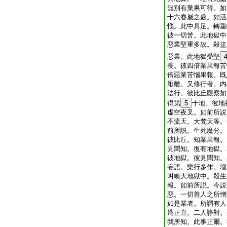
無別有業果可得。如
十六眷屬之處。如活
惱。此中具足。轉重
彼一切苦。此地獄中
惡業堅重多故。殺盜
惡業。此地獄受堅
長。彼四倍業果報苦
倍惡業苦惱果報。既
厭離。又修行者。内
法行。彼比丘觀察如
得第
5
十地。彼地
虚空夜叉。如前所説
不流天。大梵天等。
前所説。生死魔分。
彼比丘。知業果報。
見聞知。復有地獄。
彼地獄。彼見聞知。
妄語。樂行多作。増
叫喚大地獄中。殺生
報。如前所説。今説
惡。一切善人之所憎
如是業者。所謂有人
爲正直。二人諍對。
我所知。此事正爾。