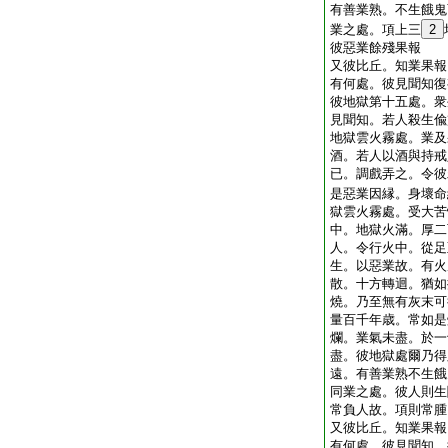
有善業熟。不生餓鬼
業之處。項上三
2
彼惡業餘殘果報
又彼比丘。知業果報
有何處。彼見聞知復
彼地獄第十五處。衆
見聞知。若人殺生偸
地獄雲火霧處。業及
酒。若人以酒與持戒
已。調戲弄之。令彼
是惡業因縁。身壞命
獄雲火霧處。受大苦
中。地獄火滿。厚二
人。令行火中。從足
生。以惡業故。有火
散。十方轉迴。猶如
燒。乃至無有灰末可
量百千年歳。常如是
爛。業氣未盡。於一
盡。彼地獄處爾乃得
遠。有善業熟不生餓
同業之處。彼人則生
常負人故。項則常腫
又彼比丘。知業果報
有何處。彼見聞知。