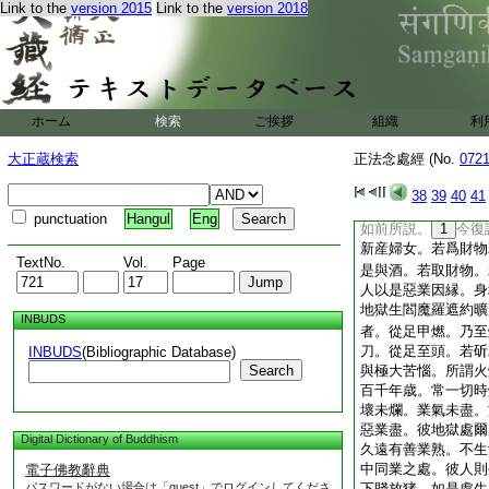
Link to the
version 2015
Link to the
version 2018
集惡不善業未壞未爛
與苦不止。若惡業盡
於前世過去久遠有善
之道。若生人中同業
惱。無有財物。生隘
類相似處生。是彼惡
ホーム
検索
ご挨拶
組織
利
又彼比丘。知業果報
有何處。彼見聞知。
大正蔵検索
正法念處經 (No.
072
約曠野。是彼地獄第
彼處。彼見有人殺盜
38
39
40
41
墮叫喚地獄。生閻魔
punctuation
Hangul
Eng
如前所説。
1
今復
新産婦女。若爲財物
TextNo.
Vol.
Page
是與酒。若取財物。
人以是惡業因縁。身
地獄生閻魔羅遮約曠
INBUDS
者。從足甲燃。乃至
刀。從足至頭。若斫
INBUDS
(Bibliographic Database)
Search
與極大苦惱。所謂火
百千年歳。常一切時
壞未爛。業氣未盡。
惡業盡。彼地獄處爾
Digital Dictionary of Buddhism
久遠有善業熟。不生
中同業之處。彼人則
電子佛教辭典
パスワードがない場合は「guest」でログインしてくださ
下賤放猪。如是處生