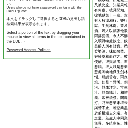
い。
又彼比丘。知業果報
Users who do not have a password can log in with the
有何處。彼見聞知。
userID "guest".
彼地獄第十一處。衆
本文をドラッグして選択するとDDBの見出し語
有人殺盜邪行。樂行
検索結果が表示されます。
獄。生劍林處。業及
酒。若人以酒誑他欲
Select a portion of the text by dragging your
阿娑婆酒。令人不醉
mouse to view all terms in the text contained in
入曠野嶮處飮之。飮
the DDB. ・
是醉人所有財寶。悉
Password Access Policies
娑婆酒。味如酪漿。
好妙藥和而作之。彼
使醉。彼與酒者。世
惡賊。彼人以是惡業
惡處叫喚地獄生劍林
惱。所謂苦者。雨炎
燒。如是＊劈斫。倒
河。熱血洋水。常生
汁。熱白鑞汁。和雜
歳。常被燒煮。閻魔
打。乃至惡業未壞未
與苦不止。若惡業盡
於前世過去久遠。有
之道。若生人中同業
無異。多瞋多妬。性