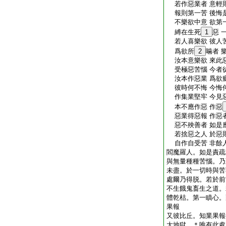
若作惡業者 意輕
報則第一苦 後悔
不樂欲中意 欲第
縛在生死
1
惡 
若人喜樂欲 彼人
爲欲所
2
噛者 
汝本意樂欲 來此
受極惡苦惱 今者
汝本作惡業 爲欲
彼時何不悔 今悔
作集業堅牢 今見
本不應作惡 作惡
惡業得惡報 作惡
惡不殃善者 如是
若捨惡之人 於惡
自作自受苦 非餘
閻魔羅人。如是責疏
與無量種種苦惱。乃
未盡。於一切時與苦
處爾乃得脱。若於前
不生餓鬼畜生之道。
體乾枯。第一瞋心。
果報
又彼比丘。知業果報
大地獄。＊唯有此處