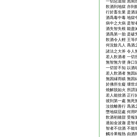
一切惡道階 黒闇
飮酒到地獄 亦到
行於畜生業 是酒
酒爲毒中毒 地獄
病中之大病 是智
酒失智失根 能盡
酒爲第一胎 是破
飮酒令人輕 王等
何況餘凡人 爲酒
諸法之大斧 令人
若人飮酒者 一切
無智無方便 身口
一切皆不知 以酒
若人飮酒者 無因
無因縁而瞋 無因
於佛所生癡 壞世
燒解脱如火 所謂
若人能捨酒 正行
彼到第一處 無死
汝捨離善行 爲酒
墮地獄惡處 何用
飮酒初雖甜 受報
過如金波迦 是智
智者不信酒 不能
觸冷果報熱 由酒