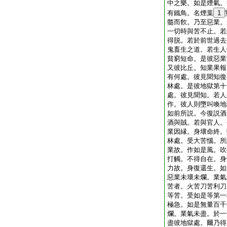
中之樂。如是煙氣。
有鐵鳥。名煙葉
1
髓而飮。乃至惡業。
一切時與苦不止。若
得脱。若於前世過去
鬼畜生之道。若生人
貧窮短命。是彼惡業
又彼比丘。知業果報
有何處。彼見聞知復
林處。是彼地獄第十
處。彼見聞知。若人
作。彼人則墮叫喚地
如前所説。今復説酒
酒與賊。若與官人。
業因縁。身壞命終。
林處。受大苦惱。所
業故。作如是風。吹
打觸。不得自在。身
力故。身復還生。如
惡業未壞未爛。業氣
苦者。火苦刀苦利刀
等苦。受如是等第一
極急。如是無量百千
爛。業氣未盡。於一
盡彼地獄處。爾乃得