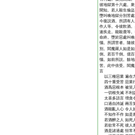
彼地獄第十六處。衆
聞知。若人殺生偸盜
墮叫喚地獄分別苦處
今復説酒。所謂有人
作人等。令彼飮酒。
速疾走。能殺鹿等。
命終。墮於惡處叫喚
惱。所謂苦者。隨彼
別。閻魔羅人如是如
倒。若百千倒。億百
惱。如前所説。餘地
苦。此中倍受。閻魔
言
以三種惡業 遍在
四十重受苦 惡業
酒爲惡根本 被笑
一切根失滅 不利
太喜多語言 増貪
口過自誇誕 兩舌
酒能亂人心 令人
不知作不作 如是
若酒醉之人 如死
若欲常不死 彼人
酒是諸過處 恒常