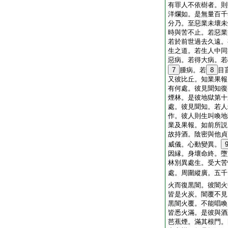
有罪人不依樹者。則
洋爛如。是無量百千
分乃。至惡業未壞未
時與苦不止。若惡業
若於前世過去久遠。
生之道。若生人中同
惡病。若得大病。若
7
腫病。若
8
目
又彼比丘。知業果報
有何處。彼見聞知復
煙林。是彼地獄第十
處。彼見聞知。若人
作。彼人則生叫喚地
業及果報。如前所説
故持酒。陰密與他貞
威儀。心動變異。
因縁。身壞命終。墮
林別異處生。受大苦
處。周圍縱廣。五千
火而復黒闇。彼闇火
皆是火炭。闇覆不見
黒闇火覆。不能唱喚
皆悉火滿。是彼與酒
芭蕉煙。滿其根門。