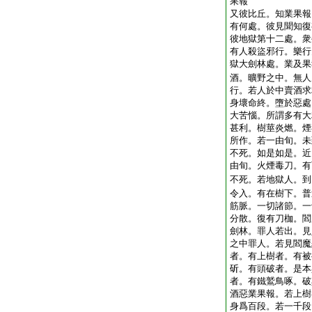
果報
又彼比丘。知業果報
有何處。彼見聞知復
彼地獄第十二處。衆
有人殺盜邪行。樂行
獄大劍林處。業及果
酒。曠野之中。無人
行。若人於中賣酒求
身壞命終。墮於惡處
大苦惱。所謂多有大
甚利。樹莖炎燃。煙
所作。若一由旬。未
不死。如是如是。近
由旬。火煙毒刀。有
不死。若地獄人。到
令入。有在樹下。普
筋脈。一切諸節。一
分散。復有刀枷。閻
劍林。罪人若出。見
之中罪人。若見閻魔
者。有上樹者。有被
斫。有頭破者。是本
者。有鐵鷲鳥啄。破
酒惡業果報。若上樹
身爲百段。若一千段