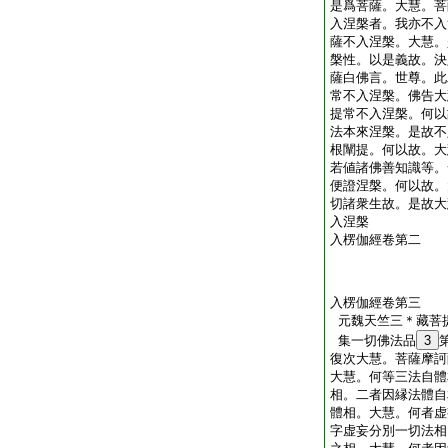
是爲菩薩。大慧。菩
入涅槃者。我亦不入
薩不入涅槃。大慧。
槃性。以是義故。決
薩白佛言。世尊。此
常不入涅槃。佛告大
提常不入涅槃。何以
法本來涅槃。是故不
根闡提。何以故。大
若値諸佛善知識等。
便證涅槃。何以故。
切諸衆生故。是故大
入涅槃
入楞伽經卷第二
入楞伽經卷第三
元魏天竺三＊藏菩
集一切佛法品
3
復次大慧。菩薩摩訶
大慧。何等三法自體
相。二者因縁法體自
體相。大慧。何者虚
字虚妄分別一切法相