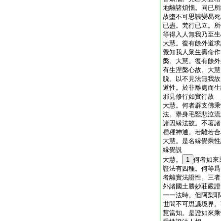
地離諸煩惱。同已所
故墮不可思議變易死
已盡。梵行已立。所
等得入人無我乃至生
大慧。復有餘外道求
覺知我人衆生壽命作
槃。大慧。復有餘外
有生涅槃心故。大慧
脱。以不見法無我故
道性。於非離處而生
邪見修行如實行故
大慧。何者辟支佛乘
法。擧身毛竪悲泣流
諸因縁法故。不著諸
種種神通。若離若合
大慧。是名縁覺乘性
縁覺説
大慧。
1
何者如來
證法有四種。何等爲
者離實法證性。三者
外諸國土勝妙莊嚴證
一一法時。但阿梨耶
世間不可思議境界。
慧當知。是證如來乘