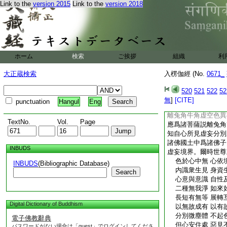
Link to the
version 2015
Link to the
version 2018
大慧。復有餘外道。
相長短。見虚空無形
於虚空有其分齊。大
大入虚空故。大慧。
彼法依彼法有此法故
空。依虚空分別色故
ホーム
検索
ご挨拶
組織
利
各別不住虚空。而四
兔角亦如是。因牛角
大正蔵検索
入楞伽經 (No.
0671_
彼牛角
9
折爲微塵
見。彼何等何等法有
520
521
522
52
有耶無耶。若如是觀
無
]
[CITE]
punctuation
Hangul
Eng
爾時佛告聖者大慧菩
離兔角牛角虚空色異
TextNo.
Vol.
Page
應爲諸菩薩説離兔角
知自心所見虚妄分別
諸佛國土中爲諸佛子
INBUDS
虚妄境界。爾時世尊
色於心中無 心依
INBUDS
(Bibliographic Database)
内識衆生見 身資
Search
心意與意識 自性
二種無我淨 如來
長短有無等 展轉
Digital Dictionary of Buddhism
以無故成有 以有
分別微塵體 不起
電子佛教辭典
但心安住處 惡見
パスワードがない場合は「guest」でログインしてくださ