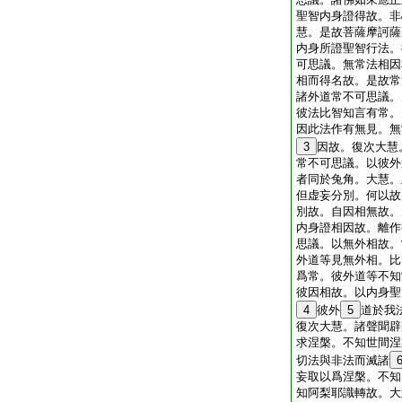
聖智内身證得故。非
慧。是故菩薩摩訶薩
内身所證聖智行法。
可思議。無常法相因
相而得名故。是故常
諸外道常不可思議。
彼法比智知言有常。
因此法作有無見。無
3
因故。復次大慧
常不可思議。以彼外
者同於兔角。大慧。
但虚妄分別。何以故
別故。自因相無故。
内身證相因故。離作
思議。以無外相故。
外道等見無外相。比
爲常。彼外道等不知
彼因相故。以内身聖
4
彼外
5
道於我
復次大慧。諸聲聞辟
求涅槃。不知世間涅
切法與非法而滅諸
妄取以爲涅槃。不知
知阿梨耶識轉故。大