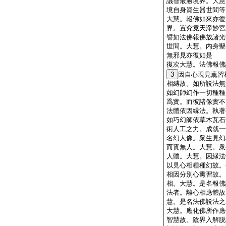
議智最勝境界。大慧
境自身資生器世間等
大慧。報佛如來亦復
界。置究竟天淨妙宮
譬如法佛報佛放諸光
世間。大慧。内身聖
無邪見亦復如是
復次大慧。法佛報佛
3
因自心現見薫習
相縛故。如所説法無
如幻師幻作一切種種
爲實。而彼諸像實不
法體依因縁法。執著
如巧幻師依草木瓦石
術人工之力。成就一
名幻人像。衆生見幻
而實無人。大慧。衆
人體。大慧。因縁法
以見心相種種幻故。
相因分別心熏習故。
相。大慧。是名報佛
法者。離心相應體故
慧。是名法佛説法之
大慧。應化佛所作應
智慧故。陰界入解脱