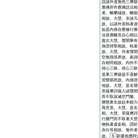
説諸外道無色三摩跋
應佛所作應佛説法相
者。離攀縁故。離能
相故。大慧。非諸凡
故。以諸外道執著虚
如是内身自覺修行勝
汝當應離見自心相以
復次大慧。聲聞乘有
身證得聖相故。執著
故。大慧。何者聲聞
空無我境界故。眞諦
自相同相故。内外不
得心三昧。得心三昧
道果三摩跋提不退解
習變易死故。内身證
地故。大慧。是名聲
菩薩摩訶薩入諸聲聞
而不取寂滅空門樂。
憐愍衆生故起本願力
爲究竟。大慧。是名
相。大慧。菩薩摩訶
行樂門而不取著大慧
物執著虚妄相。謂於
赤白等相故。無作者
故。
5
斟量相應阿