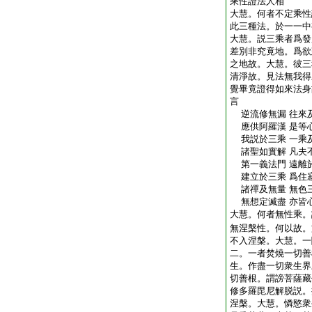
乘性證法人相
大慧。何者不定乘性
此三種法。於一一中
大慧。説三乘者爲發
差別非究竟地。爲欲
之地故。大慧。彼三
清淨故。見法無我得
覺畢竟證得如來法身
言
逆流修無漏 往來
應供阿羅漢 是等
我説於三乘 一乘
諸聖如實解 凡夫
第一義法門 遠離
建立於三乘 爲住
諸禪及無量 無色
無想定滅盡 亦皆
大慧。何者無性乘。
無涅槃性。何以故。
不入涅槃。大慧。一
二。一者焚燒一切善
生。作盡一切衆生界
切善根。謂謗菩薩藏
修多羅毘尼解脱説。
涅槃。大慧。憐愍衆