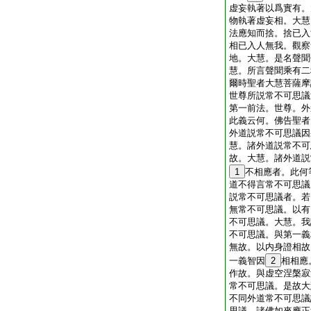
虚妄執著以爲實有。
物執著虚妄相。大慧
法應知而捨。捨已入
相已入人無我。觀察
地。大慧。是名聲聞
慧。所言聲聞乘有二
爾時聖者大慧菩薩摩
世尊所説常不可思議
第一前法。世尊。外
此義云何。佛告聖者
外道説常不可思議因
慧。諸外道説常不可
故。大慧。諸外道説
1
不相應者。此何
道不得言常不可思議
説常不可思議者。若
無常不可思議。以有
不可思議。大慧。我
不可思議。與第一義
無故。以内身證相故
一義智因
2
相相應
作故。與虚空涅槃寂
常不可思議。是故大
不同外道常不可思議
思議。諸佛如來應正