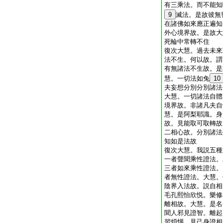
有三乘法。而不能知
9
滅法。是故彼無
在諸佛如來應正遍知
外心境界故。是故大
死輪中常轉不住
復次大慧。過去未來
法不生。何以故。謂
有無諸法不生故。是
慧。一切法如兔
10
夫妄想分別分別諸法
大慧。一切諸法自體
境界故。非諸凡夫自
慧。是阿梨耶識。身
故。見能取可取轉故
二相心故。分別諸法
知如是法故
復次大慧。我説五種
一者聲聞乘性證法。
三者如來乘性證法。
者無性證法。大慧。
陰界入法故。説自相
毛孔熙怡欣悦。樂修
離相故。大慧。是名
聞人邪見證智。離起
習煩惱。見己身證相