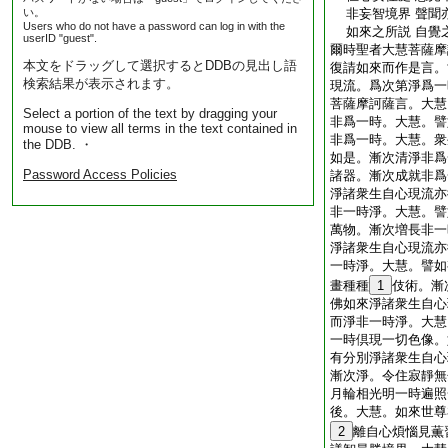
い。
非妄智境界 聲聞
Users who do not have a password can log in with the
如來之所説 自覺
userID "guest".
爾時聖者大慧菩薩摩
本文をドラッグして選択するとDDBの見出し語
復請如來而作是言。
検索結果が表示されます。
現流。爲次第淨爲一
菩薩摩訶薩言。大慧
Select a portion of the text by dragging your
非爲一時。大慧。譬
mouse to view all terms in the text contained in
非爲一時。大慧。衆
the DDB. ・
如是。漸次清淨非爲
Password Access Policies
諸器。漸次成就非爲
淨諸衆生自心現流亦
非一時淨。大慧。譬
萬物。漸次増長非一
淨諸衆生自心現流亦
一時淨。大慧。譬如
畫種種
1
伎術。漸
佛如來淨諸衆生自心
而淨非一時淨。大慧
一時倶現一切色像。
有分別淨諸衆生自心
漸次淨。令住寂靜無
月輪相光明一時遍照
後。大慧。如來世尊
2
離自心煩惱見薫