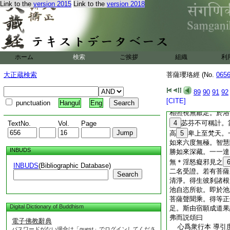
Link to the
version 2015
Link to the
version 2018
弗白佛言。世尊。今
辟支佛乘菩薩聲聞乘
辟支佛乘。一切衆生
獲道證。未聞如來説
願開解隨時發遣。令
世尊告舍利弗。西北
ホーム
検索
ご挨拶
組織
利
沙數。彼有佛土名曰
大正蔵検索
菩薩瓔珞經 (No.
眞等正覺。十號具足
065
世界淨妙衆徳具足。
89
90
91
92
等平均哀愍一切。周
[CITE]
punctuation
Hangul
Eng
正法神足變化。彼有
相照視無厭足。於浴
4
苾芬不可稱計。
TextNo.
Vol.
Page
高
5
卑上至梵天。
如來六度無極。智慧
INBUDS
勝如來深藏。一一達
無＊淫怒癡邪見之
INBUDS
(Bibliographic Database)
二名受證。若有菩薩
Search
清淨。得生彼刹諸根
池自恣所欲。即於池
菩薩聲聞乘。得等正
Digital Dictionary of Buddhism
足。斯由宿願成道果
弗而説頌曰
電子佛教辭典
心爲衆行本 導引
パスワードがない場合は「guest」でログインしてくださ