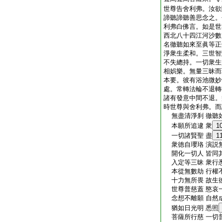
世尊告舍利弗。汝欲
諦聽諦聽善思念之。
利弗白佛言。如是世
西北八十四江河沙數
名徹聽如來至眞等正
淨衆生柔和。三世智
不失總持。一切衆生
相娯樂。無量三昧而
本要。彼有浴池微妙
處。常轉法輪不退轉
諸有發意中間不退。
時世尊與舍利弗。而
無盡清淨刹 徹聽
本願所追逮 衆
1
一切諸賢聖 盡
1
衆徳自瓔珞 演説
開化一切人 皆同
入定等三昧 衆行
本從無數劫 行權
十力無所畏 故生
世尊普慈蓋 愍哀
念想不離願 自然
猶如日光明 悉照
菩薩所行慈 一切