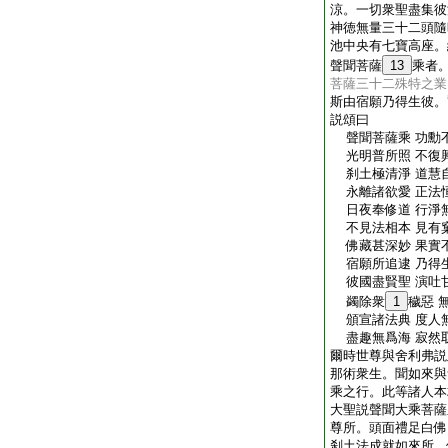
涼。一切衆聖盡集彼
神徳無量三十二頭隨
池中央有七寶高座。
聲聞菩薩
13
乘者
菩薩三十二殊特之業
斯由宿願乃得生彼。
説頌曰
聲聞菩薩乘 功勳
光明普所照 不復
刹土極清淨 道慧
永離諸欲愛 正法
日夜奉修道 行淨
不見法相本 見有
佛藏甚深妙 果實
宿願所追逮 乃得
彼國盡賢聖 演吐
蠲除衆
1
穢惡 
頒宣諸法典 度人
盡趣無爲海 寂然
爾時世尊與舍利弗説
那術衆生。聞如來與
乘之行。此等諸人本
大聖説聲聞大乘菩薩
尊所。頭面禮足白佛
刹土法成就如來所。