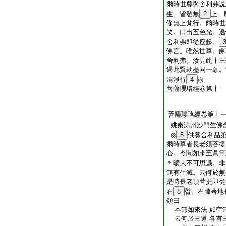
爾時世尊與舍利弗説
生。皆發無
2
上。
修無上梵行。爾時世
笑。口出五色光。遶
舍利弗即從座起。
佛言。唯然世尊。佛
舍利弗。汝見此十三
過此賢劫盡同一願。
清淨行
4
◎
菩薩瓔珞經卷第十
菩薩瓔珞經卷第十
姚秦涼州沙門竺佛
◎
5
供養舍利品
爾時尊者長老須菩提
心。今聞如來至眞等
＊曠大不可思議。非
無有生滅。云何於無
是時長老須菩提即從
右
8
臂。右膝著地
頌曰
本無如來法 如空
云何於三道 各有