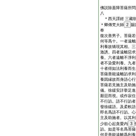
佛説除蓋障菩薩所問
八
＊西天譯經 三藏
＊卿傳梵大師
2
賜
奉 
復次善男子。菩薩若
何等爲十。一者遠離
利養故矯現其相。三
激誘。四者遠離惡求
養。六者遠離不淨利
者不染愛利養。九者
十者得如法利養而生
菩薩善能遠離諂求利
養因縁故而身語心行
菩薩若見施主及助施
儀。徐緩安詳擧足進
厭惡而視。或作寂住
不行諂。語不行諂者
發徐緩語。及柔軟語
即名爲語不行諂。心
主及助施者。以其利
少欲心起貪愛内
3
諂。如是等名爲菩薩
何是善能遠離爲利養