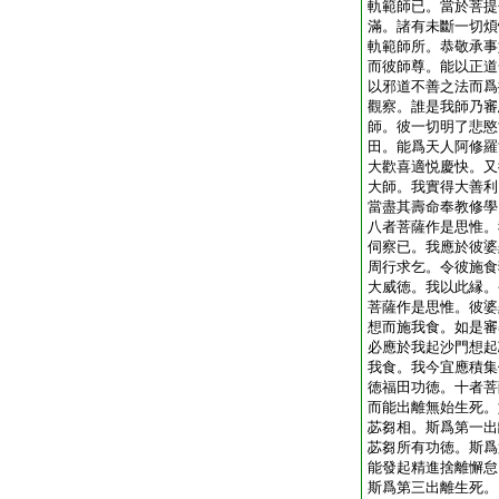
軌範師已。當於菩提
滿。諸有未斷一切煩
軌範師所。恭敬承事
而彼師尊。能以正道
以邪道不善之法而爲
觀察。誰是我師乃審
師。彼一切明了悲愍
田。能爲天人阿修羅
大歡喜適悦慶快。又
大師。我實得大善利
當盡其壽命奉教修學
八者菩薩作是思惟。
伺察已。我應於彼婆
周行求乞。令彼施食
大威徳。我以此縁。
菩薩作是思惟。彼婆
想而施我食。如是審
必應於我起沙門想起
我食。我今宜應積集
徳福田功徳。十者菩
而能出離無始生死。
苾芻相。斯爲第一出
苾芻所有功徳。斯爲
能發起精進捨離懈怠
斯爲第三出離生死。