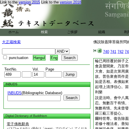
Link to the
version 2015
Link to the
version 2018
有情聞説如來大威徳
心。於其説法師所起
命終墮地獄中。善男
大威徳時生淨信心。
識想。起師尊想。如
聞如來如是廣大威徳
ホーム
検索
ご挨拶
組織
利
今生。而此衆會之中
男子。如佛所説若人
大正蔵検索
佛説除蓋障菩薩所問經 
世已曾聞故
爾時世尊。即乃舒其
740
741
742
74
面輪已次覆頂輪。覆
punctuation
Hangul
Eng
輪已周匝覆於師子之
會及聲聞衆。乃至帝
TextNo.
Vol.
Page
大會。如是次第周廣
故。普告衆會而作是
如是舌相。表佛如來
INBUDS
起増上清淨信心。當
利樂
INBUDS
(Bibliographic Database)
Search
説是法時。會中八萬
忍。無數百千有情。
無數有情。先未曾發
羅三藐三菩提心。
Digital Dictionary of Buddhism
爾時世尊。復告除蓋
若修十種法者。善知
電子佛教辭典
パスワードがない場合は「guest」でログインしてくださ
復施設色蘊。於勝義