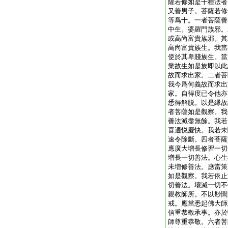
薩若修如是十種法者
又善男子。菩薩若修
等爲十。一者菩薩善
中生。婆羅門族邪。
或高尚富貴族邪。其
高尚富貴族生。我當
使於其卑賤族生。當
業故生如是族即以此
故而求出家。二者菩
我今爲何義故而求出
家。自得度已令他亦
悉得解脱。以是縁故
者菩薩如是觀察。我
善法滅盡無餘。我若
喜適悦慶快。我若未
速令除斷。四者菩薩
應廣大増長修習一切
増長一切善法。心生
未増修善法。應當策
如是觀察。我若依止
切善法。壞滅一切不
親教師所。不以尠聞
戒。應當悉起佛大師
信重恭敬承事。亦於
師尊重恭敬。六者菩