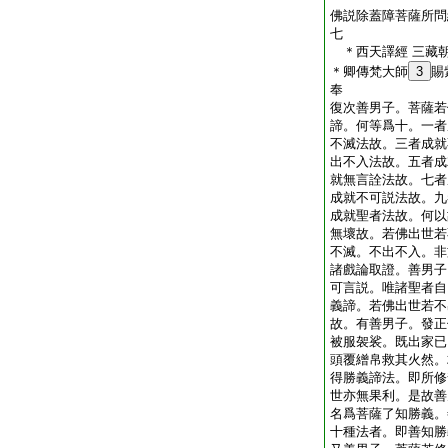
佛説除蓋障菩薩所問
七
＊西天譯經 三藏
＊卿傳梵大師
3
賜
奉 
復次善男子。菩薩若
諦。何等爲十。一者
不滅法故。三者成就
出不入法故。五者成
就無言詮法故。七者
成就不可説法故。九
成就聖者法故。何以
無壞故。若佛出世若
不滅。不出不入。非
諸戲論取證。善男子
可言説。唯諸聖者自
義諦。若佛出世若不
故。有善男子。發正
被服袈裟。既出家已
頭覆繒帛救其火然。
得勝義諦法。即所修
世亦無果利。是故善
名爲菩薩了知勝義。
十種法者。即善知勝