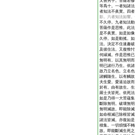
又善男子。菩薩若修
等爲十。一者知諸法
者知法不眞實。四者
影。六者知法如響。
不久停。九者知法動
菩薩作是思惟。此法
是不眞實。如是如像
久停。如是動搖。如
法。決定不住速趣破
及彼住法。又復惟忖
何縁滅。作是思惟已
無明有。以其無明而
明已諸行乃生。依諸
故乃立名色。立名色
諸觸隨生。以有觸故
夫生愛。愛逼迫故而
於有。由有故生。生
羅士夫皆死。依死法
如是乃得一大苦蘊集
斷除無明。破壞無明
無明滅故。即能除滅
如命根滅已除根皆滅
諸法皆滅。亦復如是
積集。一切煩惱不轉
故。即能斷滅生死之