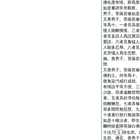
佛化度有情。斯爲第
如是審諦常所觀察。
男子。菩薩若修如是
又善男子。菩薩若修
等爲十。一者見高倨
慢人能離憍慢。三者
者見妄語人爲説實語
愛語。六者見麁猛人
人能多忍辱。八者見
見苦惱人爲生悲愍。
施。善男子。菩薩若
間
又善男子。菩薩若修
佛刹土。何等爲十。
復無染汚戒行成就。
有情設平等方便。三
少故。四者遠離世間
著。五者具於淨信無
捨離懈怠。七者具修
習多聞而無惡慧。九
十者廣行慈行無損害
如是十種法者。即生
爾時除蓋障菩薩白佛
十法乃
1
得生邪。
生邪。佛言。善男子