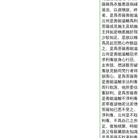
薩雖爲衣服應器病縁
逼迫。以虚矯故。終
者。是爲菩薩善能遠
云何是善能遠離爲利
菩薩或見施主及助施
主持如是物惠施於我
少欲知足。是故以種
爲其起悲愍心作饒益
之。是爲菩薩善能遠
云何是善能遠離惡求
求利養故身心行惡。
走奔競。歴諸艱苦破
養故見餘同梵行者得
損害心。是爲菩薩善
是善能遠離非法利養
而行欺誑。他所委信
蓄財利。是爲菩薩善
是善能遠離不淨利養
若窣覩波物若法若僧
菩薩知已悉不受之。
淨利養。云何是不耽
利養。不爲自己之所
足。復無積聚。時能
及父母親屬朋友知識
是爲菩薩不耽著利養