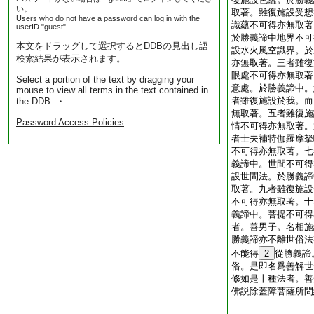
い。
取著。雖復施設受想
Users who do not have a password can log in with the
識蘊不可得亦無取著
userID "guest".
於勝義諦中地界不可
本文をドラッグして選択するとDDBの見出し語
設水火風空識界。於
検索結果が表示されます。
亦無取著。三者雖復
眼處不可得亦無取著
Select a portion of the text by dragging your
意處。於勝義諦中。
mouse to view all terms in the text contained in
者雖復施設於我。而
the DDB. ・
無取著。五者雖復施
Password Access Policies
情不可得亦無取著。
者士夫補特伽羅摩拏
不可得亦無取著。七
義諦中。世間不可得
設世間法。於勝義諦
取著。九者雖復施設
不可得亦無取著。十
義諦中。菩提不可得
者。善男子。名相施
勝義諦亦不離世俗法
不能得
2
從勝義諦
俗。是即名爲善解世
修如是十種法者。善
佛説除蓋障菩薩所問