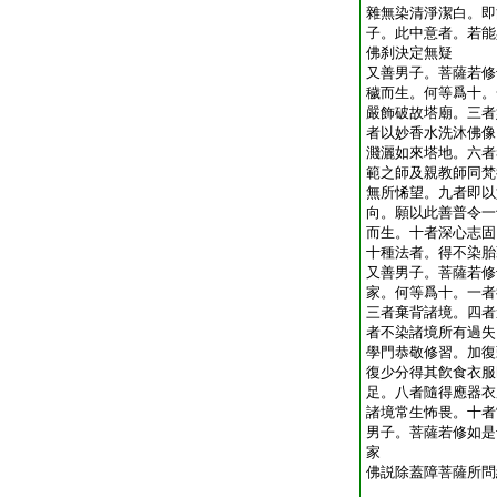
雜無染清淨潔白。即
子。此中意者。若能
佛刹決定無疑
又善男子。菩薩若修
穢而生。何等爲十。
嚴飾破故塔廟。三者
者以妙香水洗沐佛像
濺灑如來塔地。六者
範之師及親教師同梵
無所悕望。九者即以
向。願以此善普令一
而生。十者深心志固
十種法者。得不染胎
又善男子。菩薩若修
家。何等爲十。一者
三者棄背諸境。四者
者不染諸境所有過失
學門恭敬修習。加復
復少分得其飮食衣服
足。八者隨得應器衣
諸境常生怖畏。十者
男子。菩薩若修如是
家
佛説除蓋障菩薩所問