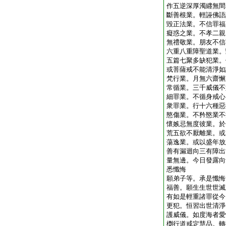
作五逆深厚濁纒無間
斷善根業。輕誣佛語
毀正法業。不信罪福
癡惑之業。不孝二親
無禮敬業。朋友不信
六重八重障聖道業。
五篇七聚多缺犯業。
或菩薩戒不能清淨如
梵行業。月無六齋懈
常循業。三千威儀不
細罪業。不循身戒心
衆罪業。行十六種惡
愍傷業。不矜愍業不
懷嫉忌無度彼業。於
荒五欲不厭離業。或
蕩逸業。或以盛年放
善有漏迴向三有障出
量無邊。今日發露向
悉懺悔
願弟子等。承是懺悔
福善。願生生世世滅
有如是輕重諸罪從今
更犯。恒習出世清淨
護威儀。如度海者愛
檦行道戒定慧品。轉