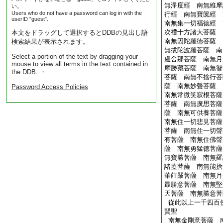
無淨度經 南無維摩
い。
Users who do not have a password can log in with the
行經 南無寶篋經 
userID "guest".
南無集一切福徳經 
次禮十方諸大菩薩
本文をドラッグして選択するとDDBの見出し語
南無因陀羅徳菩薩 
検索結果が表示されます。
無拔陀波羅菩薩 南
Select a portion of the text by dragging your
盧舍那菩薩 南無月
mouse to view all terms in the text contained in
摩勝藏菩薩 南無智
the DDB. ・
菩薩 南無不捨行菩
薩 南無妙聲菩薩 
Password Access Policies
南無常微笑寂根菩薩
菩薩 南無廣思菩薩
薩 南無可供養菩薩
南無住一切悲見菩薩
菩薩 南無住一切聲
有菩薩 南無住佛聲
薩 南無勇猛徳菩薩
無寶勝菩薩 南無羅
諸蓋菩薩 南無能捨
華莊嚴菩薩 南無月
最勝意菩薩 南無堅
天菩薩 南無勝意菩
從此以上一千四百
賢聖
南無金剛意菩薩 