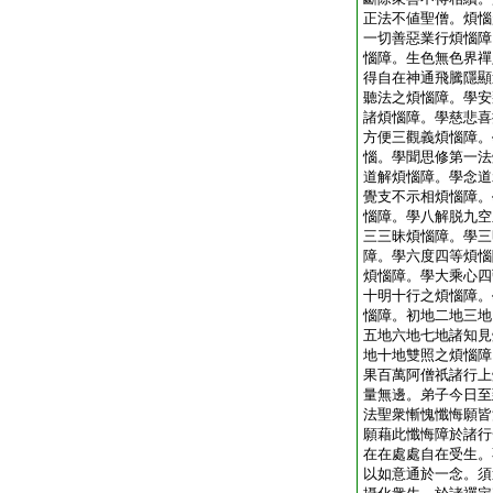
正法不値聖僧。煩惱
一切善惡業行煩惱障
惱障。生色無色界禪
得自在神通飛騰隱顯
聽法之煩惱障。學安
諸煩惱障。學慈悲喜
方便三觀義煩惱障。
惱。學聞思修第一法
道解煩惱障。學念道
覺支不示相煩惱障。
惱障。學八解脱九空
三三昧煩惱障。學三
障。學六度四等煩惱
煩惱障。學大乘心四
十明十行之煩惱障。
惱障。初地二地三地
五地六地七地諸知見
地十地雙照之煩惱障
果百萬阿僧祇諸行上
量無邊。弟子今日至
法聖衆慚愧懺悔願皆
願藉此懺悔障於諸行
在在處處自在受生。
以如意通於一念。須