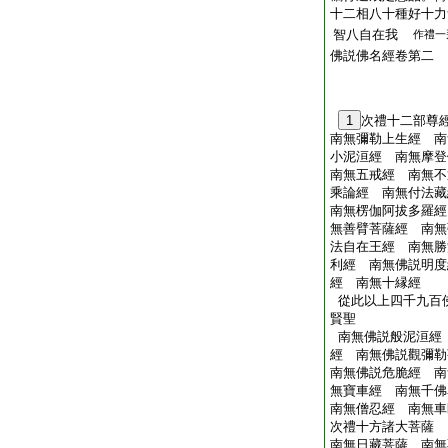
十二相八十種好十力
智八自在我
作禮一
佛説佛名經卷第二
1
次禮十二部尊
南無彌勒上生經 南
小泥洹經 南無摩登
南無五戒經 南無不
乘論經 南無付法藏
南無楞伽阿拔多羅經
無善臂菩薩經 南無
法自在王經 南無勝
利經 南無佛説明度
經 南無十縁經
從此以上四千九百
賢聖
南無佛説般泥洹經
經 南無佛説觀彌勒
南無佛説危脆經 南
無寶車經 南無千佛
南無僧忍經 南無車
次禮十方諸大菩薩
南無日藏菩薩 南無