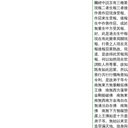
爾經中説言有三種業
現報二者生報三者後
作善作惡現身受報。
作惡來生受報。後報
生中作善作惡。或於
無量生中方受其報。
好。此是過去生中報
現在有此樂果焉關現
報。行善之人現在見
報後報惡業熟故。現
遣。是故得此苦報焉
報。何以知然現在世
讃歎人所尊重。故知
既有如此惡業。所以
善行共行行懺悔善知
令利。是故弟子等今
南無東方無量離垢佛
王佛 南無西方蓮華
金剛能破佛 南無東
南無西南方金海自在
無邊法自在佛 南無
佛 南無下方無礙慧
露上王佛如是十方盡
弟子等。無始以來至
造罪滿天地。捨身與