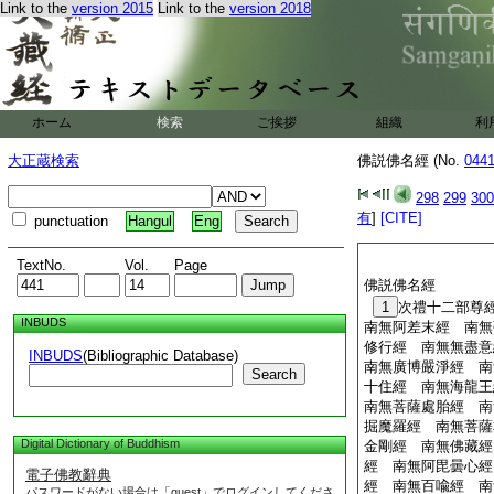
者。已墮地獄猶受斯
Link to the
version 2015
Link to the
version 2018
目連見一衆生。以銅
熾盛還燒其體乘空而
捕魚師。地獄餘罪今
如是
目連見一大身無頭衆
ホーム
検索
ご挨拶
組織
利
口。身常流血諸蟲
生中好斷蟲獸頭。已
大正蔵検索
佛説佛名經 (No.
044
連見一大身衆生擧身
火燃燒割其體。佛言
298
299
300
之命。地獄餘報續受
有
]
[CITE]
punctuation
Hangul
Eng
佛名經卷第三十
TextNo.
Vol.
Page
佛説佛名經
1
次禮十二部尊
INBUDS
南無阿差末經 南無
修行經 南無無盡意
INBUDS
(Bibliographic Database)
南無廣博嚴淨經 南
Search
十住經 南無海龍王
南無菩薩處胎經 南
掘魔羅經 南無菩薩
Digital Dictionary of Buddhism
金剛經 南無佛藏經
經 南無阿毘曇心經
電子佛教辭典
經 南無百喩經 南
パスワードがない場合は「guest」でログインしてくださ