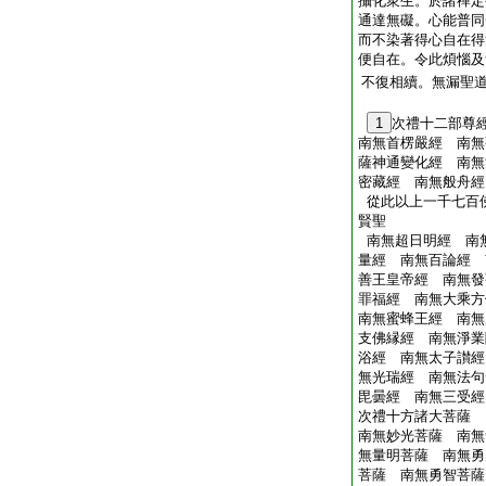
攝化衆生。於諸禪定
通達無礙。心能普同
而不染著得心自在得
便自在。令此煩惱及
不復相續。無漏聖
1
次禮十二部尊
南無首楞嚴經 南無
薩神通變化經 南無
密藏經 南無般舟經
從此以上一千七百
賢聖
南無超日明經 南
量經 南無百論經 
善王皇帝經 南無發
罪福經 南無大乘方
南無蜜蜂王經 南無
支佛縁經 南無淨業
浴經 南無太子讃經
無光瑞經 南無法句
毘曇經 南無三受經
次禮十方諸大菩薩
南無妙光菩薩 南無
無量明菩薩 南無勇
菩薩 南無勇智菩薩