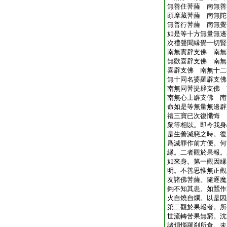
無善住菩薩 南無善
頭摩藏菩薩 南無陀
無普行菩薩 南無覺
如是等十方無量無邊
次禮聲聞縁覺一切賢
南無實辟支佛 南無
無歡喜辟支佛 南無
喜辟支佛 南無十二
無十同名婆羅辟支佛
南無同菩提辟支佛 
南無心上辟支佛 南
命如是等無量無邊辟
禮三寶已次復懺悔
衆等相以。即今我身
是生善滅惡之時。復
爲滅罪作前方便。何
縁。二者觀於果報。
如來身。第一觀因縁
明。不善思惟無正觀
友諸佛菩薩。隨逐魔
鈎不知其患。如蠶作
火自燒自爛。以是因
第二觀於果報者。所
世流轉苦果無窮。沈
諸煩惱羅刹所食。未