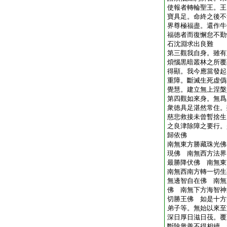
使報者轉輪聖王。王
寶具足。命終之後不
界尊極福盡。還作牛
福徳者而復懈怠不勤
石沈淵求出良難
第三觀我自身。雖有
煩惱黒暗叢林之所覆
得顯。我今應當發起
重障。斷滅生死虚僞
覺慧。建立無上涅槃
第四觀如來身。無爲
衆徳具足湛然常住。
慈悲救接未曾暫捨生
之良津除障之要行。
歸依佛
南無東方勝藏珠光佛
現佛 南無西方法界
最勝降伏佛 南無東
南無西南方轉一切生
無邊智自在佛 南無
佛 南無下方海智神
切勝王佛 如是十方
弟子等。無始以來至
深日厚日滋日茷。覆
斷除衆善不得相續。