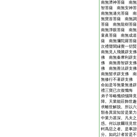
南無濟神菩薩 南無
智菩薩 南無安神菩
南無無邊光菩薩 南
無寶首菩薩 南無調
菩薩 南無龍樹菩薩
南無淨眼菩薩 南無
童眞菩薩 南無成道
薩 南無彌陀羅菩薩
次禮聲聞縁覺一切賢
南無見人飛騰辟支佛
佛 南無秦摩利辟支
佛 南無善智辟支佛
佛 南無善法辟支佛
南無髻求辟支佛 南
無修行不著辟支佛 
命如是等無量無邊辟
禮三寶已次復懺悔
弟子等略懺煩惱障竟
障。天業能莊飾世趣
求離世解脱。所以六
類各異當知皆是業力
中業力甚深。凡夫之
惑。何以故爾現見世
軻爲惡之者。是事諧
分。如此計者皆是不