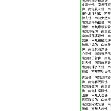
南無阿難多樓波佛 
多那光佛 南無莎羅
佛 南無親味佛 南
修利邪那那佛 南無
荷去佛 南無大然燈
南無清淨功徳佛 南
明佛 南無摩樓多愛
南無慧幢佛 南無威
南無求那婆藪佛 南
樂佛 南無稱雞兜佛
無普功徳佛 南無勝
佛 南無寶清淨佛 
心意佛 南無善意佛
南無師子臂佛 南無
延天佛 南無薩遮雞
南無阿彌多天佛 南
幢佛 南無光明日佛
善法佛 南無旃陀婆
佛 南無解脱觀佛 
無無羅聲佛 南無普
佛 南無甘露眼佛 
護佛 南無天信佛 
提婆羅多佛 南無深
南無旃陀跋陀佛 南
勝佛 南無大歩佛 