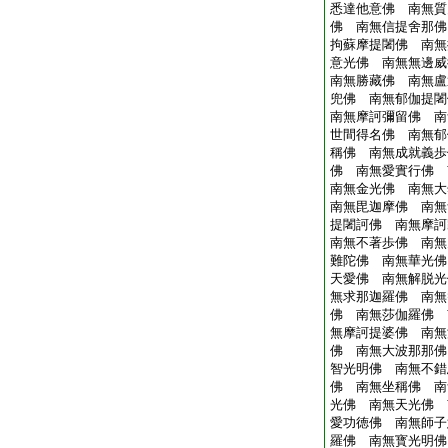
悉達他意佛 南無質
佛 南無信提舍那佛
拘蘇摩提闍佛 南無
意光佛 南無無邊威
南無勝藏佛 南無盧
兜佛 南無郁伽提闍
南無摩訶彌留佛 南
世間得名佛 南無郁
稱佛 南無成就義歩
佛 南無愛實行佛 
南無金光佛 南無大
南無毘迦摩佛 南無
提闍訶佛 南無摩訶
南無不著歩佛 南無
難陀佛 南無華光佛
天愛佛 南無解脱光
無求那迦羅佛 南無
佛 南無莎伽羅佛 
無摩訶提婆佛 南無
佛 南無大波那那佛
智光明佛 南無不錯
佛 南無坐稱佛 南
光佛 南無天光佛 
愛功徳佛 南無師子
羅佛 南無寳光明佛