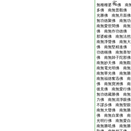
無種種婆
佛 南
多佛 南無普觀佛 
光勝佛 南無月面佛
無功徳聚佛 南無功
南無愛世間佛 南無
佛 南無作功徳佛 
那婆睺佛 南無法然
南無淨聲佛 南無大
佛 南無堅精進佛 
功徳稱佛 南無善智
佛 南無師子陀那佛
南無妙天佛 南無觀
南無電光明佛 南無
南無華光佛 南無勝
南無福徳奮迅佛 南
佛 南無寶洲佛 南
後見佛 南無愛行佛
無功徳藏勝佛 南無
力佛 南無清淨眼佛
不謬歩佛 南無聖眼
南無大聲佛 南無勝
佛 南無自業佛 南
光明行佛 南無愛自
南無勝吼佛 南無勝