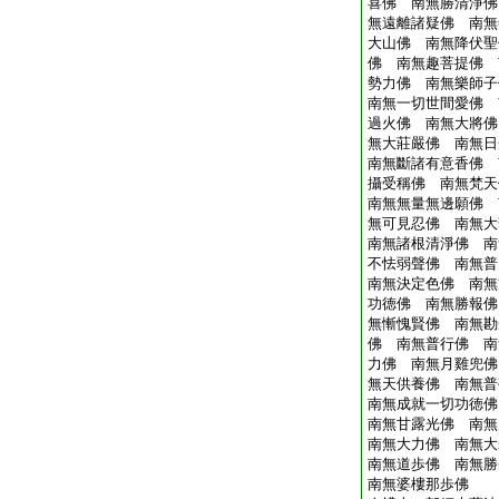
喜佛 南無勝清淨佛
無遠離諸疑佛 南無
大山佛 南無降伏聖
佛 南無趣菩提佛 
勢力佛 南無樂師子
南無一切世間愛佛 
過火佛 南無大將佛
無大莊嚴佛 南無日
南無斷諸有意香佛 
攝受稱佛 南無梵天
南無無量無邊願佛 
無可見忍佛 南無大
南無諸根清淨佛 南
不怯弱聲佛 南無普
南無決定色佛 南無
功徳佛 南無勝報佛
無慚愧賢佛 南無勘
佛 南無普行佛 南
力佛 南無月雞兜佛
無天供養佛 南無普
南無成就一切功徳佛
南無甘露光佛 南無
南無大力佛 南無大
南無道歩佛 南無勝
南無婆樓那歩佛