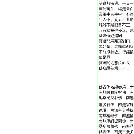
等猶無悔過。一日一
萬死萬生。經無量百
業果生畜生中作不淨
生人中。於五百世胎
雌雄不辯眼目不正。
時有婦被他侵近。或
遮障恒絶繼嗣
寶達問馬頭羅刹曰。
罪如是。馬頭羅刹答
不能淨持故。行婬欲
如是罪
寶達聞之悲泣而去
佛名經卷第二十二
佛説佛名經卷第二十
南無阿難陀智佛 南
地荼毘梨耶佛 南無
漫多智佛 南無寂靜
徳佛 南無善分菩提
南無稱幢佛 南無輪
南無摩訶提闍佛 南
憂多那勝佛 南無悉
供養佛 南無三漫多