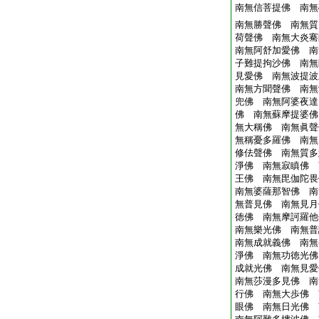
南無信菩提佛 南無
南無勝聲佛 南無質
荷聲佛 南無大炎騫
南無阿舒加愛佛 南
子難提拘沙佛 南無
見愛佛 南無波提波
南無方聞聲佛 南無
兜佛 南無阿婆夜達
佛 南無蘇摩提婆佛
無大稱佛 南無眞聲
無稱憂多羅佛 南無
修佉聲佛 南無質多
淨佛 南無寂瞋佛 
王佛 南無毘伽陀畏
南無婆薩那智佛 南
無普見佛 南無見月
徳佛 南無摩訶羅他
南無樂光佛 南無普
南無成就義佛 南無
淨佛 南無功徳光佛
成就光佛 南無見愛
南無莎漫多見佛 南
行佛 南無大歩佛 
眼佛 南無日光佛 