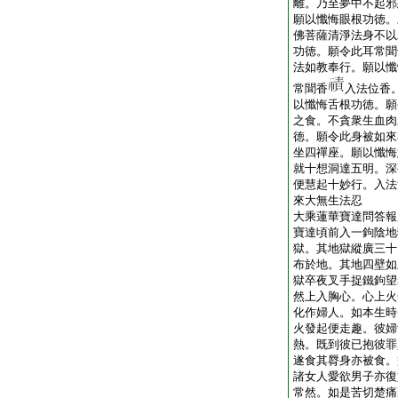
離。乃至夢中不起邪
願以懺悔眼根功徳。
佛菩薩清淨法身不以
功徳。願令此耳常聞
法如教奉行。願以懺
常聞香
入法位香
以懺悔舌根功徳。願
之食。不貪衆生血肉
徳。願令此身被如來
坐四禪座。願以懺悔
就十想洞達五明。深
便慧起十妙行。入法
來大無生法忍
大乘蓮華寶達問答報
寶達頃前入一鉤陰地
獄。其地獄縱廣三十
布於地。其地四壁如
獄卒夜叉手捉鐵鉤望
然上入胸心。心上火
化作婦人。如本生時
火發起便走趣。彼婦
熱。既到彼已抱彼罪
遂食其脣身亦被食。
諸女人愛欲男子亦復
常然。如是苦切楚痛