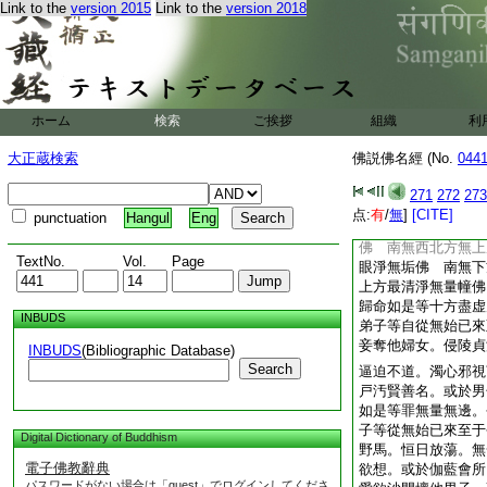
Link to the
version 2015
Link to the
version 2018
一劫之中。所積身骨
飮母乳如四海水。身
兄弟六親眷屬。命終
氷。是故説言。有愛
貪愛爲本。所以經言
墮於地獄餓鬼受苦。
ホーム
検索
ご挨拶
組織
利
鴦等身。若生人中妻
婬欲既有如此惡業。
大正蔵検索
佛説佛名經 (No.
044
顙歸依佛
南無東方光輪佛 南
271
272
273
無西方習智佛 南無
点:
有
/
無
]
[CITE]
punctuation
Hangul
Eng
東南方樂蓮花首佛 
佛 南無西北方無上
TextNo.
Vol.
Page
眼淨無垢佛 南無下
上方最清淨無量幢佛
歸命如是等十方盡虚
INBUDS
弟子等自從無始已來
妾奪他婦女。侵陵貞
INBUDS
(Bibliographic Database)
Search
逼迫不道。濁心邪視
戸汚賢善名。或於男
如是等罪無量無邊。
子等從無始已來至于
Digital Dictionary of Buddhism
野馬。恒日放蕩。無
電子佛教辭典
欲想。或於伽藍會所
パスワードがない場合は「guest」でログインしてくださ