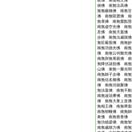
取佛 南無相王佛 
徳佛 南無法高佛 
無無礙稱佛 南無甘
佛 南無吼聲佛 南
無畏佛 南無愛黠慧
南無虚空光佛 南無
意佛 南無天蓋佛 
歩佛 南無法威徳佛
無莊嚴面佛 南無妙
南無功徳光佛 南無
佛 南無云何雞兜佛
南無與無畏親佛 南
無降伏諸怨佛 南無
山佛 南無一勝光明
南無師子歩佛 南無
南無信名稱佛 南無
佛 南無功徳聚佛 
無法蓋佛 南無不動
南無波頭摩佛 南無
佛 南無大衆上首佛
無相王佛 南無華面
南無樹幢佛 南無師
衆佛 南無善香佛 
無功徳梁佛 南無智
南無威徳力佛 南無