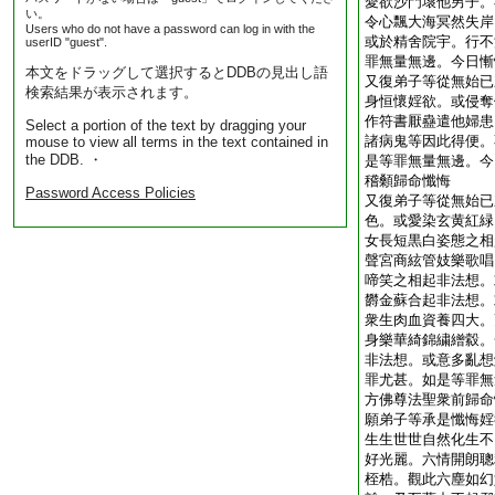
愛欲沙門壞他男子。
い。
令心飄大海冥然失岸
Users who do not have a password can log in with the
或於精舍院宇。行不
userID "guest".
罪無量無邊。今日慚
本文をドラッグして選択するとDDBの見出し語
又復弟子等從無始已
検索結果が表示されます。
身恒懷婬欲。或侵奪
作符書厭蠱遣他婦患
Select a portion of the text by dragging your
諸病鬼等因此得便。
mouse to view all terms in the text contained in
the DDB. ・
是等罪無量無邊。今
稽顙歸命懺悔
Password Access Policies
又復弟子等從無始已
色。或愛染玄黄紅緑
女長短黒白姿態之相
聲宮商絃管妓樂歌唱
啼笑之相起非法想。
欝金蘇合起非法想。
衆生肉血資養四大。
身樂華綺錦繍繒縠。
非法想。或意多亂想
罪尤甚。如是等罪無
方佛尊法聖衆前歸命
願弟子等承是懺悔婬
生生世世自然化生不
好光麗。六情開朗聰
桎梏。觀此六塵如幻