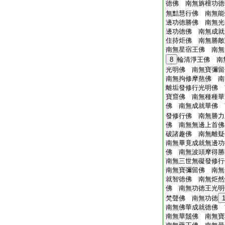
徳佛 南無旃檀功徳
無黠慧行佛 南無
邊功徳勝佛 南無光
邊功徳佛 南無成就
住持炬佛 南無勝敵
南無星宿王佛 南無
8
輪清淨王佛 南
光明佛 南無寶彌留
南無拘修摩熬佛 南
離垢發修行光明佛 
寶窟佛 南無種種華
佛 南無成就華佛 
發修行佛 南無勝力
佛 南無無邊上首佛
破諸趣佛 南無離疑
南無畢竟成就無邊功
佛 南無波頭摩得勝
南無三世無礙發修行
南無寶彌留佛 南無
就智徳佛 南無炬然
佛 南無功徳王光明
梵聲佛 南無功徳
南無佛華成就徳佛 
南無華鬚佛 南無寶