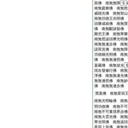
留佛 南無無障
5
南無庭燎佛 南無然
威徳光佛 南無智山
南無功徳王光明佛 
頭勝成就佛 南無寶
佛 南無斷諸疑佛 
雞兜王佛 南無華勝
南無照波頭摩光明佛
南無無邊歩佛 南無
謨荷見佛 南無無障
功徳稱光明佛 南無
佛 南無無邊照佛 
蓋藏佛 南無放光
現在發修行佛 南無
淨佛 南無無邊光佛
無無邊照佛 南無妙
佛 南無無邊歩佛 
寶蓋佛 南無星宿
南無光明輪佛 南無
明功徳佛 南無不可
南無不可量境界歩佛
南無大雲光佛 南無
華光明佛 南無波頭
星宿上首佛 南無放