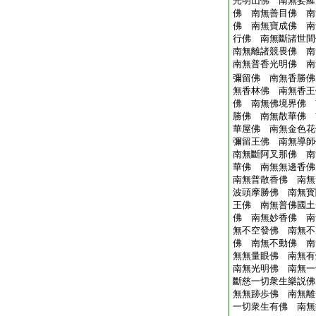
光明山佛 南無娑羅
佛 南無善目佛 南
佛 南無寶成佛 南
行佛 南無斷諸世間
南無離諸競畏佛 南
南無普香光明佛 南
彌留佛 南無香勝佛
無香林佛 南無香王
佛 南無佛境界佛 
勝佛 南無散華佛 
華屋佛 南無金色花
彌留王佛 南無導師
南無斷阿叉那佛 南
華佛 南無無邊香佛
南無普散香佛 南無
波頭摩勝佛 南無寳
王佛 南無普佛國土
佛 南無妙香佛 南
無不空發佛 南無不
佛 南無不動佛 南
無無量眼佛 南無有
南無光明佛 南無一
斷慈一切衆生樂説佛
無無跡歩佛 南無離
一切衆生有佛 南無