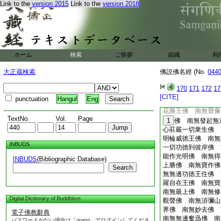
明佛 南無種種寶智
Link to the
version 2015
Link to the
version 2018
南無憂波羅勝佛 南
能聖佛 南無智稱佛
南無寶沙羅佛 南無
南無不空名稱佛 南
無稱王佛 南無不空
ホーム
検索
ご挨拶
組織
利
南無無障礙聲佛 南
須彌増長勝王佛 南
大正蔵検索
佛説佛名經 (No.
044
波頭摩勝佛 南無寶
南無十方稱發起佛 
170
171
172
17
佛 南無無邊光明佛
[CITE]
punctuation
Hangul
Eng
南無無邊輪奮迅佛 
花勝王佛 南無寶像
TextNo.
Vol.
Page
1
佛 南無發起無
心莊嚴一切衆生佛 
明輪威徳王佛 南無
INBUDS
一切功徳到彼岸佛 
能作光明佛 南無得
INBUDS
(Bibliographic Database)
上勝佛 南無寶作佛
Search
無無邊功徳王住佛 
羅自在王佛 南無寶
南無最上佛 南無修
Digital Dictionary of Buddhism
觀聲佛 南無須彌山
界佛 南無妙去佛 
電子佛教辭典
南無無邊奮迅佛 南
パスワードがない場合は「guest」でログインしてくださ