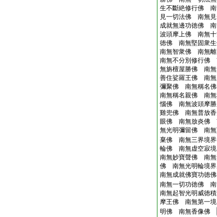
生不斷絶修行佛 南
見一切法佛 南無見
成就無邊功徳佛 南
波頭摩上佛 南無十
徳佛 南無堅固衆生
南無智衆佛 南無離
南無不分別修行佛 
無旃檀屋勝佛 南無
善住娑羅王佛 南無
彌聚佛 南無稱名佛
南無稱名親佛 南無
惱佛 南無波頭摩勝
雞兜佛 南無普放香
眼佛 南無放炎佛 
無光明彌留佛 南無
棄佛 南無三界境界
輪佛 南無虚空寂境
南無妙寶聲佛 南無
佛 南無光明輪境界
南無成就佛寶功徳佛
南無一切功徳佛 南
南無起智光明威徳積
摩王佛 南無第一境
明佛 南無香像佛