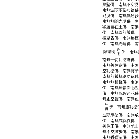
那堅佛 南無不空見
南無波頭頂勝功徳佛
能度佛 南無無迷歩
南無無闇光明佛 南
娑羅自在王佛 南無
佛 南無蓋莊嚴佛 
檀聚香佛 南無旃檀
佛 南無光輪佛 南
丹
障礙明
佛 南無
眼
南無一切功徳勝佛 
南無善住意佛 南無
空功徳佛 南無寶勢
南無莊嚴無邊功徳佛
南無無相聲佛 南無
佛 南無離諸畏毛竪
佛 南無觀智起花佛
無虚空聲佛 南無虚
丹
佛 南無勝功徳
明
波頭摩徳佛 南無成
佛 南無成就義佛 
善住王佛 南無梵山
無不空跡歩佛 南無
南無香彌留佛 南無