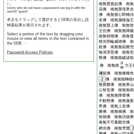
南無寶蓋起佛 南無
い。
Users who do not have a password can log in with the
花佛 南無寶境界光
userID "guest".
佛 南無發心即轉法
本文をドラッグして選択するとDDBの見出し語
名佛 南無迦陵伽王
検索結果が表示されます。
南無寶上佛 南無智
王住佛 南無無障礙
Select a portion of the text by dragging your
南無智積佛 南無發
mouse to view all terms in the text contained in
積光明輪威徳佛 南
the DDB. ・
延佛 南無無垢雞兜
Password Access Policies
無清淨意佛 南無安
惟佛 南無能破諸怨
丹
佛 南無積
力王
稱
彌留佛 南無種種色
2
佛 南無能轉能
無寶勝佛 南無香山
心智見佛 南無無相
佛 南無無障聲佛 
不動勢佛 南無迦葉
界佛 南無上首佛 
勝佛 南無稱佛 南
智徳佛 南無功徳乘
南無不可量雞兜佛 
網光佛 南無梵聲
勝佛 南無一切法無