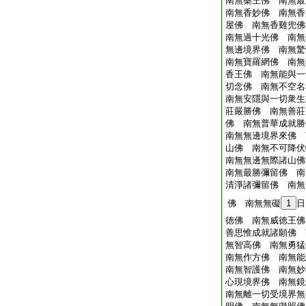
南無藥王佛 南無最
南無香妙佛 南無香
屋佛 南無香雞兜佛
南無過十光佛 南無
無邊境界佛 南無驚
南無寶羅網佛 南無
香王佛 南無能與一
切念佛 南無不空名
南無安隱與一切衆生
莊嚴勝佛 南無善莊
佛 南無普華成就勝
南無無邊境界來佛 
山佛 南無不可降伏
南無無邊無際諸山佛
南無最勝彌留佛 南
清淨諸彌留佛 南無
佛 南無無礙
1
日
徳佛 南無威徳王佛
善思惟成就諸願佛 
無智高佛 南無勇猛
南無作方佛 南無能
南無智護佛 南無妙
心現境界佛 南無鏡
南無離一切受境界無