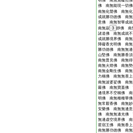
明佛 南無無礙照佛
佛 南無能現一切佛
南無化聲佛 南無化
成就勝功徳佛 南無
意佛 南無智華成就
南無寂
3
靜佛 南
諸道佛 南無成就不
成就勝境界佛 南無
障礙香光明佛 南無
勝功徳佛 南無無邊
山堅佛 南無勝香須
南無普見佛 南無得
南無火燈佛 南無勢
南無金剛生佛 南無
力稱佛 南無無畏上
南無波婆娑佛 南無
嚴佛 南無寶蓋佛 
邊境界不空稱佛 南
明佛 南無種種華佛
無常厭香佛 南無妙
安樂佛 南無無邊意
佛 南無無邊光佛 
無邊虚空境界佛 南
星宿王佛 南無香上
南無勝功徳佛 南無