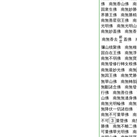
佛 南無香山佛 南
固衆生佛 南無妙勝
界勝王佛 南無勝精
南無善星宿王佛 南
光明佛 南無光明山
南無妙蓋佛 南無香
郷
南無香去
蓋佛 
雲
彌山積聚佛 南無種
固自在王佛 南無淨
南無不弱佛 南無寶
南無發修行轉女根佛
南無最妙光佛 南無
無因王佛 南無梵勝
無華山佛 南無轉胎
無斷諸念佛 南無發
行佛 南無善住佛 
山佛 南無無邊身佛
南無光明輪佛 南無
無降伏一切諸怨佛 
南無不可量華佛 南
不可
3
量聲佛 南
勝佛 南無不離二佛
可量佛華光明佛 南