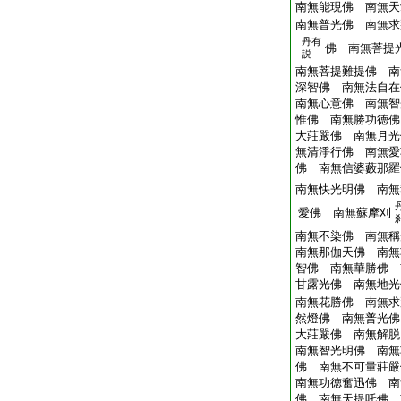
南無能現佛 南無天
南無普光佛 南無求
丹有
佛 南無菩提
説
南無菩提難提佛 南
深智佛 南無法自在
南無心意佛 南無智
惟佛 南無勝功徳佛
大莊嚴佛 南無月光
無清淨行佛 南無愛
佛 南無信婆藪那羅
南無快光明佛 南無
愛佛 南無蘇摩刈
南無不染佛 南無稱
南無那伽天佛 南無
智佛 南無華勝佛 
甘露光佛 南無地光
南無花勝佛 南無求
然燈佛 南無普光佛
大莊嚴佛 南無解脱
南無智光明佛 南無
佛 南無不可量莊嚴
南無功徳奮迅佛 南
佛 南無天提吒佛 