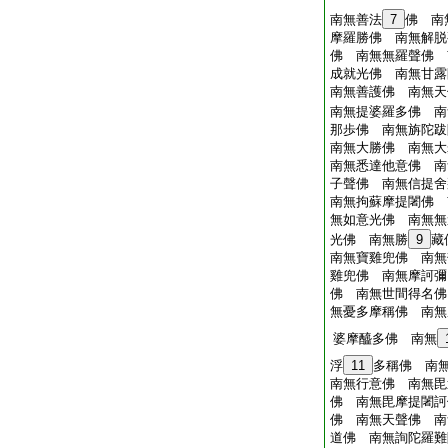
南無善法
7
佛 南
摩羅勝佛 南無解脱
佛 南無無羅聲佛 
成就光佛 南無甘露
南無善護佛 南無天
南無提婆羅多佛 南
那歩佛 南無旃陀跋
南無大勝佛 南無大
南無悉達他意佛 南
子聲佛 南無信提舍
南無拘蘇摩提闍佛 
無如意光佛 南無無
光佛 南無勝
9
藏
南無寶雞兜佛 南無
雞兜佛 南無摩訶彌
佛 南無世間得名佛
無憂多摩稱佛 南無
婆摩醯多佛 南無
浮
11
多稱佛 南
南無行意佛 南無毘
佛 南無毘摩提闍訶
佛 南無天聲佛 南
道佛 南無詢陀羅難