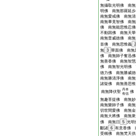
無攝取光明佛 南無
明佛 南無那羅延歩
南無愛戒佛 南無清
南無畢竟智佛 南無
佛 南無能思惟忍佛
不動因佛 南無天華
南無普威徳佛 南無
首佛 南無思惟義
無
3
華面佛 南無
佛 南無師子奮迅佛
無善香佛 南無智慧
佛 南無智光明佛 
徳力佛 南無勝威徳
南無勝清淨佛 南無
諸疑佛 南無善思惟
丹本
南無降伏聖
佛
有信
無趣菩提佛 南無妙
南無樂師子佛 南無
切世間愛佛 南無金
南無大將佛 南無衆
佛 南無日
5
光明
斷諸
6
有意香佛 
受稱佛 南無梵天供