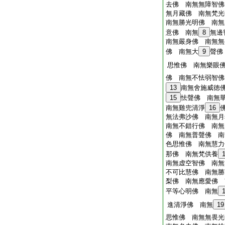
去佛 南無無障智佛
無月藏佛 南無梵光
南無勝光明佛 南無
意佛 南無
8
無邊
南無嚴身佛 南無無
佛 南無大
9
聲佛
思惟佛 南無樂眼
佛 南無不怯弱智佛
13
南無舍施威
15
怯聲佛 南無
南無雞兜清淨
16
無法弗沙佛 南無月
南無不錯行佛 南無
佛 南無普聲佛 南
色思惟佛 南無慧力
那佛 南無梵供養
南無虚空智佛 南無
不可比慧佛 南無勝
梨佛 南無應愛佛 
平等心明佛 南無
進清淨佛 南無
19
思惟佛 南無無畏光