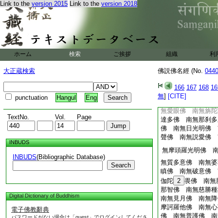
Link to the
version 2015
Link to the
version 2018
無稱
8
聖佛 南無
無普清淨佛 南無摩
訶應佛 南無憂多那
惟佛 南無愛供養佛
無
9
尼彌佛 南無
ホーム
検索
ご挨拶
組織
利
南無出智佛 南無勝
婆
佛 南無彌
1
大正蔵検索
佛説佛名經 (No.
044
佛 南無聲拘吒佛 
無天國土佛 南無師
166
167
168
16
阿難陀波頗佛 南無
無
]
[CITE]
punctuation
Hangul
Eng
王佛 南無勝雞兜佛
無愛眼佛 南無旃陀
TextNo.
Vol.
Page
達多佛 南無那刹多
佛 南無日光明佛 
聲佛 南無説愛佛 
INBUDS
無摩頭羅光明佛 
INBUDS
(Bibliographic Database)
無質多意佛 南無婆
Search
瞋佛 南無破意佛 
伽陀
2
畏佛 南無
那智佛 南無慈勝種
Digital Dictionary of Buddhism
南無見月佛 南無降
摩訶羅他佛 南無心
電子佛教辭典
佛 南無普護佛 南
パスワードがない場合は「guest」でログインしてくださ