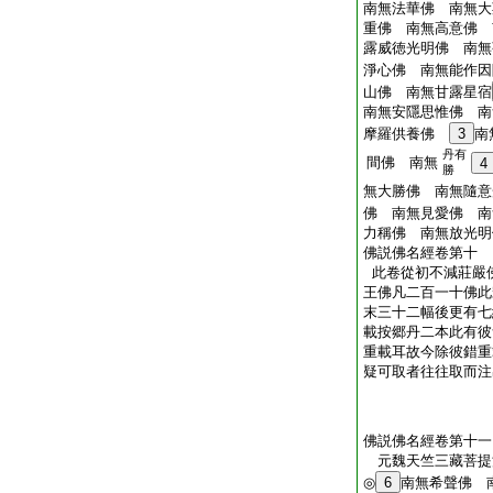
南無法華佛 南無大
重佛 南無高意佛 
露威徳光明佛 南無
淨心佛 南無能作
山佛 南無甘露星宿
南無安隱思惟佛 南
摩羅供養佛
3
南
丹有
間佛 南無
4
勝
無大勝佛 南無隨意
佛 南無見愛佛 南
力稱佛 南無放光明
佛説佛名經卷第十
此卷從初不減莊嚴
王佛凡二百一十佛此
末三十二幅後更有七
載按郷丹二本此有彼
重載耳故今除彼錯重
疑可取者往往取而注
佛説佛名經卷第十一
元魏天竺三藏菩
◎
6
南無希聲佛 