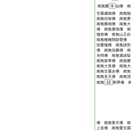
南無勝
9
仙佛 南
甘露威徳佛 南無能
南無信智佛 南無實
南無勝相佛 南無大
佛 南無廣地佛 南
愧智佛 南無山王自
南無種種間錯聲佛 
捨憂惱佛 南無諸世
佛 南無信勝佛 南
光明佛 南無過諸疑
南無新華佛 南無勝
南無大長佛 南無大
南無甘露歩佛 南無
南無見天佛 南無清
南無
12
斛華佛 
佛 南無善天佛 南
上首佛 南無愛甘露