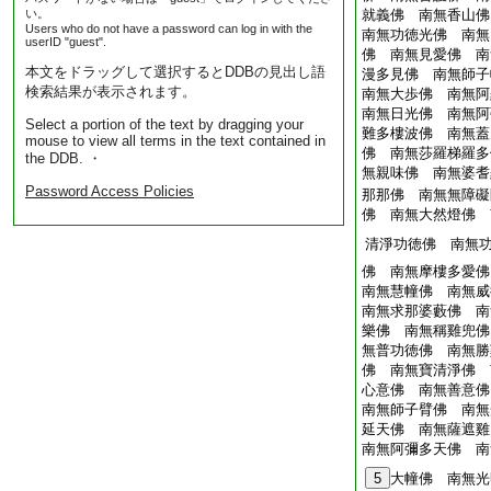
い。
就義佛 南無香山佛
Users who do not have a password can log in with the
南無功徳光佛 南無
userID "guest".
佛 南無見愛佛 南
本文をドラッグして選択するとDDBの見出し語
漫多見佛 南無師子
検索結果が表示されます。
南無大歩佛 南無阿
南無日光佛 南無阿
Select a portion of the text by dragging your
難多樓波佛 南無蓋
mouse to view all terms in the text contained in
佛 南無莎羅梯羅多
the DDB. ・
無親味佛 南無婆耆
Password Access Policies
那那佛 南無無障礙
佛 南無大然燈佛 
清淨功徳佛 南無
佛 南無摩樓多愛佛
南無慧幢佛 南無威
南無求那婆藪佛 南
樂佛 南無稱雞兜佛
無普功徳佛 南無勝
佛 南無寶清淨佛 
心意佛 南無善意佛
南無師子臂佛 南無
延天佛 南無薩遮雞
南無阿彌多天佛 南
5
大幢佛 南無光