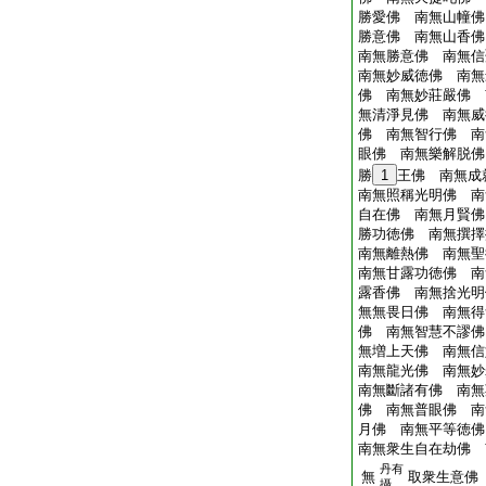
勝愛佛 南無山幢佛
勝意佛 南無山香佛
南無勝意佛 南無信
南無妙威徳佛 南無
佛 南無妙莊嚴佛 
無清淨見佛 南無威
佛 南無智行佛 南
眼佛 南無樂解脱佛
勝
1
王佛 南無成
南無照稱光明佛 南
自在佛 南無月賢佛
勝功徳佛 南無撰擇
南無離熱佛 南無聖
南無甘露功徳佛 南
露香佛 南無捨光明
無無畏日佛 南無得
佛 南無智慧不謬佛
無増上天佛 南無信
南無龍光佛 南無妙
南無斷諸有佛 南無
佛 南無普眼佛 南
月佛 南無平等徳佛
南無衆生自在劫佛 
丹有
無
取衆生意佛
攝