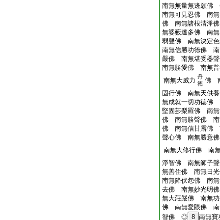
南無無量無邊願佛 
南無可見忍佛 南無
佛 南無諸根清淨佛
無婆藪達多佛 南無
弱聲佛 南無決定色
南無信勝功徳佛 南
嚴佛 南無堪受器聲
南無勝愛佛 南無普
丹
南無大威力
佛 
徳
固行佛 南無天供養
無成就一切功徳佛 
堅固莎梨羅佛 南無
佛 南無勝聲佛 南
佛 南無信甘露佛 
聲心佛 南無勝意佛
南無大修行佛 南
淨智佛 南無師子聲
無善住佛 南無日光
南無降伏怨佛 南無
去佛 南無妙光明佛
無大莊嚴佛 南無功
佛 南無愛眼佛 南
智佛 ◎
8
南無寶