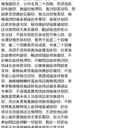
:
種無礙辯才。云何名爲二十四種。所謂迅疾
:
辯利捷辯。無礙辯無滯辯。善詞辯甚深辯。間
:
錯衆音辯勝妙莊嚴辯。無沈沒辯無畏辯。種
:
種偈讃辯修多羅縁起本事辯。能摧伏他辯
:
説差別無盡句辯。顯現微妙辯端嚴威徳辯。
:
説法無間辯天衆莊嚴辯。斷諸疑惑辯世出
:
世法辯。不錯失辯慈悲喜捨悦可衆心辯。宿
:
命通辯佛所加持辯。善男子如是二十四種
:
辯。修二十四種業而得成就。何者二十四種
:
業。所謂不逆師長教誨故獲迅疾辯。往來無
:
諂故獲得利捷辯。離諸煩惱故得無礙辯。不
:
好雜住故得無滯辯。不離間語故得善詞辯。
:
悟縁生故得甚深辯。以種種施故得間錯衆
:
音辯。嚴飾如來塔廟故得勝妙莊嚴辯。不捨
:
菩提心故得無沈沒辯。善護戒蘊故得無畏
:
辯。施種種幢幡鈴蓋故得説種種偈讃辯。承
:
事恭敬種種捨施諸師長故得説修多羅縁起
:
本事辯。不逼惱貧匱有情故得能摧伏他辯。
:
施無盡寶藏令他入法故得説差別無盡句
:
辯。所説眞實無麁獷故得顯現微妙辯。不輕
:
毀尊教及離間他人故得端嚴威徳辯。於自
:
得法住持故得説法無間辯。不謗毀他以歡
:
喜心施所愛物故得天衆莊嚴辯。於法不師
:
拳如聞説故得斷一切疑辯。觀於一切皆如
:
師長不加逼惱施病者藥故得世出世法辯。