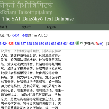
:
成就有情不懈倦故。如是名爲修陀羅尼無忘
:
失業。復次善男子。若菩薩得是陀羅尼已。於
:
佛所説悉能遍持令不忘失。謂所聞法無有
:
忘失。以念不忘。以捨覺悟以慧照了。入於一
:
切無盡文字。得諸言音隨類善解智。得無礙
:
辯演説無滯智。於了義經入理趣智。不了義
用条件
使い方
English
:
經入理趣智。入於世俗無盡説智。入於勝義
:
不斷説智。於正斷精進得無退智。於四神足
 (No.
0404_
不空
譯 ) in Vol. 13
:
起遊戲智。於諸根中得差別智。於諸力中得
:
無動智。於七覺支得開悟智。於八聖道得入
3
624
625
626
627
628
629
630
631
632
633
634
635
[行番号:
有
/
無
] [
:
理智。於奢摩他得心住智。於毘鉢舍那得法
:
決擇智。於智解脱得隨順智。於諸辯説得深
:
入智。於諸神通得生起智。於諸波羅蜜得分
:
別智。於四攝法得隨機智。於諸音聲得語路
:
智。於決定法得決擇智。於諸經義得無間斷
:
智。於諸文字得無盡智。於諸有情得歡喜智。
:
於求法者得稱根説法智。於佛所説得念總
:
持智。於一切文字得入詞句智。於諸垢淨得
:
如實覺智。於諸業縁得悟果報智。於一切法
:
得光明無翳智。是名陀羅尼。得陀羅尼平等
:
身語心者。能雨無盡法。能息諸煩惱。能生一
:
切諸佛法故。由得此陀羅尼甚深理故。常無
:
忘失。是故名爲菩薩得陀羅尼無忘法行。善
:
男子云何菩薩。獲得如來加持無礙辯才。善
:
男子若菩薩常蒙如來之所加持。得二十四