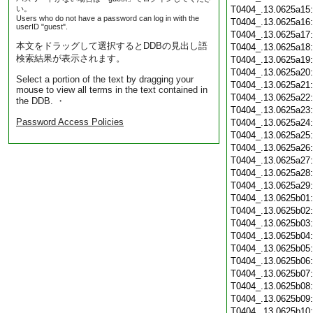
い。
T0404_.13.0625a15
Users who do not have a password can log in with the
T0404_.13.0625a16
userID "guest".
T0404_.13.0625a17
本文をドラッグして選択するとDDBの見出し語
T0404_.13.0625a18
検索結果が表示されます。
T0404_.13.0625a19
T0404_.13.0625a20
Select a portion of the text by dragging your
T0404_.13.0625a21
mouse to view all terms in the text contained in
T0404_.13.0625a22
the DDB. ・
T0404_.13.0625a23
Password Access Policies
T0404_.13.0625a24
T0404_.13.0625a25
T0404_.13.0625a26
T0404_.13.0625a27
T0404_.13.0625a28
T0404_.13.0625a29
T0404_.13.0625b01
T0404_.13.0625b02
T0404_.13.0625b03
T0404_.13.0625b04
T0404_.13.0625b05
T0404_.13.0625b06
T0404_.13.0625b07
T0404_.13.0625b08
T0404_.13.0625b09
T0404_.13.0625b10