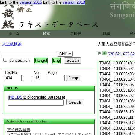
Link to the
version 2015
Link to the
version 2018
T0404_.13.0624c19
T0404_.13.0624c20
T0404_.13.0624c21
T0404_.13.0624c22
T0404_.13.0624c23
T0404_.13.0624c24
ホーム
検索
ご挨拶
組織
利
T0404_.13.0624c25
T0404_.13.0624c26
大正蔵検索
大集大虚空藏菩薩所問經
T0404_.13.0624c27
T0404_.13.0624c28
620
621
622
62
T0404_.13.0624c29
punctuation
Hangul
Eng
T0404_.13.0625a01
T0404_.13.0625a02
TextNo.
Vol.
Page
T0404_.13.0625a03
T0404_.13.0625a04
T0404_.13.0625a05
INBUDS
T0404_.13.0625a06
T0404_.13.0625a07
INBUDS
(Bibliographic Database)
T0404_.13.0625a08
Search
T0404_.13.0625a09
T0404_.13.0625a10
T0404_.13.0625a11
Digital Dictionary of Buddhism
T0404_.13.0625a12
T0404_.13.0625a13
電子佛教辭典
T0404_.13.0625a14
パスワードがない場合は「guest」でログインしてくださ