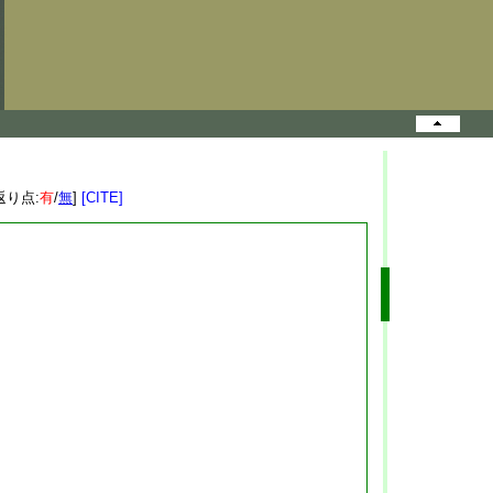
返り点:
有
/
無
]
[CITE]