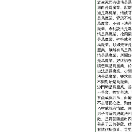
於生死而有疲倦是爲
迴向是爲魔業。厭離
過是爲魔業。憎嫉菩
是爲魔業。背恩不報
爲魔業。不敬正法是
魔業。希利説法是爲
情是爲魔業。捨四攝
是爲魔業。輕持戒者
爲魔業。順縁覺乘是
魔業。厭離有爲是爲
情是爲魔業。所聞好
是爲魔業。好懷諂誑
獷惡罵是爲魔業。於
自法是爲魔業。少聞
法是爲魔業。樂求非
不樂對治是爲魔業。
沙門垢是爲魔業。善
不善業。捨於善法。
菩薩成就四法。而能
不忘菩提心故。勤修
巧智成就有情故。住
男子菩薩若與此法相
敵。是爲菩薩超出四
善男子云何菩薩。積
有情作所依止。善男