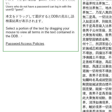
い。
界蘊界性法界無二。
Users who do not have a password can log in with the
界性法界無二。地水
userID "guest".
界無二。乃至八萬四
本文をドラッグして選択するとDDBの見出し語
無二是爲。一切法法
検索結果が表示されます。
入如是法界。則能見
男子是爲菩薩入法界
Select a portion of the text by dragging your
善男子云何菩薩。意
mouse to view all terms in the text contained in
大乘無有傾動。善男
the DDB. ・
意樂堅固猶若金剛。
Password Access Policies
何十二。所謂菩提心
於施戒忍精進禪定般
不壞故。四攝法不壞
淨佛國土不壞故。不
足善根不壞故。爲莊
壞故。爲護正法棄捨
迴施一切有情不壞故
故。善男子若菩薩。
知爾時名爲成就堅固
剛寶能摧諸寶自體不
固意樂。能摧一切有
壞。善男子是爲菩薩
此大乘無有傾動。善
界。清淨如佛境界。
界。離於境界一切清
佛境界悉清淨故。而