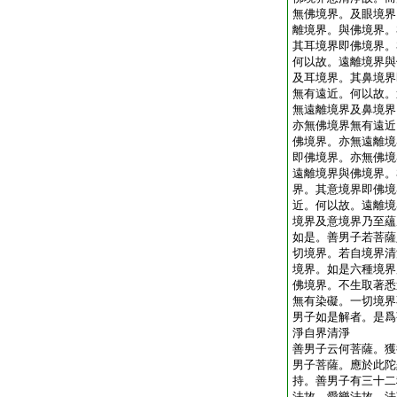
無佛境界。及眼境界
離境界。與佛境界。
其耳境界即佛境界。
何以故。遠離境界與
及耳境界。其鼻境界
無有遠近。何以故。
無遠離境界及鼻境界
亦無佛境界無有遠近
佛境界。亦無遠離境
即佛境界。亦無佛境
遠離境界與佛境界。
界。其意境界即佛境
近。何以故。遠離境
境界及意境界乃至蘊
如是。善男子若菩薩
切境界。若自境界清
境界。如是六種境界
佛境界。不生取著悉
無有染礙。一切境界
男子如是解者。是爲
淨自界清淨
善男子云何菩薩。獲
男子菩薩。應於此陀
持。善男子有三十二
法故。愛樂法故。法