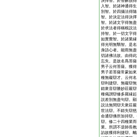
決擇智。於智解脱得
入智。於諸神通得生
別智。於四攝法得隨
智。於決定法得決擇
智。於諸文字得無盡
於求法者得稱根説法
持智。於一切文字得
如實覺智。於諸業縁
得光明無翳智。是名
身語心者。能雨無盡
切諸佛法故。由得此
忘失。是故名爲菩薩
男子云何菩薩。獲得
男子若菩薩常蒙如來
種無礙辯才。云何名
辯利捷辯。無礙辯無
錯衆音辯勝妙莊嚴辯
種偈讃辯修多羅縁起
説差別無盡句辯。顯
説法無間辯天衆莊嚴
世法辯。不錯失辯慈
命通辯佛所加持辯。
辯。修二十四種業而
業。所謂不逆師長教
諂故獲得利捷辯。離