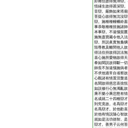
好雜住故得無滯辯。
悟縁生故得甚深辯。
音辯。嚴飾如來塔廟
菩提心故得無沈沒辯
辯。施種種幢幡鈴蓋
事恭敬種種捨施諸師
本事辯。不逼惱貧匱
施無盡寶藏令他入法
辯。所説眞實無麁獷
毀尊教及離間他人故
得法住持故得説法無
喜心施所愛物故得天
拳如聞説故得斷一切
師長不加逼惱施病者
不求他過常自省察故
心觀諸有情置涅槃道
名聞故得慈悲喜捨悦
如説修行心無濁亂故
乘不樂小乘悲愍有情
名成就二十四種辯才
到究竟故。名爲辯才
名爲辯才。於他歡喜
於他有情説隨心智故
就如是法功徳智。是
辯才。善男子云何菩