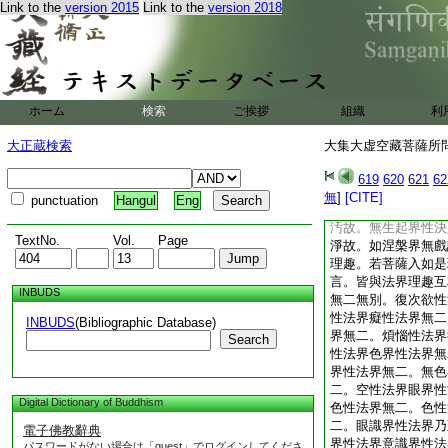
Link to the
version 2015
Link to the
version 2018
如無能壞亂。譬如有
無有破壞。如是一切
眞如無有斷壞。菩薩
法以眞如印印之。不
菩薩以如來印。印於
善男子云何菩薩。入
ホーム
検索
ご挨拶
組織
利
切法與諸法界。互相
亦名離欲界離一切塵
大正蔵検索
大集大虚空藏菩薩所問經
集故。不相違界本無
來界無礙故。無住界
619
620
621
62
平等故。無我界本來
無
]
[CITE]
punctuation
Hangul
Eng
義故。無了別界無所
汚故。無生起界性決
TextNo.
Vol.
Page
淨故。如涅槃界無戲
理趣。若菩薩入如是
言。皆與法界理趣互
INBUDS
無二無別。復次欲性
性法界癡性法界無二
INBUDS
(Bibliographic Database)
界無二。煩惱性法界
Search
性法界色界性法界無
界性法界無二。無色
二。空性法界眼界性
Digital Dictionary of Buddhism
色性法界無二。色性
二。眼識界性法界乃
電子佛教辭典
界性法界意識界性法
パスワードがない場合は「guest」でログインしてくださ