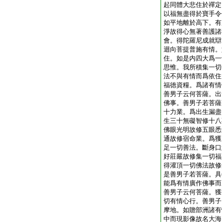
起同體大悲住於禪定
以福無盡得於寶手令
如平地離於高下。有
淨故得心無著善護諸
會。得陀羅尼成就辯
迴向菩提普施有情。
住。如是内四大爲一
思惟。我所積集一切
法不與有情而爲依住
福徳資糧。爲諸有情
善男子云何菩薩。出
佛事。善男子若菩薩
十力業。爲出生漏盡
生三十無礙智修十八
佛眼光明故修五眼悉
通故修宿命業。爲獲
足一切善法。斷身口
好莊嚴故修集一切福
得灌頂一切佛法故修
是善男子若菩薩。具
能爲有情廣作佛事而
善男子云何菩薩。獲
切有情心行。善男子
摩地。如贍部洲諸有
中而現影像故名大海