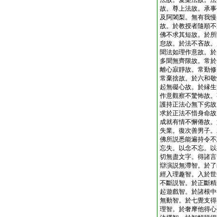
故。尊上法故。承事
及阿闍梨。無有我慢
故。於教授者隨順不
佛不求其短故。於所
怠故。於法不吝故。
聞法如理作意故。於
多聞無齊限故。常於
離心寂靜故。常勤修
常棄捨故。於六和敬
起無礙心故。於縁生
作意觀察不驚怖故。
護持正法心無下劣故
求於正法不惜身命故
成就有情不懈倦故。
失業。復次善男子。
佛所説悉能遍持令不
忘失。以念不忘。以
切無盡文字。得諸言
辯演説無滯智。於了
經入理趣智。入於世
不斷説智。於正斷精
起遊戲智。於諸根中
無動智。於七覺支得
理智。於奢摩他得心