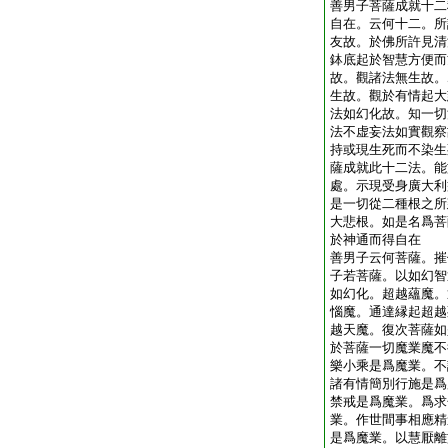
善男子菩薩成就十二
自在。云何十二。所
友故。於佛所許見清
鉢底起於智慧方便而
故。觀諸法無生故。
生故。觀於有情起大
法如幻化故。知一切
法不虚妄法如實觀察
持或現生死而不染生
薩成就此十二法。能
處。示現受身廣大利
是一切從二種根之所
大悲根。如是名爲菩
於神通而得自在
善男子云何菩薩。摧
子若菩薩。以如幻智
如幻化。超越蘊魔。
惱魔。通達縁起超越
越天魔。復次菩薩如
於菩薩一切魔業魔不
樂小乘是爲魔業。不
諸有情簡別行施是爲
禁戒是爲魔業。爲求
業。作世間事相應精
是爲魔業。以慧厭離