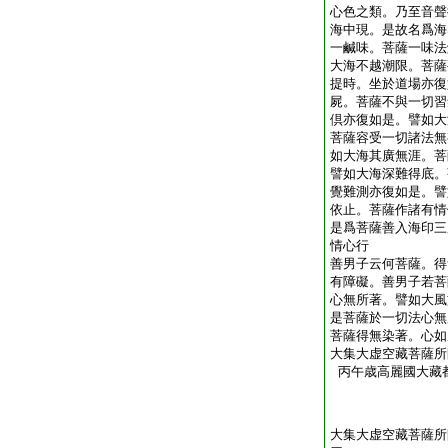
心色之類。乃至音聲
海中現。是故名爲海
一鹹味。菩薩一味法
大海不越潮限。菩薩
提時。坐於道場亦復
屍。菩薩不與一切習
倶亦復如是。譬如大
菩薩容受一切諸法無
如大海其廣無涯。菩
譬如大海深難得底。
覺難測亦復如是。譬
依止。菩薩作諸有情
是爲菩薩善入海印三
情心行
善男子云何菩薩。得
有障礙。善男子若菩
心無所著。譬如大風
是菩薩於一切法心無
菩薩得無染著。心如
大集大虚空藏菩薩所
丙午歳高麗國大藏
大集大虚空藏菩薩所