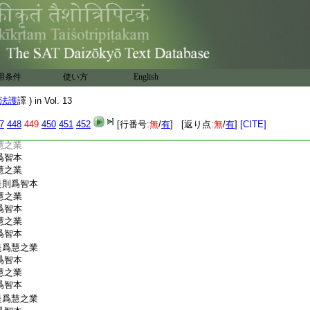
爲智本
慧之業
爲智本
慧之業
爲智本
慧之業
用条件
使い方
English
爲智本
慧之業
法護
譯 ) in Vol. 13
爲智本
慧之業
7
448
449
450
451
452
[行番号:
無
/
有
] [返り点:
無
/
有
]
[CITE]
則爲智本
慧之業
爲智本
慧之業
是則爲智本
慧之業
爲智本
慧之業
爲智本
是爲慧之業
爲智本
慧之業
爲智本
是爲慧之業