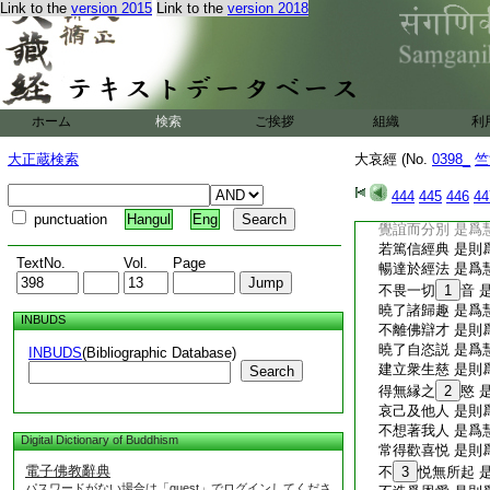
Link to the
version 2015
Link to the
version 2018
不猗於壽命 是則
所念如法教 是爲
求觀物無常 是則
於是知無生 是爲
信脱萬物苦 是則
諸法悉無爲 是爲
ホーム
検索
ご挨拶
組織
利
解諸法無我 是則
其性以清淨 是爲
大正蔵検索
大哀經 (No.
0398_
竺
信脱泥洹寂 是則
衆生永滅度 是爲
444
445
446
44
觀察其＊誼理 是
punctuation
Hangul
Eng
覺誼而分別 是爲
若篤信經典 是則
TextNo.
Vol.
Page
暢達於經法 是爲
不畏一切
1
音 
曉了諸歸趣 是爲
INBUDS
不離佛辯才 是則
曉了自恣説 是爲
INBUDS
(Bibliographic Database)
建立衆生慈 是則
Search
得無縁之
2
愍 
哀己及他人 是則
不想著我人 是爲
Digital Dictionary of Buddhism
常得歡喜悦 是則
電子佛教辭典
不
3
悦無所起 
パスワードがない場合は「guest」でログインしてくださ