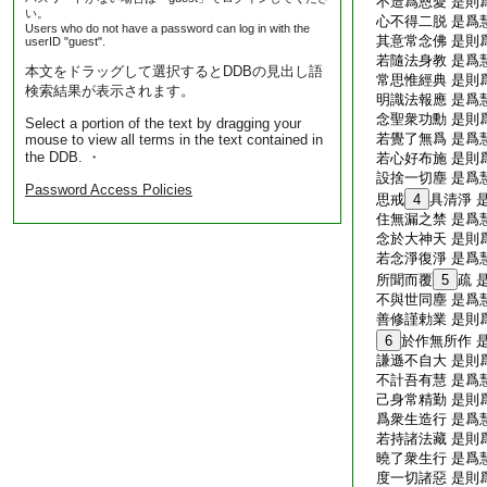
不造爲恩愛 是則
い。
心不得二脱 是爲
Users who do not have a password can log in with the
其意常念佛 是則
userID "guest".
若隨法身教 是爲
本文をドラッグして選択するとDDBの見出し語
常思惟經典 是則
検索結果が表示されます。
明識法報應 是爲
念聖衆功勳 是則
Select a portion of the text by dragging your
若覺了無爲 是爲
mouse to view all terms in the text contained in
the DDB. ・
若心好布施 是則
設捨一切塵 是爲
Password Access Policies
思戒
4
具清淨 
住無漏之禁 是爲
念於大神天 是則
若念淨復淨 是爲
所聞而覆
5
疏 
不與世同塵 是爲
善修謹勅業 是則
6
於作無所作 
謙遜不自大 是則
不計吾有慧 是爲
己身常精勤 是則
爲衆生造行 是爲
若持諸法藏 是則
曉了衆生行 是爲
度一切諸惡 是則