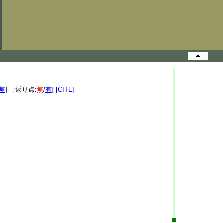
無
] [返り点:
無
/
有
]
[CITE]