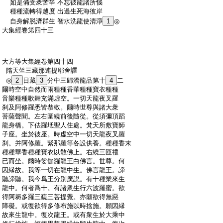
:
如是備受衆苦辛 不忘彼龍諸所惱
:
種種流轉得越度 出過生死海彼岸
:
自身解脱濟群生 智水洗龍使清淨
1
◎
:
大集經卷第四十三
:
大方等大集經卷第四十四
:
隋天竺三藏那連提耶舍譯
:
◎
2
日藏
3
分中三歸濟龍品第十
4
二
:
爾時空中自然而雨種種香華種種寶衣種種
:
音樂種種歌舞充滿虚空。一切天龍夜叉羅
:
刹及阿修羅悉皆恭敬。爾時世尊與諸大衆
:
菩薩聲聞。左右圍繞前後隨從。從須彌頂蹈
:
龍身橋。下佉羅坻聖人住處。梵天所敷寶師
:
子座。坐於彼座。時虚空中一切天龍夜叉羅
:
刹。并阿修羅。緊那羅等各設供養。種種香末
:
種種華香種種寶衣以散佛上。右繞三匝禮
:
已而坐。爾時娑伽羅龍王白佛言。世尊。何
:
因縁故。我等一切在龍中生。佛言龍王。諦
:
聽諦聽。我今爲王分別廣説。有十種業來生
:
龍中。何者爲十。有諸衆生行六波羅蜜。欲
:
得阿耨多羅三藐三菩提覺。亦願欲得無惡
:
障礙。或復欲得多修布施以時捨施。願因縁
:
故來生龍中。復次龍王。或有衆生於大乘中