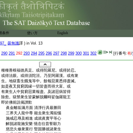
用条件
使い方
English
97_
曇無讖
譯 ) in Vol. 13
290
291
292
293
294
295
296
297
298
299
300
301
302
[行番号:
有
/
:
種種善根福徳具足。或得陀羅尼。或得於忍。
:
或得法眼。或得須陀洹。乃至阿羅漢。或有衆
:
生。地獄畜生餓鬼等中。餘報惡業悉得盡滅。
:
如是夜叉貧窮因縁一切皆盡而得大富。或
:
有衆生人中貧窮惡業報盡。及諸惡病皆得
:
除愈。獄禁衆生皆蒙解脱爾時娑伽羅龍王
:
即於佛前説偈讃歎
:
眞金離垢滿月面 清淨行具最勝田
:
三界天人龍中尊 能去衆生濁垢惱
:
施戒忍辱及精進 成就眞實平等心
:
解脱諸龍施安樂 憶念往昔誓願力
:
慈悲久修衆業行 堅固勝彼諸衆生