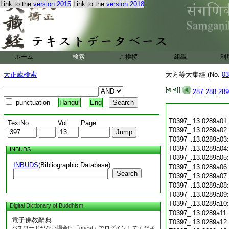
Link to the
version 2015
Link to the
version 2018
ホーム
検索
ご挨拶
組織
利
大正蔵検索
大方等大集經 (No.
03
287
288
289
punctuation
Hangul
Eng
T0397_.13.0289a01
TextNo.
Vol.
Page
T0397_.13.0289a02
T0397_.13.0289a03
T0397_.13.0289a04
INBUDS
T0397_.13.0289a05
INBUDS
(Bibliographic Database)
T0397_.13.0289a06
Search
T0397_.13.0289a07
T0397_.13.0289a08
T0397_.13.0289a09
T0397_.13.0289a10
Digital Dictionary of Buddhism
T0397_.13.0289a11
電子佛教辭典
T0397_.13.0289a12
パスワードがない場合は「guest」でログインしてくださ