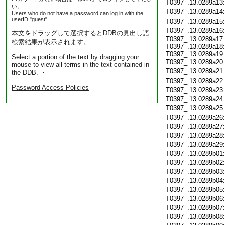
T0397_.13.0289a13
い。
T0397_.13.0289a14
Users who do not have a password can log in with the
userID "guest".
T0397_.13.0289a15
T0397_.13.0289a16
本文をドラッグして選択するとDDBの見出し語
T0397_.13.0289a17:
検索結果が表示されます。
T0397_.13.0289a18:
T0397_.13.0289a19:
Select a portion of the text by dragging your
T0397_.13.0289a20
mouse to view all terms in the text contained in
T0397_.13.0289a21
the DDB. ・
T0397_.13.0289a22
Password Access Policies
T0397_.13.0289a23
T0397_.13.0289a24
T0397_.13.0289a25
T0397_.13.0289a26
T0397_.13.0289a27
T0397_.13.0289a28
T0397_.13.0289a29
T0397_.13.0289b01
T0397_.13.0289b02
T0397_.13.0289b03
T0397_.13.0289b04
T0397_.13.0289b05
T0397_.13.0289b06
T0397_.13.0289b07
T0397_.13.0289b08