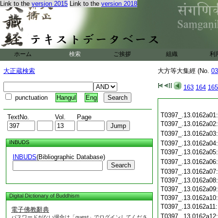
Link to the
version 2015
Link to the
version 2018
ホーム
検索
ご挨拶
組織
利
大正蔵検索
大方等大集經 (No.
03
163
164
165
punctuation
Hangul
Eng
T0397_.13.0162a01
TextNo.
Vol.
Page
T0397_.13.0162a02
T0397_.13.0162a03
INBUDS
T0397_.13.0162a04
T0397_.13.0162a05
INBUDS
(Bibliographic Database)
T0397_.13.0162a06
Search
T0397_.13.0162a07
T0397_.13.0162a08
T0397_.13.0162a09
Digital Dictionary of Buddhism
T0397_.13.0162a10
T0397_.13.0162a11
電子佛教辭典
T0397_.13.0162a12
パスワードがない場合は「guest」でログインしてくださ