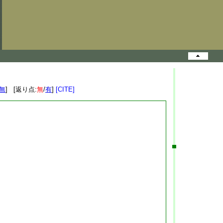
無
] [返り点:
無
/
有
]
[CITE]