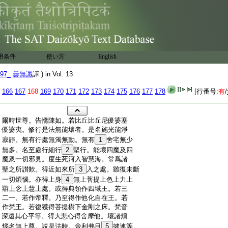
用条件
使い方
English
97_
曇無讖
譯 ) in Vol. 13
166
167
168
169
170
171
172
173
174
175
176
177
178
[行番号:
有
/
:
爾時世尊。告憍陳如。若比丘比丘尼優婆塞
:
優婆夷。修行是法無能壞者。是名施光能淨
:
寂靜。無有行處無濁無動。無有
1
舍宅無少
:
無多。名至處行細行
2
堅行。能壞四魔及四
:
魔衆一切邪見。度生死河入智慧海。常爲諸
:
聖之所讃歎。得近如來所
3
入之處。雖復未斷
:
一切煩惱。亦得上身
4
無上菩提上色上力上
:
辯上念上慧上處。或得典領作四域王。若三
:
二一。若作帝釋。乃至得作他化自在王。若
:
作梵王。若復獲得菩提樹下金剛之床。梵音
:
深遠其心平等。得大悲心得舍摩他。壞諸煩
:
惱名無上尊。説是法時。舍利弗目
5
揵連等。