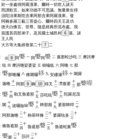
:
於一坐處得阿羅漢果。爾時一切世人諸天
:
而讃歎言。如來功徳不可思議。無量衆生得
:
須陀洹果斯陀含果阿那含果阿羅漢果。發
:
阿耨多羅三藐三菩提心。爾時四天王及功
:
徳天白佛言。世尊。隨是經典所流布處。我
:
當護其四部弟子。及其國土城邑村
6
落。諸
:
王人民
:
大方等大集經卷第二十
7
二
:
蘘那蛇沙吒
摩訶摩
一
二
三
◎
8
阿
阿
阿
:
呿
摩訶咃娑婆娑
樹喩低
阿咃
那
四
五
六
七
:
闍羅
八
九
十
那咃禰
佛闍囉
安縷瀬
十
十
十
:
迦咃
滼復婆
阿那
9
耨
10
得叉
那
一
二
三
十
十
十
:
勒叉魯遮那
陀羅尼茂
莎吒呿
四
五
六
十
十
十
二
:
闍
鞞那厠
婆那鞞哹
波囉伽啅
七
八
九
十
二十
二十
二十
:
阿那迦咃
栴茶咩脩
婆羅呿多
一
二
三
二十
二十
:
脩魯遮那
魯遮那
魯遮蛇蘘
四
五
二十
二十
:
莎訶
斯
六
七