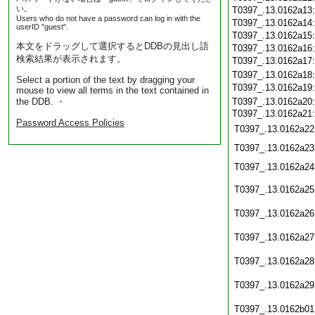
い。
T0397_.13.0162a13
Users who do not have a password can log in with the
T0397_.13.0162a14
userID "guest".
T0397_.13.0162a15
本文をドラッグして選択するとDDBの見出し語
T0397_.13.0162a16
検索結果が表示されます。
T0397_.13.0162a17
T0397_.13.0162a18
Select a portion of the text by dragging your
T0397_.13.0162a19
mouse to view all terms in the text contained in
the DDB. ・
T0397_.13.0162a20
T0397_.13.0162a21:
Password Access Policies
T0397_.13.0162a22
T0397_.13.0162a23
T0397_.13.0162a24
T0397_.13.0162a25
T0397_.13.0162a26
T0397_.13.0162a27
T0397_.13.0162a28
T0397_.13.0162a29
T0397_.13.0162b01