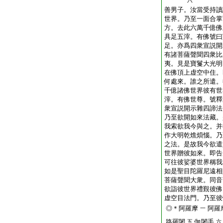
六
善男子。汝當受持讀
世界。乃至一面合掌
方。去此六萬千億佛
具足五滓。有佛號曰
足。亦爲四衆宣説開
有諸菩薩聲聞四衆比
夷。見是寶鬘大光明
在佛頂上虚空中住。
何處來。誰之所遣。
千億諸佛世界彼有世
滓。有佛世尊。號釋
衆宣説開示雜四諦法
乃至欲開如來法藏。
我索欲我今與之。并
作大明乾燋煩惱。乃
之法。是故我今欲遣
世界贈彼如來。即告
可往彼娑婆世界稱我
如是聖目陀羅尼遠相
菩薩聲聞大衆。同音
欲詣彼世界禮覲彼佛
虚空目法門。乃至彼
◎＊阿羅摩
阿羅
一
路羅闍
伽闍手
五
六