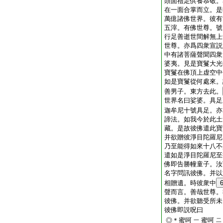
頭面禮足供養恭敬。
在一面合掌而立。是
萬億諸佛世界。彼有
五滓。有佛世尊。號
行足善逝世間解無上
世尊。亦爲四衆宣説
中有諸菩薩聲聞四衆
婆夷。見是寶鬘大光
寶鬘在佛頂上虚空中
如是寶鬘從何處來。
善男子。東方去此。
世界名曰娑婆。具足
迦牟尼十號具足。亦
諦法。如我今於此土
藏。是故彼佛遣此寶
并欲贈彼淨目陀羅尼
乃至能得如來十八不
遣如是淨目陀羅尼至
佛即告勝幢童子。汝
名字問訊彼佛。并以
相贈遺。時彼衆中
聲而言。善哉世尊。
彼佛。并欲聽受所未
彼佛即説呪曰
◎＊蜜呵
蜜呵
一
二