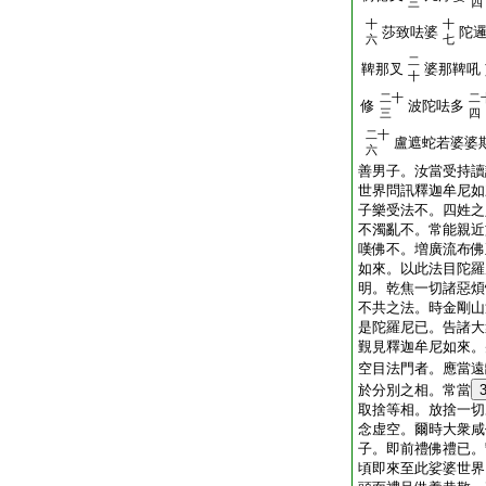
三
四
十
十
莎致呿婆
陀
六
七
二
鞞那叉
婆那鞞吼
十
二十
二
修
波陀呿多
三
四
二十
盧遮蛇若婆婆
六
善男子。汝當受持讀
世界問訊釋迦牟尼如
子樂受法不。四姓之
不濁亂不。常能親近
嘆佛不。増廣流布佛
如來。以此法目陀羅
明。乾焦一切諸惡煩
不共之法。時金剛山
是陀羅尼已。告諸大
覲見釋迦牟尼如來。
空目法門者。應當遠
於分別之相。常當
取捨等相。放捨一切
念虚空。爾時大衆咸
子。即前禮佛禮已。
頃即來至此娑婆世界