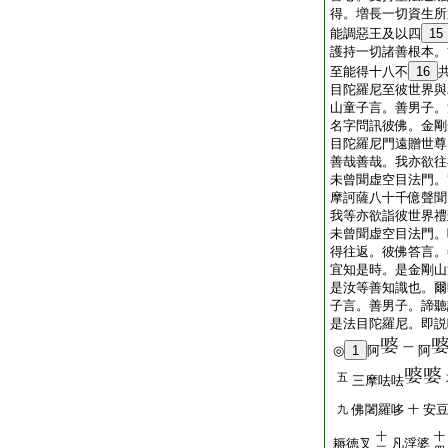
得。増長一切資生所
能調惡王及以四
15
護持一切諸善根本。
至能得十八不
16
目陀羅尼至彼世界與
山童子言。善男子。
名字問訊彼佛。金剛
目陀羅尼門遠贈世尊
善哉善哉。我亦欲往
未曾聞虚空目法門。
摩訶薩八十千億聲聞
我等亦欲詣彼世界禮
未曾聞虚空目法門。
得往返。彼佛答言。
宜知是時。是金剛山
是汝等善知識也。爾
子言。善男子。諦聽
是法目陀羅尼。即説
一
◎
1
阿
阿
五
三摩呿呿
佛闍羅哆
安
九
十
十
十
耨徳叉
凡浮婆