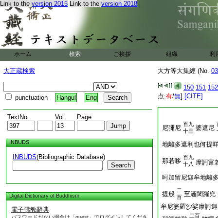
Link to the
version 2015
Link to the
version 2018
ホーム
検索
ご挨拶
組織
利
大正蔵検索
大方等大集經 (No.
03
150
151
152
点:
有
/
無
]
[CITE]
punctuation
Hangul
Eng
TextNo.
Vol.
Page
百九
尼彌尼
婆遮尼
十三
INBUDS
地離多遮利也何提
INBUDS
(Bibliographic Database)
百九
那若哆
摩訶富
十八
Search
呵加留尼迦牟地離
二
提般
至邏闍羅兜
Digital Dictionary of Buddhism
百
牟尼婆羅沙娑摩訶迦
電子佛教辭典
二百
パスワードがない場合は「guest」でログインしてくださ