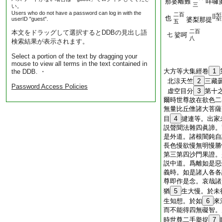
那婆離難
咩囉
三
い。
Users who do not have a password can log in with the
二百
也
userID "guest".
婆梨那提
五
二百
本文をドラッグして選択するとDDBの見出し語
娑呵
七
八
検索結果が表示されます。
Select a portion of the text by dragging your
mouse to view all terms in the text contained in
大方等大集經卷
1
the DDB. ・
北涼天竺
2
三藏
Password Access Policies
虚空目分
3
第十
爾時世尊故在欲色二
無量比丘僧諸大菩薩
目
4
揵連等。出家
説聲聞法雜四眞諦。
是外道。諸根闇鈍自
長色慢欲慢無明慢勝
第三第四沙門果證。
説中道。爲離如是惡
義時。如是諸人各各
尊即作是念。哀哉諸
猶
5
生大慢。於未
生知想。於如
6
來
而不能得四無礙智。
時世尊二手擧捉
7