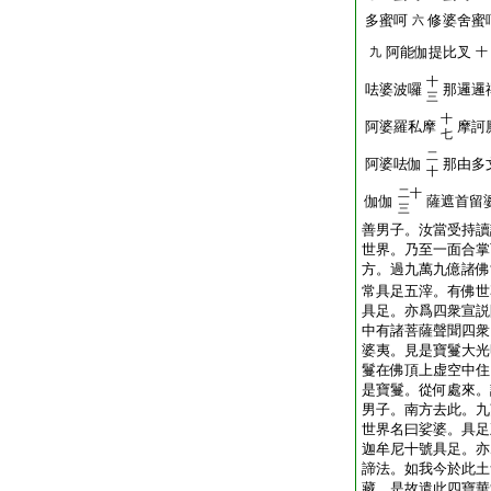
多蜜呵
修婆舍蜜
六
阿能伽提比叉
九
十
十
呿婆波囉
那邏邏
三
十
阿婆羅私摩
摩訶
七
二
阿婆呿伽
那由多
十
二十
伽伽
薩遮首留
三
善男子。汝當受持讀
世界。乃至一面合掌
方。過九萬九億諸佛
常具足五滓。有佛世
具足。亦爲四衆宣説
中有諸菩薩聲聞四衆
婆夷。見是寶鬘大光
鬘在佛頂上虚空中住
是寶鬘。從何處來。
男子。南方去此。九
世界名曰娑婆。具足
迦牟尼十號具足。亦
諦法。如我今於此土
藏。是故遣此四寶華