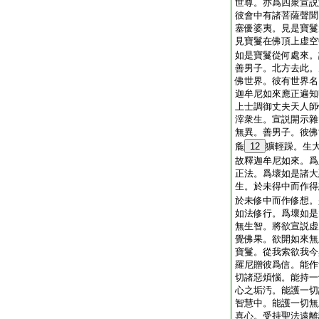
世尊。亦爲四衆宣説
彼會中有諸菩薩聲聞
塞優婆夷。見是寶鬘
見寶鬘在佛頂上虚空
如是寶鬘從何處來。
善男子。北方去此。
佛世界。彼有世界名
迦牟尼如來應正遍知
上士調御丈夫天人師
滓衆生。宣説開示雜
無異。善男子。彼佛
麁
12
獷輕躁。生
故釋迦牟尼如來。爲
正法。爲壞如是諸大
生。於未得中而作得
於未修中而作修想。
如法修行。爲壞如是
無生智。將欲宣説虚
覺佛果。欲開如來無
寶鬘。從我索欲我今
羅尼贈彼爲信。能作
切諸惡煩惱。能持一
心之垢汚。能護一切
智慧中。能護一切無
喜心。受持聖法遠離