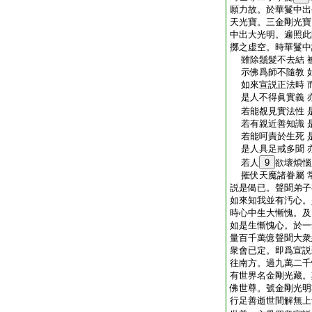
願力故。於華鬘中出
天光寶。三金剛光寶
中出大光明。遍照此
擲之虚空。時華鬘中
雖除鬚髮不去結 
示佛爲師不隨教 
如來宣説正法時 
是人不得眞實義 
若能覩見實法性 
若有親近善知識 
若能呵責於生死 
是人具足戒多聞 
若人
9
欲壞煩惱
摧伏天魔諸眷屬 
説是偈已。聲聞弟子
如來知我並有汚心。
時心中生大慚愧。及
如是生慚愧心。於一
量百千萬億聲聞大衆
衆會已定。即爲宣説
往南方。過九萬二千
有世界名金剛光藏。
佛世尊。號金剛光明
行足善逝世間解無上