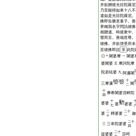
并欲贈彼光目陀羅尼
乃至能得如來十八不
遣如是光目陀羅尼。
佛即告勝意童子。善
界稱我名字問訊彼佛
相贈遺。時彼衆中。
聲而言。善哉世尊。
彼佛。并欲啓受所未
至彼佛即説
9
此陀
◎＊闍婆摩
闍婆
一
婆闍婆
摩訶陀摩
五
陀若呿婆
九
阿邏闍
十
三摩邏
闍
二
十
摩希闍婆涅畔陀
四
十
婆婆
遮
婆婆
七
二
二十
婆
鞾婆婆
迦
十
一
二十
三牟陀婆婆
三
四
二十
提婆婆
莎呵