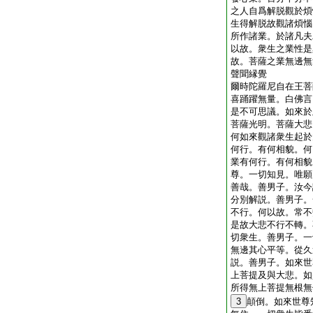
之人自爲解脱觀於煩
生得解脱故觀諸煩惱
所作諸業。於諸凡夫
以故。衆生之業性是
故。菩薩之業無邊無
聲聞縁覺
爾時陀羅尼自在王菩
喜踊躍無量。白佛言
是不可思議。如來於
菩薩光明。菩薩大悲
何如來觀諸衆生起於
何行。有何相貌。何
業有何行。有何相貌
尊。一切知見。唯願
善哉。善男子。汝今
分別解説。善男子。
不行。何以故。常不
是故大悲不行不轉。
切衆生。善男子。一
無邊其心平等。從久
説。善男子。如來世
上菩提及與大悲。如
所得無上菩提無根無
3
顛倒。如來世尊