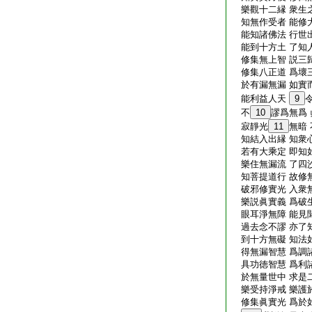
樂觀十二縁 衆生
知無作受者 能修
能知諸佛法 行世
能到十方土 了知
修集無上智 説三
修集八正道 爲壞
於有漏無漏 如實
能利益人天
9
不
10
謬爲無爲
寂靜光
11
無暗
知結入出縁 知衆
若有大乘定 即知
樂住無漏流 了四
知菩提道行 故修
破邪修實光 入衆
樂説眞實義 爲破
眼耳淨無障 能見
過去念不謬 亦了
到十方無礙 知法
得無漏智慧 爲調
具功徳智慧 爲利
於無量世中 求是
樂受持淨戒 樂護
修集眞實光 爲於