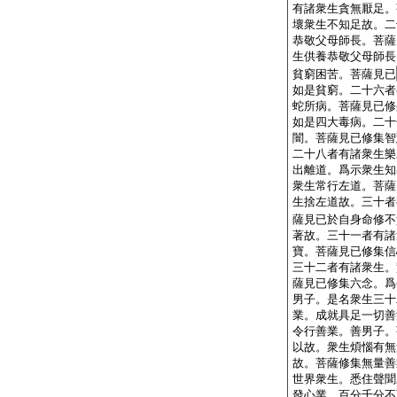
有諸衆生貪無厭足。
壞衆生不知足故。二
恭敬父母師長。菩薩
生供養恭敬父母師長
貧窮困苦。菩薩見已
如是貧窮。二十六者
蛇所病。菩薩見已修
如是四大毒病。二十
闇。菩薩見已修集智
二十八者有諸衆生樂
出離道。爲示衆生知
衆生常行左道。菩薩
生捨左道故。三十者
薩見已於自身命修不
著故。三十一者有諸
寶。菩薩見已修集信
三十二者有諸衆生。
薩見已修集六念。爲
男子。是名衆生三十
業。成就具足一切善
令行善業。善男子。
以故。衆生煩惱有無
故。菩薩修集無量善
世界衆生。悉住聲聞
發心業。百分千分不