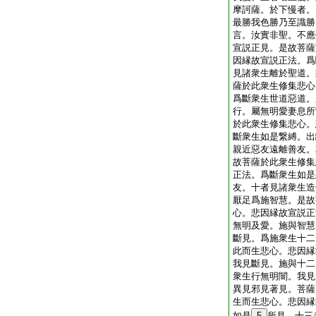
摩訶薩。於下慢者。
最勝我色勝乃至識勝
言。汝實非聖。不應
宣説正見。是故菩薩
因縁故宣説正法。爲
見諸衆生離於聖道。
薩於此衆生修集悲心
爲斷衆生世道惡道。
行。屬無明愛妻息所
於此衆生修集悲心。
斷衆生如是繋縛。出
親近惡友遠離善友。
故菩薩於此衆生修集
正法。爲斷衆生如是
友。十者見諸衆生造
厭足爲施智慧。是故
心。悲因縁故宣説正
無明及愛。施與智慧
斷見。爲施衆生十二
此而生悲心。悲因縁
我見斷見。施與十二
衆生行無明闇。我見
異見邪見著見。菩薩
生而生悲心。悲因縁
如是
5
所見。十三