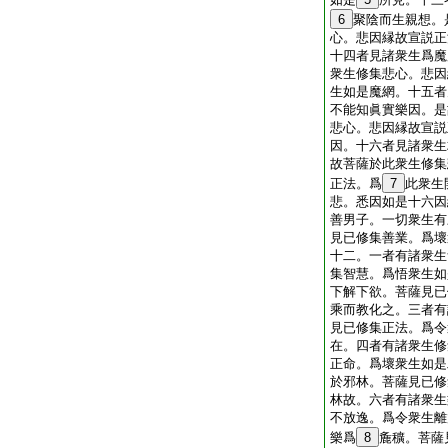
6
聚陰而生親想。
心。悲因縁故宣説正
十四者見諸衆生爲魔
衆生修集悲心。悲因
生如是魔網。十五者
不能知眞實樂因。是
悲心。悲因縁故宣説
因。十六者見諸衆生
故菩薩於此衆生修集
正法。爲
7
此衆生
悲。悉因如是十六因
善男子。一切衆生有
見已修集善業。爲壞
十二。一者有諸衆生
集智慧。爲悟衆生如
下解下欲。菩薩見已
乘而教化之。三者有
見已修集正法。爲令
在。四者有諸衆生修
正命。爲壞衆生如是
於邪林。菩薩見已修
林故。六者有諸衆生
不放逸。爲令衆生離
樂爲
8
麁穬。菩薩