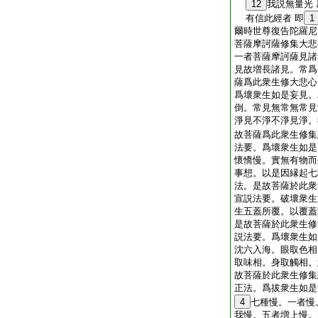
12
我説無量光
有信此經者 即
1
爾時世尊復告陀羅尼
菩薩摩訶薩修集大悲
一者菩薩摩訶薩見諸
見故増長諸見。常爲
薩爲此衆生修大悲心
爲壞衆生如是妄見。
倒。常見無常無常見
淨見不淨不淨見淨。
故菩薩爲此衆生修集
法要。爲壞衆生如是
懷憍慢。實無有物而
事想。以是因縁起七
法。是故菩薩於此衆
宣説法要。破壞衆生
生五蓋所覆。以覆蓋
是故菩薩於此衆生修
説法要。爲壞衆生如
沈六入海。眼取色相
取味相。身取觸相。
故菩薩於此衆生修集
正法。爲拔衆生如是
4
七種慢。一者慢
我慢。五者増上慢。