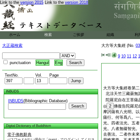
Link to the
version 2015
Link to the
version 2018
ホーム
検索
ご挨拶
組織
利
大正蔵検索
大方等大集經 (No.
03
9
10
11
12
punctuation
Hangul
Eng
TextNo.
Vol.
Page
大方等大集經卷第二
INBUDS
北涼天竺三藏曇無
陀羅尼自在王菩薩
INBUDS
(Bibliographic Database)
Search
◎
2
佛復告陀羅尼
摩訶薩有八光明。以
薩行。何等爲八。一
光。四者法光。五者
Digital Dictionary of Buddhism
光。八者無礙智光。
去善法。二者作未來
電子佛教辭典
パスワードがない場合は「guest」でログインしてくださ
思惟實義。五者不爲