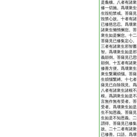
是麁穬。八者有諸衆
修一切施。爲壞衆生
生毀犯禁戒。菩薩見
毀禁心故。十者有諸
已修慈悲忍。爲壞衆
諸衆生懶惰懈怠。菩
衆生如是懈怠。十二
菩薩見已修集定心。
三者有諸衆生邪智覆
智。爲壞衆生如是邪
義顛倒。菩薩見已思
顛倒。十五者有諸衆
修善方便。爲壞衆生
衆生繋屬煩惱。菩薩
生煩惱繋縛。十七者
薩見已自除我見。爲
八者有諸衆生諸根不
根。爲調衆生如是不
言無作無有受者。菩
受者。爲壞衆生如是
生不知恩義。菩薩見
生如是不知恩義。二
謂得。菩薩見已修集
故。二十二者有諸衆
已修善。口語。爲壞