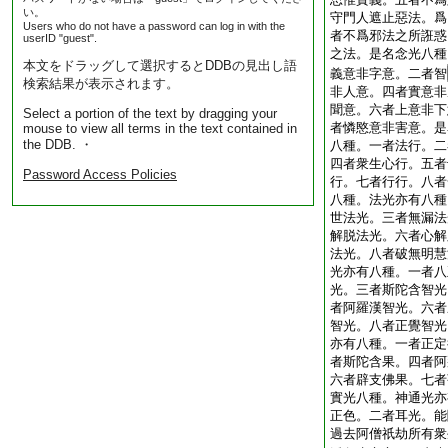
い。
守門人遮止惡法。爲
Users who do not have a password can log in with the
者不爲邪法之所誑惑
userID "guest".
之法。是名念光八種
本文をドラッグして選択するとDDBの見出し語
義意非字意。二者智
検索結果が表示されます。
非人意。四者實意非
聞意。六者上意非下
Select a portion of the text by dragging your
者憐愍意非害意。是
mouse to view all terms in the text contained in
the DDB. ・
八種。一者法行。二
四者衆生心行。五者
Password Access Policies
行。七者行行。八者
八種。法光亦有八種
世法光。三者無漏法
解脱法光。六者心解
法光。八者破無明慧
光亦有八種。一者八
光。三者斯陀含智光
者阿羅漢智光。六者
智光。八者正覺智光
亦有八種。一者正定
者斯陀含果。四者阿
六者辟支佛果。七者
實光八種。神通光亦
正色。二者耳光。能
過去阿僧祇劫所有衆