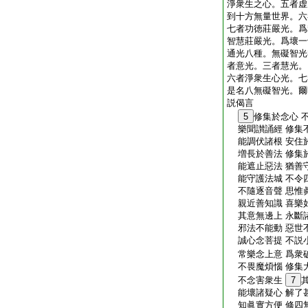
淨衆生之心。五者虚
到十方無量世界。六
七者功徳莊嚴光。爲
智慧莊嚴光。爲壞一
通光八種。無礙智光
者意光。三者慧光。
六者淨衆生心光。七
是名八無礙智光。爾
説偈言
5
修集於念心 
樂聞讃誦經 修集
能調伏諸根 安住
増長於善法 修集
能遮止惡法 猶善
能守護法城 不令
不隨逐音聲 思惟
親近善知識 喜樂
其意無邊上 永斷
邪法不能動 惡世
誠心念菩提 不説
常樂念上意 爲衆
不畏魔煩惱 修集
不念害衆生
7
能壞諸疑心 解了
知眞實方便 修四