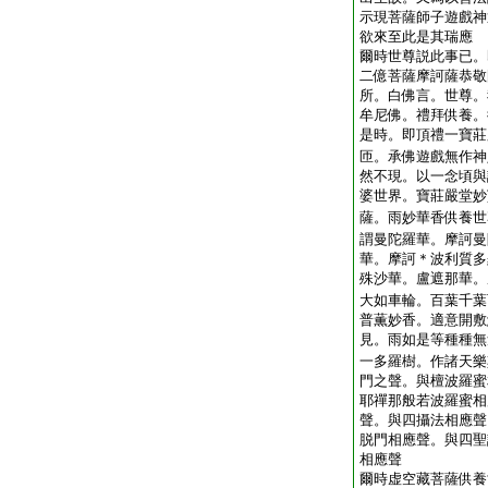
示現菩薩師子遊戲神
欲來至此是其瑞應
爾時世尊説此事已。
二億菩薩摩訶薩恭敬
所。白佛言。世尊。
牟尼佛。禮拜供養。
是時。即頂禮一寶莊
匝。承佛遊戲無作神
然不現。以一念頃與
婆世界。寶莊嚴堂妙
薩。雨妙華香供養世
謂曼陀羅華。摩訶曼
華。摩訶＊波利質多
殊沙華。盧遮那華。
大如車輪。百葉千葉
普薫妙香。適意開敷
見。雨如是等種種無
一多羅樹。作諸天樂
門之聲。與檀波羅蜜
耶禪那般若波羅蜜相
聲。與四攝法相應聲
脱門相應聲。與四聖
相應聲
爾時虚空藏菩薩供養