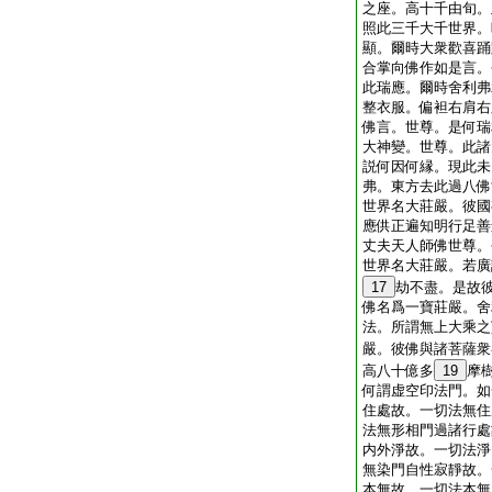
之座。高十千由旬。
照此三千大千世界。
顯。爾時大衆歡喜踊
合掌向佛作如是言。
此瑞應。爾時舍利弗
整衣服。偏袒右肩右
佛言。世尊。是何瑞
大神變。世尊。此諸
説何因何縁。現此未
弗。東方去此過八佛
世界名大莊嚴。彼國
應供正遍知明行足善
丈夫天人師佛世尊。
世界名大莊嚴。若廣
17
劫不盡。是故
佛名爲一寶莊嚴。舍
法。所謂無上大乘之
嚴。彼佛與諸菩薩衆
高八十億多
19
摩
何謂虚空印法門。如
住處故。一切法無住
法無形相門過諸行處
内外淨故。一切法淨
無染門自性寂靜故。
本無故。一切法本無