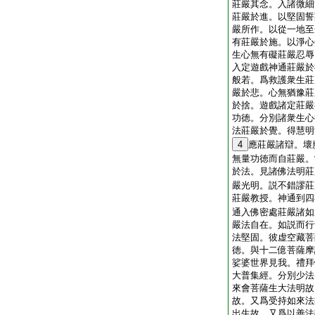
莊嚴其念。入諸微細
莊嚴於進。以堅固誓
嚴所作。以從一地至
有莊嚴於施。以淨心
生心無有礙莊嚴忍辱
入定遊戲神通莊嚴於
般若。爲救護衆生莊
嚴於悲。心無猶豫莊
於捨。遊戲諸定莊嚴
功徳。分別諸衆生心
法莊嚴於覺。得慧明
4
應莊嚴諸辯。壞
無量功徳而自莊嚴。
於法。見諸佛法明莊
嚴光明。説不錯謬莊
莊嚴教授。神通到四
通入佛密處莊嚴諸如
嚴法自在。如説而行
法堅固。彼虚空藏菩
徳。與十二億菩薩摩
娑婆世界見我。禮拜
大普集經。分別少法
來會菩薩生大法明故
故。又爲受持如來法
出生故。又爲以善法