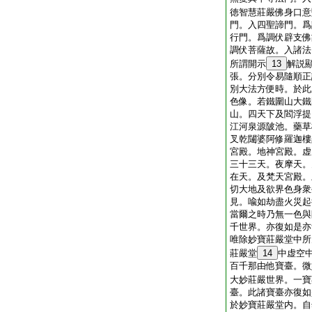
徳智慧莊嚴佛身口意
門。入四聖諦門。爲
行門。爲調伏辟支佛
調伏菩薩故。入諸法
所謂開示
13
解説
張。分別令易隨順正
別大法方便時。於此
色像。若鐵圍山大鐵
山。四天下及閻浮提
江河泉源陂池。藥草
叉乾闥婆阿修羅迦樓
宮殿。地神宮殿。虚
三十三天。夜摩天。
在天。及梵天宮殿。
切大地及欲界色身衆
見。喩如劫盡火災起
當爾之時乃無一色與
千世界。亦復如是亦
唯除妙寶莊嚴堂中所
莊嚴堂
14
中虚空
百千那由他寶臺。微
大妙莊嚴世界。一寶
臺。此諸寶臺亦復如
於妙寶莊嚴堂内。自