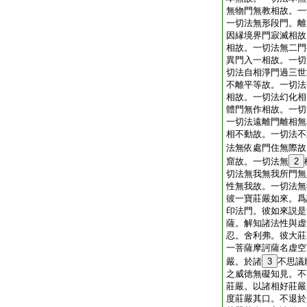
無物門無教相故。一
一切法無形段門。離
因縁境界門寂滅相故
相故。一切法無二門
異門入一相故。一切
切法自相淨門過三世
不離平等故。一切法
相故。一切法幻化相
體門無作相故。一切
一切法遠離門離相無
相不動故。一切法不
法無依處門住無際故
窟故。一切法無
2
切法無我無我所門無
性無我故。一切法無
彼一寶莊嚴如來。爲
印法門。彼如來説是
薩。解知諸法性與虚
忍。舍利弗。彼大莊
一菩薩摩訶薩名虚空
嚴。於諸
3
不思議
之威徳無礙知見。不
莊嚴。以諸相好莊嚴
度莊嚴其口。不退於