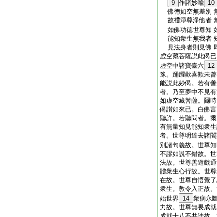
9
作諸妙喩
10
佛徳如空無差別 
故禮淨尊淨他者 
如佛功徳世尊知 
能知衆生無我者 
見法身者則見佛 
虚空藏菩薩説此偈已
虚空中諸寶臺六
12
豫。踊躍歡喜歎未曾
能説此妙偈。若有善
者。乃至夢中不見有
如虚空藏菩薩。爾時
偈讃如來已。白佛言
聽許。若聽問者。爾
有無量知見能知衆生
者。世尊明達去諸闇
別諸句義故。世尊知
不謬如説不錯故。世
法故。世尊善遊戲通
體衆生心行故。世尊
在故。世尊自悟覺了
衆生。教令入正故。
始世界
14
衆病永
力故。世尊無畏成就
成就十八不共法故。