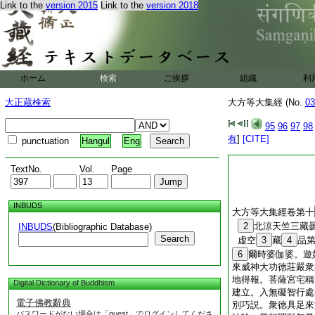
Link to the
version 2015
Link to the
version 2018
ホーム
検索
ご挨拶
組織
利
大正蔵検索
大方等大集經 (No.
03
95
96
97
98
有
]
[CITE]
punctuation
Hangul
Eng
TextNo.
Vol.
Page
INBUDS
大方等大集經卷第十
2
北涼天竺三藏
INBUDS
(Bibliographic Database)
Search
虚空
3
藏
4
品
6
爾時婆伽婆。遊
來威神大功徳莊嚴衆
地得報。菩薩宮宅稱
Digital Dictionary of Buddhism
建立。入無礙智行處
電子佛教辭典
別巧説。衆徳具足來
パスワードがない場合は「guest」でログインしてくださ