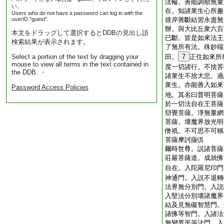
法輪。善能調順無量
い。
在。知諸衆生心所趣
Users who do not have a password can log in with the
userID "guest".
彼岸善斷結習永盡無
辦。與大比丘衆六百
本文をドラッグして選択するとDDBの見出し語
已斷。皆是如來法王
検索結果が表示されます。
了無所有法。殊妙端
Select a portion of the text by dragging your
田。
7
正住如來所
mouse to view all terms in the text contained in
度一切諸行。不捨菩
the DDB. ・
諸衆生不捨大悲。過
衆生。亦能善入如來
Password Access Policies
地。其名曰普明菩薩
於一切法自在王菩薩
辯覺菩薩。淨無量網
菩薩。壞魔界放光明
僧祇。不可思不可稱
菩薩摩訶薩倶
爾時世尊。説諸菩薩
莊嚴菩薩道。成就佛
自在。入陀羅尼印門
神通門。入説不退轉
法界無分別門。入説
入堅法分別壞諸魔界
結及見無礙智慧門。
諸佛等智門。入諸法
無變異平等法門。入