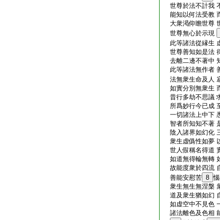
世尊於法不計我 
能知以何法受教 
大衆渇仰瞻世尊 
世尊無心於示現
此等諸法從縁生 
世尊善知如是法 
去離二邊不著中 
此等諸法無作者 
法無衆生命及人 
如實分別無衆生 
昔行多劫不思議 
所爲妙行今已成 
一切諸法上中下 
智者所知知不著 
陰入諸界如幻化 
衆生虚僞性如夢 
世人假稱名得道 
如道無得輪無轉 
故能度衆於四流 
善能安慰苦
8
惱
衆生無生無涅槃 
道及衆生猶如幻 
如虚空中不見色 
諸法離色及色相 