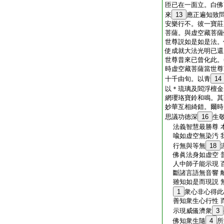
匝已在一面立。白佛
來
13
應正遍知致
安樂行不。彼一寶莊
菩薩。與虚空藏菩薩
世尊説如是如是法。
使成就大法光明已還
世尊昔來已曾化此。
時虚空藏菩薩當世尊
十千由旬。以青
14
以＊琉璃及閻浮檀金
網瓔珞寶鈴和鳴。其
妙華互相綺錯。爾時
思議功徳深
16
生
法義智慧最勝尊 
喩如虚空無染汚 
行無與等無
18
佛眞法身如虚空 
人中師子能示現 
斷諸言語無音響 
雖知如是而現説 
1
衆心非心得此
善知衆生心行性 
示現威儀濟衆
3
佛知衆生隨
4
所