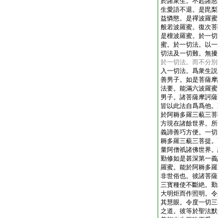
於諸衆生。不起諸惡
生愛語不退。是毘梨
益憐愍。是禪波羅蜜
般若波羅蜜。復次菩
是檀波羅蜜。於一切
蜜。於一切法。以一
切法及一切難。無擾
於一切法。而不分別
入一切法。爲衆生説
善男子。如是菩薩摩
法要。能滿六波羅蜜
男子。諸菩薩摩訶薩
皆以此法自爲爲他。
於阿耨多羅三藐三菩
方現在諸餘世界。所
義諦善巧方便。一切
耨多羅三藐三菩提。
量阿僧祇諸佛世界。
勤修如是甚深第一義
羅蜜。能於阿耨多羅
非世俗也。彼諸菩薩
三寳種使不斷絶。勤
大明炬而作照明。令
其慧眼。令度一切三
之道。彼等於聖法默