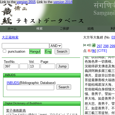
非人等。於阿耨多羅
Link to the
version 2015
Link to the
version 2018
衆生障。法障禪障。
餘。彼諸衆生。有得
上道不退轉者。復有
明忍。彼等衆生以此
三藐三菩提而成正覺
ホーム
検索
ご挨拶
日入禪定故。一時能
組織
利
大福徳聚。善男子。
大正蔵検索
大方等大集經 (No.
03
阿耨多羅三藐三菩提
俗。以世俗故尚不
297
298
299
他人煩惱。善男子善
点:
有
/
無
]
[CITE]
punctuation
Hangul
Eng
者。便有嫉妬求名利
他。以自高故。尚不
色無色界一切善根。
TextNo.
Vol.
Page
況能得辟支佛道及無
義諦阿耨多羅三藐三
INBUDS
佛共。是故非以世俗
菩提最勝善根大福徳
INBUDS
(Bibliographic Database)
不能枯竭甚深大海。
Search
世俗能竭自身煩惱大
惱。善男子。譬如一
界大地。如是善男子
Digital Dictionary of Buddhism
慈大悲。善男子。譬
王。如是善男子。不
電子佛教辭典
羅三藐三菩提智。何
パスワードがない場合は「guest」でログインしてくださ