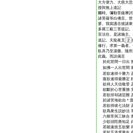
大方便力。大慈大悲
授與無上道記
爾時。彌勒菩薩摩訶
諸菩薩等白佛言。世
婆。我當護念彼諸衆
多羅三藐三菩提記。
至法住。是諸施主。
道記。天龍夜叉
2
修行。求第一義者。
臥具乃至湯藥。隨所
此義。而説偈言
於此世間一日出 
如佛一人出世間 
若欲速得十勝力 
復欲速得最勝定 
欲得人天信敬受 
欲斷於心苦重擔 
若欲排却諸惡難 
於諸苦海欲自＊度
若欲得彼七法財 
欲爲衆生説妙法 
六根常與三昧合 
少欲頭陀善知足 
若能速捨五欲樂 
若於五道度衆生 