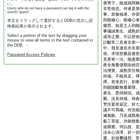
善男子。能成就阿耨
い。
Users who do not have a password can log in with the
非世俗也。何者是第
userID "guest".
事。若修福者。亦當
則能修心。能修心者
本文をドラッグして選択するとDDBの見出し語
修慧。如是之人則能
検索結果が表示されます。
事攝諸衆生。成熟於
Select a portion of the text by dragging your
成等正覺。不以世俗
mouse to view all terms in the text contained in
計斷常二見者非第一
the DDB. ・
中。我見邊見亦非第
俗。求現世樂及後世
Password Access Policies
見更有一法。能盡業
夜令無量億那由他百
法僧寳。成熟安住無
持戒。不能具足。禪
禪。若坐若行。初夜
則能除斷無量業障。
衆生。悉得歸信。成
聚。況具持戒。得眞
梵住宴坐寂定。於七
議不可爲喩。何況能
滅無餘。乃至成熟無
藐三菩提。亦能積集
波羅蜜。何以故。是
法令心清淨。於一切
蜜。於捨攀縁想。常