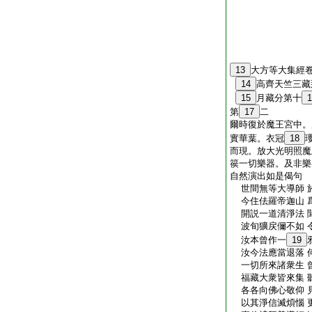
13
大方等大集經
14
高齊天竺三藏
15
月藏分第十
1
第
17
二
爾時復於魔王宮中。
實華葉。衣冠
18
而現。放大光明照魔
篌一切樂器。及非樂
自然演出如是偈句
世間無等大導師 
今住佉羅帝迦山 
開説一道清淨法 
波旬獷戻儞不如 
汝本曾作一
19
汝今法應當退落 
一切所來諸衆生 
福藏大衆皆來集 
各各向佛心敬仰 
以其淨信滅煩惱 