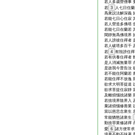
若人多歳營僧事 
若
3
人七日住蘭
爲衆説法解深義 
若能七日心住寂 
若人營造多佛塔 
若能七日在蘭若 
閑靜無爲佛境界 
若人謗彼住禪者 
若人破塔多百千 
若
4
有毀謗住禪
若有供養住禪者 
是人消滅無量罪 
是故我今普告汝 
若不能住阿蘭若 
若能住禪不放逸 
欲求大明菩提道 
欲求菩提住寂靜 
及離煩惱捨諸樂 
若捨境界陰界入 
棄諸煩惱修善業 
當以慈悲念衆生 
常能憐愍諸衆生
勤捨罪業修諸禪 
愛
6
諸方便常求
境界不動不味著 