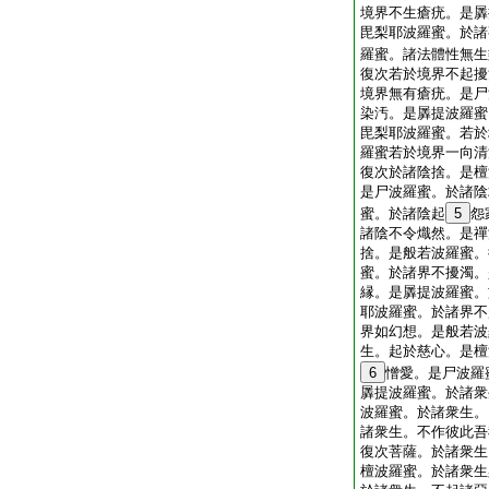
境界不生瘡疣。是羼
毘梨耶波羅蜜。於諸
羅蜜。諸法體性無生
復次若於境界不起擾
境界無有瘡疣。是尸
染汚。是羼提波羅蜜
毘梨耶波羅蜜。若於
羅蜜若於境界一向清
復次於諸陰捨。是檀
是尸波羅蜜。於諸陰
蜜。於諸陰起
5
怨
諸陰不令熾然。是禪
捨。是般若波羅蜜。
蜜。於諸界不擾濁。
縁。是羼提波羅蜜。
耶波羅蜜。於諸界不
界如幻想。是般若波
生。起於慈心。是檀
6
憎愛。是尸波羅
羼提波羅蜜。於諸衆
波羅蜜。於諸衆生。
諸衆生。不作彼此吾
復次菩薩。於諸衆生
檀波羅蜜。於諸衆生