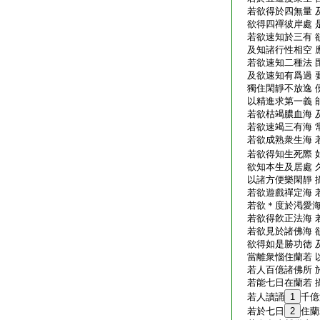
若欲得於四無量 
欲得四禪彼岸處 
若欲速知於三有 
及知諸行性相空 
若欲速知二種法 
及欲速知有爲過 
獨住閑靜不放逸 
以精進求第一義 
若欲枯竭膿血海 
若欲速竭三有海 
若欲成熟衆生海 
若欲得知生死際 
欲知本生及居處 
以諸方便樂閑靜 
若欲遊戲禪定海 
若欲＊度於渇愛海
若欲得飮正法海 
若欲見於諸佛海 
欲得如是勝功徳 
當離衆惱住蘭若 
若人百億諸佛所 
若能七日在蘭若 
若人讀誦
1
千億
若於七日
2
住蘭