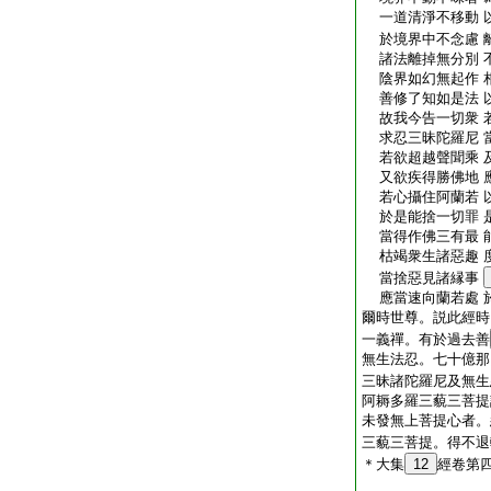
一道清淨不移動 
於境界中不念慮 
諸法離掉無分別 
陰界如幻無起作 
善修了知如是法 
故我今告一切衆 
求忍三昧陀羅尼 
若欲超越聲聞乘 
又欲疾得勝佛地 
若心攝住阿蘭若 
於是能捨一切罪 
當得作佛三有最 
枯竭衆生諸惡趣 
當捨惡見諸縁事
應當速向蘭若處 
爾時世尊。説此經時
一義禪。有於過去善
無生法忍。七十億那
三昧諸陀羅尼及無生
阿耨多羅三藐三菩提
未發無上菩提心者。
三藐三菩提。得不退
＊大集
12
經卷第