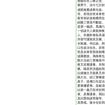
善能出生三昧正受。
善男子。汝今七日於
成熟無量諸衆生故。
等。若現在世未來世
夜常與於捨相應而住
紹隆三寳使不斷故。
是第一義諦。爲滿六
一切諸天人衆龍神夜
人。衣服飮食臥具湯
亦當守護除其災横。
令除滅。何以故。與
口生從法化生。若有
世及未來世與捨相應
波羅蜜故。爲除衆生
眼久住紹三寳種使不
夜叉皆應護養。并與
藥。隨其所須盡給與
以彼施主天龍夜叉持
眼久住。紹三寳種使
眞子。從佛口生從法
婆塞優婆夷。及餘清
以第一義乃至求於阿
者。及養護者。我以
及以賢劫諸菩薩等。
其禁戒。復令住於四