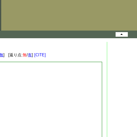
無
] [返り点:
無
/
有
]
[CITE]