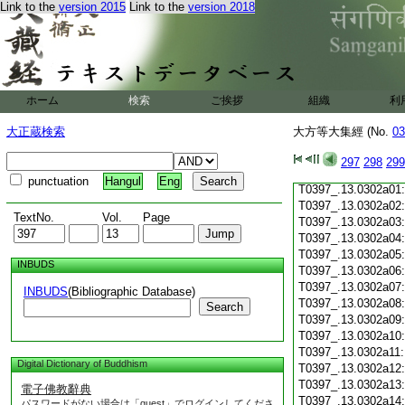
Link to the
version 2015
Link to the
version 2018
T0397_.13.0301c19
T0397_.13.0301c20
T0397_.13.0301c21
T0397_.13.0301c22
T0397_.13.0301c23
T0397_.13.0301c24
ホーム
検索
ご挨拶
組織
利
T0397_.13.0301c25
T0397_.13.0301c26
大正蔵検索
大方等大集經 (No.
03
T0397_.13.0301c27
T0397_.13.0301c28
297
298
299
T0397_.13.0301c29
punctuation
Hangul
Eng
T0397_.13.0302a01
T0397_.13.0302a02
TextNo.
Vol.
Page
T0397_.13.0302a03
T0397_.13.0302a04
T0397_.13.0302a05
INBUDS
T0397_.13.0302a06
T0397_.13.0302a07
INBUDS
(Bibliographic Database)
T0397_.13.0302a08
Search
T0397_.13.0302a09
T0397_.13.0302a10
T0397_.13.0302a11
Digital Dictionary of Buddhism
T0397_.13.0302a12
T0397_.13.0302a13
電子佛教辭典
T0397_.13.0302a14
パスワードがない場合は「guest」でログインしてくださ