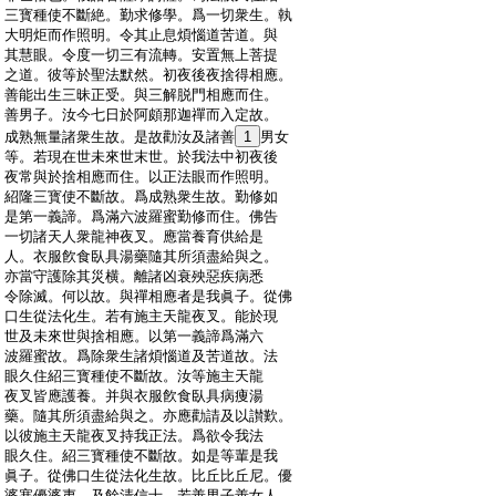
:
三寳種使不斷絶。勤求修學。爲一切衆生。執
:
大明炬而作照明。令其止息煩惱道苦道。與
:
其慧眼。令度一切三有流轉。安置無上菩提
:
之道。彼等於聖法默然。初夜後夜捨得相應。
:
善能出生三昧正受。與三解脱門相應而住。
:
善男子。汝今七日於阿頗那迦禪而入定故。
:
成熟無量諸衆生故。是故勸汝及諸善
1
男女
:
等。若現在世未來世末世。於我法中初夜後
:
夜常與於捨相應而住。以正法眼而作照明。
:
紹隆三寳使不斷故。爲成熟衆生故。勤修如
:
是第一義諦。爲滿六波羅蜜勤修而住。佛告
:
一切諸天人衆龍神夜叉。應當養育供給是
:
人。衣服飮食臥具湯藥隨其所須盡給與之。
:
亦當守護除其災横。離諸凶衰殃惡疾病悉
:
令除滅。何以故。與禪相應者是我眞子。從佛
:
口生從法化生。若有施主天龍夜叉。能於現
:
世及未來世與捨相應。以第一義諦爲滿六
:
波羅蜜故。爲除衆生諸煩惱道及苦道故。法
:
眼久住紹三寳種使不斷故。汝等施主天龍
:
夜叉皆應護養。并與衣服飮食臥具病痩湯
:
藥。隨其所須盡給與之。亦應勸請及以讃歎。
:
以彼施主天龍夜叉持我正法。爲欲令我法
:
眼久住。紹三寳種使不斷故。如是等輩是我
:
眞子。從佛口生從法化生故。比丘比丘尼。優
:
婆塞優婆夷。及餘清信士。若善男子善女人。