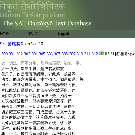
:
波羅蜜。於諸衆生。以喜攝想。是禪波羅蜜。於
:
諸衆生。不作彼此吾我等想。是般若波羅蜜。
:
復次菩薩。於諸衆生。以法施之。不生二想。是
:
檀波羅蜜。於諸衆生柔和愛語。是尸波羅蜜。
:
於諸衆生。不起諸惡。是羼提波羅蜜。於諸衆
:
生愛語不退。是毘梨耶波羅蜜。於諸衆生。利
用条件
使い方
English
:
益憐愍。是禪波羅蜜。於諸衆生。同行其法。是
:
般若波羅蜜。復次菩薩。安置衆生於諸善處。
97_
曇無讖
譯 ) in Vol. 13
:
是檀波羅蜜。於一切法。而不依倚。是尸波羅
:
蜜。於一切法。以一道入。是羼提波羅蜜。於一
300
301
302
303
304
305
306
307
308
309
310
311
312
[行番号:
有
/
:
切法及一切難。無擾濁想。是毘梨耶波羅蜜。
:
於一切法。而不分別。是禪波羅蜜。能以一字。
:
入一切法。爲衆生説。是般若波羅蜜
:
善男子。如是菩薩摩訶薩。以此第一義甚深
:
法要。能滿六波羅蜜。非世俗也。如是如是。善
:
男子。諸菩薩摩訶薩等。第一義諦善巧方便。
:
皆以此法自爲爲他。勤修令滿六波羅蜜。速
:
於阿耨多羅三藐三菩提而成正覺。如是十
:
方現在諸餘世界。所有菩薩摩訶薩等。第一
:
義諦善巧方便。一切皆悉以此道法。速於阿
:
耨多羅三藐三菩提。而成正覺。當來十方無
:
量阿僧祇諸佛世界。諸菩薩摩訶薩等。皆悉
:
勤修如是甚深第一義諦善巧方便。修六波
:
羅蜜。能於阿耨多羅三藐三菩提而成正覺。
:
非世俗也。彼諸菩薩摩訶薩。爲法眼久住紹