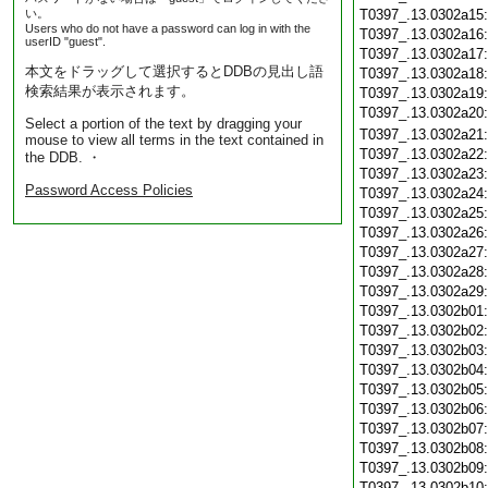
い。
T0397_.13.0302a15
Users who do not have a password can log in with the
T0397_.13.0302a16
userID "guest".
T0397_.13.0302a17
本文をドラッグして選択するとDDBの見出し語
T0397_.13.0302a18
検索結果が表示されます。
T0397_.13.0302a19
T0397_.13.0302a20
Select a portion of the text by dragging your
T0397_.13.0302a21
mouse to view all terms in the text contained in
T0397_.13.0302a22
the DDB. ・
T0397_.13.0302a23
Password Access Policies
T0397_.13.0302a24
T0397_.13.0302a25
T0397_.13.0302a26
T0397_.13.0302a27
T0397_.13.0302a28
T0397_.13.0302a29
T0397_.13.0302b01
T0397_.13.0302b02
T0397_.13.0302b03
T0397_.13.0302b04
T0397_.13.0302b05
T0397_.13.0302b06
T0397_.13.0302b07
T0397_.13.0302b08
T0397_.13.0302b09
T0397_.13.0302b10