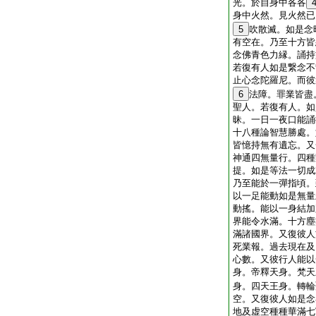
光。於自身中各各
身中火然。見火然已
5
吹散滅。如是念
有空在。乃至十方皆
念佛青色力縁。誦持
若復有人如是繋念不
止心念陀羅尼。而彼
6
法障。罪業皆盡
聖人。若復有人。如
昧。一日一夜口能誦
十八種論智慧勝處。
皆憶持無有遺忘。又
神通四無量行。四種
提。如是等法一切成
乃至能於一彈指頃。
以一足能動如是無量
動搖。能以一身結加
界能令水滿。十方塵
滿諸國界。又復彼人
死業報。過去現在及
心數。又彼行人能以
身。帝釋天身。梵天
身。四天王身。轉輪
空。又復彼人如是念
地及虚空種種華滿七