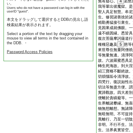
無有疑心。
4
若愍
い。
我等輩出彼魔獄。是
Users who do not have a password can log in with the
userID "guest".
聖人具足智慧。牟尼
生。修習諸善捨於諸
本文をドラッグして選択するとDDBの見出し語
精勤勇猛接引衆生。
検索結果が表示されます。
見因果成就佛眼。一
遠不瞋因縁。悉皆具
Select a portion of the text by dragging your
mouse to view all terms in the text contained in
復次菩薩摩訶薩道行
the DDB. ・
種種惡趣及
5
慈等
來世尊住無量阿僧祇
Password Access Policies
等無量無邊。清淨阿
故。六波羅蜜悉具足
轉生死海故。到大涅
紹三寶種不斷絶故。
切煩惱垢令清淨故。
四梵行。復説如性出
切法等無盡方便。謂
實諦觀故。四大差別
便離於貪瞋癡等。一
生界離諸攀縁。無喜
物無想離想。無諸障
無暗無明。不可捉持
異離行。乃至一切陰
非明。不行不生。法
生。法界眞實皆空。