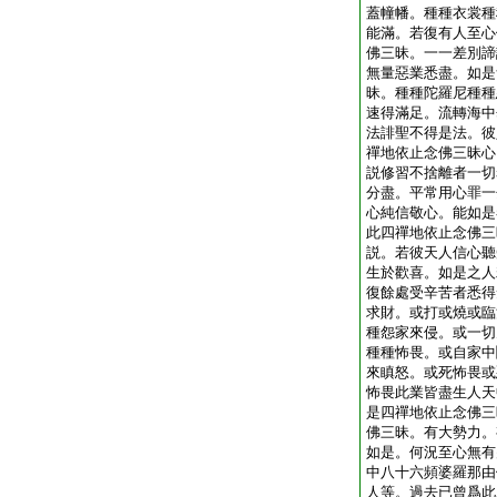
蓋幢幡。種種衣裳種
能滿。若復有人至心
佛三昧。一一差別諦
無量惡業悉盡。如是
昧。種種陀羅尼種種
速得滿足。流轉海中
法誹聖不得是法。彼
禪地依止念佛三昧心
説修習不捨離者一切
分盡。平常用心罪一
心純信敬心。能如是
此四禪地依止念佛三
説。若彼天人信心聽
生於歡喜。如是之人
復餘處受辛苦者悉得
求財。或打或燒或臨
種怨家來侵。或一切
種種怖畏。或自家中
來瞋怒。或死怖畏或
怖畏此業皆盡生人天
是四禪地依止念佛三
佛三昧。有大勢力。
如是。何況至心無有
中八十六頻婆羅那由
人等。過去已曾爲此