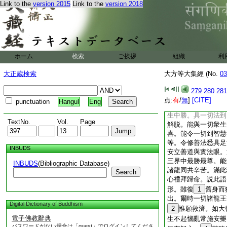
Link to the
version 2015
Link to the
version 2018
能却其惡及憂愁 
慈心出汝此獄中 
不自在者悉稱心 
得彼聖人救濟者 
各還所止恣意遊 
大聖過去修萬行 
ホーム
検索
ご挨拶
組織
利
汝等所有諸災惡 
莫起餘心謗毀佛 
大正蔵検索
大方等大集經 (No.
03
勿生疑惡自迷沒 
爾時一切諸大龍王所
279
280
281
於牟尼聖人處者。聞
点:
有
/
無
]
[CITE]
punctuation
Hangul
Eng
合掌。作如是言。南
生中勝。具一切法到
TextNo.
Vol.
Page
解脱。能與一切衆生
喜。能令一切到智慧
等。令修善法悉具足
INBUDS
安立善道與實法眼。
三界中最勝最尊。能
INBUDS
(Bibliographic Database)
諸龍同共辛苦。滿此
Search
心禮拜歸命。説此語
形。雖復
1
舊身而
出。爾時一切諸龍王
Digital Dictionary of Buddhism
2
惟願救濟。如大
電子佛教辭典
生不起惱亂常施安樂
パスワードがない場合は「guest」でログインしてくださ