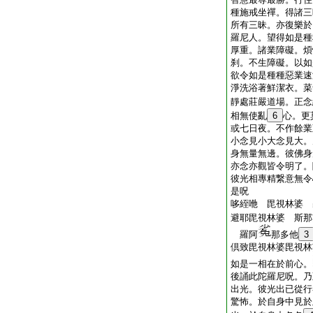
種施戒坐禪。得諸三
所有三昧。亦復樂於
羅尼人。望得如是種
厚重。諸業障礙。煩
刹。不生障礙。以如
欲令如是種種惡業速
淨洗浴著鮮潔衣。菜
靜處莊嚴道場。正念
相無使亂
6
心。更
或七日夜。不作餘業
小念見小大念見大。
身無量無邊。彼佛身
亦念亦觀皆令明了。
彼光相專精繋意無令
是呪
哆絰咃 毘視林婆 
避耶毘視林婆 斯那
羅阿
那多他
3
倶致毘視林婆毘視林
如是一相在於前心。
後誦此陀羅尼呪。乃
出光。彼光出已從行
驚怖。於自身中見於