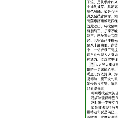
了達。是眞攀縁如來
中達到彼岸。具足充
離色離觸。如是心得
見及習悉皆除盡。如
菩薩摩訶薩離觀四種
説此法已。時彼衆中
蘇脂龍王。須摩呼嚧
龍王。已於過去菩薩
願。念宿命已即得光
衆八十那由他。亦曾
來。一切皆發三菩提
即自化作聖人之身如
神通力。從虚空中往
7
大方等大集經
爾時一切諸龍衆等。
悉至心歸依於佛。歸
是歸時。魔王波旬親
驚怪怖畏不安。瞋恚
頭而説偈言
呵呵看彼甚大笑 
誘誑諸龍皆歸已 
惑亂道中妄安立 
如是實法若得時 
爾時波旬説是偈已。
爲離暗。此魔女者曾