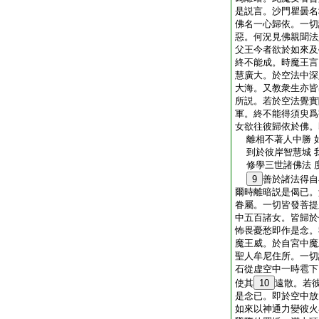
是説言。沙門瞿曇名
佛名一心歸依。一切
惡。何況見佛親聞法
父王今者欲於如來及
終不能成。時魔王言
慧廣大。於空法中深
大海。又教衆生亦皆
所説。若於空法覺實
軍。終不能得須臾爲
女欲往彼歸依於佛。
離相不著人中勝 
到於彼岸智慧城 
修學三世諸佛法 
9
善於諸法得自
爾時離暗説是偈已。
眷屬。一切皆發菩提
中五百諸女。皆歸於
怖畏憂愁即作是念。
魔王威。於自宮中魔
聖人牟尼住所。一切
石從虚空中一時雹下
使其
10
遠散。若
是念已。即於空中放
如來以神通力變彼火