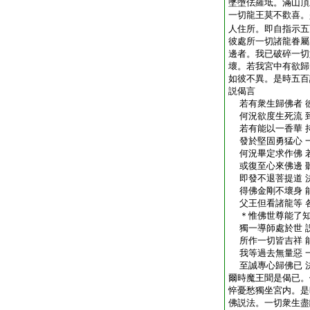
墜墮佉羅坻。滿山頂
一切龍王莫不歡喜。
人住所。即自指示五
彼處所一切諸龍眷屬
邊者。我已破碎一切
壞。若我宮中有欲歸
如彼不異。是時五百
説偈言
若有衆生歸佛者 
何況欲度生死流 
若有能以一香華 
發於堅固勇猛心 
何況畢定求作佛 
或復至心來佛邊 
即發不退菩提道 
得佛金剛不壞身 
父王但看諸龍等 
＊惟佛世尊能了知
獨一導師處於世 
所作一切皆吉祥 
我等過去無量惡 
至誠專心歸佛已 
爾時魔王聞是偈已。
悴憂愁獨坐宮内。是
佛説法。一切衆生盡