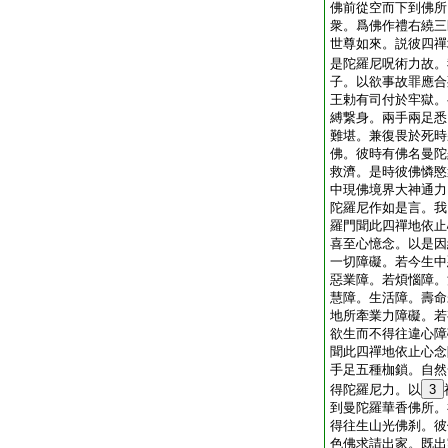
佛前從空而下到佛所
衆。爲佛作禮右繞三
世尊如來。説彼四禪
是陀羅尼呪術力故。
子。以欲事故罪應合
王勅有司付於牢獄。
縛繋身。兩手兩足悉
難堪。兼復畏於死時
佛。彼時有佛名曼陀
救濟。是時彼佛憐愍
中現佛境界大神通力
陀羅尼作如是言。我
羅門聞此四禪地依止
喜至心憶念。以是因
一切障礙。若今生中
惡業障。若煩惱障。
慧障。生活障。壽命
地所牽業力障礙。若
欲生而不得往違心障
聞此四禪地依止心念
手足五種枷鎖。自然
得陀羅尼力。以
3
到曼陀羅華香佛所。
得往生山光佛刹。彼
色佛求請出家。既出