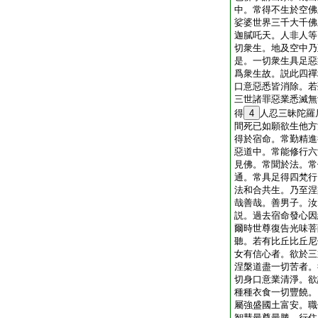
中。常得不生於空佛
娑婆世界三千大千佛
迦膩吒天。人非人等
切衆生。地及空中乃
是。一切衆生具足惡
爲衆生故。説此四禪
口意惡悉皆消除。若
三世諸罪惡業悉滅無
得
4
人忍三昧陀羅
間死已如願欲生他方
得於宿命。常勤精進
惡道中。常能修行六
見佛。常聞於法。常
通。常具足得四梵行
法和合共生。乃至涅
哉善哉。善男子。汝
説。過去宿命發心因
爾時世尊復告光味菩
聽。若有比丘比丘尼
女有信心者。欲於三
涅槃道盡一切苦者。
切身口意業清淨。欲
種種衣食一切豐饒。
屬強盛國土富安。職
智慧最尊最勝。行住