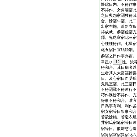
於此日内。不得作事
不得作。女角嘴宿此
之日與怨家鬪獲得其
合。軫宿牛宿。此二
出家布施。造新衣服
得成就。參宿虚宿亢
隱。鬼尾室宿此三宿
心種種得作。七星宿
此五宿日宜結婚姻。
參宿之日作事亦吉。
畢星水
12
性。汝
得和合。其日病者以
生者其人大富福徳樂
日。及心宿日而受胎
鬼尾室宿。此三宿日
不得鬪戰不得遠行不
巧作務皆不得作。亢
好事不得和合。唯宜
日爲事有利。利作柔
宿女宿等日衆事和合
若欲捨施。若造衣服
井宿氐宿危宿等日遠
宿等日。欲離慈心造
宿胃宿室宿翼宿此六