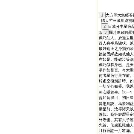
1
大方等大集經卷
隋天竺三藏那連提
2
日藏分中星宿
◎
3
爾時殊致阿羅
虱吒仙人。於過去世
得人身半爲驢状。以
最好端正之身猶如帝
徳諸因縁故如彼仙人
亦如是。能教汝等深
虱吒似釋身已。是天
掌作如是言。今大聖
何者星宿行最在前。
於虚空復幾許時。如
一切至心聽受。我以
愍安隱衆生。説一年
曹如盲得目。初日星
皆悉具説。爲欲利益
衆星前。汝等諸天以
善哉。我等經歴星宿
外甥也。其有六子運
先首。佉盧虱吒仙人
月行宿訖一月將滿。