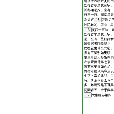
危宿者以粳米粥而用
次復置室爲第三宿。
闍都迦尼拘。室有二
行三十時。屬室星者
次復置
13
辟爲第
姓陀難闍。辟有二星
15
夜四十五時。
次復置奎爲第五宿。
尼。奎有一星如婦女
屬奎宿者以酪祭之
次復置婁爲第六宿。
婁有三星形如馬頭。
婁星者以大麥飯并肉
次復置胃爲第七宿。
胃有三星形如鼎足。
胃宿者粳米烏麻及以
七宿＊當於北門。二
時。所謂畢參氐斗＊
多。難曉深趣不可具
同聞諸天。皆悉歡喜
17
大集經卷第四