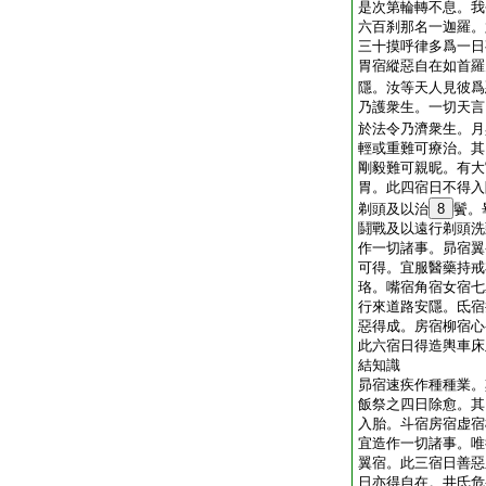
是次第輪轉不息。我
六百刹那名一迦羅。
三十摸呼律多爲一日
胃宿縱惡自在如首羅
隱。汝等天人見彼爲
乃護衆生。一切天言
於法令乃濟衆生。月
輕或重難可療治。其
剛毅難可親昵。有大
胃。此四宿日不得入
剃頭及以治
8
鬢。
鬪戰及以遠行剃頭洗
作一切諸事。昴宿翼
可得。宜服醫藥持戒
珞。嘴宿角宿女宿七
行來道路安隱。氐宿
惡得成。房宿柳宿心
此六宿日得造輿車床
結知識
昴宿速疾作種種業。
飯祭之四日除愈。其
入胎。斗宿房宿虚宿
宜造作一切諸事。唯
翼宿。此三宿日善惡
日亦得自在。井氐危