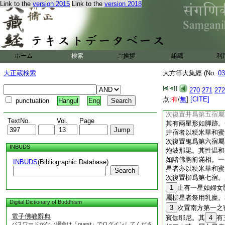
吒仙人語諸天曰。如
Link to the
version 2015
Link to the
version 2018
以昴爲初宿
9
也
復次置畢爲第二宿。
畢有五星形如立叉。
屬畢宿者祭用鹿肉
復次置嘴爲第三宿。
ホーム
検索
ご挨拶
組織
利
毘梨伽耶尼。星數有
行十五時。屬嘴宿者
大正蔵検索
大方等大集經 (No.
03
次復置參爲第四宿。
其性大惡多於瞋忿。
270
271
272
12
一日一夜
13
点:
有
/
無
]
[CITE]
punctuation
Hangul
Eng
醐
次復置井爲第五宿屬
TextNo.
Vol.
Page
其有兩星形如脚跡。
井宿者以粳米華和蜜
次復置鬼爲第六宿屬
INBUDS
炮波那毘。其性温和
如諸佛胸前滿相。一
INBUDS
(Bibliographic Database)
星者亦以粳米華和蜜
Search
次復置柳爲第七宿。
1
止有一星如婦女
屬柳星者祭用乳糜。
Digital Dictionary of Buddhism
3
次置南方第一之
電子佛教辭典
賓伽耶尼。其
4
有
パスワードがない場合は「guest」でログインしてくださ