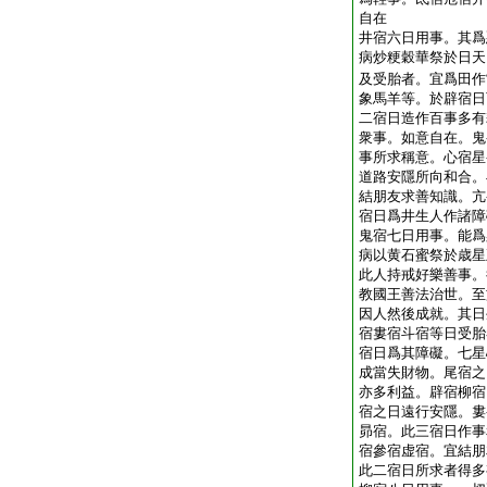
自在
井宿六日用事。其爲
病炒粳穀華祭於日天
及受胎者。宜爲田作
象馬羊等。於辟宿日
二宿日造作百事多有
衆事。如意自在。鬼
事所求稱意。心宿星
道路安隱所向和合。
結朋友求善知識。亢
宿日爲井生人作諸障
鬼宿七日用事。能爲
病以黄石蜜祭於歳星
此人持戒好樂善事。
教國王善法治世。至
因人然後成就。其日
宿婁宿斗宿等日受胎
宿日爲其障礙。七星
成當失財物。尾宿之
亦多利益。辟宿柳宿
宿之日遠行安隱。婁
昴宿。此三宿日作事
宿參宿虚宿。宜結朋
此二宿日所求者得多