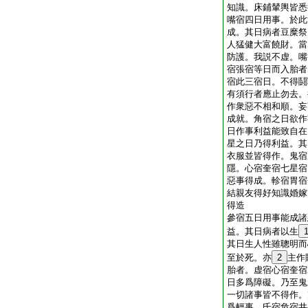
知識。床鋪輦輿皆悉
嘴宿四日用事。於此
成。其日病者豆糜祭
人猛健大富饒財。當
防護。我説不虚。嘴
宿張宿等日而入胎者
宿此三宿日。不得鬪
有須行者應止勿去。
作衆惡不相和順。妄
成就。角宿之日欲作
日作事利益能致自在
星之日乃得利益。其
衣服並皆得作。鬼宿
隱。心宿奎宿七星宿
惡事得成。軫宿胃宿
結親友得好知識婚嫁
得造
參宿五日用事能成諸
益。其日病者以生
其日生人性雖聰明而
至於死。亦
2
主作
胎者。虚宿心宿奎宿
日多爲障礙。乃至鬼
一切諸事皆不得作。
爲輕事。氐宿危宿井