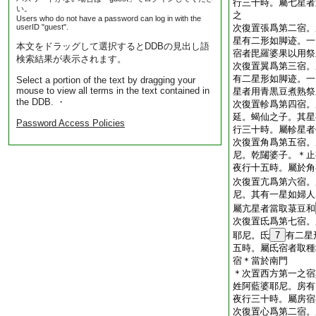
行三十時。屬七星者
い。
之
Users who do not have a password can log in with the
userID "guest".
次復置張爲第二宿。
星有二形如脚迹。一
本文をドラッグして選択するとDDBの見出し語
宿者毘羅婆果以用祭
検索結果が表示されます。
次復置翼爲第三宿。
有二星形如脚迹。一
Select a portion of the text by dragging your
mouse to view all terms in the text contained in
星者用青黒豆煮熟祭
the DDB. ・
次復置軫爲第四宿。
延。蝎仙之子。其星
Password Access Policies
行三十時。屬軫星者
次復置角爲第五宿。
尼。乾闥婆子。＊止
夜行十五時。屬於角
次復置亢爲第六宿。
尼。其有一星如婦人
屬亢星者當取菉豆和
次復置氐爲第七宿。
耶尼。氐
7
有二星
五時。屬氐宿者取種
宿＊當於南門
＊次置西方第一之宿
姓阿藍婆耶尼。房有
夜行三十時。屬房宿
次復置心爲第二宿。