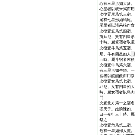
心有三星形如大麥。
心星者以粳米粥而用
次復置尾爲第三宿。
尾有七星形如蝎尾。
尾星者以諸果根作食
次復置箕爲第四宿。
旃延尼。箕有四星形
十時。屬箕宿者取尼
次復置斗爲第五宿。
尼。斗有四星如人
五時。屬斗宿者末粳
次復置牛爲第六宿。
有三星形如牛頭。一
宿者以醍醐飯而用祭
次復置女爲第七宿。
耶尼。女有四星如大
時。屬女宿者以鳥肉
門
次置北方第一之宿名
婆天子。姓憍陳如。
日一夜行三十時。屬
祭之
次復置危爲第二宿。
危有一星如婦人黶。