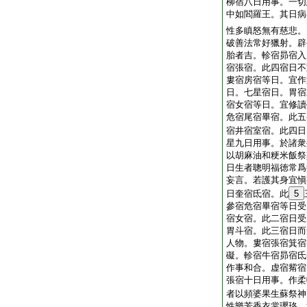
柳宿八日用事。一切
中如閻羅王。其日病
性多瞋怒無有慈悲。
破善法常好獵射。辟
胎者吉。軫宿昴宿入
宿張宿。此四宿日不
婁宿房宿等日。宜作
日。七星宿日。胃宿
宿女宿等日。宜修讀
危宿尾宿畢宿。此五
宿井宿室宿。此四日
星九日用事。於諸衆
以胡麻油和粳米飯祭
日生者聰明福徳常爲
妄言。若護其身宜愼
日奎宿氐宿。此
5
參宿危宿畢宿等日受
宿女宿。此二宿日受
胃斗宿。此三宿日而
人物。婁宿張宿箕宿
礙。軫宿牛宿昴宿氐
作事和合。虚宿觜宿
張宿十日用事。作柔
者以頻婆果生蘇祭神
性樂芳香衣裳瓔珞。