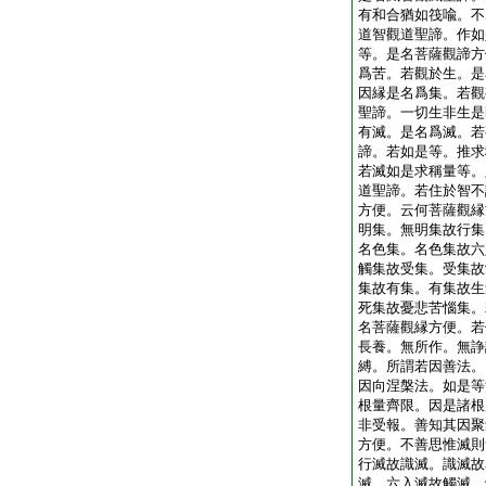
有和合猶如筏喩。不
道智觀道聖諦。作如
等。是名菩薩觀諦方
爲苦。若觀於生。是
因縁是名爲集。若觀
聖諦。一切生非生是
有滅。是名爲滅。若
諦。若如是等。推求
若滅如是求稱量等。
道聖諦。若住於智不
方便。云何菩薩觀縁
明集。無明集故行集
名色集。名色集故六
觸集故受集。受集故
集故有集。有集故生
死集故憂悲苦惱集。
名菩薩觀縁方便。若
長養。無所作。無諍
縛。所謂若因善法。
因向涅槃法。如是等
根量齊限。因是諸根
非受報。善知其因聚
方便。不善思惟滅則
行滅故識滅。識滅故
滅。六入滅故觸滅。