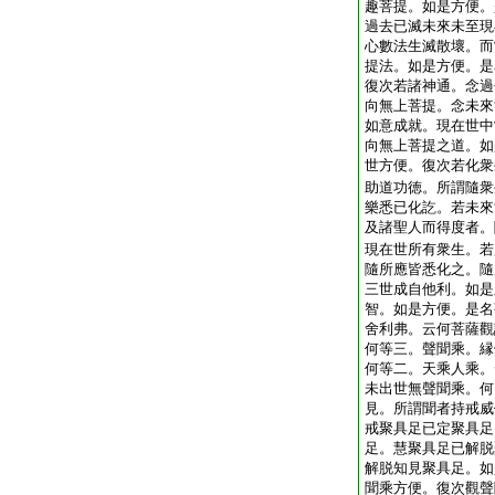
趣菩提。如是方便。
過去已滅未來未至現
心數法生滅散壞。而
提法。如是方便。是
復次若諸神通。念過
向無上菩提。念未來
如意成就。現在世中
向無上菩提之道。如
世方便。復次若化衆
助道功徳。所謂隨衆
樂悉已化訖。若未來
及諸聖人而得度者。
現在世所有衆生。若
隨所應皆悉化之。隨
三世成自他利。如是
智。如是方便。是名
舍利弗。云何菩薩觀
何等三。聲聞乘。縁
何等二。天乘人乘。
未出世無聲聞乘。何
見。所謂聞者持戒威
戒聚具足已定聚具足
足。慧聚具足已解脱
解脱知見聚具足。如
聞乘方便。復次觀聲