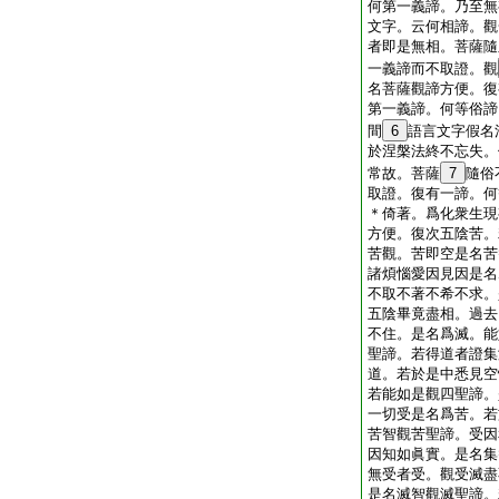
何第一義諦。乃至無
文字。云何相諦。觀
者即是無相。菩薩隨
一義諦而不取證。觀
名菩薩觀諦方便。復
第一義諦。何等俗諦
間
6
語言文字假名
於涅槃法終不忘失。
常故。菩薩
7
隨俗
取證。復有一諦。何
＊倚著。爲化衆生現
方便。復次五陰苦。
苦觀。苦即空是名苦
諸煩惱愛因見因是名
不取不著不希不求。
五陰畢竟盡相。過去
不住。是名爲滅。能
聖諦。若得道者證集
道。若於是中悉見空
若能如是觀四聖諦。
一切受是名爲苦。若
苦智觀苦聖諦。受因
因知如眞實。是名集
無受者受。觀受滅盡
是名滅智觀滅聖諦。