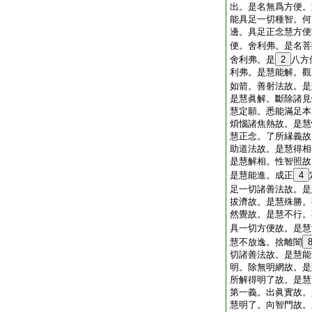
出。是名無爲方便。
能具足一切種智。何
邊。具足正念慧方便
便。舍利弗。是名菩
舍利弗。是
2
八方
利弗。是慧能解。觀
如箭。善射法故。是
是慧眞解。斷除諸見
慧定願。悉能滿足本
煩惱諸焦熱故。是慧
慧正念。了所縁義故
助道法故。是慧得相
是慧解相。性智照故
是慧能進。成正
4
足一切諸善法故。是
拔濟故。是慧殊勝。
然覺故。是慧不行。
具一切方便故。是慧
慧不放逸。捨離闇
切諸善法故。是慧能
明。除無明網故。是
所解得明了故。是慧
第一義。出眞實故。
慧明了。向智門故。