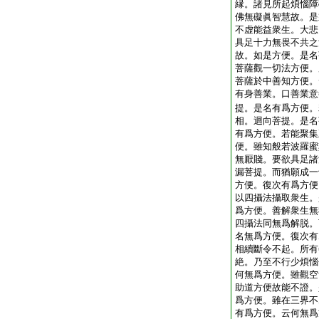
縁。諸見所起煩惱障
佛無礙眞智慧故。是
不虚能益衆生。大悲
具足十力無畏不共之
故。如是方便。是名
菩薩觀一切法方便。
菩薩於中善知方便。
有身善業。口善業意
提。是名有爲方便。
相。迴向菩提。是名
有爲方便。若能聚集
便。雖知般若波羅蜜
無厭賤。要欲具足諸
漏菩提。而猶願成一
方便。復次有爲方便
以四攝法攝取衆生。
爲方便。善解衆生無
四攝法同無爲解脱。
名無爲方便。復次有
相續斷令不起。所有
絶。乃至不行少煩惱
何無爲方便。雖觀空
助道方便故能不證。
爲方便。雖在三界不
有爲方便。云何無爲