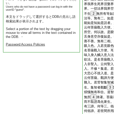
い。
界我界生死界涅槃界
Users who do not have a password can log in with the
界。一切法界我界空
userID "guest".
不生
2
無所有等如
本文をドラッグして選択するとDDBの見出し語
法等。無有二。如是
検索結果が表示されます。
能如是知如是説者。
云何菩薩觀入方便。
Select a portion of the text by dragging your
所空。何以故。是眼
mouse to view all terms in the text contained in
舌身意空亦復如是。
the DDB. ・
善不善。無有二相。
Password Access Policies
眼入色。入若見眼色
名菩薩觀入方便。耳
味入身入觸入意入法
欲法。是名菩薩觀入
入非聖入。云何聖入
入。不修＊集道。若
大悲心不捨入道。是
云何菩薩。觀諦方便
難入。若苦智集智滅
生。集智者觀斷
3
煩惱無有和合。道智
無所
4
倚著。菩薩
而不取證爲化衆生。
有三諦。何等三。俗
何俗諦。若世間所用