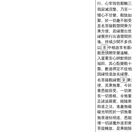
行。心常毀呰厭離三
我寂滅涅槃。乃至一
懼心不甘樂。觀陰如
聚。於一切趣不願受
是名菩薩觀聲聞乘方
乘方便。若縁覺出世
縁覺所行出過聲聞所
逸。持戒少聞不多供
以
8
中根故常有厭
厭患憒閙常樂遠離。
入凝重安心靜默簡於
福田。其心翫樂觀十
槃。數遊禪定不從他
因縁悟道故名縁覺。
名菩薩觀縁覺
9
乘
便。其乘無量。今於
量悉能容受。一切衆
長一切善根。令無量
足諸波羅蜜。能隨衆
助道之法。進趣無礙
礙光明照於一切無量
無畏過怯弱道。悉能
壞一切諸魔外道邪衆
菩提幢故。是乘能除