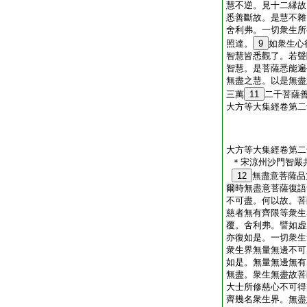
慧不逆。見十二縁故
悉善斷故。是慧不雜
舍利弗。一切衆生所
照達。
9
如衆生心
智慧皆悉觀了。若聲
智慧。是菩薩悉能遍
無盡之慧。以是無盡
三萬
11
二千菩薩
大方等大集經卷第二
大方等大集經卷第二
＊宋涼州沙門智嚴
12
無盡意菩薩品
爾時無盡意菩薩復語
不可盡。何以故。菩
慈者無有齊限等衆生
覆。舍利弗。譬如虚
亦復如是。一切衆生
衆生界無量無邊不可
如是。無量無邊無有
無盡。衆生無盡故菩
大士所修慈心不可得
齊幾名衆生界。無盡