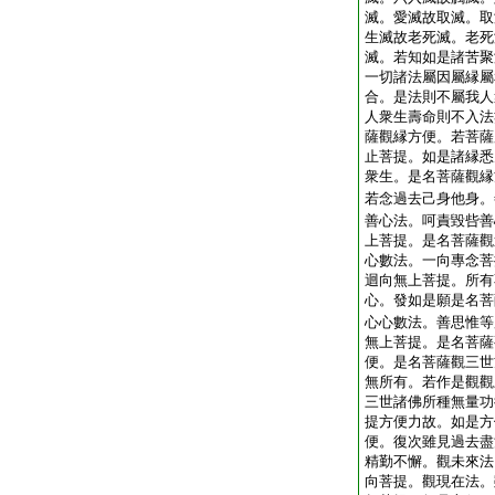
滅。愛滅故取滅。取
生滅故老死滅。老死
滅。若知如是諸苦聚
一切諸法屬因屬縁屬
合。是法則不屬我人
人衆生壽命則不入法
薩觀縁方便。若菩薩
止菩提。如是諸縁悉
衆生。是名菩薩觀縁
若念過去己身他身。
善心法。呵責毀呰善
上菩提。是名菩薩觀
心數法。一向專念菩
迴向無上菩提。所有
心。發如是願是名菩
心心數法。善思惟等
無上菩提。是名菩薩
便。是名菩薩觀三世
無所有。若作是觀觀
三世諸佛所種無量功
提方便力故。如是方
便。復次雖見過去盡
精勤不懈。觀未來法
向菩提。觀現在法。