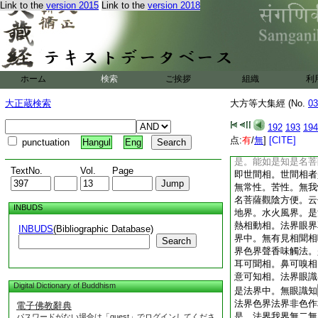
Link to the
version 2015
Link to the
version 2018
等八。諸陰方便。諸
方便。諸縁方便。三
方便。云何諸陰方便
如熱時焔。如芭蕉樹
如鏡中像。如影如化
非我非衆生。非命非
ホーム
検索
ご挨拶
組織
利
12
知是名菩薩觀
焔。行如芭蕉。識喩
大正蔵検索
大方等大集經 (No.
03
幻性。無我無衆生。
復如是。能如是知。
192
193
194
便。諸陰如夢如響。
点:
有
/
無
]
[CITE]
punctuation
Hangul
Eng
性。無我無衆生無命
是。能如是知是名菩
TextNo.
Vol.
Page
即世間相。世間相者
無常性。苦性。無我
名菩薩觀陰方便。云
INBUDS
地界。水火風界。是
熱相動相。法界眼界
INBUDS
(Bibliographic Database)
界中。無有見相聞相
Search
界色界聲香味觸法。
耳可聞相。鼻可嗅相
意可知相。法界眼識
Digital Dictionary of Buddhism
是法界中。無眼識知
法界色界法界非色作
電子佛教辭典
是。法界我界無二無
パスワードがない場合は「guest」でログインしてくださ