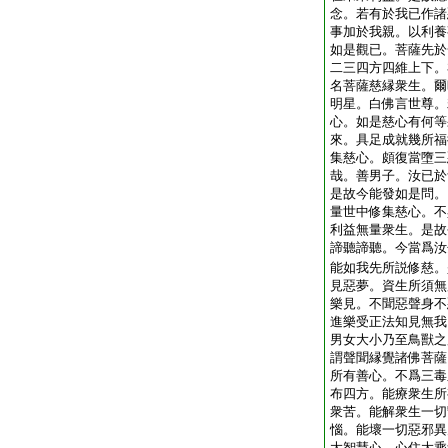
念。若有於我已作諸
事加於我親。以利養
如是觀已。菩薩先於
二三四方四維上下。
名菩薩慈縁衆生。爾
明星。白佛言世尊。
心。如是慈心有何等
來。具足成就幾所福
集慈心。頗復當墮三
哉。善男子。汝已於
是故今能發如是問。
量世中修集慈心。不
利益無量衆生。是故
諦聽諦聽。今當爲汝
能如我先所説修慈。
見惡夢。資生所須無
樂見。不聞惡聲身不
進樂受正法知見無我
男女大小乃至鳥獸之
謂聲聞縁覺諸佛菩薩
所有善心。不爲三毒
布四方。能療衆生所
衆苦。能解衆生一切
惱。能壞一切惡邪異
大智慧心。心住大乘