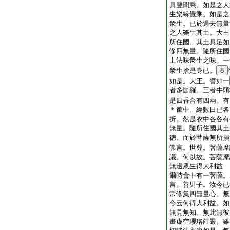
具聲聞乘。如是之人
生樂縁覺乘。如是之
衆生。已於過去無量
之人樂生其土。大王
所住國。其土具足如
修四無量。隨所住國
上法味衆生之味。一
衆生捨是身已。
8
如是。大王。譬如一
者多伽羅。三者牛頭
是四香合有四兩。有
＊筐中。經數日已各
折。然是衣中各各有
無量。隨所住國其土
徳。而於菩薩無所損
佛言。世尊。菩薩摩
議。何以故。菩薩摩
無邊衆生得大利益
爾時會中有一菩薩。
言。善男子。汝今已
常修集四無量心。無
今云何得大利益。如
無見無知。無此無彼
畫虚空瓔珞莊嚴。雖