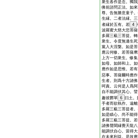
衆生各作是念。獨我
佛前諮問正法。如來
尊。告無勝意童子。
生縁。二者法縁。三
者縁於五有。若
4
波羅蜜大慈大悲菩薩
多羅三藐三菩提。轉
衆生。令度無邊生死
黨入大涅槃。如是菩
應云何修。若菩薩摩
上方一切衆生。修集
如母。如師和上。如
應作如是思惟。若有
惡事。菩薩爾時應作
生者。則爲十方諸佛
呵責。云何是人爲阿
自不能調伏其心。譬
趣彼欝單
6
曰土。
手者而欲執作。遠離
多羅三藐三菩提者。
如是瞋心。尚不能得
多羅三藐三菩提。若
諸佛聲聞縁覺天龍八
能調伏自心。當得大
在未來利益。是故應