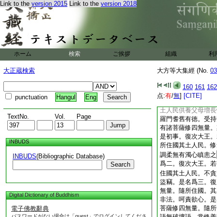
Link to the
version 2015
Link to the
version 2018
即是眞實觀入出息。
諸佛境界不可思議。
時四
24
天王白佛
處。我等要當隨侍守
滅
＊大方等大集經虚
ホーム
検索
ご挨拶
組織
利
品第四
爾時頻婆娑羅王白佛
大正蔵検索
大方等大集經 (No.
03
支佛等修行法行。令
惡事。世尊。菩薩摩
160
161
162
四姓供養恭敬。得幾
点:
有
/
無
]
[CITE]
punctuation
Hangul
Eng
菩薩修四無量。隨所
土人民供養父母増長
TextNo.
Vol.
Page
羅門耆舊有徳。受持
有諸菩薩修四無量。
是初事。復次大王。
INBUDS
所住國其土人民。修
調柔無有濁心瞋恚之
INBUDS
(Bibliographic Database)
爲二。復次大王。若
Search
住國其土人民。不貪
盜竊。是名爲三。復
無量。隨所住國。其
Digital Dictionary of Buddhism
非法。呵責欲心。是
菩薩修四無量。隨所
電子佛教辭典
パスワードがない場合は「guest」でログインしてくださ
語無破壞語。常修善