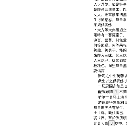
入大涅槃。如是等事
是即是四無量果。以
女人。應當修集四無
生得隨慈忍。無量衆
衆咸供養佛
＊大方等大集經虚空
爾時有一菩薩童子。
佛言。世尊。慈無量
何等因縁。何等果報
善哉。善男子。能問
來即入三昧。其三昧
入三昧已。從其肉髻
種種色。遍照無量無
説偈言
淤泥之中生芙蓉 
衆生以之供養佛 
一切惡國亦如是 
能調難調
1
不調
娑婆世界惡土地 
若欲獲得無量利 
無量世界所有衆生。
土世尊。既供養已。
婆世界。至於佛所頭
此界大寶
3
坊中。