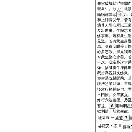
先當破壞閻浮提闇而
善衆生。欲度生死修
睡眠施其念
4
力。
和上師長父母。若有
壞其人邪心示以正道
及出世事。生懈怠者
修事業。若有衆生迷
見道。若有衆生身遇
息。身得安眠受大快
心多忘誤。得見我者
令衆生繋心念善。若
一念。我當爲説大乘
像。捨身得生淨佛世
我當爲説辟支佛乘。
亦當爲説聲聞乘。若
説法惡業即滅。世尊
後次行於瞿陀尼。瞿
＊曰後。次弗婆提。
修行六波羅蜜。乃至
菩提。
6
爾時明星
欲利益一切衆生故。
廬遮羅
一
盧遮
7
娑羅叉＊婆
五
娑羅