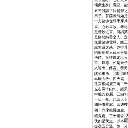
壞衆生身口意惡。能
五逆誹謗正法賢聖之
男子。菩薩若能如是
十方諸佛世尊手摩其
喜。心歡喜故。尋得
是善妙之言。所謂莫
是修慈純善之人。定
無量諸佛世尊。離三
縁無縁之慈。亦得具
阿耨多羅三藐三菩提
法時。於諸禪定出入
言。世尊。如是天子
入速出。佛言。善男
諸如來所。
10
殖
本願力故生四天處。
住宮殿縱廣三萬二千
左右滿十由旬。諸天
中離其眷屬。三由旬
一日一夜。此四天下
四阿修羅處。四迦樓
四十六摩睺羅伽處。
餓鬼處。三十毘舍
伏如是衆生。以本願
提夜五分過。餘一分