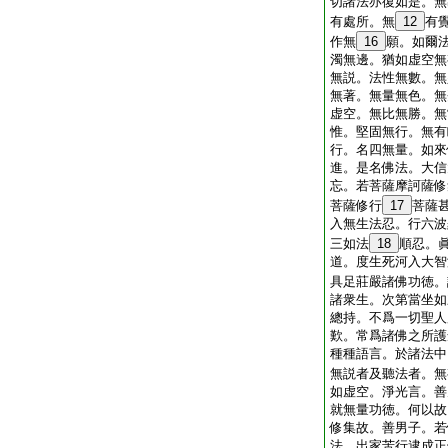
切諸法亦復如是。無
有處所。無
12
有
作無
16
願。如爾
濁無邊。猶如虚空無
無説。法性無數。無
無著。無量無色。無
虚空。無比無勝。無
惟。堅固無行。無有
行。名四無量。如來
進。是名佛法。大信
忘。若菩薩摩訶薩修
菩薩修行
17
菩薩
入無生法忍。行六波
三如法
18
順忍。
道。度生死河入大智
具足莊嚴諸佛功徳。
諸衆生。次第當坐如
總持。不爲一切聖人
歎。常爲諸佛之所護
種種語言。於諸法中
無説者及聽法者。無
如虚空。淨光言。善
就無量功徳。何以故
修集故。善男子。若
法。出家苦行逮成正