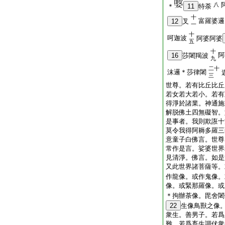
八
＊
11
特荼
十
富羅婆邏
12
叉
一
十
呵迦波
阿婆阿婆
五
十
阿
16
莎闍羯波
九
二十
沫邏＊莎律闍
三
世尊。若有比丘比丘
若女若大若小。若有
得淨於諸業。神通施
解脱佛土四無礙智。
是事者。我則欺誑十
莫令我得阿耨多羅三
意童子白佛言。世尊
常作是言。娑婆世界
見清淨。佛言。如是
又此世界諸菩薩等。
作龍像。或作鬼像。
像。或緊那羅像。或
＊拘辦荼像。毘舍闍
22
生像鳥獸之像
衆生。善男子。若爲
難。若爲畜生調伏衆