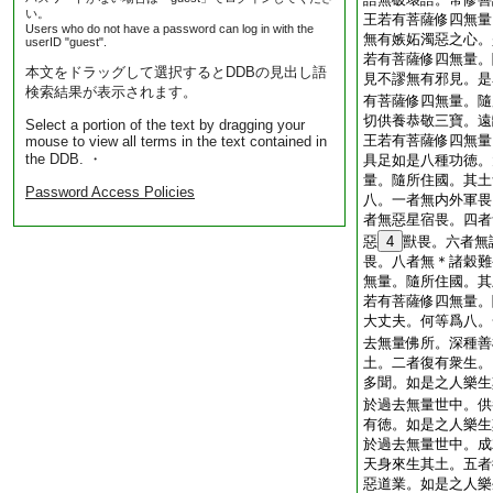
い。
王若有菩薩修四無量
Users who do not have a password can log in with the
無有嫉妬濁惡之心。
userID "guest".
若有菩薩修四無量。
本文をドラッグして選択するとDDBの見出し語
見不謬無有邪見。是
検索結果が表示されます。
有菩薩修四無量。隨
切供養恭敬三寶。遠
Select a portion of the text by dragging your
王若有菩薩修四無量
mouse to view all terms in the text contained in
the DDB. ・
具足如是八種功徳。
量。隨所住國。其土
Password Access Policies
八。一者無内外軍畏
者無惡星宿畏。四者
惡
4
獸畏。六者無
畏。八者無＊諸穀難
無量。隨所住國。其
若有菩薩修四無量。
大丈夫。何等爲八。
去無量佛所。深種善
土。二者復有衆生。
多聞。如是之人樂生
於過去無量世中。供
有徳。如是之人樂生
於過去無量世中。成
天身來生其土。五者
惡道業。如是之人樂