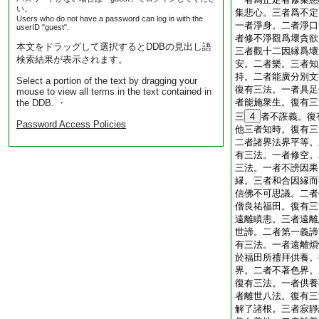
い。
集悲心。三者爲不定
Users who do not have a password can log in with the
一者淨身。二者淨口
userID "guest".
者修不淨觀爲壞貪欲
本文をドラッグして選択するとDDBの見出し語
三者觀十二因縁爲壞
検索結果が表示されます。
安。二者樂。三者知
持。二者能廣分別文
Select a portion of the text by dragging your
復有三法。一者具足
mouse to view all terms in the text contained in
者能施衆生。復有三
the DDB. ・
三
4
者不誑義。復
Password Access Policies
他三者知時。復有三
二者諸界法界平等。
有三法。一者修空。
三法。一者不謗因果
縁。三者和合因縁而
信佛不可思議。二者
僧良祐福田。復有三
遠離瞋恚。三者遠離
世諦。二者第一義諦
有三法。一者遠離煩
於福田所禮拜供養。
界。二者不著色界。
復有三法。一者供養
者離世八法。復有三
解了諸根。三者寂靜