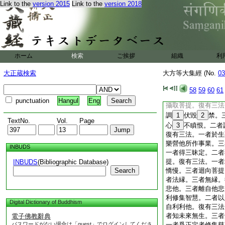
Link to the
version 2015
Link to the
version 2018
二法。一者不捨煩惱
有二法。一者知處非
菩提。復有二法。一
者修向無上菩提莊嚴
衆生及以菩提等無差
縁菩提而得解脱。復
ホーム
検索
ご挨拶
組織
利
二者爲
11
善法
12
不可説法而能宣説。
大正蔵検索
大方等大集經 (No.
03
乘。復有三法。一者
善友心不生悔。三者
58
59
60
61
有三法。一者破壞慳
punctuation
Hangul
Eng
攝取菩提。復有三法
調
1
伏毀
2
禁。
TextNo.
Vol.
Page
心
3
不瞋恨。二者
復有三法。一者於生
樂營他所作事業。三
INBUDS
一者得三昧定。二者
提。復有三法。一者
INBUDS
(Bibliographic Database)
Search
憍慢。三者迴向菩提
者法縁。三者無縁。
悲他。三者離自他悲
利修集智慧。二者以
Digital Dictionary of Buddhism
自利利他。復有三法
者知未來無生。三者
電子佛教辭典
パスワードがない場合は「guest」でログインしてくださ
一者爲正定者修集慈