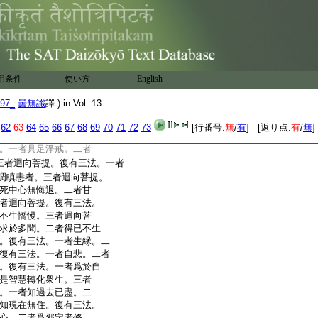
。二者不捨修善莊嚴。復
處。二者以諸善根迴向
者觀菩提心猶如幻相。二
。復有二法。一者觀諸
別。二者知諸衆生因
有二法。一者知法無生。
用条件
使い方
English
故而修莊嚴。復有二法。一者
二者一切衆生悉同一
97_
曇無讖
譯 ) in Vol. 13
初發菩提之心。二者親近
修集大悲心不退轉。復
62
63
64
65
66
67
68
69
70
71
72
73
[行番号:
無
/
有
] [返り点:
有
/
無
]
悋。二者惠施一切。三者
。一者具足淨戒。二者
三者迴向菩提。復有三法。一者
調瞋恚者。三者迴向菩提。
死中心無悔退。二者甘
者迴向菩提。復有三法。
不生憍慢。三者迴向菩
求於多聞。二者得已不生
。復有三法。一者生縁。二
復有三法。一者自悲。二者
。復有三法。一者爲於自
是智慧轉化衆生。三者
。一者知過去已盡。二
知現在無住。復有三法。
心。二者爲邪定者修