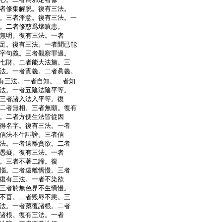
者修集解脱。復有三法。
。三者淨意。復有三法。一
。二者修慈爲壞瞋恚。
無明。復有三法。一者
足。復有三法。一者聞已能
字句義。三者觀察罪過。
七財。二者能大法施。三
法。一者實義。二者眞義。
有三法。一者自知。二者知
法。一者五陰法陰平等。
三者諸入法入平等。復
二者無相。三者無願。復有
。二者方便生法皆從因
得名字。復有三法。一者
信法不生誹謗。三者信
法。一者遠離貪欲。二者
愚癡。復有三法。一者
。三者不著二諦。復
惱。二者遠離憍慢。三者
復有三法。一者不染欲
三者於無色界不生憍慢。
不喜。二者毀辱不恚。三
法。一者藏覆諸根。二者
諸根。復有三法。一者