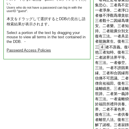
い。
集悲心。三者爲不定
Users who do not have a password can log in with the
一者淨身。二者淨口
userID "guest".
者修不淨觀爲壞貪欲
本文をドラッグして選択するとDDBの見出し語
三者觀十二因縁爲壞
検索結果が表示されます。
安。二者樂。三者知
持。二者能廣分別文
Select a portion of the text by dragging your
復有三法。一者具足
mouse to view all terms in the text contained in
者能施衆生。復有三
the DDB. ・
三
4
者不誑義。復
Password Access Policies
他三者知時。復有三
二者諸界法界平等。
有三法。一者修空。
三法。一者不謗因果
縁。三者和合因縁而
信佛不可思議。二者
僧良祐福田。復有三
遠離瞋恚。三者遠離
世諦。二者第一義諦
有三法。一者遠離煩
於福田所禮拜供養。
界。二者不著色界。
復有三法。一者供養
者離世八法。復有三
解了諸根。三者寂靜