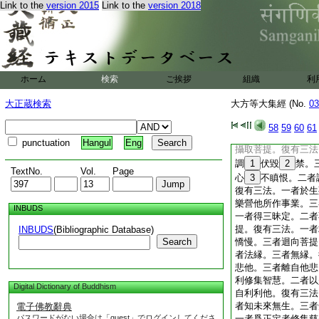
Link to the
version 2015
Link to the
version 2018
二法。一者不捨煩惱
有二法。一者知處非
菩提。復有二法。一
者修向無上菩提莊嚴
衆生及以菩提等無差
縁菩提而得解脱。復
ホーム
検索
ご挨拶
組織
利
二者爲
11
善法
12
不可説法而能宣説。
大正蔵検索
大方等大集經 (No.
03
乘。復有三法。一者
善友心不生悔。三者
58
59
60
61
有三法。一者破壞慳
punctuation
Hangul
Eng
攝取菩提。復有三法
調
1
伏毀
2
禁。
TextNo.
Vol.
Page
心
3
不瞋恨。二者
復有三法。一者於生
樂營他所作事業。三
INBUDS
一者得三昧定。二者
提。復有三法。一者
INBUDS
(Bibliographic Database)
Search
憍慢。三者迴向菩提
者法縁。三者無縁。
悲他。三者離自他悲
利修集智慧。二者以
Digital Dictionary of Buddhism
自利利他。復有三法
者知未來無生。三者
電子佛教辭典
パスワードがない場合は「guest」でログインしてくださ
一者爲正定者修集慈