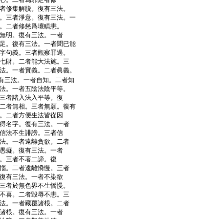
者修集解脱。復有三法。
。三者淨意。復有三法。一
。二者修慈爲壞瞋恚。
無明。復有三法。一者
足。復有三法。一者聞已能
字句義。三者觀察罪過。
七財。二者能大法施。三
法。一者實義。二者眞義。
有三法。一者自知。二者知
法。一者五陰法陰平等。
三者諸入法入平等。復
二者無相。三者無願。復有
。二者方便生法皆從因
得名字。復有三法。一者
信法不生誹謗。三者信
法。一者遠離貪欲。二者
愚癡。復有三法。一者
。三者不著二諦。復
惱。二者遠離憍慢。三者
復有三法。一者不染欲
三者於無色界不生憍慢。
不喜。二者毀辱不恚。三
法。一者藏覆諸根。二者
諸根。復有三法。一者