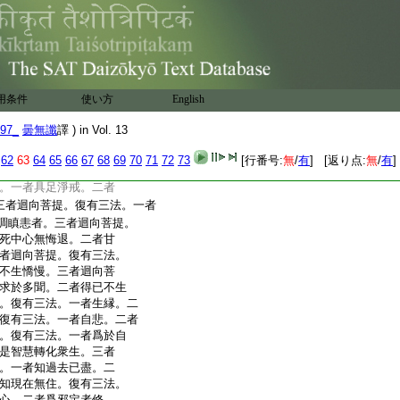
。二者不捨修善莊嚴。復
處。二者以諸善根迴向
者觀菩提心猶如幻相。二
。復有二法。一者觀諸
別。二者知諸衆生因
有二法。一者知法無生。
用条件
使い方
English
故而修莊嚴。復有二法。一者
二者一切衆生悉同一
97_
曇無讖
譯 ) in Vol. 13
初發菩提之心。二者親近
修集大悲心不退轉。復
62
63
64
65
66
67
68
69
70
71
72
73
[行番号:
無
/
有
] [返り点:
無
/
有
]
悋。二者惠施一切。三者
。一者具足淨戒。二者
三者迴向菩提。復有三法。一者
調瞋恚者。三者迴向菩提。
死中心無悔退。二者甘
者迴向菩提。復有三法。
不生憍慢。三者迴向菩
求於多聞。二者得已不生
。復有三法。一者生縁。二
復有三法。一者自悲。二者
。復有三法。一者爲於自
是智慧轉化衆生。三者
。一者知過去已盡。二
知現在無住。復有三法。
心。二者爲邪定者修