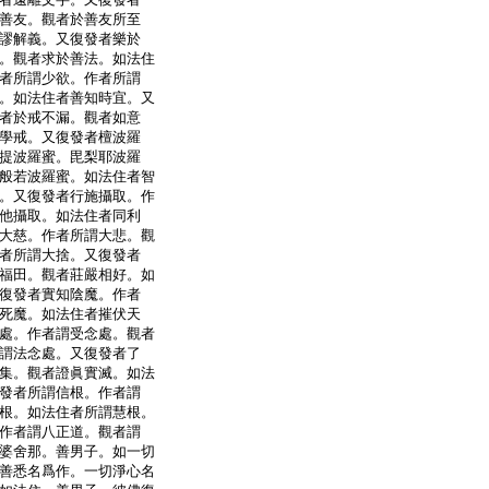
善友。觀者於善友所至
謬解義。又復發者樂於
。觀者求於善法。如法住
者所謂少欲。作者所謂
。如法住者善知時宜。又
者於戒不漏。觀者如意
學戒。又復發者檀波羅
提波羅蜜。毘梨耶波羅
般若波羅蜜。如法住者智
。又復發者行施攝取。作
他攝取。如法住者同利
大慈。作者所謂大悲。觀
者所謂大捨。又復發者
福田。觀者莊嚴相好。如
復發者實知陰魔。作者
死魔。如法住者摧伏天
處。作者謂受念處。觀者
謂法念處。又復發者了
集。觀者證眞實滅。如法
發者所謂信根。作者謂
根。如法住者所謂慧根。
作者謂八正道。觀者謂
婆舍那。善男子。如一切
善悉名爲作。一切淨心名