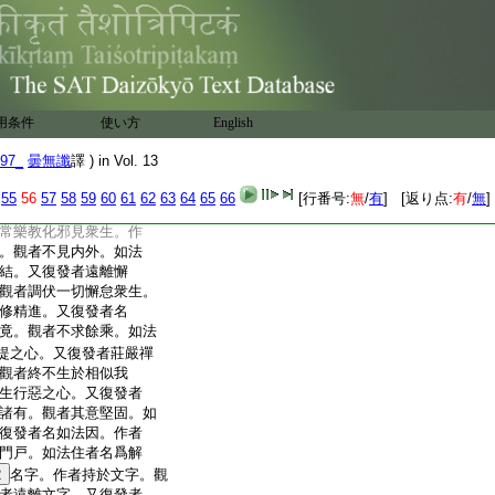
衆生施迴向菩提。如法
發者求
10
覓受人。作者見
者觀財無常。如法住者
如法求財。作者求於淨
於堅法。如法住者一切
發者離諸惡戒。作者至
用条件
使い方
English
者至心調伏毀禁之人。
生憍慢。又復發者淨
97_
曇無讖
譯 ) in Vol. 13
業。觀者淨於意業。如法
發者遠離瞋心。作者修
55
56
57
58
59
60
61
62
63
64
65
66
[行番号:
無
/
有
] [返り点:
有
/
無
]
他。如法住者修忍辱已
常樂教化邪見衆生。作
。觀者不見内外。如法
結。又復發者遠離懈
觀者調伏一切懈怠衆生。
修精進。又復發者名
竟。觀者不求餘乘。如法
提之心。又復發者莊嚴禪
觀者終不生於相似我
生行惡之心。又復發者
諸有。觀者其意堅固。如
復發者名如法因。作者
門戸。如法住者名爲解
2
名字。作者持於文字。觀
者遠離文字。又復發者