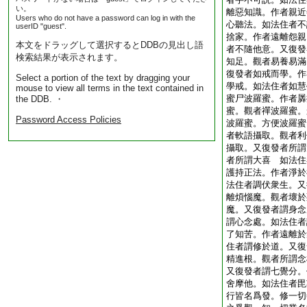
い。
離惡知識。作者親近
Users who do not have a password can log in with the
心聽法。如法住者不
userID "guest".
捨家。作者遠離怨親
本文をドラッグして選択するとDDBの見出し語
者不隨他意。又復發
検索結果が表示されます。
知足。觀者易養易滿
復發者如戒而學。作
Select a portion of the text by dragging your
學戒。如法住者如慧
mouse to view all terms in the text contained in
蜜尸波羅蜜。作者羼
the DDB. ・
蜜。觀者禪波羅蜜。
Password Access Policies
波羅蜜。方便波羅蜜
者軟語攝取。觀者利
攝取。又復發者所謂
者所謂大喜 如法住
護持正法。作者淨於
法住者調伏衆生。又
離煩惱魔。觀者壞於
魔。又復發者謂身念
謂心念處。如法住者
了知苦。作者遠離於
住者謂修於道。又復
精進根。觀者所謂念
又復發者謂七覺分。
舍摩他。如法住者毘
行皆名爲發。修一切