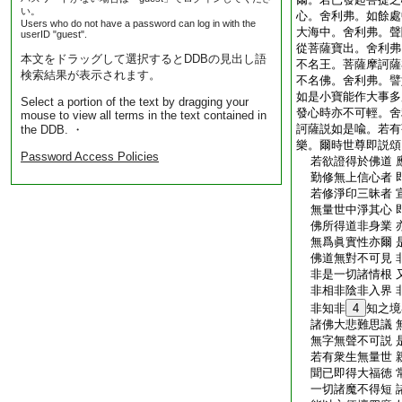
い。
心。舍利弗。如餘處
Users who do not have a password can log in with the
大海中。舍利弗。聲
userID "guest".
從菩薩寶出。舍利弗
本文をドラッグして選択するとDDBの見出し語
不名王。菩薩摩訶薩
検索結果が表示されます。
不名佛。舍利弗。譬
如是小寶能作大事多
Select a portion of the text by dragging your
發心時亦不可輕。舍
mouse to view all terms in the text contained in
訶薩説如是喩。若有
the DDB. ・
樂。爾時世尊即説頌
Password Access Policies
若欲證得於佛道 
勤修無上信心者 
若修淨印三昧者 
無量世中淨其心 
佛所得道非身業 
無爲眞實性亦爾 
佛道無對不可見 
非是一切諸情根 
非相非陰非入界 
非知非
4
知之境
諸佛大悲難思議 
無字無聲不可説 
若有衆生無量世 
聞已即得大福徳 
一切諸魔不得短 