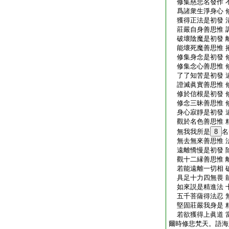
修集慈悲名發作 
爲諸衆生淨身心 
獲得正法是初發 
莊嚴自身善思惟 
破壞陰魔是初發 
能壞死魔善思惟 
修集身念是初發 
修集念心善思惟 
了了知苦是初發 
證滅眞實善思惟 
修於信根是初發 
修念三昧善思惟 
身心寂靜是初發 
觀於名色善思惟 
無我我所是
8
名
無去無來善思惟 
遠離憍慢是初發 
觀十二縁善思惟 
若能遠離一切相 
具足十力四無畏 
如來説是精進法 
五千菩薩得法忍 
堅固莊嚴我身是 
若欲獲得上眞道 
爾時修悲梵天。語海