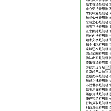
始求善法是初發 
念心受持善思惟 
求於禪支是初發 
無相似慢善思惟 
念慧之心是初發 
擁護正法善思惟 
正念因縁是初發 
觀於内法善思惟 
始求文字是初發 
知不可説善思惟 
遠離惡友是初發 
聞已如聞善思惟 
佛法出家是初發 
修集善法善思惟 
少欲知足名發
7
住寂靜已説無諍 
從戒而學是初發 
無戒之戒善思惟 
不説世事是初發 
易養易滿善思惟 
樂修施戒是初發 
修禪智慧善思惟 
行施攝取是初發 
利益衆生善思惟 