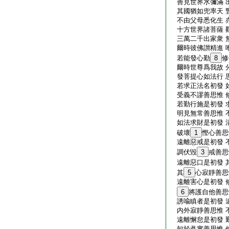
善見世界水彌滿 
其國猶如兜率天 
不由父母悉化生 
十方世界諸菩薩 
三萬二千出家衆 
爾時彼佛讃精進 
若能發心勤
8
修
爾時世尊爲我故 
發菩提心如法行 
若求正法名初發 
受義不謬善思惟 
若勤行施是初發 
明見無常善思惟 
如法求財是初發 
破壞
1
慳心善思
遠離惡戒是初發 
調伏毀
3
戒善思
遠離惡口是初發 
其
5
心寂靜善思
遠離害心是初發 
6
將護自他善思
誘喩瞋者是初發 
内外寂靜善思惟 
遠離懈怠是初發 
知於眞實善思惟 