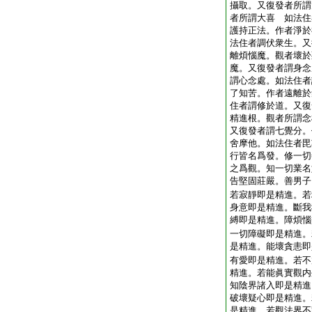
攝取。又復發者所謂
者所謂大喜 如法住
護持正法。作者淨於
法住者調伏衆生。又
離煩惱魔。觀者壞於
魔。又復發者謂身念
謂心念處。如法住者
了知苦。作者遠離於
住者謂修於道。又復
精進根。觀者所謂念
又復發者謂七覺分。
舍摩他。如法住者毘
行皆名爲發。修一切
之爲觀。知一切業名
告堅固莊嚴。善男子
若寂靜即是精進。若
身意即是精進。斷我
縛即是精進。障煩惱
一切障礙即是精進。
是精進。能壞貪恚即
有愛即是精進。若不
精進。若能眞實觀内
知陰界諸入即是精進
破壞疑心即是精進。
是精進。若觀法界不