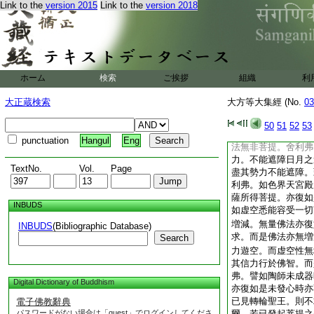
Link to the
version 2015
Link to the
version 2018
地差別得種種味。菩
復如是。隨衆生根説
樹下有金泥。是金泥
薩初發菩提金泥心中
寶。舍利弗。如餘小
切人天亦復如是。悉
ホーム
検索
ご挨拶
組織
利
弗。如薄福人不遇寶
種諸善根。則不能發
大正蔵検索
大方等大集經 (No.
03
蔗子則無種種石蜜諸
無種種三寶諸味。舍
50
51
52
53
是言。天下所有無非
punctuation
Hangul
Eng
法無非菩提。舍利弗
力。不能遮障日月之
TextNo.
Vol.
Page
盡其勢力不能遮障。
利弗。如色界天宮殿
薩所得菩提。亦復如
INBUDS
如虚空悉能容受一切
増減。無量佛法亦復
INBUDS
(Bibliographic Database)
求。而是佛法亦無増
Search
力遊空。而虚空性無
其信力行於佛智。而
弗。譬如陶師未成器
Digital Dictionary of Buddhism
亦復如是未發心時亦
已見轉輪聖王。則不
電子佛教辭典
パスワードがない場合は「guest」でログインしてくださ
爾。若已發起菩提之