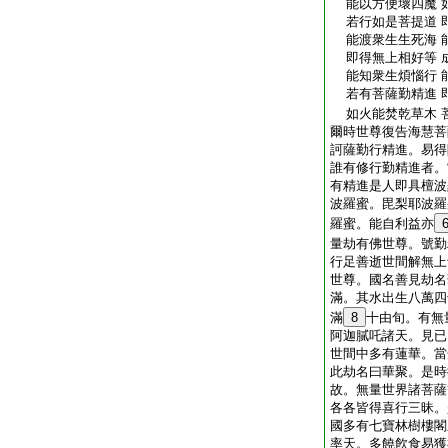
能以方便壞四魔 
若行如是菩提道 
能渡衆生生死海 
即得無上相好等 
能知衆生煩惱行 
若有菩薩勤精進 
如火能焚乾草木 
爾時世尊復告海慧菩
訶薩勤行精進。易得
誰有修行勤精進者。
有精進是人即具檀波
波羅蜜。毘梨耶波羅
羅蜜。能自利益亦
量劫有佛世尊。號勤
行足善逝世間解無上
世尊。國名善見劫名
滿。其水出生八萬四
滿
8
十由旬。有無
阿迦膩吒諸天。見已
世間中多有蓮華。當
此劫名曰華聚。是時
故。無量世界諸菩薩
各各皆得喜行三昧。
國多有七寶林樹樓閣
率天。多饒飮食易獲