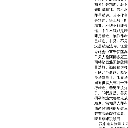
漏者即是精進。若不
悔即是精進。若不求
即是精進。若不作者
是精進。無上無下即
精進。不縛不解即是
進。不生不滅即是精
即是精進。無作作者
是精進。非見非不見
説是精進法時。無量
今此會中五千菩薩亦
千天人發阿耨多羅三
爾時堅固莊嚴菩薩聞
量法故。勤修精進獲
不臥乃至命終。既捨
身於無量世。供養於
周遍供養八萬四千諸
行精進。善男子汝知
乎。即我身是。善男
彌勒等諸大菩薩先成
精進。當知是人即有
猶尚難得阿耨多羅三
若有菩薩能精進者。
時世尊即説頌曰
我念過去無量世 