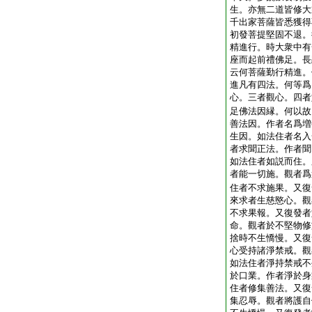
生。亦無二道皆修大
千出家菩薩皆悉獲得
初發菩提堅固不退。
精進行。時大衆中有
座而起前禮佛足。長
云何菩薩勤行精進。
進凡有四法。何等爲
心。三者觀心。四者
足佛法因縁。何以故
善法因。作者名爲増
生因。如法住者名入
者求聞正法。作者聞
如法住者如説而住。
者能一切施。觀者爲
住者不求施果。又復
來求者生慈愍心。觀
不求果報。又復發者
命。觀者於不堅物修
捨時不生憍慢。又復
心受持諸淨禁戒。觀
如法住者淨持禁戒不
於口業。作者淨於身
住者修集善法。又復
集忍辱。觀者將護自