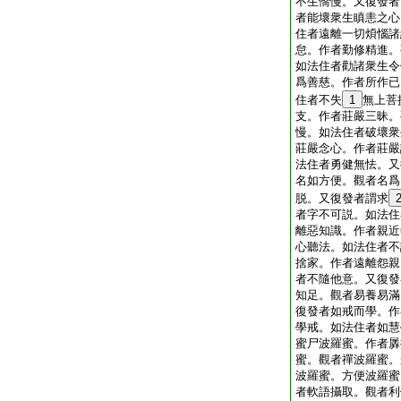
不生憍慢。又復發者
者能壞衆生瞋恚之心
住者遠離一切煩惱諸
怠。作者勤修精進。
如法住者勸諸衆生令
爲善慈。作者所作已
住者不失
1
無上菩
支。作者莊嚴三昧。
慢。如法住者破壞衆
莊嚴念心。作者莊嚴
法住者勇健無怯。又
名如方便。觀者名爲
脱。又復發者謂求
者字不可説。如法住
離惡知識。作者親近
心聽法。如法住者不
捨家。作者遠離怨親
者不隨他意。又復發
知足。觀者易養易滿
復發者如戒而學。作
學戒。如法住者如慧
蜜尸波羅蜜。作者羼
蜜。觀者禪波羅蜜。
波羅蜜。方便波羅蜜
者軟語攝取。觀者利