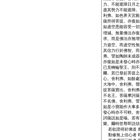
力。不能遮障日月之
盡其勢力不能遮障。
利弗。如色界天宮殿
薩所得菩提。亦復如
如虚空悉能容受一切
増減。無量佛法亦復
求。而是佛法亦無増
力遊空。而虚空性無
其信力行於佛智。而
弗。譬如陶師未成器
亦復如是未發心時亦
已見轉輪聖王。則不
爾。若已發起菩提之
心。舍利弗。如餘處
大海中。舍利弗。聲
從菩薩寶出。舍利弗
不名王。菩薩摩訶薩
不名佛。舍利弗。譬
如是小寶能作大事多
發心時亦不可輕。舍
訶薩説如是喩。若有
樂。爾時世尊即説頌
若欲證得於佛道 
勤修無上信心者 