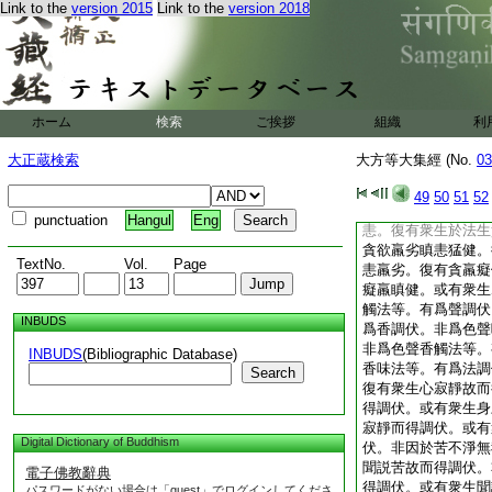
Link to the
version 2015
Link to the
version 2018
於過去未來現在。不
故。過去已盡未來未
不作著想名不顛倒名
生諸行。知已了了説
癡行。知有衆生行於
恚莊嚴於貪。行於愚
ホーム
検索
ご挨拶
組織
利
莊嚴於癡。行於瞋恚
莊嚴於瞋。善男子。
大正蔵検索
大方等大集經 (No.
03
聲生瞋。復有衆生於
有衆生於香生貪於味
49
50
51
52
生貪於香生恚。復有
punctuation
Hangul
Eng
恚。復有衆生於法生
貪欲羸劣瞋恚猛健。
TextNo.
Vol.
Page
恚羸劣。復有貪羸癡
癡羸瞋健。或有衆生
觸法等。有爲聲調伏
INBUDS
爲香調伏。非爲色聲
非爲色聲香觸法等。
INBUDS
(Bibliographic Database)
香味法等。有爲法調
Search
復有衆生心寂靜故而
得調伏。或有衆生身
寂靜而得調伏。或有
Digital Dictionary of Buddhism
伏。非因於苦不淨無
聞説苦故而得調伏。
電子佛教辭典
得調伏。或有衆生聞
パスワードがない場合は「guest」でログインしてくださ