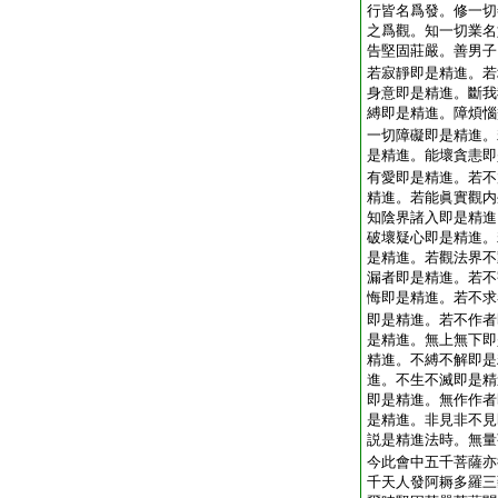
行皆名爲發。修一切
之爲觀。知一切業名
告堅固莊嚴。善男子
若寂靜即是精進。若
身意即是精進。斷我
縛即是精進。障煩惱
一切障礙即是精進。
是精進。能壞貪恚即
有愛即是精進。若不
精進。若能眞實觀内
知陰界諸入即是精進
破壞疑心即是精進。
是精進。若觀法界不
漏者即是精進。若不
悔即是精進。若不求
即是精進。若不作者
是精進。無上無下即
精進。不縛不解即是
進。不生不滅即是精
即是精進。無作作者
是精進。非見非不見
説是精進法時。無量
今此會中五千菩薩亦
千天人發阿耨多羅三