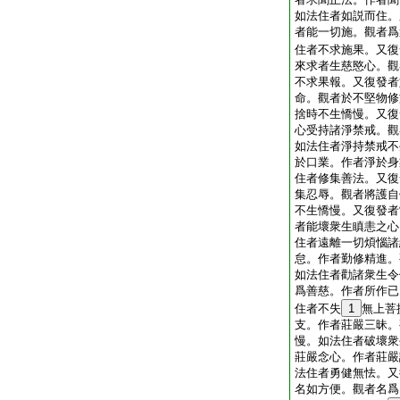
如法住者如説而住。
者能一切施。觀者爲
住者不求施果。又復
來求者生慈愍心。觀
不求果報。又復發者
命。觀者於不堅物修
捨時不生憍慢。又復
心受持諸淨禁戒。觀
如法住者淨持禁戒不
於口業。作者淨於身
住者修集善法。又復
集忍辱。觀者將護自
不生憍慢。又復發者
者能壞衆生瞋恚之心
住者遠離一切煩惱諸
怠。作者勤修精進。
如法住者勸諸衆生令
爲善慈。作者所作已
住者不失
1
無上菩
支。作者莊嚴三昧。
慢。如法住者破壞衆
莊嚴念心。作者莊嚴
法住者勇健無怯。又
名如方便。觀者名爲