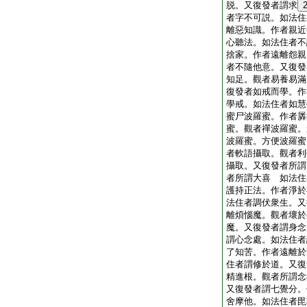
脱。又復發者謂求
者字不可説。如法住
離惡知識。作者親近
心聽法。如法住者不
捨家。作者遠離怨親
者不隨他意。又復發
知足。觀者易養易滿
復發者如戒而學。作
學戒。如法住者如慧
蜜尸波羅蜜。作者羼
蜜。觀者禪波羅蜜。
波羅蜜。方便波羅蜜
者軟語攝取。觀者利
攝取。又復發者所謂
者所謂大喜 如法住
護持正法。作者淨於
法住者調伏衆生。又
離煩惱魔。觀者壞於
魔。又復發者謂身念
謂心念處。如法住者
了知苦。作者遠離於
住者謂修於道。又復
精進根。觀者所謂念
又復發者謂七覺分。
舍摩他。如法住者毘