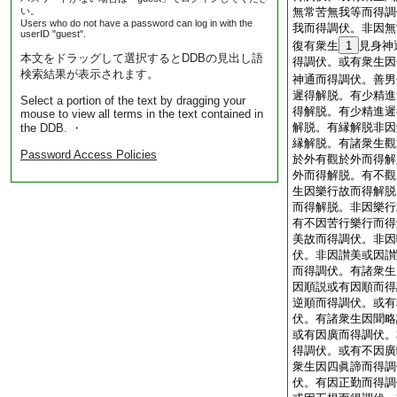
い。
無常苦無我等而得調
Users who do not have a password can log in with the
我而得調伏。非因無
userID "guest".
復有衆生
1
見身神
本文をドラッグして選択するとDDBの見出し語
得調伏。或有衆生因
検索結果が表示されます。
神通而得調伏。善男
遲得解脱。有少精進
Select a portion of the text by dragging your
得解脱。有少精進遲
mouse to view all terms in the text contained in
解脱。有縁解脱非因
the DDB. ・
縁解脱。有諸衆生觀
Password Access Policies
於外有觀於外而得解
外而得解脱。有不觀
生因樂行故而得解脱
而得解脱。非因樂行
有不因苦行樂行而得
美故而得調伏。非因
伏。非因讃美或因讃
而得調伏。有諸衆生
因順説或有因順而得
逆順而得調伏。或有
伏。有諸衆生因聞略
或有因廣而得調伏。
得調伏。或有不因廣
衆生因四眞諦而得調
伏。有因正勤而得調