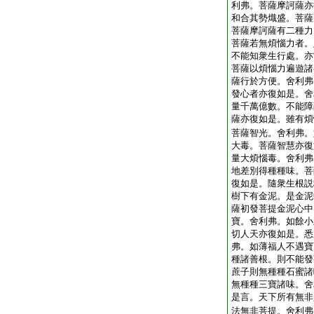
利弗。菩薩摩訶薩亦
和合其勢熾盛。菩薩
菩薩摩訶薩有二種力
菩薩若無煩惱力者。
不能知衆生行處。亦
菩薩以煩惱力遍遊諸
薩行於方便。舍利弗
發心者亦復如是。舍
量千萬億數。不能障
薩亦復如是。雖有煩
菩薩智光。舍利弗。
大毒。菩薩智慧亦復
量大煩惱毒。舍利弗
地差別得種種味。菩
復如是。隨衆生根説
樹下有金泥。是金泥
薩初發菩提金泥心中
寶。舍利弗。如餘小
切人天亦復如是。悉
弗。如薄福人不遇寶
種諸善根。則不能發
蔗子則無種種石蜜諸
無種種三寶諸味。舍
是言。天下所有無非
法無非菩提。舍利弗