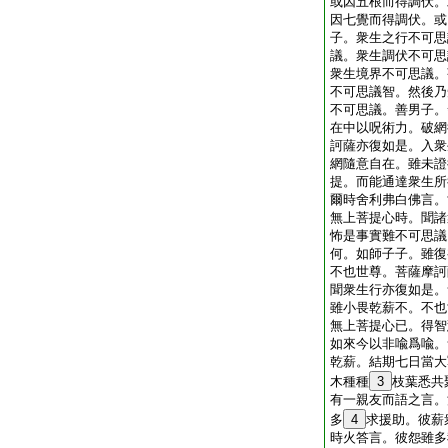
或因五根而得調伏。
因七覺而得調伏。或
子。衆生之行不可思
議。衆生調伏不可思
衆生境界不可思議。
不可思議智。然後乃
不可思議。善男子。
在中以呪術力。破網
訶薩亦復如是。入衆
網隨意自在。雖未證
提。而能通達衆生所
爾時舍利弗白佛言。
無上菩提心時。聞諸
怖是事實難不可思議
何。如師子子。雖復
不也世尊。菩薩摩訶
聞衆生行亦復如是。
雖小畏乾薪不。不也
無上菩提心已。得智
如來今以非喩爲喩。
乾薪。結期七日當大
木種種
3
枝葉悉共
有一親友而語之言。
多
4
求援助。彼薪
時火答言。彼怨雖多