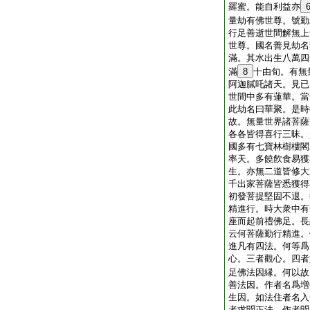
羅蜜。能自利益亦
量劫有佛世尊。號勤
行足善逝世間解無上
世尊。國名善見劫名
滿。其水出生八萬四
滿
8
十由旬。有無
阿迦膩吒諸天。見已
世間中多有蓮華。當
此劫名曰華聚。是時
故。無量世界諸菩薩
各各皆得喜行三昧。
國多有七寶林樹樓閣
率天。多饒飮食易獲
生。亦無二道皆修大
千出家菩薩皆悉獲得
初發菩提堅固不退。
精進行。時大衆中有
座而起前禮佛足。長
云何菩薩勤行精進。
進凡有四法。何等爲
心。三者觀心。四者
足佛法因縁。何以故
善法因。作者名爲増
生因。如法住者名入
者求聞正法。作者聞