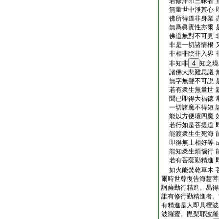
若修淨印三昧者 
無量世中淨其心 
佛所得道非身業 
無爲眞實性亦爾 
佛道無對不可見 
非是一切諸情根 
非相非陰非入界 
非知非
4
知之境
諸佛大悲難思議 
無字無聲不可説 
若有衆生無量世 
聞已即得大福徳 
一切諸魔不得短 
能以方便壞四魔 
若行如是菩提道 
能渡衆生生死海 
即得無上相好等 
能知衆生煩惱行 
若有菩薩勤精進 
如火能焚乾草木 
爾時世尊復告海慧菩
訶薩勤行精進。易得
誰有修行勤精進者。
有精進是人即具檀波
波羅蜜。毘梨耶波羅