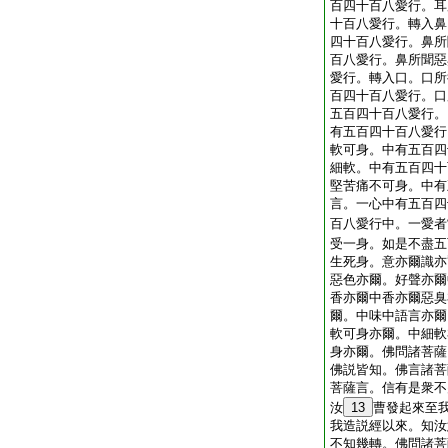
百四十百八愛行。耳
十百八愛行。轉入鼻
四十百八愛行。鼻所
百八愛行。鼻所聞惡
愛行。轉入口。口所
百四十百八愛行。口
五百四十百八愛行。
有五百四十百八愛行
軟可身。中有五百四
細軟。中有五百四十
堅苦痛不可身。中有
言。一心中有五百四
百八愛行中。一愛者
受一身。如是不盡五
生死身。意亦爾識亦
惡色亦爾。好聲亦爾
香亦爾中香亦爾惡臭
爾。中味中語言亦爾
軟可身亦爾。中細軟
身亦爾。佛問諸菩薩
佛説皆知。佛言諸菩
菩薩言。信有是衆不
汝
13
曹發起來至
我造説經以來。知汝
不知幾轉。佛問諸菩