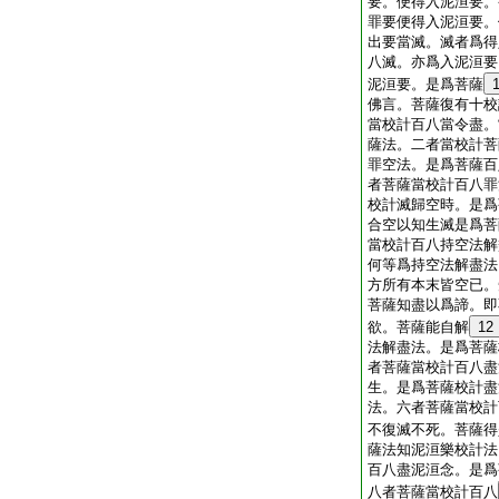
要。便得入泥洹要。
罪要便得入泥洹要。
出要當滅。滅者爲得
八滅。亦爲入泥洹要
泥洹要。是爲菩薩
佛言。菩薩復有十校
當校計百八當令盡。
薩法。二者當校計菩
罪空法。是爲菩薩百
者菩薩當校計百八罪
校計滅歸空時。是爲
合空以知生滅是爲菩
當校計百八持空法解
何等爲持空法解盡法
方所有本末皆空已。
菩薩知盡以爲諦。即
欲。菩薩能自解
12
法解盡法。是爲菩薩
者菩薩當校計百八盡
生。是爲菩薩校計盡
法。六者菩薩當校計
不復滅不死。菩薩得
薩法知泥洹樂校計法
百八盡泥洹念。是爲
八者菩薩當校計百八