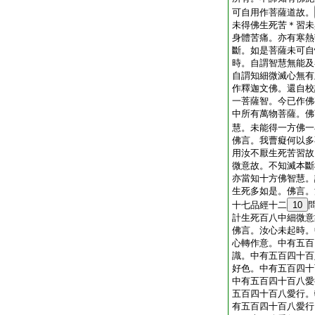
可自用作菩薩道故。
未得佛生死苦＊習未
身體苦痛。亦有寒熱
斷。如是菩薩未可自
時。自謂智慧無能及
自謂知細微滅心無有
作釋迦文佛。還自校
一菩薩智。今已作佛
中所有萬物菩薩。佛
慧。未能得一方佛一
佛言。我曹癡何以多
用汝不厭生死苦習故
微意故。不知滅本斷
亦當知十方佛智慧。
生死多如是。佛言。
十七品經十二
10
計生死百八中細微意
佛言。汝心未起時。
心轉作意。中有五百
識。中有五百四十百
好色。中有五百四十
中有五百四十百八愛
五百四十百八愛行。
有五百四十百八愛行