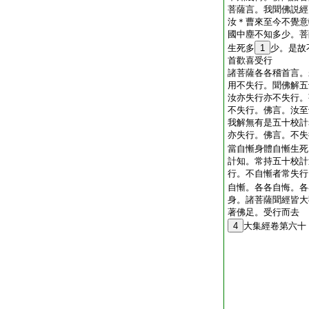
菩薩言。我聞佛説經
汝＊曹來至今不覺意
國中塵不知多少。菩
生死多
1
少。是故
首歡喜受行
諸菩薩各各稽首言。
用不失行。聞佛解五
汝亦失行亦不失行。
不失行。佛言。汝至
我解無有是五十校計
亦失行。佛言。不失
當自慚身體自慚生死
計知。常持五十校計
行。不自慚者常失行
自慚。各各自悔。各
身。諸菩薩聞經皆大
著佛足。受行而去
4
大集經卷第六十