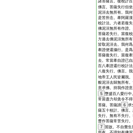
諸菩薩言。復校計百
佛言。菩薩失行但坐
泥洹去無所有。我何
是苦所念。牽阿羅漢
校計法。六者若復失
佛泥洹無所有作證。
菩薩若失行。當復校
方過去佛泥洹無所有
皆取泥洹去。我何爲
牽證便還攝行。是爲
菩薩復失行。當復牽
去。常當牽自證已自
百八牽證還行校計法
八復失行。佛言。我
地帝王人民皆屬我。
般泥洹去歸無所有。
意求佛。持我作證意
5
墮盛百八愛行中
常當盡力却貪令不得
菩薩。菩薩諦
6
求
薩五十校計。佛言。
失行。無有不失行。
曹作菩薩常苦失行。
7
習故。不自覺生
所有。不諦知有佛泥