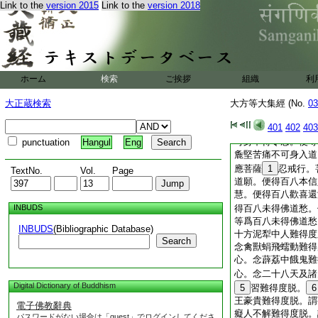
所得美味好語言。當
Link to the
version 2015
Link to the
version 2018
念。便辱百八不得勝
道。口所得中味中語
得令念。便辱百八不
言入道。口所得惡味
百八不得勝。是爲辱
身。身所得好細軟可
ホーム
検索
ご挨拶
組織
利
得令念。便辱百八不
大正蔵検索
大方等大集經 (No.
入道。身所得中細軟
03
便辱百八不得勝。是
401
402
403
得惡麁堅苦痛不可身
可身不得令念。便辱
punctuation
Hangul
Eng
麁堅苦痛不可身入道
應菩薩
1
忍戒行。
TextNo.
Vol.
Page
道願。便得百八本信
慧。便得百八歡喜還
INBUDS
得百八未得佛道愁。
等爲百八未得佛道愁
INBUDS
(Bibliographic Database)
十方泥犁中人難得度
Search
念禽獸蜎飛蠕動難得
心。念薜荔中餓鬼難
心。念二十八天及諸
Digital Dictionary of Buddhism
5
習難得度脱。
6
王豪貴難得度脱。謂
電子佛教辭典
癡人不解難得度脱。
パスワードがない場合は「guest」でログインしてくださ