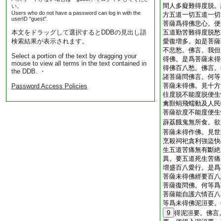
間人多癡難得度脱。
い。
Users who do not have a password can log in with the
方五道一切五道一切
userID "guest".
菩薩爲得佛悲心。便
本文をドラッグして選択するとDDBの見出し語
五道勤苦難得度脱愁
検索結果が表示されます。
愛復増多。如是菩薩
不悲愁。佛言。我但
Select a portion of the text by dragging your
得佛。是爲菩薩未得
mouse to view all terms in the text contained in
得佛百八愁。佛言。
the DDB. ・
諸菩薩問佛言。何等
菩薩未得佛。見十方
Password Access Policies
往度脱不能度脱便生
禽獸蜎飛蠕動及人民
菩薩欲度不能度便生
薜荔餓鬼無所食。欲
菩薩未得作佛。見世
烹殺祠祀貪利強盜快
生五道苦痛無有斷絶
異。要五道死生苦痛
増盛百八愛行。是爲
菩薩未得佛經要百八
菩薩復問佛。何等爲
菩薩能自護六情百八
等爲未得佛泥洹要。
9
得泥洹要。佛言