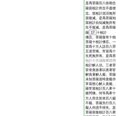
是爲菩薩百八捨相念
薩當校計所念不盡便
念。當校計泥洹無所
當復滅。是爲菩薩知
當校計自知滅無所有
生不復滅。是爲菩薩
薩
17
十校計
佛言。菩薩復有十校
菩薩十校計佛言。一
當爲十方人説百八罪
五道苦痛。常當爲十
生死無所有。是爲菩
校計十方成敗牽證用
校計解人法。三者菩
皆坐貪故著以貪著皆
解貪著解人癡。菩薩
未知菩薩道時貪癡亦
常當慈心解人貪癡。
薩常當校計百八牽十
復問佛。何等爲牽十
方人所念皆坐百八癡
不癡。菩薩失行百八
癡人作證不得失。是
菩薩當復校計百八牽