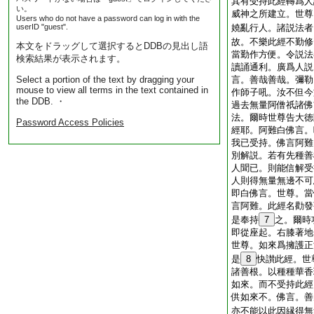
其有受持此經轉爲人
い。
威神之所建立。世尊
Users who do not have a password can log in with the
userID "guest".
嬈亂行人。諸説法者
故。不樂此經不勤修
本文をドラッグして選択するとDDBの見出し語
當勤作方便。令説法
検索結果が表示されます。
讀誦通利。廣爲人説
Select a portion of the text by dragging your
言。善哉善哉。彌勒
mouse to view all terms in the text contained in
作師子吼。汝不但今
the DDB. ・
過去無量阿僧祇諸佛
法。爾時世尊告大徳
Password Access Policies
經耶。阿難白佛言。
我已受持。佛言阿難
別解説。若有先種善
人聞已。則能信解受
人則得無量無邊不可
即白佛言。世尊。當
言阿難。此經名勸發
是奉持
7
之。爾時
即從座起。右膝著地
世尊。如來爲擁護正
是
8
快讃此經。世
諸善根。以種種華香
如來。而不受持此經
供如來不。佛言。善
亦不能以此因縁得無