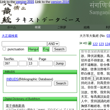
Link to the
version 2015
Link to the
version 2018
汝等起禪
30
樂
諸世界世尊 皆悉
爾時梵自在天王即從
諸天言。善哉善哉。
説法者故。發大莊嚴
其宜隨如來法律。住
ホーム
検索
ご挨拶
組織
利
有識別正行法行。於
當熾盛充滿宮宅。此
大正蔵検索
大方等大集經 (No.
03
減少宮宅空荒
爾時世尊告彌勒菩薩
122
123
124
深經典。讀誦書寫廣
punctuation
Hangul
Eng
斯等甚深經典囑累於
故。降伏諸魔故。爲
TextNo.
Vol.
Page
切外道不得便故。教
經不遠離故。欲令佛
滅故。使佛法僧種不
INBUDS
即白佛言。世尊。我
當受持
1
此甚深經
INBUDS
(Bibliographic Database)
持此法者。則爲受持
Search
法。非但受一如來法
法故。世尊。我常與
天宮。毎爲廣説如是
Digital Dictionary of Buddhism
人中。受持讀誦此經
電子佛教辭典
胸懷不離經卷。世尊
パスワードがない場合は「guest」でログインしてくださ