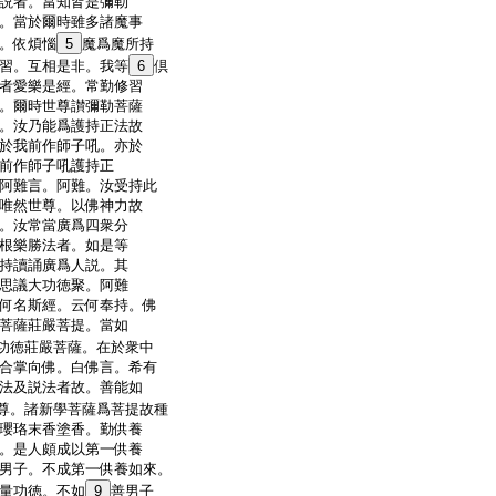
説者。當知皆是彌勒
。當於爾時雖多諸魔事
。依煩惱
5
魔爲魔所持
習。互相是非。我等
6
倶
者愛樂是經。常勤修習
。爾時世尊讃彌勒菩薩
。汝乃能爲護持正法故
於我前作師子吼。亦於
前作師子吼護持正
阿難言。阿難。汝受持此
唯然世尊。以佛神力故
。汝常當廣爲四衆分
根樂勝法者。如是等
持讀誦廣爲人説。其
思議大功徳聚。阿難
何名斯經。云何奉持。佛
菩薩莊嚴菩提。當如
功徳莊嚴菩薩。在於衆中
合掌向佛。白佛言。希有
法及説法者故。善能如
尊。諸新學菩薩爲菩提故種
瓔珞末香塗香。勤供養
。是人頗成以第一供養
男子。不成第一供養如來。
量功徳。不如
9
善男子