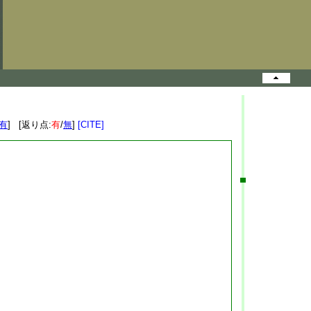
有
] [返り点:
有
/
無
]
[CITE]