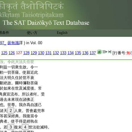
 來護持法者
共受持
座起。讃彼釋梵護世
汝等乃能爲護正法持法
。汝等正應如是。甚得
世久近。於爾所時中。當
用条件
使い方
English
爾所時中諸天世人。甚
法滅後。諸天世人轉當
97_
曇無讖
譯 ) in Vol. 00
言。彌勒。汝受持此甚
125
126
127
128
129
130
131
132
133
134
135
136
137
[行番号:
無
/
爲人説。彌勒。我今以如
汝。令此大法久住世
利益一切衆生故。令一
勅一切菩薩。使親近此
法大明久住於世不衰
斷絶故。爾時彌勒菩薩
於如來在世及滅度後。常
典廣宣流布。所以者何。受
過去未來現在諸佛正
也。世尊。我亦爲自護己
諸天
2
人衆。普會處兜率
等甚深經典。我復當令
典者。使手得是經執在
。若
3
復末
4
世法欲滅時。