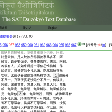
:
復有人。於諸佛所但一合掌一稱名。如是福
:
徳比前福徳。百分不及一。千分不及一。百
:
千億分不及一。數分不及一。迦羅分不及一。
:
何以故。阿難。以佛如來諸福田中爲最無上。
:
是故施佛成大功徳神通威力。阿難。且置三
:
千大千世界所有聲聞阿羅漢等。若復三千
用条件
使い方
English
:
大千世界滿中辟支佛。如甘蔗竹
若麻若
:
草。若有善男子善女人。若一劫若減一劫。以
連提耶舍
譯 ) in Vol. 00
:
諸稱意一切樂具。恭敬尊重謙下供養彼辟
:
支佛。若辟支佛滅度後起七寶塔。若有善男
5
956
957
958
959
960
961
962
963
964
965
966
967
[行番号:
有
/
無
] [
:
子善女人。乃至盡形以諸香花塗香末香衣
:
服臥具寶幢幡蓋。恭敬尊重謙下供養。阿難。
:
於意云何。是人於彼所得福徳寧爲多不。阿
:
難言。甚多婆伽婆。甚多修伽陀。佛言。阿難。
:
若復有人。於如來所起一淨信思惟信解。作
:
如是言。諸佛智慧不可思議。以此信解善根
:
功徳。比前供養彼辟支佛所得功徳。
1
迦羅分
:
不及一。乃至優婆尼沙陀分不及一。何以故。
:
阿難。諸佛世尊。無量大慈。無量大悲。無量
:
戒。無量定。無量慧。無量解脱。無量解脱知
:
見。無量修
2
集。無量達證。阿難。諸佛世尊智
:
慧不可思議。諸佛境界亦不可思議。若有供
:
養不可思議者。當得不可思議報。阿難。汝莫
:
憂悲。汝當得大神通功徳利益。何以故。阿
:
難。汝以身口意慈。供養我來過二十年。受持