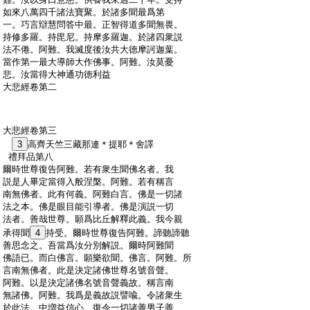
:
如來八萬四千諸法寶聚。於諸多聞最爲第
:
一。巧言辯慧問答中最。正智得道多聞無畏。
:
持修多羅。持毘尼。持摩多羅迦。於諸四衆説
:
法不倦。阿難。我滅度後汝共大徳摩訶迦葉。
:
當作第一最大導師大作佛事。阿難。汝莫憂
:
悲。汝當得大神通功徳利益
:
大悲經卷第二
:
大悲經卷第三
:
3
高齊天竺三藏那連＊提耶＊舍譯
:
禮拜品第八
:
爾時世尊復告阿難。若有衆生聞佛名者。我
:
説是人畢定當得入般涅槃。阿難。若有稱言
:
南無佛者。此有何義。阿難白言。佛是一切諸
:
法之本。佛是眼目能引導者。佛是演説一切
:
法者。善哉世尊。願爲比丘解釋此義。我今親
:
承得聞
4
持受。爾時世尊復告阿難。諦聽諦聽
:
善思念之。吾當爲汝分別解説。爾時阿難聞
:
佛語已。而白佛言。願樂欲聞。佛言。阿難。所
:
言南無佛者。此是決定諸佛世尊名號音聲。
:
阿難。以是決定諸佛名號音聲義故。稱言南
:
無諸佛。阿難。我爲是義故説譬喩。令諸衆生
:
於此法。中増益信心。復令一切諸善男子善