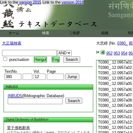
T0380_.12.0956c19
Link to the
version 2015
Link to the
version 2018
T0380_.12.0956c20
T0380_.12.0956c21
T0380_.12.0956c22
T0380_.12.0956c23
T0380_.12.0956c24
ホーム
検索
ご挨拶
組織
利
T0380_.12.0956c25
T0380_.12.0956c26
大正蔵検索
大悲經 (No.
0380_
那
T0380_.12.0956c27
T0380_.12.0956c28
952
953
954
95
T0380_.12.0956c29
punctuation
Hangul
Eng
T0380_.12.0957a01
T0380_.12.0957a02
TextNo.
Vol.
Page
T0380_.12.0957a03
T0380_.12.0957a04
T0380_.12.0957a05
INBUDS
T0380_.12.0957a06
T0380_.12.0957a07
INBUDS
(Bibliographic Database)
T0380_.12.0957a08
Search
T0380_.12.0957a09
T0380_.12.0957a10
T0380_.12.0957a11
Digital Dictionary of Buddhism
T0380_.12.0957a12
T0380_.12.0957a13
電子佛教辭典
パスワードがない場合は「guest」でログインしてくださ
T0380_.12.0957a14