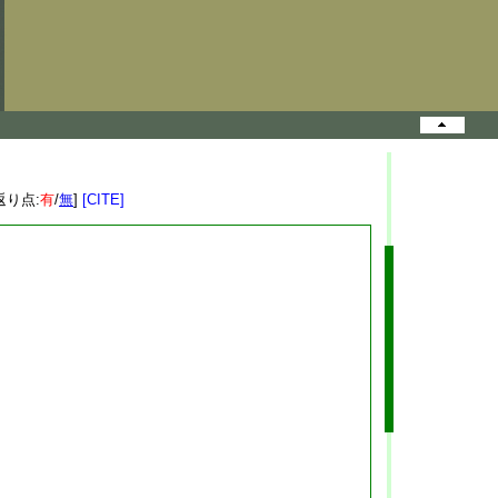
返り点:
有
/
無
]
[CITE]