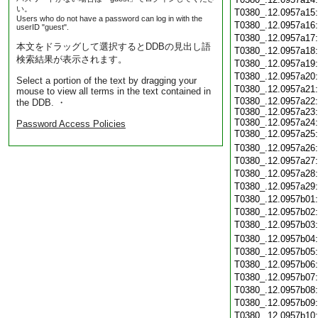
い。
T0380_.12.0957a15
Users who do not have a password can log in with the
T0380_.12.0957a16
userID "guest".
T0380_.12.0957a17
本文をドラッグして選択するとDDBの見出し語
T0380_.12.0957a18
検索結果が表示されます。
T0380_.12.0957a19
T0380_.12.0957a20
Select a portion of the text by dragging your
T0380_.12.0957a21
mouse to view all terms in the text contained in
T0380_.12.0957a22:
the DDB. ・
T0380_.12.0957a23:
T0380_.12.0957a24:
Password Access Policies
T0380_.12.0957a25
T0380_.12.0957a26
T0380_.12.0957a27
T0380_.12.0957a28
T0380_.12.0957a29
T0380_.12.0957b01
T0380_.12.0957b02
T0380_.12.0957b03
T0380_.12.0957b04
T0380_.12.0957b05
T0380_.12.0957b06
T0380_.12.0957b07
T0380_.12.0957b08
T0380_.12.0957b09
T0380_.12.0957b10