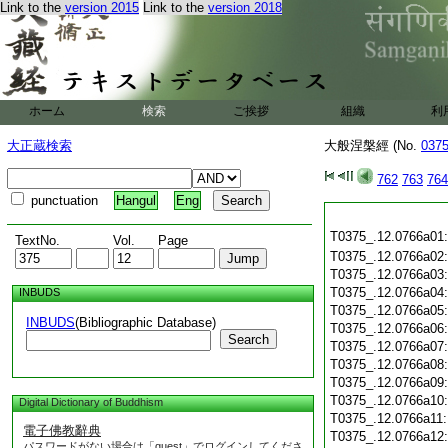
Link to the
version 2015
Link to the
version 2018
ホーム
検索
ご挨拶
組織
利
大正蔵検索
大般涅槃經 (No.
037
762
763
764
punctuation
Hangul
Eng
T0375_.12.0766a01
TextNo.
Vol.
Page
T0375_.12.0766a02
T0375_.12.0766a03
T0375_.12.0766a04
INBUDS
T0375_.12.0766a05
INBUDS
(Bibliographic Database)
T0375_.12.0766a06
Search
T0375_.12.0766a07
T0375_.12.0766a08
T0375_.12.0766a09
T0375_.12.0766a10
Digital Dictionary of Buddhism
T0375_.12.0766a11
電子佛教辭典
T0375_.12.0766a12
パスワードがない場合は「guest」でログインしてくださ