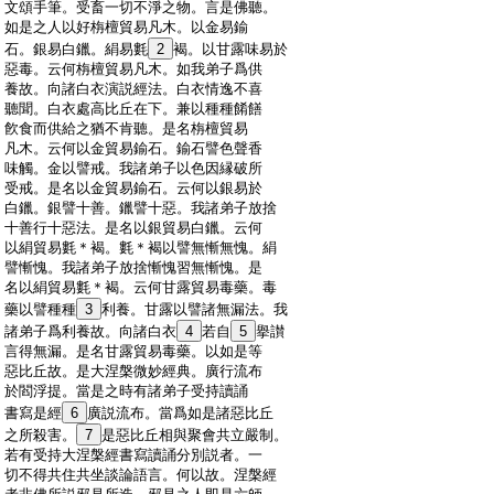
:
文頌手筆。受畜一切不淨之物。言是佛聽。
:
如是之人以好栴檀貿易凡木。以金易鍮
:
石。銀易白鑞。絹易氀
2
褐。以甘露味易於
:
惡毒。云何栴檀貿易凡木。如我弟子爲供
:
養故。向諸白衣演説經法。白衣情逸不喜
:
聽聞。白衣處高比丘在下。兼以種種餚饍
:
飮食而供給之猶不肯聽。是名栴檀貿易
:
凡木。云何以金貿易鍮石。鍮石譬色聲香
:
味觸。金以譬戒。我諸弟子以色因縁破所
:
受戒。是名以金貿易鍮石。云何以銀易於
:
白鑞。銀譬十善。鑞譬十惡。我諸弟子放捨
:
十善行十惡法。是名以銀貿易白鑞。云何
:
以絹貿易氀＊褐。氀＊褐以譬無慚無愧。絹
:
譬慚愧。我諸弟子放捨慚愧習無慚愧。是
:
名以絹貿易氀＊褐。云何甘露貿易毒藥。毒
:
藥以譬種種
3
利養。甘露以譬諸無漏法。我
:
諸弟子爲利養故。向諸白衣
4
若自
5
擧讃
:
言得無漏。是名甘露貿易毒藥。以如是等
:
惡比丘故。是大涅槃微妙經典。廣行流布
:
於閻浮提。當是之時有諸弟子受持讀誦
:
書寫是經
6
廣説流布。當爲如是諸惡比丘
:
之所殺害。
7
是惡比丘相與聚會共立嚴制。
:
若有受持大涅槃經書寫讀誦分別説者。一
:
切不得共住共坐談論語言。何以故。涅槃經