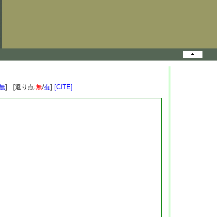
無
] [返り点:
無
/
有
]
[CITE]