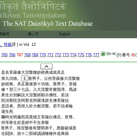
用条件
使い方
English
5_
慧嚴
譯 ) in Vol. 12
765
766
767
768
769
770
771
772
773
774
775
776
777
[行番号:
有
/
:
是名菩薩修大涅槃微妙經典成就具足
:
第九功徳。
1
善男子。云何菩薩修大涅槃微
:
妙經典。具足最後第十功徳。善男子。菩薩
:
修＊習三十七品。入大涅槃常樂我淨。爲諸
:
衆生分別解説大涅槃經顯示佛性。若須
:
陀洹斯陀含阿那含阿羅漢辟支佛菩薩信
:
是語者。悉得入於大般涅槃。若不信者輪
:
迴生死
:
爾時光明遍照高貴徳王菩薩白佛言。世尊。
:
何等衆生於是經中不生恭敬
:
善男子。我涅槃後有聲聞弟子。愚癡破戒憙
:
生鬪諍。捨十二部經讀誦種種外道典籍