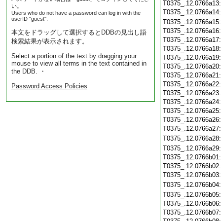
T0375_.12.0766a13
い。
T0375_.12.0766a14
Users who do not have a password can log in with the
userID "guest".
T0375_.12.0766a15
T0375_.12.0766a16
本文をドラッグして選択するとDDBの見出し語
T0375_.12.0766a17
検索結果が表示されます。
T0375_.12.0766a18
Select a portion of the text by dragging your
T0375_.12.0766a19
mouse to view all terms in the text contained in
T0375_.12.0766a20
the DDB. ・
T0375_.12.0766a21
T0375_.12.0766a22
Password Access Policies
T0375_.12.0766a23
T0375_.12.0766a24
T0375_.12.0766a25
T0375_.12.0766a26
T0375_.12.0766a27
T0375_.12.0766a28
T0375_.12.0766a29
T0375_.12.0766b01
T0375_.12.0766b02
T0375_.12.0766b03
T0375_.12.0766b04
T0375_.12.0766b05
T0375_.12.0766b06
T0375_.12.0766b07