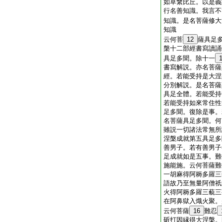
如草繋比丘。以是義
行名善知識。我言不
知識。是名菩薩修大
知識
云何菩
12
薩具足
槃十二部經書寫讀誦
具足多聞。除十一
書寫解説。亦名菩薩
經。若能受持是大涅
分別解説。是名菩薩
具足全體。若能受持
若能受持如來常住性
足多聞。復除是事。
名菩薩具足多聞。何
雖説一切諸法常無所
涅槃成就第五具足多
善男子。若有善男子
足成就如是五事。難
施能施。云何菩薩難
一胡麻得阿耨多羅三
語故乃至無量阿僧祇
火得阿耨多羅三藐三
在阿鼻獄入熾火聚。
云何菩薩
16
難忍
斫打因縁得大涅槃。