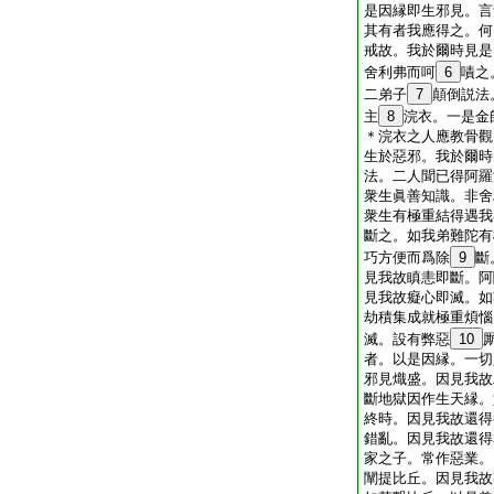
是因縁即生邪見。言
其有者我應得之。何
戒故。我於爾時見是
舍利弗而呵
6
嘖之
二弟子
7
顛倒説法
主
8
浣衣。一是金
＊浣衣之人應教骨觀
生於惡邪。我於爾時
法。二人聞已得阿羅
衆生眞善知識。非舍
衆生有極重結得遇我
斷之。如我弟難陀有
巧方便而爲除
9
斷
見我故瞋恚即斷。阿
見我故癡心即滅。如
劫積集成就極重煩惱
滅。設有弊惡
10
者。以是因縁。一切
邪見熾盛。因見我故
斷地獄因作生天縁。
終時。因見我故還得
錯亂。因見我故還得
家之子。常作惡業。
闡提比丘。因見我故