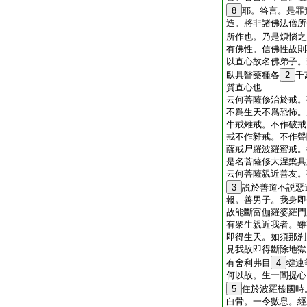
8
耶。答言。是罪
造。將非諸佛法僧所
所作也。乃是煩惱之
有佛性。信佛性故則
以直心故名佛弟子。
臥具醫藥種各
2
千
質直心也
云何菩薩修治於戒。
不爲生天不爲恐怖。
牛戒雉戒。不作破戒
戒不作雜戒。不作聲
薩戒尸羅波羅蜜戒。
是名菩薩修大涅槃具
云何菩薩親近善友。
3
説於善道不説惡
報。善男子。我身即
故能斷富伽羅婆羅門
有衆生親近我者。雖
即得生天。如須那刹
見我故即得斷除地獄
有舍利弗目
4
犍連
何以故。生一闡提心
5
住於波羅㮈國時
白骨。一令數息。經