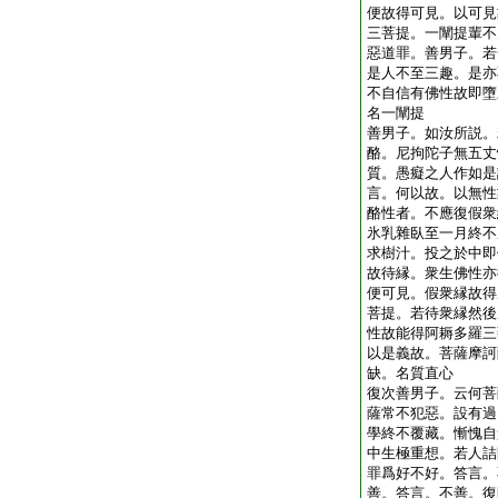
便故得可見。以可見
三菩提。一闡提輩不
惡道罪。善男子。若
是人不至三趣。是亦
不自信有佛性故即墮
名一闡提
善男子。如汝所説。
酪。尼拘陀子無五丈
質。愚癡之人作如是
言。何以故。以無性
酪性者。不應復假衆
氷乳雜臥至一月終不
求樹汁。投之於中即
故待縁。衆生佛性亦
便可見。假衆縁故得
菩提。若待衆縁然後
性故能得阿耨多羅三
以是義故。菩薩摩訶
缺。名質直心
復次善男子。云何菩
薩常不犯惡。設有過
學終不覆藏。慚愧自
中生極重想。若人詰
罪爲好不好。答言。
善。答言。不善。復