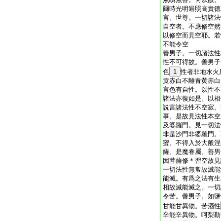
爾時光明遍照高貴徳
言。世尊。一切諸法
自空者。不應修空然
以修空而見空耶。若
不能令空
善男子。一切諸法性
性不可得故。善男子
色
1
性者非地水火
黄赤白不離青黄赤白
言色有自性。以性不
諸法亦復如是。以相
説言諸法性不空寂。
事。是故見法性本空
及婆羅門。見一切法
非是沙門非婆羅門。
蜜。不得入於大般涅
薩。是魔眷屬。善男
因菩薩修＊習空故見
一切法性無常故滅能
能滅。有爲之法有生
相故滅能滅之。一切
令苦。善男子。如鹽
甘能甘異物。苦酒性
辛能辛異物。呵梨勒