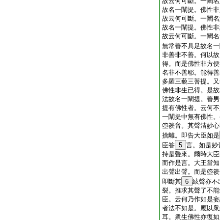
故云何可斷。一闡名
故名一闡提。佛性非
故云何可斷。一闡名
故名一闡提。佛性非
故云何可斷。一闡名
無常善不具足故名一
非善非不善。何以故
得。而是佛性非方便
名非不善耶。能得善
多羅三藐三菩提。又
佛性非生已得。是故
法故名一闡提。善男
提有佛性者。云何不
一闡提中無有佛性。
箜篌音。其聲清妙心
捨離。即告大臣如是
臣答
5
言。如是妙
持是聲來。爾時大臣
而作是言。大王當知
出聲出聲。而是箜篌
即斷其
6
絃聲亦不
裂。推求其聲了不能
臣。云何乃作如是妄
者法不如是。應以衆
耳。衆生佛性亦復如