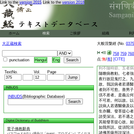
Link to the
version 2015
Link to the
version 2018
我
8
先説。三種病
以不遇病悉得差。是
壽命。所以者何。是
種善。謂上中下。以
壽命。如欝單越人壽
得良醫好藥瞻病。及
ホーム
検索
ご挨拶
組織
利
以故。得定命故。善
人得遇良醫好藥瞻病
大正蔵検索
大般涅槃經 (No.
037
者則不得差。是義云
壽命不定。命雖不盡
758
759
760
何等爲九。一者知食
点:
無
/
有
]
[CITE]
punctuation
Hangul
Eng
多食。三者宿食未消
利不隨時節。五者病
TextNo.
Vol.
Page
隨瞻病教勅。七者強
夜行故惡鬼打之。九
故。我説病者若遇醫
INBUDS
者則不可愈。善男子
倶不差者。是義云何
INBUDS
(Bibliographic Database)
不可差。何以故。以
Search
説病人若遇醫藥及以
生亦爾。發菩提心者
諮受深法。若不遇之
Digital Dictionary of Buddhism
其能發菩提心故。如
如我所説。從須陀洹
電子佛教辭典
諸佛菩薩所説深法。
パスワードがない場合は「guest」でログインしてくださ