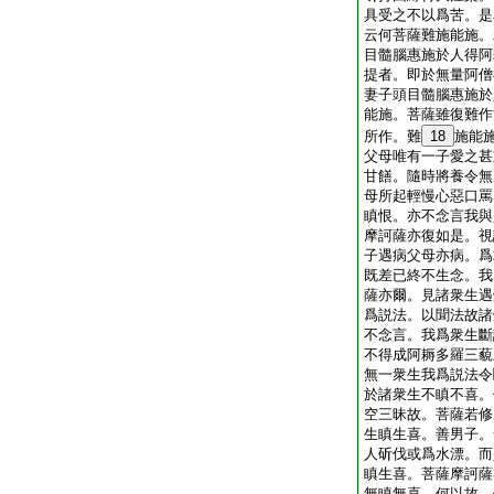
具受之不以爲苦。是
云何菩薩難施能施。
目髓腦惠施於人得阿
提者。即於無量阿僧
妻子頭目髓腦惠施於
能施。菩薩雖復難作
所作。難
18
施能
父母唯有一子愛之甚
甘饍。隨時將養令無
母所起輕慢心惡口罵
瞋恨。亦不念言我與
摩訶薩亦復如是。視
子遇病父母亦病。爲
既差已終不生念。我
薩亦爾。見諸衆生遇
爲説法。以聞法故諸
不念言。我爲衆生斷
不得成阿耨多羅三藐
無一衆生我爲説法令
於諸衆生不瞋不喜。
空三昧故。菩薩若修
生瞋生喜。善男子。
人斫伐或爲水漂。而
瞋生喜。菩薩摩訶薩
無瞋無喜。何以故。