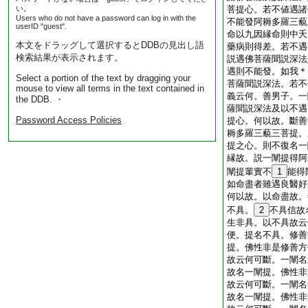
い。
菩提心。若不値遇諸
Users who do not have a password can log in with the
不能發阿耨多羅三藐
userID "guest".
命以九因縁命則中夭
本文をドラッグして選択するとDDBの見出し語
藥病則得差。若不遇
検索結果が表示されます。
説遇佛菩薩聞説深法
遇則不能發。如我＊
Select a portion of the text by dragging your
菩薩聞説深法。若不
mouse to view all terms in the text contained in
義云何。善男子。一
the DDB. ・
薩聞説深法及以不遇
Password Access Policies
提心。何以故。斷善
耨多羅三藐三菩提。
提之心。則不復名一
縁故。説一闡提得阿
闡提輩實不
1
能得
如命盡者雖遇良醫好
何以故。以命盡故。
不具。
2
不具信故
生非具。以不具故云
便。提名不具。修善
提。佛性非是修善方
故云何可斷。一闡名
故名一闡提。佛性非
故云何可斷。一闡名
故名一闡提。佛性非