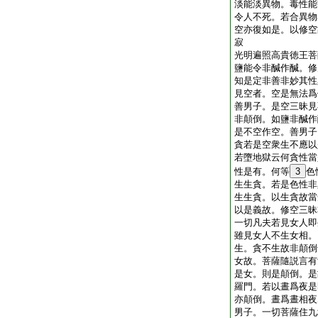
淡能淡異物。毒性能
令人不死。若合異物
空亦復如是。以修空
寂
光明遍照高貴徳王菩
鹽能令非醎作醎。修
知是定非善非妙其性
見空者。空是無法爲
善男子。是空三昧見
非顛倒。如鹽非醎作
是不空作空。善男子
貪若是空衆生不應以
若墮地獄云何貪性當
性是有。何等
3
色
生生貪。若是色性非
生生貪。以生貪故當
以是義故。修空三昧
一切凡夫若見女人即
雖見女人不生女相。
生。貪不生故非顛倒
女故。菩薩隨説言有
是女。則是顛倒。是
羅門。若以晝爲夜是
亦顛倒。晝爲晝相夜
男子。一切菩薩住九